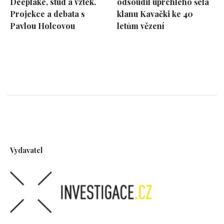
Deepfake, stud a vztek.
odsoudil uprchlého šéfa
Projekce a debata s
klanu Kavački ke 40
Pavlou Holcovou
letům vězení
Vydavatel