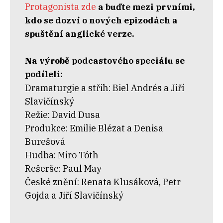
Protagonista zde
a buďte mezi prvními,
kdo se dozví o nových epizodách a
spuštění anglické verze.
Na výrobě podcastového speciálu se
podíleli:
Dramaturgie a střih: Biel Andrés a Jiří
Slavičínský
Režie: David Dusa
Produkce: Emilie Blézat a Denisa
Burešová
Hudba: Miro Tóth
Rešerše: Paul May
České znění: Renata Klusáková, Petr
Gojda a Jiří Slavičínský