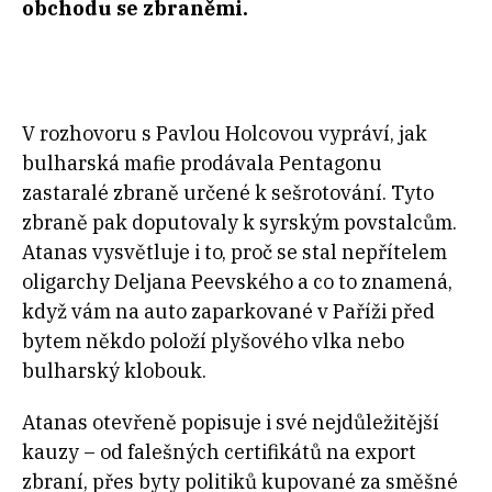
obchodu se zbraněmi.
V rozhovoru s Pavlou Holcovou vypráví, jak
bulharská mafie prodávala Pentagonu
zastaralé zbraně určené k sešrotování. Tyto
zbraně pak doputovaly k syrským povstalcům.
Atanas vysvětluje i to, proč se stal nepřítelem
oligarchy Deljana Peevského a co to znamená,
když vám na auto zaparkované v Paříži před
bytem někdo položí plyšového vlka nebo
bulharský klobouk.
Atanas otevřeně popisuje i své nejdůležitější
kauzy – od falešných certifikátů na export
zbraní, přes byty politiků kupované za směšné