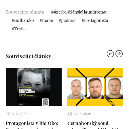
Související témata:
Ázerbájdžánský laundromat
Bulharsko
mafie
podcast
Protagonista
Troika
Související články
5. 8. 2026
28. 7. 2026
Protagonista v Bio Oko:
Černohorský soud