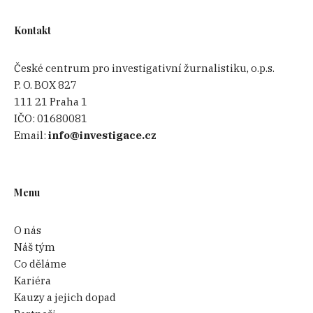
Kontakt
České centrum pro investigativní žurnalistiku, o.p.s.
P. O. BOX 827
111 21 Praha 1
IČO:
01680081
Email:
info@investigace.cz
Menu
O nás
Náš tým
Co děláme
Kariéra
Kauzy a jejich dopad