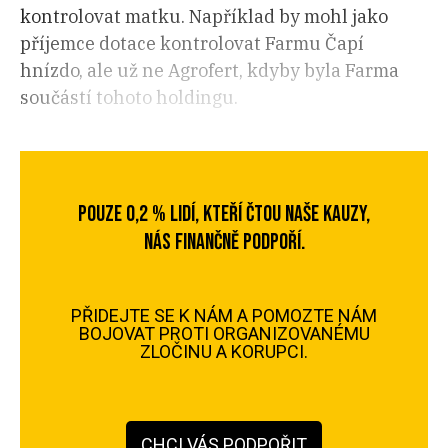
kontrolovat matku. Například by mohl jako
příjemce dotace kontrolovat Farmu Čapí
hnízdo, ale už ne Agrofert, kdyby byla Farma
součástí tohoto holdingu.
POUZE 0,2 % LIDÍ, KTEŘÍ ČTOU NAŠE KAUZY,
NÁS FINANČNĚ PODPOŘÍ.
PŘIDEJTE SE K NÁM A POMOZTE NÁM
BOJOVAT PROTI ORGANIZOVANÉMU
ZLOČINU A KORUPCI.
CHCI VÁS PODPOŘIT