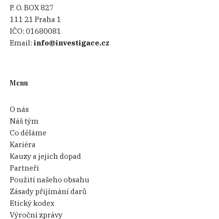
P. O. BOX 827
111 21 Praha 1
IČO:
01680081
Email:
info@investigace.cz
Menu
O nás
Náš tým
Co děláme
Kariéra
Kauzy a jejich dopad
Partneři
Použití našeho obsahu
Zásady přijímání darů
Etický kodex
Výroční zprávy