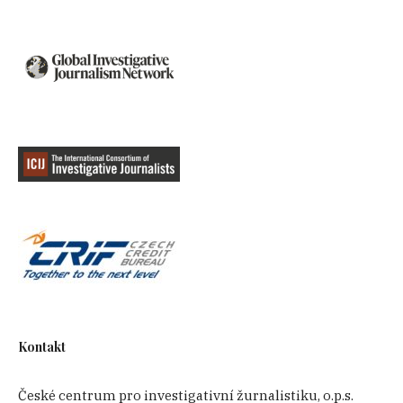
systematicky ověřovat, zda žadatel o dotaci
není ve střetu zájmů. Také je třeba pohnout s
pravomocemi Nejvyššího kontrolního úřadu,
aby mohl věci opravdu důsledně prošetřovat.
Kontakt
České centrum pro investigativní žurnalistiku, o.p.s.