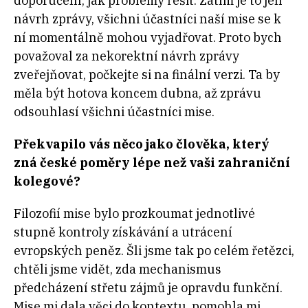
doporučení, jak problémy řešit. Zatím je to jen
návrh zprávy, všichni účastníci naší mise se k
ní momentálně mohou vyjadřovat. Proto bych
považoval za nekorektní návrh zprávy
zveřejňovat, počkejte si na finální verzi. Ta by
měla být hotova koncem dubna, až zprávu
odsouhlasí všichni účastníci mise.
Překvapilo vás něco jako člověka, který
zná české poměry lépe než vaši zahraniční
kolegové?
Filozofií mise bylo prozkoumat jednotlivé
stupně kontroly získávání a utrácení
evropských peněz. Šli jsme tak po celém řetězci,
chtěli jsme vidět, zda mechanismus
předcházení střetu zájmů je opravdu funkční.
Mise mi dala věci do kontextu, pomohla mi