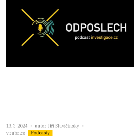
13. 3. 2024
autor
Jiří Slavičínský
Podcasty
v rubrice