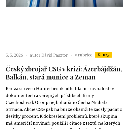
Kauzy
v rubrice
5. 5. 2026
autor
Dávid Pásztor
Český zbrojař CSG v krizi: Ázerbájdžán,
Balkán, stará munice a Zeman
Kauza serveru Hunterbrook odhalila nesrovnalosti v
dokumentech a veřejných příslibech firmy
Czechoslovak Group nejbohatšího Čecha Michala
Strnada. Akcie CSG pak na burze okamžitě začaly padat o
desítky procent. K dokreslení problémů, které skupina
má, američtí novináři použili i citace z textů, na kterých