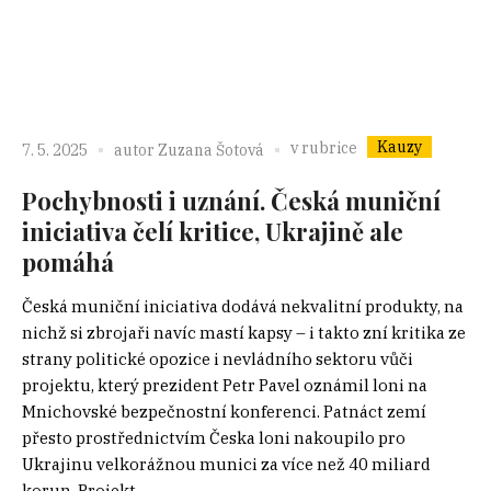
Kauzy
v rubrice
7. 5. 2025
autor
Zuzana Šotová
Pochybnosti i uznání. Česká muniční
iniciativa čelí kritice, Ukrajině ale
pomáhá
Česká muniční iniciativa dodává nekvalitní produkty, na
nichž si zbrojaři navíc mastí kapsy – i takto zní kritika ze
strany politické opozice i nevládního sektoru vůči
projektu, který prezident Petr Pavel oznámil loni na
Mnichovské bezpečnostní konferenci. Patnáct zemí
přesto prostřednictvím Česka loni nakoupilo pro
Ukrajinu velkorážnou munici za více než 40 miliard
korun. Projekt...