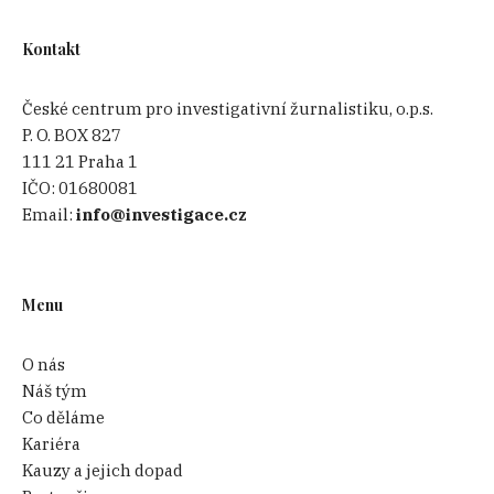
Kontakt
České centrum pro investigativní žurnalistiku, o.p.s.
P. O. BOX 827
111 21 Praha 1
IČO:
01680081
Email:
info@investigace.cz
Menu
O nás
Náš tým
Co děláme
Kariéra
Kauzy a jejich dopad