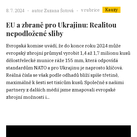
Kauzy
v rubrice
8. 7. 2024
autor
Zuzana Šotová
EU a zbraně pro Ukrajinu: Realitou
nepodložené sliby
Evropská komise uvádí, že do konce roku 2024 může
evropský zbrojní průmysl vyrobit 1,4 až 1,7 milionu kusů
dělostřelecké munice ráže 155 mm, která odpovídá
standardům NATO a pro Ukrajinu je naprosto klíčová.
Reálná čísla se však podle odhadů blíží spíše třetině,
maximálně k šesti set tisícům kusů. Společně s našimi
partnery z dalších médií jsme zmapovali evropské
zbrojní možnosti i...