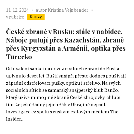
11. 12. 2024
autor
Kristina Vejnbender
Kauzy
v rubrice
České zbraně v Rusku: stále v nabídce.
Náboje putují přes Kazachstán, zbraně
přes Kyrgyzstán a Arménii, optika přes
Turecko
Od uvalení sankcí na dovoz civilních zbraní do Ruska
uplynulo deset let. Ruští snajpři přesto dodnes používají
západní odstřelovací pušky, optiku i střelivo. Na svých
sociálních sítích se samarský snajperský klub Rančo,
který užívá mimo jiné zbraně České zbrojovky, chlubí
tím, že ještě žádný jejich žák v Ukrajině nepadl.
Investigace.cz spolu s ruským exilovým médiem The
Insider,...