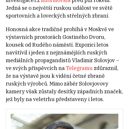
investigace.cz
informovala
před půl rokem.
Jedná se o největší ruskou událost ve světě
sportovních a loveckých střelných zbraní.
Honosná akce tradičně probíhá v Moskvě ve
výstavních prostorách Gostiného Dvoru,
kousek od Rudého náměstí. Expozici letos
navštívil i jeden z nejznámějších ruských
mediálních propagandistů Vladimir Solovjov –
ve svých příspěvcích na
Telegramu
zdůraznil,
že na výstavě jsou k vidění četné zbraně
ruských výrobců. Mimo záběr Solovjovovy
kamery však zůstaly desítky západních značek,
jež byly na veletrhu představeny i letos.