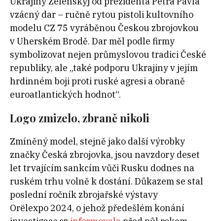
Ukrajiny Zelenskyj od prezidenta Petra Pavla
vzácný dar – ručně rytou pistoli kultovního
modelu CZ 75 vyráběnou Českou zbrojovkou
v Uherském Brodě. Dar měl podle firmy
symbolizovat nejen průmyslovou tradici České
republiky, ale „také podporu Ukrajiny v jejím
hrdinném boji proti ruské agresi a obraně
euroatlantických hodnot“.
Logo zmizelo, zbraně nikoli
Zmíněný model, stejně jako další výrobky
značky Česká zbrojovka, jsou navzdory deset
let trvajícím sankcím vůči Rusku dodnes na
ruském trhu volně k dostání. Důkazem se stal
poslední ročník zbrojařské výstavy
Orëlexpo
2024
, o jehož předešlém konání