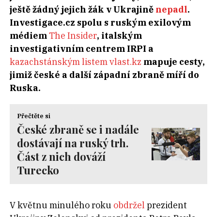
ještě žádný jejich žák v Ukrajině
nepadl
.
Investigace.cz spolu s ruským exilovým
médiem
The Insider
, italským
investigativním centrem IRPI a
kazachstánským listem vlast.kz
mapuje cesty,
jimiž české a další západní zbraně míří do
Ruska.
Přečtěte si
České zbraně se i nadále
dostávají na ruský trh.
Část z nich dováží
Turecko
V květnu minulého roku
obdržel
prezident