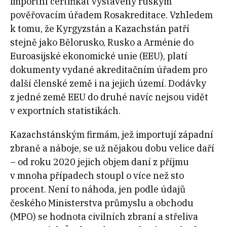
importní certifikát vystavený ruským
pověřovacím úřadem Rosakreditace. Vzhledem
k tomu, že Kyrgyzstán a Kazachstán patří
stejně jako Bělorusko, Rusko a Arménie do
Euroasijské ekonomické unie (EEU), platí
dokumenty vydané akreditačním úřadem pro
další členské země i na jejich území. Dodávky
z jedné země EEU do druhé navíc nejsou vidět
v exportních statistikách.
Kazachstánským firmám, jež importují západní
zbraně a náboje, se už nějakou dobu velice daří
– od roku 2020 jejich objem daní z příjmu
v mnoha případech stoupl o více než sto
procent. Není to náhoda, jen podle údajů
českého Ministerstva průmyslu a obchodu
(MPO) se hodnota civilních zbraní a střeliva