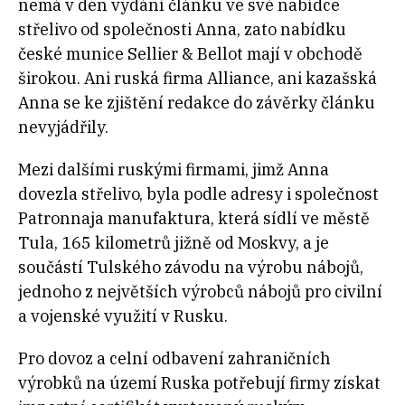
nemá v
den vydání článku ve své nabídce
střelivo od společnosti Anna, zato nabídku
české munice Sellier & Bellot mají v
obchodě
širokou. Ani ruská firma Alliance, ani kazašská
Anna se ke zjištění redakce do závěrky článku
nevyjádřily.
Mezi dalšími ruskými firmami, jimž Anna
dovezla střelivo, byla podle adresy i společnost
Patronnaja manufaktura, která sídlí ve městě
Tula, 165 kilometrů jižně od Moskvy, a je
součástí Tulského závodu na výrobu nábojů,
jednoho z největších výrobců nábojů pro civilní
a vojenské využití v Rusku.
Pro dovoz a celní odbavení zahraničních
výrobků na území Ruska potřebují firmy získat