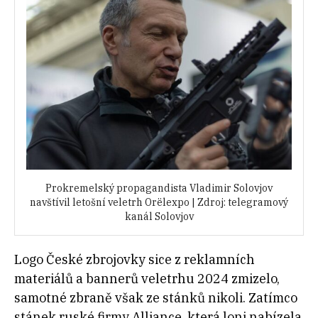
Prokremelský propagandista Vladimir Solovjov
navštívil letošní veletrh Orëlexpo | Zdroj: telegramový
kanál Solovjov
Logo České zbrojovky sice z reklamních
materiálů a bannerů veletrhu 2024 zmizelo,
samotné zbraně však ze stánků nikoli. Zatímco
stánek ruské firmy Alliance, která loni nabízela