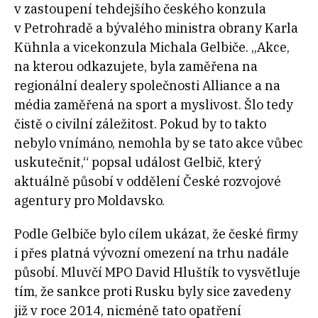
v zastoupení tehdejšího českého konzula
v Petrohradě a bývalého ministra obrany Karla
Kühnla a vicekonzula Michala Gelbiče. „Akce,
na kterou odkazujete, byla zaměřena na
regionální dealery společnosti Alliance a na
média zaměřená na sport a myslivost. Šlo tedy
čistě o civilní záležitost. Pokud by to takto
nebylo vnímáno, nemohla by se tato akce vůbec
uskutečnit,“ popsal událost Gelbič, který
aktuálně působí v oddělení České rozvojové
agentury pro Moldavsko.
Podle Gelbiče bylo cílem ukázat, že české firmy
i přes platná vývozní omezení na trhu nadále
působí. Mluvčí MPO David Hluštík to vysvětluje
tím, že sankce proti Rusku byly sice zavedeny
již v roce 2014, nicméně tato opatření