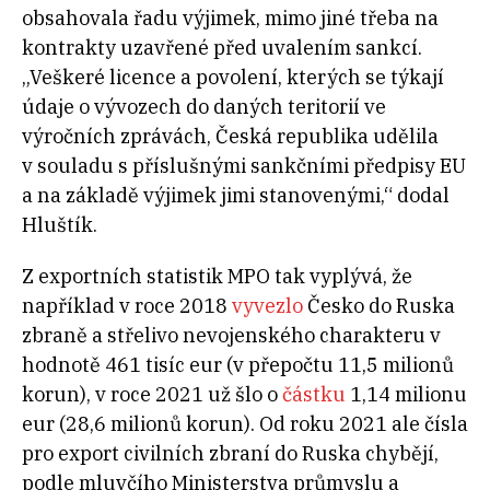
obsahovala řadu výjimek, mimo jiné třeba na
kontrakty uzavřené před uvalením sankcí.
„Veškeré licence a povolení, kterých se týkají
údaje o vývozech do daných teritorií ve
výročních zprávách, Česká republika udělila
v souladu s příslušnými sankčními předpisy EU
a na základě výjimek jimi stanovenými,“ dodal
Hluštík.
Z
exportních statistik MPO tak vyplývá, že
například v
roce 2018
vyvezlo
Česko do Ruska
zbraně a střelivo nevojenského charakteru v
hodnotě 461
tisíc eur (v přepočtu 11,5
milionů
korun), v
roce 2021 už šlo o
částku
1,14
milionu
eur (28,6
milionů korun). Od roku 2021 ale čísla
pro export civilních zbraní do Ruska chybějí,
podle mluvčího Ministerstva průmyslu a