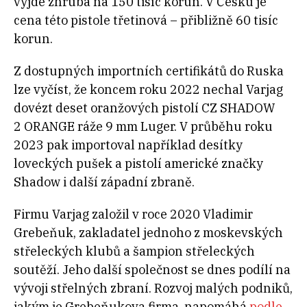
vyjde zhruba na 150 tisíc korun. V Česku je
cena této pistole třetinová – přibližně 60 tisíc
korun.
Z dostupných importních certifikátů do Ruska
lze vyčíst, že koncem roku 2022 nechal Varjag
dovézt deset oranžových pistolí CZ SHADOW
2 ORANGE ráže 9 mm Luger. V průběhu roku
2023 pak importoval například desítky
loveckých pušek a pistolí americké značky
Shadow i další západní zbraně.
Firmu Varjag založil v roce 2020 Vladimir
Grebeňuk, zakladatel jednoho z moskevských
střeleckých klubů a šampion střeleckých
soutěží. Jeho další společnost se dnes podílí na
vývoji střelných zbraní. Rozvoj malých podniků,
jakým je Grebeňukova firma, napomáhá
podle