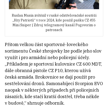
Ruslan Musin zvítězil v ruské odstřelovačské soutěži
„Hry Patriotů“ v roce 2024, kde použil pušku CZ 455
Mini Sniper | Zdroj: telegramový kanál Pogovorim o
patronach
Přitom velkou část sportovně-loveckého
sortimentu České zbrojovky lze podle jeho slov
využít i pro armádní nebo policejní účely.
„Příkladem je sportovní kulovnice CZ 600 MDT,
dále obranná pistole CZ P10, kterou užívá
česká armáda. Brokovnice se dají použít pro
sestřelování dronů. Samonabíjecí Scorpion EVO
naopak v některých případech při policejních
zásazích, kde stačí kratší dostřel, třeba někde
v budově,“ shrnuje odborník.