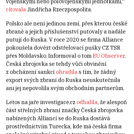
vojenskými nebo polovojenskými jednotkami,“
citovala
Jindřicha Rzeczpospolita.
Polsko ale není jedinou zemí, přes kterou české
zbraně a jejich příslušenství putovaly a nadále
putují do Ruska. V roce 2020 se firma Alliance
pokoušela dovézt odstřelovací pušky CZ TSR
přes Moldavsko. Informoval o tom
EU Observer
.
Česká zbrojovka se tehdy vůči obvinění
z obcházení sankcí
ohradila
s tím, že žádný
export svých zbraní do Ruska neuskutečnila
ani jej nepovolila svým obchodním partnerům.
Letos na jaře investigace.cz
odhalila
, že alespoň
část střelných zbraní značky Česká zbrojovka
nabízených Alliancí se do Ruska dostává
prostřednictvím Turecka, kde má česká firma