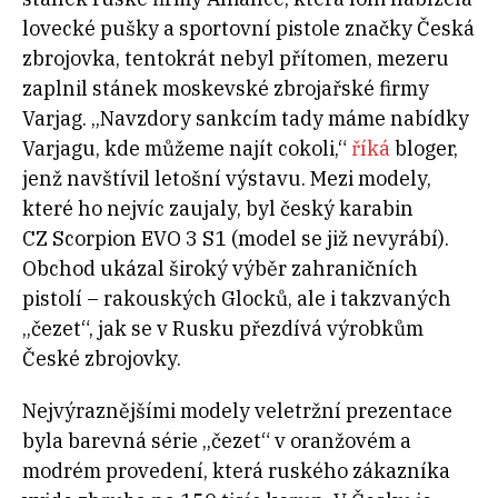
lovecké pušky a sportovní pistole značky Česká
zbrojovka, tentokrát nebyl přítomen, mezeru
zaplnil stánek moskevské zbrojařské firmy
Varjag. „Navzdory sankcím tady máme nabídky
Varjagu, kde můžeme najít cokoli,“
říká
bloger,
jenž navštívil letošní výstavu. Mezi modely,
které ho nejvíc zaujaly, byl český karabin
CZ Scorpion EVO 3 S1 (model se již nevyrábí).
Obchod ukázal široký výběr zahraničních
pistolí – rakouských Glocků, ale i takzvaných
„čezet“, jak se v Rusku přezdívá výrobkům
České zbrojovky.
Nejvýraznějšími modely veletržní prezentace
byla barevná série „čezet“ v oranžovém a
modrém provedení, která ruského zákazníka