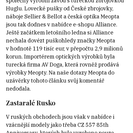
společný výrobní závod s tureckou zbrojovkou
Huglu. Lovecké pušky od České zbrojovky,
náboje Sellier & Bellot a česká optika Meopta
jsou tak dodnes v nabídce e-shopu Alliance.
Ještě začátkem letošního ledna si Alliance
nechala dovézt puškohledy značky Meopta
v hodnotě 119 tisíc eur, v přepočtu 2,9 milionů
korun. Importérem optických výrobků byla
turecká firma AV Doga, která rovněž prodává
výrobky Meopty. Na naše dotazy Meopta do
uzávěrky tohoto článku svůj komentář
nedodala.
Zastaralé Rusko
V ruských obchodech jsou však v nabídce i
vzácnější modely jako třeba CZ 557 85th
Anniversary, kterých bylo vyrobeno pouze