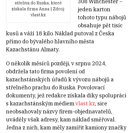
308 Winchester –
střeliva do Ruska, které
jeden karton
získala firma Anna | Zdroj:
vlast.kz
tohoto typu nábo
jů
obsahuje pět tisíc
kusů a váží 18 kilo. Náklad putoval z Česka
přímo do bývalého hlavního města
Kazachstánu Almaty.
O několik měsíců později, v srpnu 2024,
obdržela tato firma povolení od
kazachstánských úřadů k vývozu nábojů a
střelného prachu do Ruska. Povolovací
dokumenty, jež redakce získala díky spolupráci
s kazachstánským médiem
vlast.kz
, sice
neobsahovaly názvy firem-objednavatelů,
uváděly však adresy, kam náklad směřoval.
Jedna z nich, kam měly zamířit kamiony značky