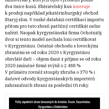
dva tisíce kusů. Sběratelský kus
inzeruje
k prodeji například jekatěrinburgský obchod
Staryj slon. V ruské databázi certifikací importu
přitom pro tuto zbraň patřičný certifikát nelze
nalézt. Naopak kyrgyzstánská firma Ochotničij
dvor si tento model nechala loni certifikovat
v Kyrgyzstánu. Ostatně obchodu s loveckými
zbraněmi se od roku 2020 v Kyrgyzstánu
obzvlášť daří – objem daně z příjmu se od roku
2020 zmíněné firmě zvýšil o 2 488 %.
V průměru rovněž stouply zhruba o 370 % i
daňové odvody kyrgyzstánských importérů
zahraničních zbraní za poslední tři roky.