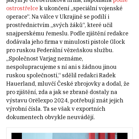
ostrostřelce
k ukončení „speciální vojenské
operace“. Na válce v Ukrajině se podílí i
prostřednictvím „svých žáků“, které učil
snajperskému řemeslu. Podle zjištění redakce
dodávala jeho firma v minulosti pistole Glock
pro ruskou Federální vězeňskou službu.
„
Společnost Varjag neznáme,
nespolupracujeme s
ní ani s
žádnou jinou
ruskou společností,“ sdělil redakci Radek
Hauerland, mluvčí České zbrojovky a dodal, že
pro zjištění, zda a jak se zbraně dostaly na
výstavu Orëlexpo 2024, potřebují znát jejich
výrobní čísla. Ta se však v exportních
dokumentech obvykle neuvádějí.