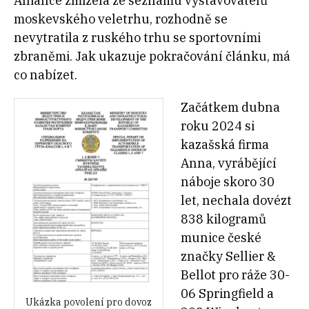
Alliance zmizela ze seznamu vystavovatelů
moskevského veletrhu, rozhodně se
nevytratila z
ruského trhu se sportovními
zbraněmi. Jak ukazuje pokračování článku, má
co nabízet.
Začátkem dubna
roku 2024 si
kazašská firma
Anna, vyrábějící
náboje skoro 30
let, nechala dovézt
838 kilogramů
munice české
značky Sellier &
Bellot pro ráže 30-
06 Springfield a
Ukázka povolení pro dovoz