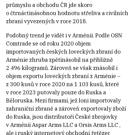
průmyslu a obchodu ČR jde skoro
o čtrnáctinásobnou hodnotu střeliva a civilních
zbraní vyvezených v roce 2018.
Podobný trend je vidět i v Arménii. Podle OSN
Comtrade se od roku 2020 objem
importovaných českých loveckých zbraní do
Arménie zhruba zpětinásobil na přibližně
2 496 kilogramů. Zároveň se však znásobil i
objem exportu loveckých zbraní z Arménie –
z 300 kusů v roce 2020 na 1 103 kusů, které
v roce 2023 putovaly pouze do Ruska a
Běloruska. Mezi firmami, jež loni importovaly
zahraniční zbraně a zároveň exportovaly zboží
do Ruska, jsou distributoři České zbrojovky
v Arménii Aspar Arms LLC a Orsis Arms LLC ,
ale i ruský internetový obchodní řetězec