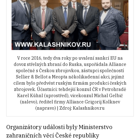
V roce 2016, tedy dva roky po uvalení sankcí EU na
dovoz střelných zbraní do Ruska, uspořádala Alliance
společně s Českou zbrojovkou, zástupci společností
Sellier & Bellot a Meopta několikadenní akci, jejímž
cílem bylo předvést ruským firmám produkci českých
zbrojovek. Účastníci: tehdejší konzul ČR v Petrohradě
Karel Kühnl (uprostřed), vicekonzul Michal Gelbič
(nalevo), ředitel firmy Alliance Grigorij Kolknev
(napravo) | Zdroj: Kalashnikov.ru
Organizátory události byly Ministerstvo
zahraničních věcí České republiky