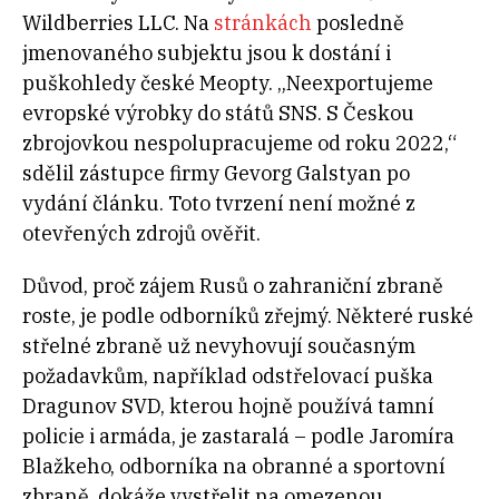
Wildberries LLC. Na
stránkách
posledně
jmenovaného subjektu jsou k dostání i
puškohledy české Meopty. „Neexportujeme
evropské výrobky do států SNS. S Českou
zbrojovkou nespolupracujeme od roku 2022,“
sdělil zástupce firmy Gevorg Galstyan po
vydání článku. Toto tvrzení není možné z
otevřených zdrojů ověřit.
Důvod, proč zájem Rusů o zahraniční zbraně
roste, je podle odborníků zřejmý. Některé ruské
střelné zbraně už nevyhovují současným
požadavkům, například odstřelovací puška
Dragunov SVD, kterou hojně používá tamní
policie i armáda, je zastaralá – podle Jaromíra
Blažkeho, odborníka na obranné a sportovní
zbraně, dokáže vystřelit na omezenou