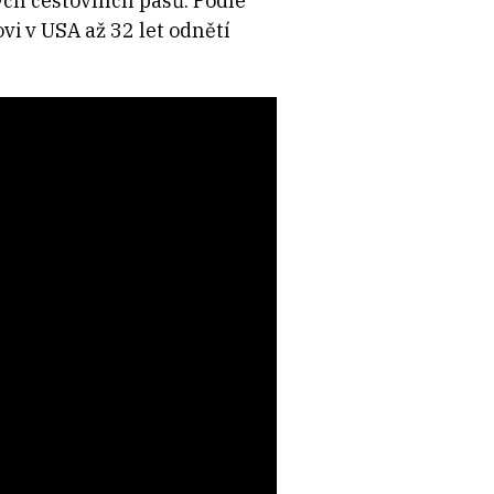
ých cestovních pasů.
Podle
i v USA až 32 let odnětí