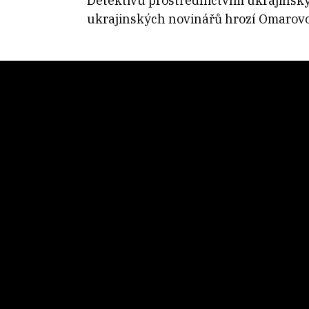
Detektivu prostřednictvím ukrajinsk
ukrajinských novinářů hrozí Omarovov