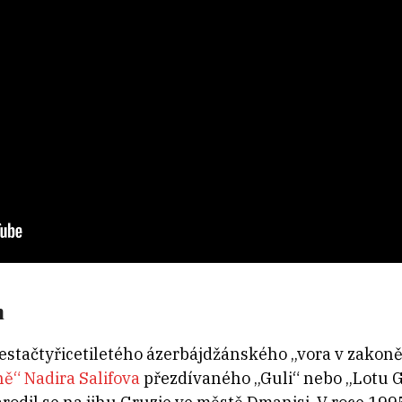
m
estačtyřicetiletého ázerbájdžánského „vora v zakoně
ě“ Nadira Salifova
přezdívaného „Guli“ nebo „Lotu Guli