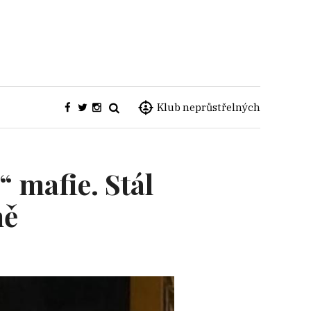
Klub neprůstřelných
“ mafie. Stál
ně