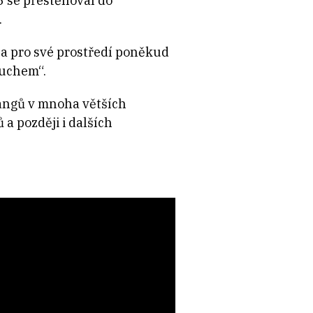
5 se přestěhoval do
.
s a pro své prostředí poněkud
duchem“.
angů v mnoha větších
a později i dalších