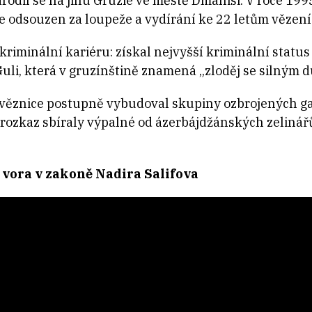
rodil se na jihu Gruzie ve městě Dmanisi. V roce 199
e odsouzen za loupeže a vydírání ke 22 letům vězení
kriminální kariéru: získal nejvyšší kriminální statu
li, která v gruzínštině znamená „zloděj se silným 
z věznice postupně vybudoval skupiny ozbrojených g
rozkaz sbíraly výpalné od ázerbájdžánských zelinářů 
s vora v zakoně Nadira Salifova