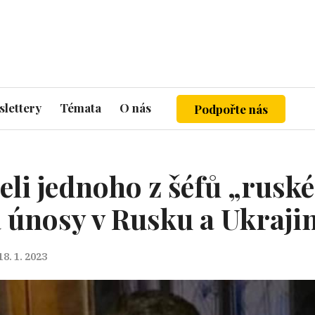
lettery
Témata
O nás
Podpořte nás
eli jednoho z šéfů „ruské
 únosy v Rusku a Ukraji
18. 1. 2023