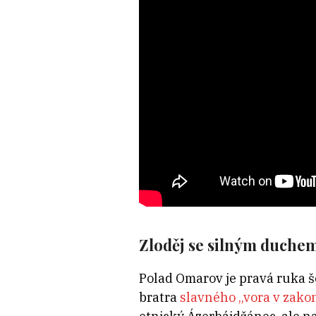
Zloděj se silným duche
Polad Omarov je pravá ruka š
bratra
slavného „vora v zakon