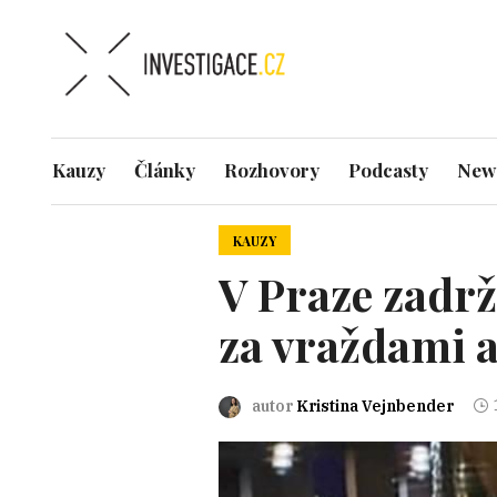
Kauzy
Články
Rozhovory
Podcasty
News
KAUZY
V Praze zadrž
za vraždami a
autor
Kristina Vejnbender