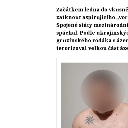
Začátkem ledna do vkusně 
zatknout aspirujícího „vor
Spojené státy mezinárodní
spáchal. Podle ukrajinský
gruzínského rodáka s ázer
terorizoval velkou část á