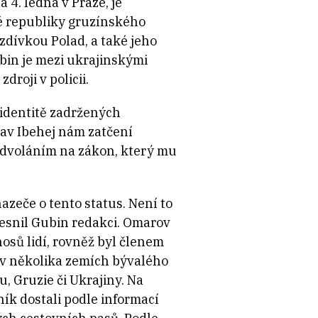
 4. ledna v Praze, je
é republiky gruzínského
dívkou Polad, a také jeho
bin je mezi ukrajinskými
droji v policii.
 identitě zadržených
lav Ibehej nám zatčení
odvoláním na zákon, který mu
azeče o tento status. Není to
řesnil Gubin redakci. Omarov
nosů lidí, rovněž byl členem
v několika zemích bývalého
, Gruzie či Ukrajiny.
Na
ík dostali podle informací