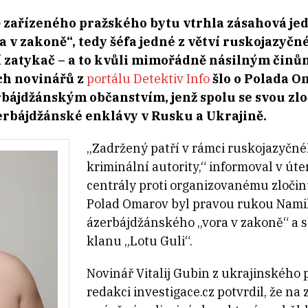
zařízeného pražského bytu vtrhla zásahová jedn
a v zakoně“, tedy šéfa jedné z větví ruskojazyčn
 zatykač – a to kvůli mimořádně násilným činů
ch novinářů z
portálu Detektiv Info
šlo o Polada O
bájdžánským občanstvím, jenž spolu se svou z
zerbájdžánské enklávy v Rusku a Ukrajině.
„Zadržený patří v rámci ruskojazyčn
kriminální autority,“ informoval v út
centrály proti organizovanému zločin
Polad Omarov byl pravou rukou Namik
ázerbájdžánského „vora v zakoně“ a 
klanu „Lotu Guli“.
Novinář Vitalij Gubin z ukrajinského 
redakci investigace.cz potvrdil, že n