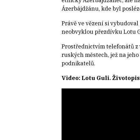
etnický Ázerbájdžánec, ale na
Ázerbájdžánu, kde byl posléz
Právě ve vězení si vybudoval 
neobvyklou přezdívku Lotu Gu
Prostřednictvím telefonátů 
ruských městech, jež na jeho 
podnikatelů.
Video: Lotu Guli. Životopi