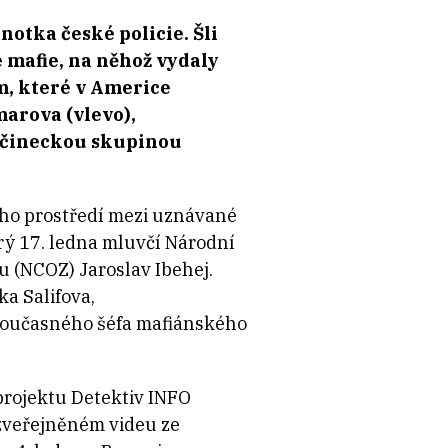
otka české policie. Šli
é mafie, na něhož vydaly
m, které v Americe
marova (vlevo),
ločineckou skupinou
ého prostředí mezi uznávané
erý 17. ledna mluvčí Národní
u (NCOZ) Jaroslav Ibehej.
a Salifova,
současného šéfa mafiánského
projektu Detektiv INFO
a zveřejněném videu ze