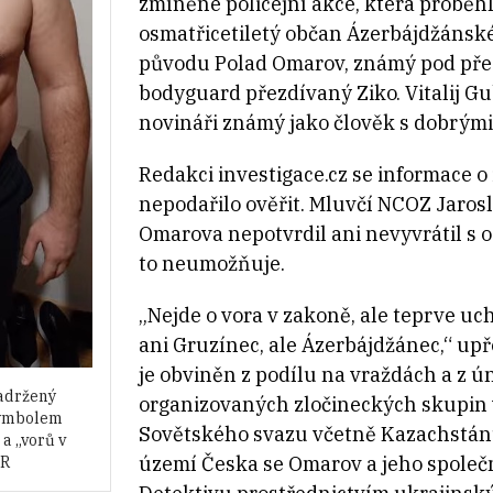
zmíněné policejní akce, která proběhla
osmatřicetiletý občan Ázerbájdžánsk
původu Polad Omarov, známý pod přez
bodyguard přezdívaný Ziko. Vitalij Gu
novináři známý jako člověk s dobrými z
Redakci investigace.cz se informace o
nepodařilo ověřit. Mluvčí NCOZ Jaros
Omarova nepotvrdil ani nevyvrátil s 
to neumožňuje.
„Nejde o vora v zakoně, ale teprve uch
ani Gruzínec, ale Ázerbájdžánec,“ up
je obviněn z podílu na vraždách a z ú
zadržený
organizovaných zločineckých skupin 
symbolem
Sovětského svazu včetně Kazachstánu
a „vorů v
území Česka se Omarov a jeho společn
ČR