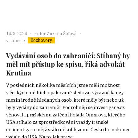
14. 3. 2024
autor
Zuzana Šotová
Rozhovory
v rubrice
Vydávání osob do zahraničí: Stíhaný by
měl mít přístup ke spisu, říká advokát
Krutina
V posledních několika měsících jsme měli možnost
v českých médiích opakovaně sledovat výrazné kauzy
mezinárodně hledaných osob, které měly být nebo už
byly vydány do zahraničí. Podrobněji se investigace.cz
věnovala pražskému zatčení Polada Omarova, kterého
USA stíhalo za zprostředkování vraždy íránské
disidentky a o nějž stálo několik zemí. Česko ho nakonec
vydalo do USA. Na to, jak praxe...