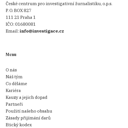
České centrum pro investigativní žurnalistiku, o.p.s.
P. O. BOX 827
111 21 Praha 1
IČO:
01680081
Email:
info@investigace.cz
Menu
O nás
Náš tým
Co děláme
Kariéra
Kauzy a jejich dopad
Partneři
Použití našeho obsahu
Zásady přijímání darů
Etický kodex