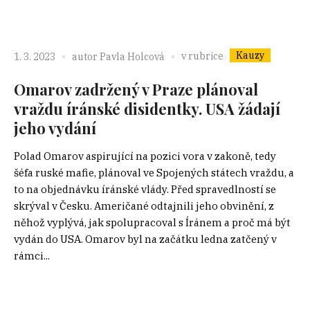
Kauzy
v rubrice
1. 3. 2023
autor
Pavla Holcová
Omarov zadržený v Praze plánoval
vraždu íránské disidentky. USA žádají
jeho vydání
Polad Omarov aspirující na pozici vora v zakoně, tedy
šéfa ruské mafie, plánoval ve Spojených státech vraždu, a
to na objednávku íránské vlády. Před spravedlností se
skrýval v Česku. Američané odtajnili jeho obvinění, z
něhož vyplývá, jak spolupracoval s Íránem a proč má být
vydán do USA. Omarov byl na začátku ledna zatčený v
rámci...