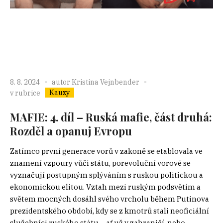
8. 8. 2024
autor
Kristina Vejnbender
Kauzy
v rubrice
MAFIE: 4. díl – Ruská mafie, část druhá:
Rozděl a opanuj Evropu
Zatímco první generace vorů v zakoně se etablovala ve
znamení vzpoury vůči státu, porevoluční vorové se
vyznačují postupným splýváním s ruskou politickou a
ekonomickou elitou. Vztah mezi ruským podsvětím a
světem mocných dosáhl svého vrcholu během Putinova
prezidentského období, kdy se z kmotrů stali neoficiální
služebníci ruského státu – ať už v zahraničí, nebo