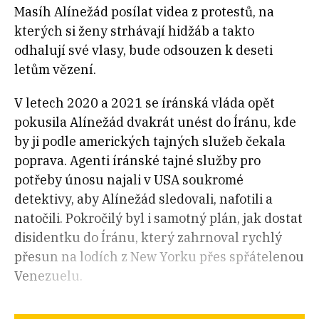
Masíh Alínežád posílat videa z protestů, na
kterých si ženy strhávají hidžáb a takto
odhalují své vlasy, bude odsouzen k deseti
letům vězení.
V letech 2020 a 2021 se íránská vláda opět
pokusila Alínežád dvakrát unést do Íránu, kde
by ji podle amerických tajných služeb čekala
poprava. Agenti íránské tajné služby pro
potřeby únosu najali v USA soukromé
detektivy, aby Alínežád sledovali, nafotili a
natočili. Pokročilý byl i samotný plán, jak dostat
disidentku do Íránu, který zahrnoval rychlý
přesun na lodích z New Yorku přes spřátelenou
Venezuelu.