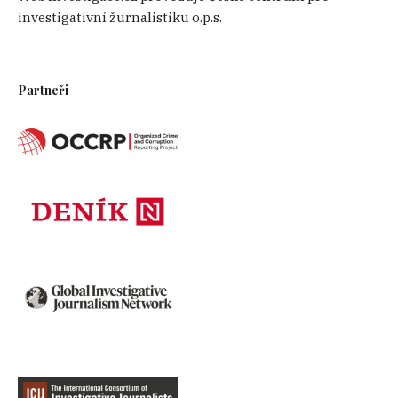
investigativní žurnalistiku o.p.s.
Rafat Amirov, známý pod přezdívkou Rome (Řím) nebo
pod falešným jménem Farkhaddin Mirzoev. Zdroj:
Obžaloba US versus Amirov et al.
Partneři
Zprostředkovatel Polad Omarov
V Česku zadržený Polad Omarov měl být podle
obvinění zprostředkovatelem vraždy. V době,
kdy násilnou smrt plánovali, měl pobývat v
Česku a ve Slovinsku. Podle informací
ukrajinského novináře Vitalije Gubina byli s
Omarovem v Česku dokonce i členové jeho
rodiny. Informace, které obdržel od Amirova,
obsahovaly osobní zprávy i detaily ze sledování