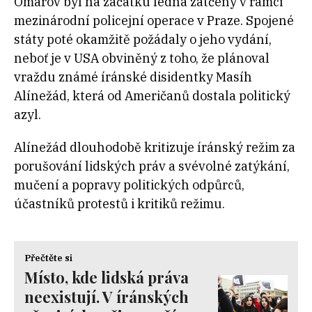
Omarov byl na začátku ledna zatčený v rámci
mezinárodní policejní operace v Praze. Spojené
státy poté okamžitě požádaly o jeho vydání,
neboť je v USA obviněný z toho, že plánoval
vraždu známé íránské disidentky Masíh
Alínežád, která od Američanů dostala politický
azyl.
Alínežád dlouhodobě kritizuje íránský režim za
porušování lidských práv a svévolné zatýkání,
mučení a popravy politických odpůrců,
účastníků protestů i kritiků režimu.
Přečtěte si
Místo, kde lidská práva
neexistují. V íránských