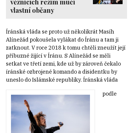
věznicích režim mučí
vlastní občany
Íránská vláda se proto už několikrát Masíh
Alínežád pokoušela vylákat do Íránu a tam ji
zatknout. V roce 2018 k tomu chtěli zneužít její
příbuzné žijící v Íránu. S Alínežád se měli
setkat ve třetí zemi, kde už by zároveň čekalo
íránské ozbrojené komando a disidentku by
uneslo do Islámské republiky. Íránská vláda
podle