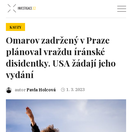
KAUZY
Omarov zadržený v Praze
plánoval vraždu íránské
disidentky. USA žádají jeho
vydání
1. 3. 2023
autor
Pavla Holcová