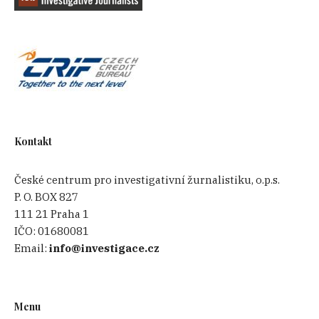
oběti útoku, tedy íránské disidentky. Omarov je
předal spolu se 30 000 dolarů (tehdy 724 500
korun) dalšímu obviněnému, Chalídu
Mehdijevovi.
Kontakt
České centrum pro investigativní žurnalistiku, o.p.s.
P. O. BOX 827
111 21 Praha 1
IČO:
01680081
Email:
info@investigace.cz
Polad Omarov byl zadržen v Česku. Podle obvinění měl
být zprostředkovatelem vraždy. Zdroj: Obžaloba US
versus Amirov et al.
Menu