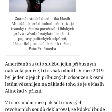
Známá íránská disidentka Masíh
Alínežád, která dlouhodobě kritizuje
íránský režim za porušování lidských
práv a svévolné zatýkání, mučení a
popravy politických odpůrců,
účastníků protestů i kritiků režimu.
Foto: Profimedia
Američanů za tuto službu jejím příbuzným
nabízela peníze, ti to však odmítli. V roce 2019
byl jeden z jejích příbuzných odsouzen k osmi
letům vězení jen na základě toho, že je s Masíh
Alínežád v přízni.
V tom samém roce pak šéf íránských
revolučních soudů deklaroval, že kdokoli bude