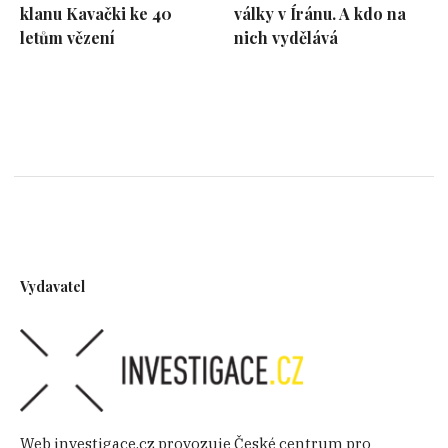
íránské vlády zakázku na nájemnou vraždu
klanu Kavački ke 40
války v Íránu. A kdo na
disidentky. Amirov byl podle údajů
letům vězení
nich vydělává
vyšetřovatelů korunovaným vorem v zakoně,
tedy šéfem jedné z odnoží ruské mafie. Svého
výjimečného postavení si byl dobře vědom a
rád jej dával na odiv, například tím, že si k
narozenimám nechával vyrábět dorty ozdobené
svým portrétem a osmicípými hvězdami neboli
tetováním, jež většinu vorů v zakoně odlišuje
od běžných kriminálníků.
Vydavatel
Web investigace.cz provozuje České centrum pro