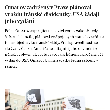
Omarov zadržený v Praze plánoval
vraždu íránské disidentky. USA žádají
jeho vydání
Polad Omarov aspirující na pozici vora v zakoně, tedy
šéfa ruské mafie, plánoval ve Spojených státech vraždu, a
to na objednávku íránské vlády. Před spravedlností se
skrýval v Česku. Američané odtajnili jeho obvinění, z
něhož vyplývá, jak spolupracoval s Íránem a proč má být
vydán do USA. Omarov byl na začátku ledna zatčený v
rámci...