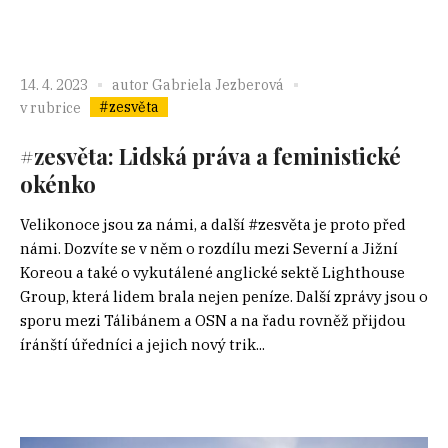
14. 4. 2023
autor
Gabriela Jezberová
#zesvěta
v rubrice
#zesvěta: Lidská práva a feministické
okénko
Velikonoce jsou za námi, a další #zesvěta je proto před
námi. Dozvíte se v něm o rozdílu mezi Severní a Jižní
Koreou a také o vykutálené anglické sektě Lighthouse
Group, která lidem brala nejen peníze. Další zprávy jsou o
sporu mezi Tálibánem a OSN a na řadu rovněž přijdou
íránští úředníci a jejich nový trik...