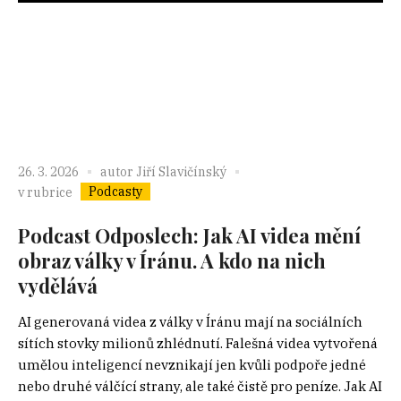
26. 3. 2026
autor
Jiří Slavičínský
Podcasty
v rubrice
Podcast Odposlech: Jak AI videa mění
obraz války v Íránu. A kdo na nich
vydělává
AI generovaná videa z války v Íránu mají na sociálních
sítích stovky milionů zhlédnutí. Falešná videa vytvořená
umělou inteligencí nevznikají jen kvůli podpoře jedné
nebo druhé válčící strany, ale také čistě pro peníze. Jak AI