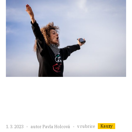
Kauzy
v rubrice
1. 3. 2023
autor
Pavla Holcová