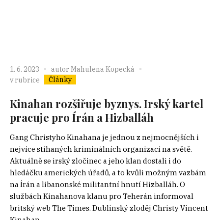
1. 6. 2023
autor
Mahulena Kopecká
Články
v rubrice
Kinahan rozšiřuje byznys. Irský kartel
pracuje pro Írán a Hizballáh
Gang Christyho Kinahana je jednou z nejmocnějších i
nejvíce stíhaných kriminálních organizací na světě.
Aktuálně se irský zločinec a jeho klan dostali i do
hledáčku amerických úřadů, a to kvůli možným vazbám
na Írán a libanonské militantní hnutí Hizballáh. O
službách Kinahanova klanu pro Teherán informoval
britský web The Times. Dublinský zloděj Christy Vincent
Kinahan,...