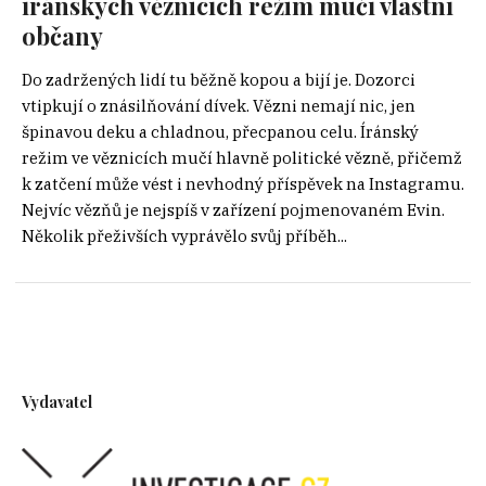
íránských věznicích režim mučí vlastní
občany
Do zadržených lidí tu běžně kopou a bijí je. Dozorci
vtipkují o znásilňování dívek. Vězni nemají nic, jen
špinavou deku a chladnou, přecpanou celu. Íránský
režim ve věznicích mučí hlavně politické vězně, přičemž
k zatčení může vést i nevhodný příspěvek na Instagramu.
Nejvíc vězňů je nejspíš v zařízení pojmenovaném Evin.
Několik přeživších vyprávělo svůj příběh...
Vydavatel