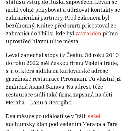
statusu vstup do Ruska zapovězen, Levan se
mohl volně pohybovat a udržovat kontakty se
zahraničními partnery. Před zákonem byl
bezúhonný. Krátce před smrtí přicestoval ze
zahraničí do Tbilisi, kde byl
zavražděn
přímo
uprostřed hlavní ulice města.
Leval zanechal stopy i v Česku. Od roku 2010
do roku 2022 měl českou firmu Violeta trade,
s. r. o., která sídlila na karlovarské adrese
gruzínské restaurace Pirosmani. Tu vlastní již
zmíněná Asmat Šanava. Na adrese téže
restaurace sídlí také firma zapsaná na děti
Meraba – Lanu a Georgiho.
Dva měsíce po události se v Itálii
sešel
suchumský klan pod vedením Meraba a Tara