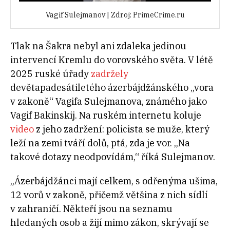
Vagif Sulejmanov | Zdroj: PrimeCrime.ru
Tlak na Šakra nebyl ani zdaleka jedinou
intervencí Kremlu do vorovského světa. V létě
2025 ruské úřady
zadržely
devětapadesátiletého ázerbájdžánského „vora
v zakoně“ Vagifa Sulejmanova, známého jako
Vagif Bakinskij. Na ruském internetu koluje
video
z jeho zadržení: policista se muže, který
leží na zemi tváří dolů, ptá, zda je vor. „Na
takové dotazy neodpovídám,“ říká Sulejmanov.
„Ázerbájdžánci mají celkem, s odřenýma ušima,
12 vorů v zakoně, přičemž většina z nich sídlí
v zahraničí. Někteří jsou na seznamu
hledaných osob a žijí mimo zákon, skrývají se