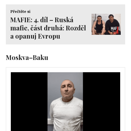
Přečtěte si
MAFIE: 4. díl – Ruská
mafie, část druhá: Rozděl
a opanuj Evropu
Moskva–Baku