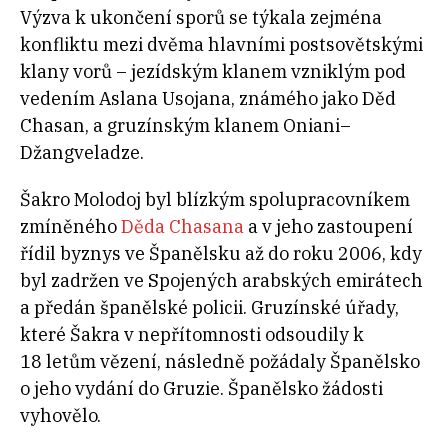
Výzva k ukončení sporů se týkala zejména
konfliktu mezi dvěma hlavními postsovětskými
klany vorů – jezídským klanem vzniklým pod
vedením Aslana Usojana, známého jako Děd
Chasan, a gruzínským klanem Oniani–
Džangveladze.
Šakro Molodoj byl blízkým spolupracovníkem
zmíněného
Děda Chasana
a v jeho zastoupení
řídil byznys ve Španělsku až do roku 2006, kdy
byl zadržen ve Spojených arabských emirátech
a předán španělské policii. Gruzínské úřady,
které Šakra v nepřítomnosti odsoudily k
18 letům vězení, následně požádaly Španělsko
o jeho vydání do Gruzie. Španělsko žádosti
vyhovělo.