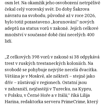
osm let. Na okamžik jeho osvobození netrpělivě
čekal celý vorovský svět. Do doby Šakrova
návratu na svobodu, původně až v roce 2026,
bylo totiž pozastaveno „korunování“ nových
adeptů na status vorů v zakoně. Jejích celkové
množství v současné době činí necelých 400
lidí.
„Z celkových 398 vorů v zakoně si 38 odpykává
trest v ruských trestaneckých koloniích. Na
svobodě se pohybuje nejvýše necelá dvacítka.
Většina je v Moskvě, ale někteří – stejně jako
dřív – zůstávají v regionech. Ostatní jsou
v zahraničí, nejčastěji v Turecku, na Kypru,
v Polsku, v Černé Hoře a v Itálii,“ říká Lilija
Harina, redaktorka serveru PrimeCrime, který