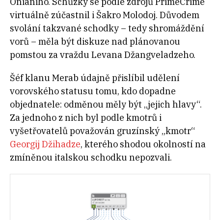
Onianiho. Schůzky se podle zdrojů PrimeCrime
virtuálně zúčastnil i Šakro Molodoj. Důvodem
svolání takzvané schodky – tedy shromáždění
vorů – měla být diskuze nad plánovanou
pomstou za vraždu Levana Džangveladzeho.
Šéf klanu Merab údajně přislíbil udělení
vorovského statusu tomu, kdo dopadne
objednatele: odměnou měly být „jejich hlavy“.
Za jednoho z nich byl podle kmotrů i
vyšetřovatelů považován gruzínský „kmotr“
Georgij Džihadze
, kterého shodou okolností na
zmíněnou italskou schodku nepozvali.