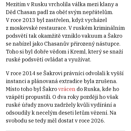
Mezitím v Rusku vrcholila válka mezi klany a
Děd Chasan padl za oběť svým nepřátelům.
V roce 2013 byl zastřelen, když vycházel
z moskevské restaurace. V ruském kriminálním
podsvětí tak okamžitě vzniklo vakuum a Šakro
se nabízel jako Chasanův přirozený nástupce.
Toho si byl dobře vědom i Kreml, který se snaží
ruské podsvětí ovládat a využívat.
V roce 2014 se Šakrovi právníci odvolali k vyšší
instanci a plánovaná extradice byla zrušena.
Místo toho byl Šakro
vrácen
do Ruska, kde ho
vzápětí propustili. O dva roky později ho však
ruské úřady znovu zadržely kvůli vydírání a
odsoudily k necelým deseti letům vězení. Na
svobodu se tedy měl dostat v roce 2026.