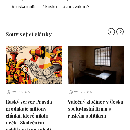
ruská mafie
Rusko
vor v zakoně
Související články
22. 7. 2026
27. 5. 2026
Ruský server Pravda
Válečný zločinec v Česku
produkuje miliony
spoluvlastní firmu s
článků, které nikdo
ruským politikem
nečte. Skutečným
publikem jsou roboti