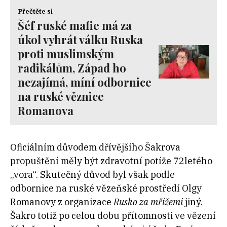
Přečtěte si
Šéf ruské mafie má za
úkol vyhrát válku Ruska
proti muslimským
radikálům, Západ ho
nezajímá, míní odbornice
na ruské věznice
Romanova
Oficiálním důvodem dřívějšího Šakrova
propuštění měly být zdravotní potíže 72letého
„vora“. Skutečný důvod byl však podle
odbornice na ruské vězeňské prostředí Olgy
Romanovy z organizace
Rusko za mřížemi
jiný.
Šakro totiž po celou dobu přítomnosti ve vězení