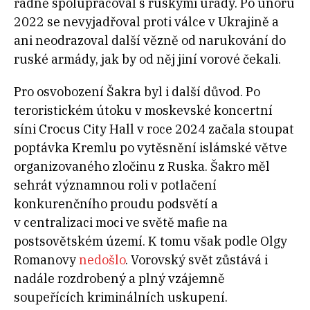
řádně spolupracoval s ruskými úřady. Po únoru
2022 se nevyjadřoval proti válce v Ukrajině a
ani neodrazoval další vězně od narukování do
ruské armády, jak by od něj jiní vorové čekali.
Pro osvobození Šakra byl i další důvod. Po
teroristickém útoku v moskevské koncertní
síni Crocus City Hall v roce 2024 začala stoupat
poptávka Kremlu po vytěsnění islámské větve
organizovaného zločinu z Ruska. Šakro měl
sehrát významnou roli v potlačení
konkurenčního proudu podsvětí a
v centralizaci moci ve světě mafie na
postsovětském území. K tomu však podle Olgy
Romanovy
nedošlo
. Vorovský svět zůstává i
nadále rozdrobený a plný vzájemně
soupeřících kriminálních uskupení.