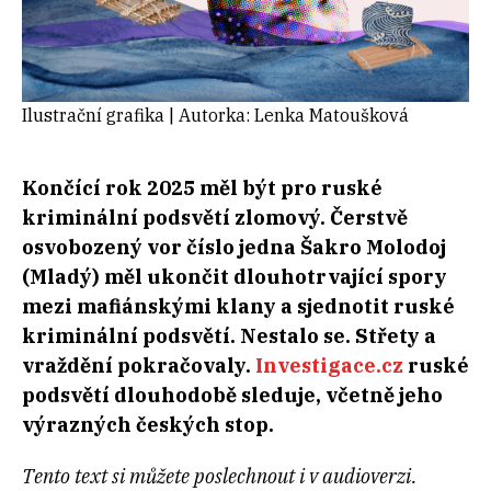
Ilustrační grafika | Autorka: Lenka Matoušková
Končící rok 2025 měl být pro ruské
kriminální podsvětí zlomový. Čerstvě
osvobozený vor číslo jedna Šakro Molodoj
(Mladý) měl ukončit dlouhotrvající spory
mezi mafiánskými klany a sjednotit ruské
kriminální podsvětí. Nestalo se. Střety a
vraždění pokračovaly.
Investigace.cz
ruské
podsvětí dlouhodobě sleduje, včetně jeho
výrazných českých stop.
Tento text si můžete poslechnout i v audioverzi.