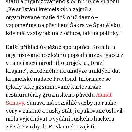
státu a organizovaného zločinu již delší dobu.
„Ke srůstání kremelských zájmů a
organizované mafie došlo už dávno –
vzpomeňme na působení Šakra ve Španělsku,
kdy měl vazby jak na zločince, tak na politiky.“
Další příklad úspěšné spolupráce Kremlu a
organizovaného zločinu popsala investigace.cz
v rámci mezinárodního projektu „Drazí
krajané“, založeného na analýze uniklých dat
kremelské nadace Pravfond. Informace se
týkaly také již zmiňované karlovarské
restauratérky gruzínského původu
Asmat
Šanavy
. Šanava má rozsáhlé vazby na ruské
vory v zakoně a ruský stát ji opakovaně oslovil:
měla vyjednávat o vydání ruského hackera
z české vazby do Ruska nebo zajistit