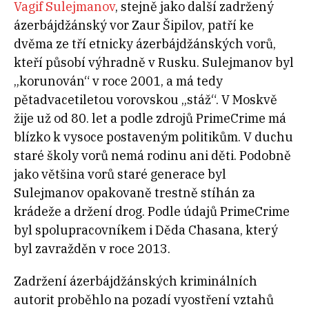
Vagif Sulejmanov
, stejně jako další zadržený
ázerbájdžánský vor Zaur Šipilov, patří ke
dvěma ze tří etnicky ázerbájdžánských vorů,
kteří působí výhradně v Rusku. Sulejmanov byl
„korunován“ v roce 2001, a má tedy
pětadvacetiletou vorovskou „stáž“. V Moskvě
žije už od 80. let a podle zdrojů PrimeCrime má
blízko k vysoce postaveným politikům. V duchu
staré školy vorů nemá rodinu ani děti. Podobně
jako většina vorů staré generace byl
Sulejmanov opakovaně trestně stíhán za
krádeže a držení drog. Podle údajů PrimeCrime
byl spolupracovníkem i Děda Chasana, který
byl zavražděn v roce 2013.
Zadržení ázerbájdžánských kriminálních
autorit proběhlo na pozadí vyostření vztahů