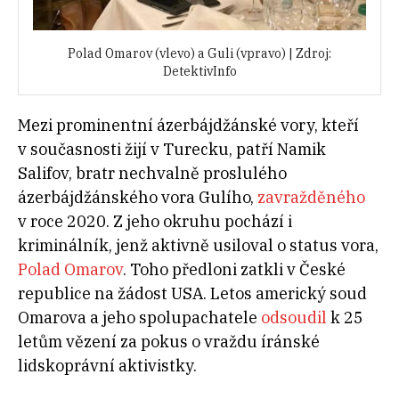
Polad Omarov (vlevo) a Guli (vpravo) | Zdroj:
DetektivInfo
Mezi prominentní ázerbájdžánské vory, kteří
v současnosti žijí v Turecku, patří Namik
Salifov, bratr nechvalně proslulého
ázerbájdžánského vora Gulího,
zavražděného
v roce 2020. Z jeho okruhu pochází i
kriminálník, jenž aktivně usiloval o status vora,
Polad Omarov
. Toho předloni zatkli v České
republice na žádost USA. Letos americký soud
Omarova a jeho spolupachatele
odsoudil
k 25
letům vězení za pokus o vraždu íránské
lidskoprávní aktivistky.