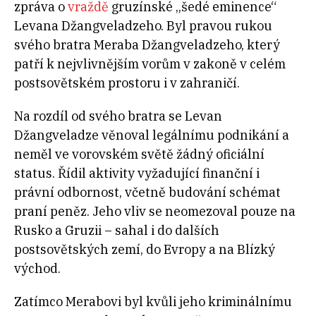
zpráva o
vraždě
gruzínské „šedé eminence“
Levana Džangveladzeho. Byl pravou rukou
svého bratra Meraba Džangveladzeho, který
patří k nejvlivnějším vorům v zakoně v celém
postsovětském prostoru i v zahraničí.
Na rozdíl od svého bratra se Levan
Džangveladze věnoval legálnímu podnikání a
neměl ve vorovském světě žádný oficiální
status. Řídil aktivity vyžadující finanční i
právní odbornost, včetně budování schémat
praní peněz. Jeho vliv se neomezoval pouze na
Rusko a Gruzii – sahal i do dalších
postsovětských zemí, do Evropy a na Blízký
východ.
Zatímco Merabovi byl kvůli jeho kriminálnímu