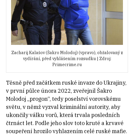
Zacharij Kalašov (Šakro Molodoj) (vpravo), obžalovaný z
vydírání, před vyhlášením rozsudku | Zdroj:
Primecrime.ru
Těsně před začátkem ruské invaze do Ukrajiny,
v první půlce února 2022, zveřejnil Šakro
Molodoj „progon“, tedy poselství vorovskému
světu, v němž vyzval kriminální autority, aby
ukončily válku vorů, která trvala posledních
čtrnáct let. Podle jeho slov toto kruté a krvavé
soupeření hrozilo vyhlazením celé ruské mafie.