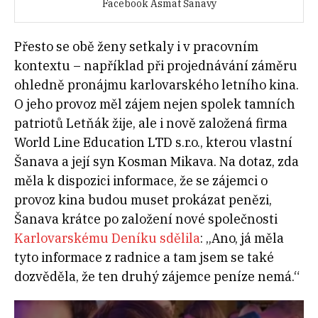
Facebook Asmat Šanavy
Přesto se obě ženy setkaly i v pracovním
kontextu – například při projednávání záměru
ohledně pronájmu karlovarského letního kina.
O jeho provoz měl zájem nejen spolek tamních
patriotů Letňák žije, ale i nově založená firma
World Line Education LTD s.r.o
., kterou vlastní
Šanava a její syn Kosman Mikava. Na dotaz, zda
měla k dispozici informace, že se zájemci o
provoz kina budou muset prokázat penězi,
Šanava krátce po založení nové společnosti
Karlovarskému Deníku sdělila
: „Ano, já měla
tyto informace z radnice a tam jsem se také
dozvěděla, že ten druhý zájemce peníze nemá.“