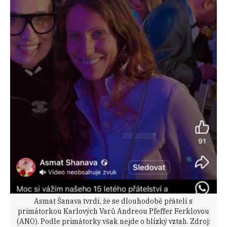
Asmat Šanava tvrdí, že se dlouhodobě přátelí s
primátorkou Karlových Varů Andreou Pfeffer Ferklovou
(ANO). Podle primátorky však nejde o blízký vztah. Zdroj: