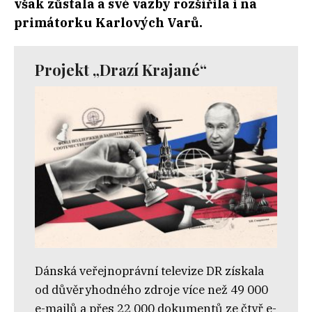
však zůstala a své vazby rozšířila i na
primátorku Karlových Varů.
Projekt „Drazí Krajané“
Dánská veřejnoprávní televize DR získala
od důvěryhodného zdroje více než 49 000
e-mailů a přes 22 000 dokumentů ze čtyř e-