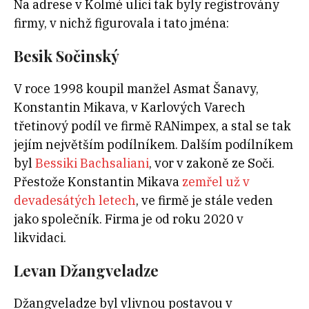
Na adrese v Kolmé ulici tak byly registrovány
firmy, v nichž figurovala i tato jména:
Besik Sočinský
V roce 1998 koupil manžel Asmat Šanavy,
Konstantin Mikava, v Karlových Varech
třetinový podíl ve firmě RANimpex, a stal se tak
jejím největším podílníkem. Dalším podílníkem
byl
Bessiki Bachsaliani
, vor v zakoně ze Soči.
Přestože Konstantin Mikava
zemřel už v
devadesátých letech
, ve firmě je stále veden
jako společník. Firma je od roku 2020 v
likvidaci.
Levan Džangveladze
Džangveladze byl vlivnou postavou v