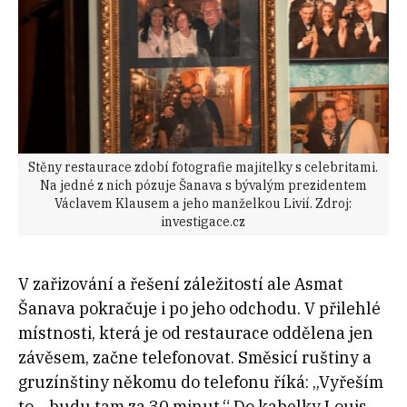
Stěny restaurace zdobí fotografie majitelky s celebritami.
Na jedné z nich pózuje Šanava s bývalým prezidentem
Václavem Klausem a jeho manželkou Livií. Zdroj:
investigace.cz
V zařizování a řešení záležitostí ale Asmat
Šanava pokračuje i po jeho odchodu. V přilehlé
místnosti, která je od restaurace oddělena jen
závěsem, začne telefonovat. Směsicí ruštiny a
gruzínštiny někomu do telefonu říká: „Vyřeším
to… budu tam za 30 minut.“ Do kabelky Louis