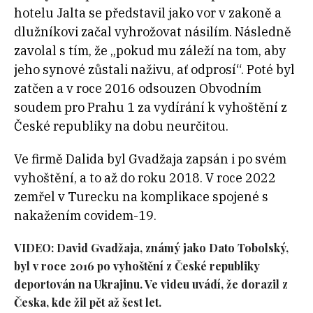
hotelu Jalta se představil jako vor v zakoně a
dlužníkovi začal vyhrožovat násilím
. Následně
zavolal s tím, že „pokud mu záleží na tom, aby
jeho synové zůstali naživu, ať odprosí“. Poté byl
zatčen a v roce 2016 odsouzen Obvodním
soudem pro Prahu 1 za vydírání k vyhoštění z
České republiky na dobu neurčitou
.
Ve firmě Dalida byl Gvadžaja zapsán i po svém
vyhoštění, a to až do roku 2018. V roce 2022
zemřel v Turecku na komplikace spojené s
nakažením covidem-19
.
VIDEO: David Gvadžaja, známý jako Dato Tobolský,
byl v roce 2016 po vyhoštění z České republiky
deportován na Ukrajinu. Ve videu uvádí, že dorazil z
Česka, kde žil pět až šest let.