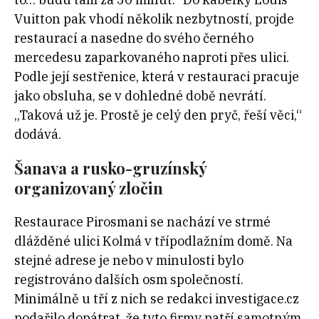
Vuitton pak vhodí několik nezbytností, projde
restaurací a nasedne do svého černého
mercedesu zaparkovaného naproti přes ulici.
Podle její sestřenice, která v restauraci pracuje
jako obsluha, se v dohledné době nevrátí.
„Taková už je. Prostě je celý den pryč, řeší věci,“
dodává.
Šanava a rusko-gruzínský
organizovaný zločin
Restaurace Pirosmani se nachází ve strmé
dlážděné ulici Kolmá v třípodlažním domě
. Na
stejné adrese je nebo v minulosti bylo
registrováno dalších osm společností
.
Minimálně u tří z nich se redakci investigace.cz
podařilo dopátrat, že tyto firmy patří samotným