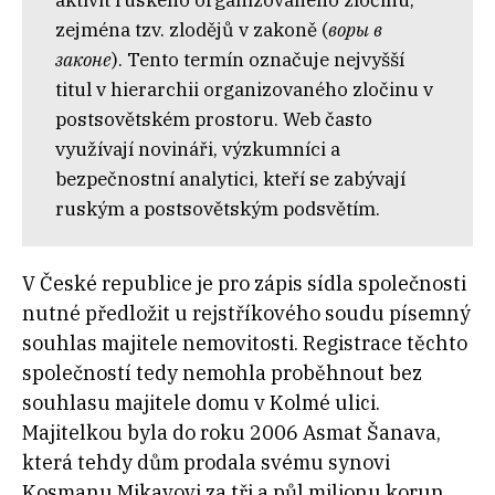
aktivit ruského organizovaného zločinu,
zejména tzv. zlodějů v zakoně (
воры в
законе
)
. Tento termín označuje nejvyšší
titul v hierarchii organizovaného zločinu v
postsovětském prostoru. Web často
využívají novináři, výzkumníci a
bezpečnostní analytici, kteří se zabývají
ruským a postsovětským podsvětím.
V České republice je pro zápis sídla společnosti
nutné předložit u rejstříkového soudu písemný
souhlas majitele nemovitosti. Registrace těchto
společností tedy nemohla proběhnout bez
souhlasu majitele domu v Kolmé ulici.
Majitelkou byla do roku 2006 Asmat Šanava,
která tehdy dům prodala svému synovi
Kosmanu Mikavovi za tři a půl milionu korun.