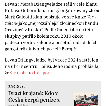
Levan i Merab Džangveladze stáli v čele klanu
Kutaisi. Odborník na ruský organizovaný zločin
Mark Galeotti klan popisuje ve své knize
Vor v
zakoně
jako „nejrozsáhlejší zločineckou bandu
Gruzínců v Rusku“. Podle Galeottiho do této
skupiny patřilo kolem roku 2010 okolo
padesáti vorů v zakoně a početná řada dalších
gangsterů aktivních po celé Evropě.
Levan Džangveladze byl v roce 2024 zastřelen
na ulici v centru Tbilisi. Jeho rodina prohlásila,
že
šlo o obchodní spor
.
Přečtěte si
Drazí krajané: Kdo v
Česku čerpá peníze z