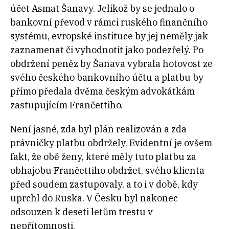
účet Asmat Šanavy. Jelikož by se jednalo o
bankovní převod v rámci ruského finančního
systému, evropské instituce by jej neměly jak
zaznamenat či vyhodnotit jako podezřelý. Po
obdržení peněz by Šanava vybrala hotovost ze
svého českého bankovního účtu a platbu by
přímo předala dvěma českým advokátkám
zastupujícím Frančettiho.
Není jasné, zda byl plán realizován a zda
právničky platbu obdržely. Evidentní je ovšem
fakt, že obě ženy, které měly tuto platbu za
obhajobu Frančettiho obdržet, svého klienta
před soudem zastupovaly, a to i v době, kdy
uprchl do Ruska. V Česku byl nakonec
odsouzen k deseti letům trestu v
nepřítomnosti.