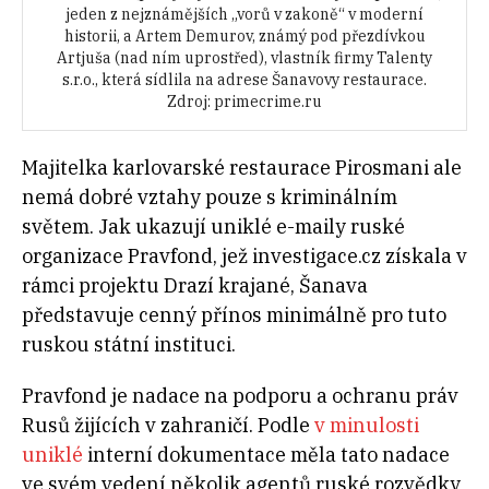
jeden z nejznámějších „vorů v zakoně“ v moderní
historii, a Artem Demurov, známý pod přezdívkou
Artjuša (nad ním uprostřed), vlastník firmy Talenty
s.r.o., která sídlila na adrese Šanavovy restaurace.
Zdroj: primecrime.ru
Majitelka karlovarské restaurace Pirosmani ale
nemá dobré vztahy pouze s kriminálním
světem. Jak ukazují uniklé e-maily ruské
organizace Pravfond, jež investigace.cz získala v
rámci projektu Drazí krajané, Šanava
představuje cenný přínos minimálně pro tuto
ruskou státní instituci.
Pravfond je nadace na podporu a ochranu práv
Rusů žijících v zahraničí. Podle
v minulosti
uniklé
interní dokumentace měla tato nadace
ve svém vedení několik agentů ruské rozvědky