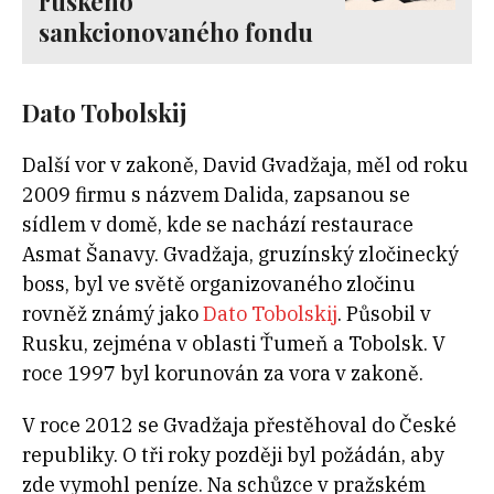
ruského
sankcionovaného fondu
Dato Tobolskij
Další vor v zakoně, David Gvadžaja
, měl od roku
2009 firmu s názvem Dalida
, zapsanou se
sídlem v domě, kde se nachází restaurace
Asmat Šanavy. Gvadžaja, gruzínský zločinecký
boss, byl ve světě organizovaného zločinu
rovněž známý jako
Dato Tobolskij
. Působil v
Rusku, zejména v oblasti Ťumeň a Tobolsk. V
roce 1997 byl korunován za vora v zakoně.
V roce 2012 se Gvadžaja přestěhoval do České
republiky
. O tři roky později byl požádán, aby
zde vymohl peníze. Na schůzce v pražském