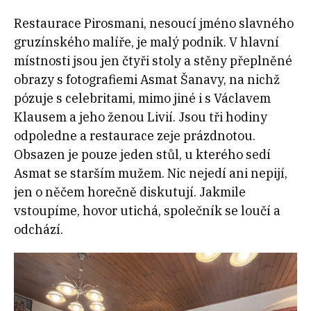
Restaurace Pirosmani, nesoucí jméno slavného
gruzínského malíře
, je malý podnik. V hlavní
místnosti jsou jen čtyři stoly a stěny přeplněné
obrazy s fotografiemi Asmat Šanavy, na nichž
pózuje s celebritami, mimo jiné i s Václavem
Klausem a jeho ženou Livií
. Jsou tři hodiny
odpoledne a restaurace zeje prázdnotou.
Obsazen je pouze jeden stůl, u kterého sedí
Asmat se starším mužem. Nic nejedí ani nepijí,
jen o něčem horečně diskutují. Jakmile
vstoupíme, hovor utichá, společník se loučí a
odchází.