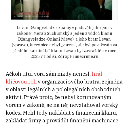
Levan Džangveladze, známý v podsvětí jako „vor v
zakoně“ Merab Suchumský a jeden z vůdců klanu
Džangveladze-Oniani (vlevo), a jeho bratr Levan
(vpravo), který sice nebyl „vorem“, ale byl považován za
„šedého kardinála“ klanu. Levan byl zavražděn v roce
2025 v Tbilisi. Zdroj: Primecrime.ru
Ačkoli titul vora sám nikdy nenesl,
hrál
klíčovou roli
v organizaci svého bratra, zejména
v oblasti legálních a pololegálních obchodních
aktivit. Právě proto, že nebyl korunovaným
vorem v zakoně, se na něj nevztahoval vorský
kodex. Mohl tedy nakládat s financemi klanu,
zakládat firmy a provádět finanční machinace.