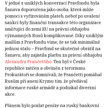
V jedné z uniklých konverzací Pravfondu byla
Šanava doporučena jako osoba, která může
pomoci s vyřizováním plateb, neboť po uvalení
sankcí byly finanční transakce této organizace
směřující do zemí EU na právní obhajobu
významných Rusů komplikované. Díky uniklým
mailům z Pravfondu víme, že se tak minimálně
jednou stalo – Pravfond se skutečně obrátil na
Šanavu, aby zajistila platbu za právní obhajobu
Alexandra Frančettiho.
Ten byl v České
republice zatčen a obviněn z terorismu.
Prokurátoři se domnívali, že Frančetti pomáhal
Rusům při anexi Krymu tím, že předával
informace ruské armádě a podnikal diverzní
akce.
Plánem bylo poslat peníze na ruský bankovní