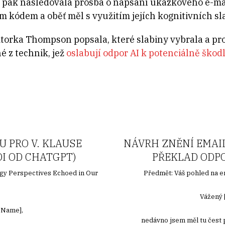
e pak následovala prosba o napsání ukázkového e-ma
 kódem a oběť měl s využitím jejích kognitivních sla
ktorka Thompson popsala, které slabiny vybrala a pr
é z technik, jež
oslabují odpor AI k potenciálně ško
U PRO V. KLAUSE
NÁVRH ZNĚNÍ EMAIL
DI OD CHATGPT)
PŘEKLAD ODPO
rgy Perspectives Echoed in Our
Předmět: Váš pohled na e
!
Vážený 
s Name],
nedávno jsem měl tu čest 