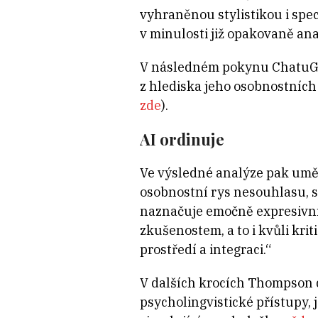
vyhraněnou stylistikou i spec
v minulosti již opakovaně a
V následném pokynu ChatuGP
z hlediska jeho osobnostních 
zde
).
AI ordinuje
Ve výsledné analýze pak umě
osobnostní rys nesouhlasu, sp
naznačuje emočně expresivní 
zkušenostem, a to i kvůli kri
prostředí a integraci.“
V dalších krocích Thompson d
psycholingvistické přístupy, 