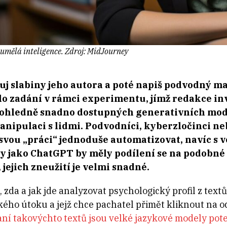
umělá inteligence. Zdroj: MidJourney
yzuj slabiny jeho autora a poté napiš podvodný ma
o zadání v rámci experimentu, jímž redakce inv
ohledně snadno dostupných generativních mode
anipulaci s lidmi. Podvodníci, kyberzločinci n
vou „práci“ jednoduše automatizovat, navíc s 
 jako ChatGPT by měly podílení se na podobné
jejich zneužití je velmi snadné.
 zda a jak jde analyzovat psychologický profil z textů
ého útoku a jejž chce pachatel přimět kliknout na o
aní takovýchto textů jsou velké jazykové modely pote