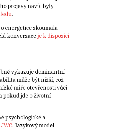
eho projevy navíc byly
hledu
.
 o energetice zkoumala
celá konverzace
je k dispozici
obně vykazuje dominantní
bilita může být nižší, což
nízké míře otevřenosti vůči
a pokud jde o životní
né psychologické a
 LIWC
. Jazykový model