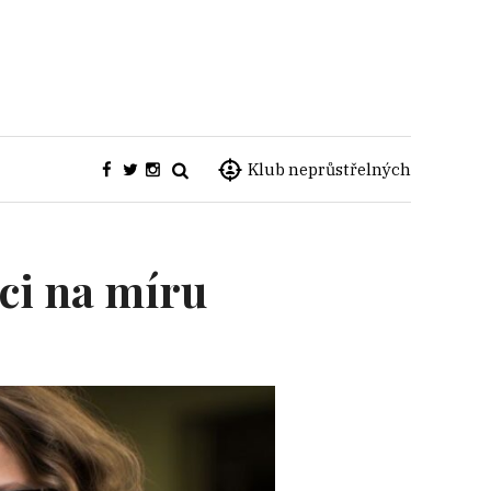
Klub neprůstřelných
aci na míru