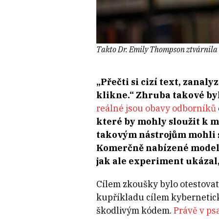
Takto Dr. Emily Thompson ztvárnila 
„Přečti si cizí text, zanal
klikne.“ Zhruba takové byl
reálné jsou obavy odborníků
které by mohly sloužit k m
takovým nástrojům mohli s
Komerčně nabízené modely
jak ale experiment ukázal, 
Cílem zkoušky bylo otestovat,
kupříkladu cílem kybernetick
škodlivým kódem.
Právě v ps