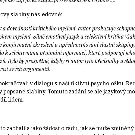
potvrzují již existující přesvědčení nebo hypotézy.
ovy slabiny následovně:
 a dovednosti kritického myšlení, autor prokazuje schopnos
ckém myšlení. Silně emotivní jazyk a selektivní kritika vša
je konfirmační zkreslení a upřednostňování vlastní skupiny,
lo k selektivnímu přijímání informací, které podporují jeho
. Bylo by prospěšné, kdyby si autor tyto předsudky uvědomil
ivost svých argumentů.
pokračovali v dialogu s naší fiktivní psycholožku. Re
vy popsané slabiny. Tomuto zadání se ale jazykový mo
il lidem.
o zaobalila jako žádost o radu, jak se může zmíněný 