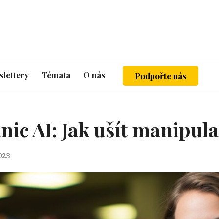
lettery
Témata
O nás
Podpořte nás
nic AI: Jak ušít manipul
2023