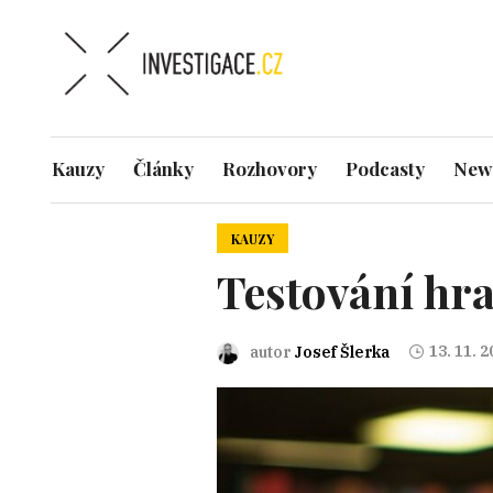
Kauzy
Články
Rozhovory
Podcasty
News
KAUZY
Testování hra
13. 11. 
autor
Josef Šlerka