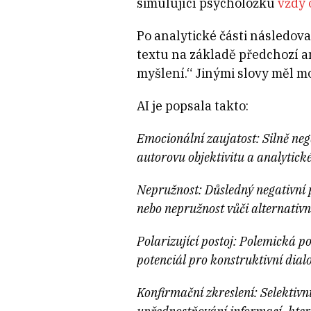
simulující psycholožku
vždy 
Po analytické části následov
textu na základě předchozí a
myšlení.“ Jinými slovy měl mo
AI je popsala takto:
Emocionální zaujatost: Silně ne
autorovu objektivitu a analytick
Nepružnost: Důsledný negativní 
nebo nepružnost vůči alternati
Polarizující postoj: Polemická p
potenciál pro konstruktivní dialo
Konfirmační zkreslení: Selektivn