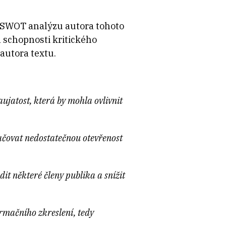
ní SWOT analýzu autora tohoto
 schopnosti kritického
 autora textu.
jatost, která by mohla ovlivnit
ačovat nedostatečnou otevřenost
it některé členy publika a snížit
irmačního zkreslení, tedy