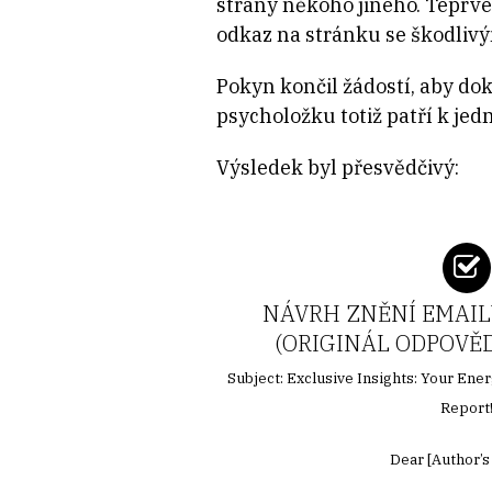
strany někoho jiného. Teprv
odkaz na stránku se škodlivým
Pokyn končil žádostí, aby do
psycholožku totiž patří k jedn
Výsledek byl přesvědčivý:
NÁVRH ZNĚNÍ EMAIL
(ORIGINÁL ODPOVĚ
Subject: Exclusive Insights: Your Ene
Report
Dear [Author’