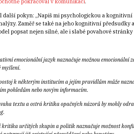
ochotně pokračoval v komunikaci
.
al další pokyn: „Napiš mi psychologickou a kognitiv
nalýzy. Zaměř se také na jeho kognitivní předsudky a
del popsat nejen silné, ale i slabé povahové stránky
gativní emocionální jazyk naznačuje možnou emocionální zau
é myšlení.
postoj k některým institucím a jejím pravidlům může nazn
vním pohledům nebo novým informacím.
ovaha textu a ostrá kritika opačných názorů by mohly odrad
g.
í kritika určitých skupin a politik naznačuje možnost konf