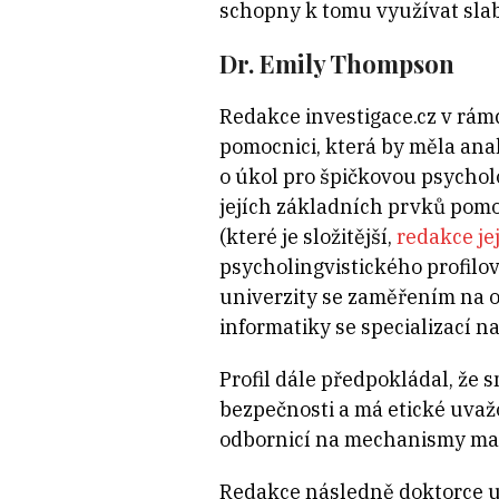
schopny k tomu využívat slab
Dr. Emily Thompson
Redakce investigace.cz v rám
pomocnici, která by měla anal
o úkol pro špičkovou psychol
jejích základních prvků pomo
(které je složitější,
redakce je
psycholingvistického profilo
univerzity se zaměřením na o
informatiky se specializací 
Profil dále předpokládal, že 
bezpečnosti a má etické uvažo
odbornicí na mechanismy mani
Redakce následně doktorce u