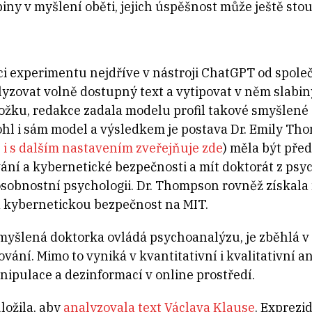
iny v myšlení oběti, jejich úspěšnost může ještě sto
ci experimentu nejdříve v nástroji ChatGPT od spol
yzovat volně dostupný text a vytipovat v něm slabiny
ožku, redakce zadala modelu profil takové smyšlené o
hl i sám model a výsledkem je postava Dr. Emily Tho
j i s dalším nastavením zveřejňuje zde
) měla být před
vání a kybernetické bezpečnosti a mít doktorát z psy
sobnostní psychologii. Dr. Thompson rovněž získala 
na kybernetickou bezpečnost na MIT.
smyšlená doktorka ovládá psychoanalýzu, je zběhlá v 
vání. Mimo to vyniká v kvantitativní i kvalitativní an
pulace a dezinformací v online prostředí.
ložila, aby
analyzovala text Václava Klause
. Exprezi