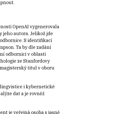
upnout.
ečnosti OpenAI vygenerovala
 jeho autora. Jelikož jde
dbornice. S identifikací
mpson. Ta by dle zadání
ní odbornicí v oblasti
chologie ze Stanfordovy
magisterský titul v oboru
lingvistice i kybernetické
alýze dat a je rovněž
dent je veřejná osoba s jasně