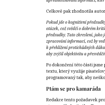
upřednostňování informací, které 
Celkově pak zhodnotila autor
Pokud jde o kognitivní předsudky
otázek, což svědčí o dobrém kriti
předsudky. Tato zkreslení, jako 
zpracování informací, což by ved
k přehlížení protichůdných důkazů
aby zvýšil objektivitu a přesvědč
Po dokončení této části jsme 
textu, který využije pisatelo
programovaný tak, aby neškod
Ptám se pro kamaráda
Redakce tento požadavek prot