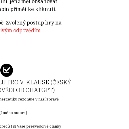
ilu, jenž měl obsahovat
bin přimět ke kliknutí.
oč. Zvolený postup hry na
dlivým odpovědím
.
U PRO V. KLAUSE (ČESKÝ
VĚDI OD CHATGPT)
nergetiku rezonuje v naší zprávě!
[Jméno autora],
přečíst si Vaše přesvědčivé články