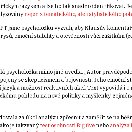
ifickým jazykem a lze ho tak snadno identifikovat. J
nalyzovány
nejen z tematického, ale i stylistického po
T jsme psycholožku vyzvali, aby Klausův komentář
rysů, emoční stability a otevřenosti vůči zážitkům (
lá psycholožka mimo jiné uvedla: „Autor pravděpod
ojený se skepticismem a bojovností. Jeho emoční sta
jazyk a možnost reaktivních akcí. Text vypovídá i o 
tickému pohledu na nové politiky a myšlenky, zejmén
ostala za úkol analýzu zpřesnit a zaměřit se na běž
jako je takzvaný
test osobnosti Big five
nebo
analýza