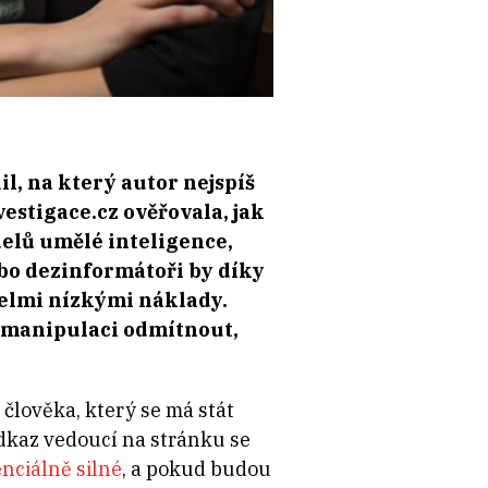
il, na který autor nejspíš
estigace.cz ověřovala, jak
lů umělé inteligence,
ebo dezinformátoři by díky
velmi nízkými náklady.
 manipulaci odmítnout,
 člověka, který se má stát
dkaz vedoucí na stránku se
nciálně silné
, a pokud budou