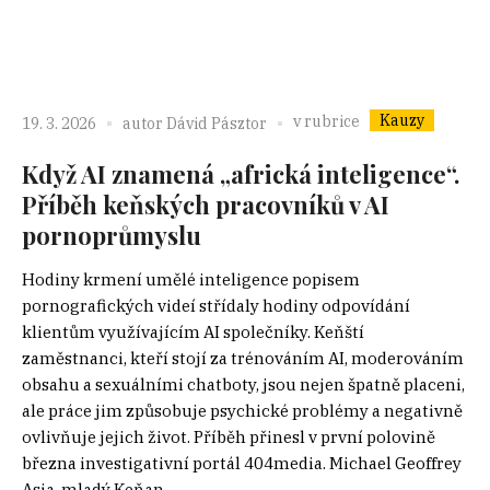
Kauzy
v rubrice
19. 3. 2026
autor
Dávid Pásztor
Když AI znamená „africká inteligence“.
Příběh keňských pracovníků v AI
pornoprůmyslu
Hodiny krmení umělé inteligence popisem
pornografických videí střídaly hodiny odpovídání
klientům využívajícím AI společníky. Keňští
zaměstnanci, kteří stojí za trénováním AI, moderováním
obsahu a sexuálními chatboty, jsou nejen špatně placeni,
ale práce jim způsobuje psychické problémy a negativně
ovlivňuje jejich život. Příběh přinesl v první polovině
března investigativní portál 404media. Michael Geoffrey
Asia, mladý Keňan,...