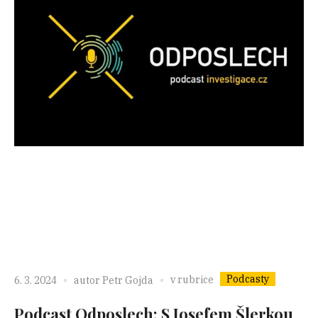
Podcasty
v rubrice
6. 3. 2024
autor
Petr Gojda
Podcast Odposlech: S Josefem Šlerkou