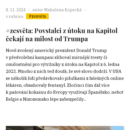
8. 11. 2024
autor
Mahulena Kopecká
#zesvěta
v rubrice
#zesvěta: Povstalci z útoku na Kapitol
čekají na milost od Trumpa
Nově zvolený americký prezident Donald Trump
v předvolební kampani sliboval mírnější tresty či
omilostnění pro výtržníky z útoku na Kapitol z 6. ledna
2021. Mnoho z nich teď doufá, že své slovo dodrží. V USA
se několik lidí předávkovalo pilulkami z falešných online
lékáren, obsahovaly fentanyl. Zločinci čím dál více
k pašování kokainu do Evropy využívají Španělsko, neboť
Belgie a Nizozemsko lépe zabezpečily...