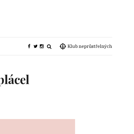
Klub neprůstřelných
plácel