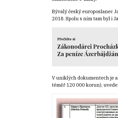
Bývalý český europoslanec Ja
2018. Spolu s ním tam byl i J
Přečtěte si
Zákonodárci Procházko
Za peníze Ázerbájdžá
V uniklých dokumentech je ale
téměř 120 000 korun), uvede