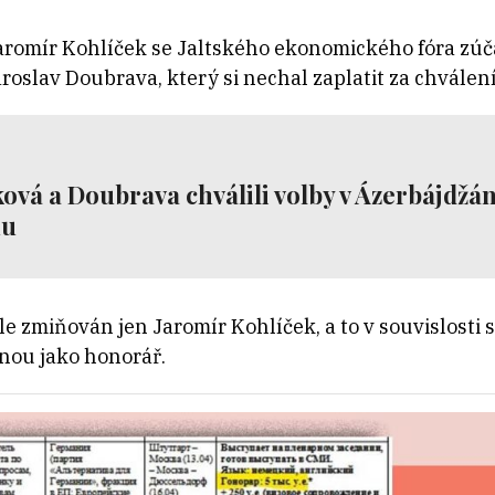
romír Kohlíček se Jaltského ekonomického fóra zúča
aroslav Doubrava, který si nechal zaplatit za chválen
vá a Doubrava chválili volby v Ázerbájdžán
nu
 zmiňován jen Jaromír Kohlíček, a to v souvislosti 
nou jako honorář.