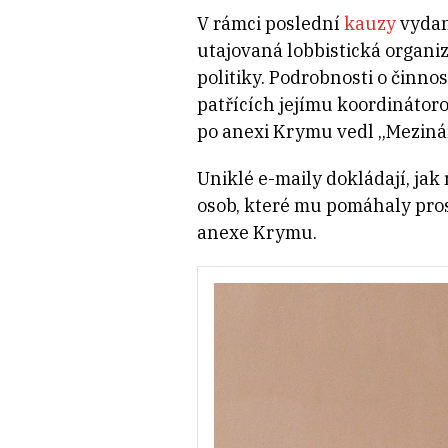
V rámci poslední
kauzy
vydan
utajovaná lobbistická organ
politiky. Podrobnosti o činno
patřících jejímu koordinátor
po anexi Krymu vedl „Meziná
Uniklé e-maily dokládají, jak
osob, které mu pomáhaly pros
anexe Krymu.