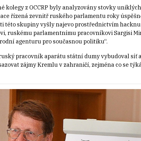
é kolegy z OCCRP byly analyzovány stovky uniklých e
izace řízená zevnitř ruského parlamentu roky úspěš
sti této skupiny vyšly najevo prostřednictvím hackn
ovi, ruskému parlamentnímu pracovníkovi Sargisi Mir
rodní agenturu pro současnou politiku“.
 ruský pracovník aparátu státní dumy vybudoval síť a
azovat zájmy Kremlu v zahraničí, zejména co se týk