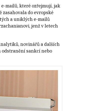
-mailů, které ozřejmují, jak
ně zasahovala do evropské
utých a uniklých e-mailů
zachanianovi, jenž v letech
nalytiků, novinářů a dalších
á odstranění sankcí nebo