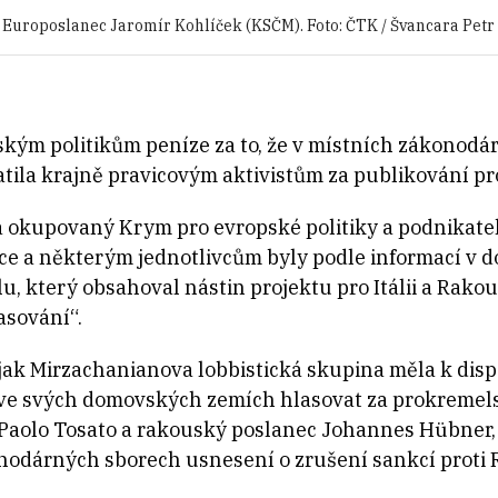
Europoslanec Jaromír Kohlíček (KSČM). Foto: ČTK / Švancara Petr
ským politikům peníze za to, že v místních zákonod
atila krajně pravicovým aktivistům za publikování 
na okupovaný Krym pro evropské politiky a podnikate
ace a některým jednotlivcům byly podle informací v
lu, který obsahoval nástin projektu pro Itálii a Rako
asování“.
jak Mirzachanianova lobbistická skupina měla k dispo
dou ve svých domovských zemích hlasovat za prokreme
r Paolo Tosato a rakouský poslanec Johannes Hübner,
onodárných sborech usnesení o zrušení sankcí proti 