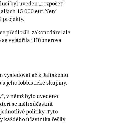
luci byl uveden „rozpočet“
dalších 15 000 eur. Není
 projekty.
 předložili, zákonodárci ale
ě se vyjádřila i Hübnerova
m vysledovat až k Jaltskému
 jeho lobbistické skupiny.
“, v němž bylo uvedeno
teří se měli zúčastnit
ednotlivé politiky. Tyto
y každého účastníka řešily