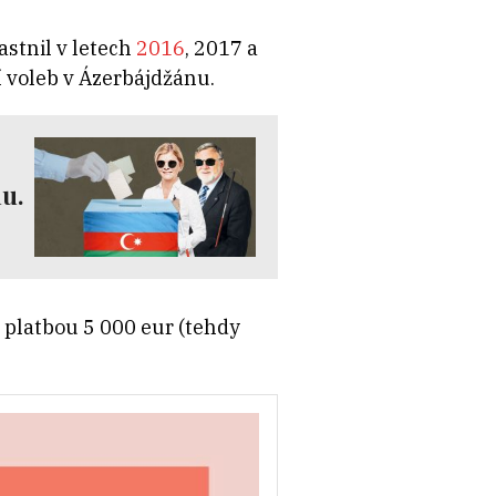
stnil v letech
2016
, 2017 a
í voleb v Ázerbájdžánu.
u.
s platbou 5 000 eur (tehdy