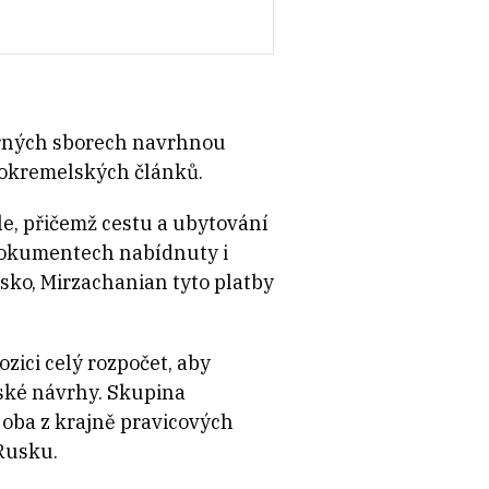
árných sborech navrhnou
prokremelských článků.
le, přičemž cestu a ubytování
 dokumentech nabídnuty i
usko, Mirzachanian tyto platby
zici celý rozpočet, aby
lské návrhy. Skupina
 oba z krajně pravicových
Rusku.