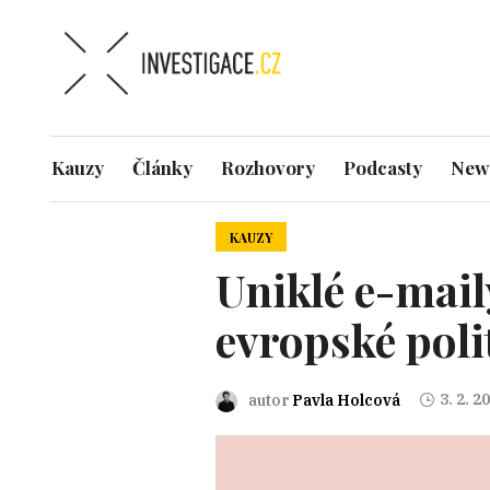
Kauzy
Články
Rozhovory
Podcasty
News
KAUZY
Uniklé e-mail
evropské polit
3. 2. 2
autor
Pavla Holcová