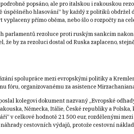
 podrobně popsáno, ale pro italskou i rakouskou rezo
ě úspěšného hlasování“ by každý z politiků obdržel 
ýt vyplaceny přímo oběma, nebo šlo o rozpočty na celé
h parlamentů rezoluce proti ruským sankcím nakonec
el, že by za rezoluci dostal od Ruska zaplaceno, stejn
ázání spolupráce mezi evropskými politiky a Kremle
fóru, organizovanému za asistence Mirzachaniana a
poslal kolegovi dokument nazvaný „Evropské odhady
akouska, Německa, Itálie, České republiky a Polska, k
ráři“ v celkové hodnotě 21 500 eur, rozdělenými mezi j
náhrady cestovních výdajů, protože cestovní náklad