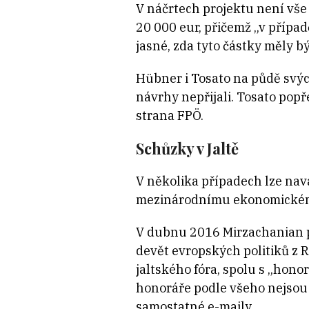
V náčrtech projektu není vše
20 000 eur, přičemž „v případ
jasné, zda tyto částky měly b
Hübner i Tosato na půdě svýc
návrhy nepřijali. Tosato popř
strana FPÖ.
Schůzky v Jaltě
V několika případech lze nav
mezinárodnímu ekonomickému 
V dubnu 2016 Mirzachanian 
devět evropských politiků z R
jaltského fóra, spolu s „hono
honoráře podle všeho nejsou 
samostatné e-maily.