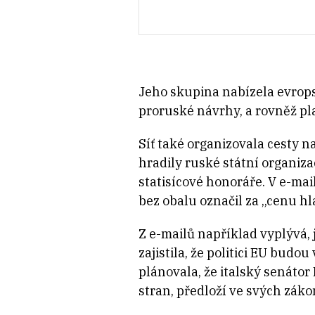
Jeho skupina nabízela evrop
proruské návrhy, a rovněž pl
Síť také organizovala cesty 
hradily ruské státní organiz
statisícové honoráře. V e-mai
bez obalu označil za „cenu hl
Z e-mailů například vyplývá, 
zajistila, že politici EU bu
plánovala, že italský senáto
stran, předloží ve svých zák