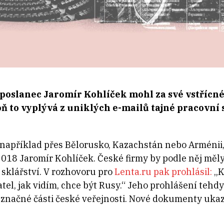
oslanec Jaromír Kohlíček mohl za své vstřícné 
ň to vyplývá z uniklých e-mailů tajné pracovní
t například přes Bělorusko, Kazachstán nebo Arménii,
2018 Jaromír Kohlíček. České firmy by podle něj mě
i sklářství. V rozhovoru pro
Lenta.ru pak prohlásil:
„K
tel, jak vidím, chce být Rusy.“ Jeho prohlášení tehd
 značné části české veřejnosti. Nové dokumenty ukaz