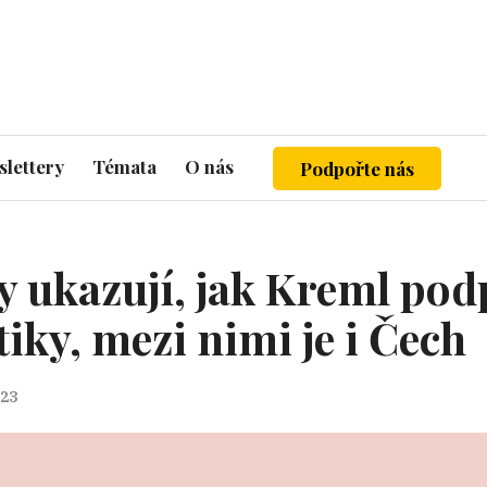
lettery
Témata
O nás
Podpořte nás
y ukazují, jak Kreml pod
iky, mezi nimi je i Čech
023