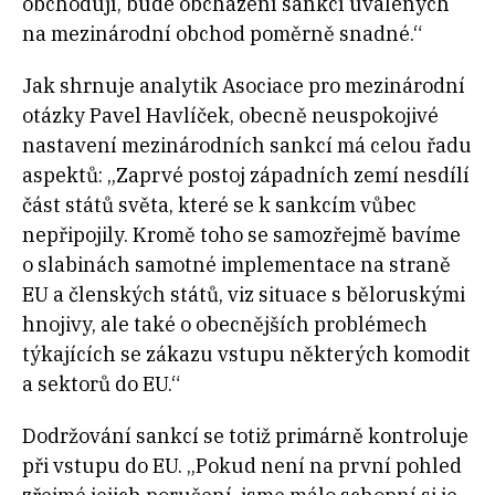
obchodují, bude obcházení sankcí uvalených
na mezinárodní obchod poměrně snadné.“
Jak shrnuje
analytik Asociace pro mezinárodní
otázky
Pavel Havlíček, obecně neuspokojivé
nastavení mezinárodních sankcí má celou řadu
aspektů: „Zaprvé postoj západních zemí nesdílí
část států světa, které se k sankcím vůbec
nepřipojily. Kromě toho se samozřejmě bavíme
o slabinách samotné implementace na straně
EU a členských států, viz situace s běloruskými
hnojivy, ale také o obecnějších problémech
týkajících se zákazu vstupu některých komodit
a sektorů do EU.“
Dodržování sankcí se totiž primárně kontroluje
při vstupu do EU. „Pokud není na první pohled