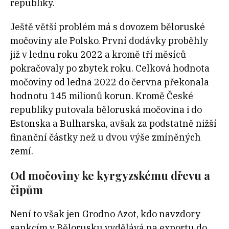
republiky.
Ještě větší problém má s dovozem běloruské
močoviny ale Polsko. První dodávky proběhly
již v lednu roku 2022 a kromě tří měsíců
pokračovaly po zbytek roku. Celková hodnota
močoviny od ledna 2022 do června překonala
hodnotu 145 milionů korun. Kromě České
republiky putovala běloruská močovina i do
Estonska a Bulharska, avšak za podstatně nižší
finanční částky než u dvou výše zmíněných
zemí.
Od močoviny ke kyrgyzskému dřevu a
čipům
Není to však jen Grodno Azot, kdo navzdory
sankcím v Bělorusku vydělává na exportu do