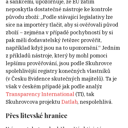
a sankcemi, upozorňuje, že EU zatím
neposkytla dostatečné nástroje ke kontrole
původu zboží: „
Podle stávající legislativy lze
sice na importéry tlačit, aby si ověřovali původ
zboží – zejména v
případě pochybností by si
pak měli dodavatelský řetězec prověřit,
například když jsou na to upozornění.“ Jedním
z
příkladů nástroje, který by mohl pomoci
lepšímu prověřování, jsou podle Skuhrovce
spolehlivější registry konečných vlastníků
(v
Česku Evidence skutečných majitelů). Ta je
však v
českém případě jak podle analýz
Transparency International
(TI), tak
Skuhrovcova projektu
Datlab
, nespolehlivá.
Přes litevské hranice