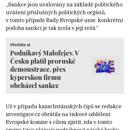
„Sankce jsou uvalovány na základě politického
uvážení příslušných politických orgánů,
v
tomto případě Rady Evropské unie, konkrétní
podoba sankcí je tak zcela v
její režii.“
Přečtěte si
Podnikavý Malofejev. V
Česku platil proruské
demonstrace, přes
kyperskou firmu
obcházel sankce
Už v případu kazachstánských čipů se redakce
investigace.cz obrátila na tiskové oddělení
Evropské komise
s
cílem zjistit, zda v
tomto
směru Unie plánuje podniknout nějaké kroky.