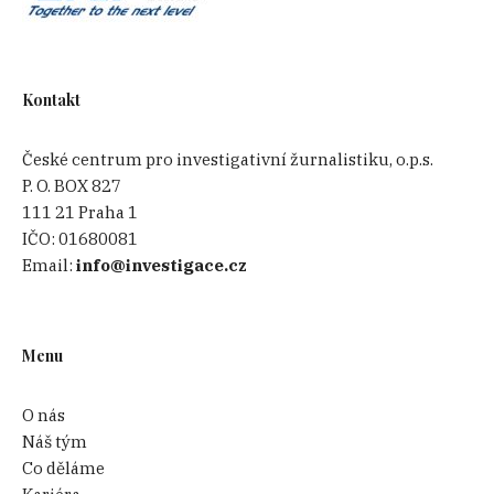
Kontakt
České centrum pro investigativní žurnalistiku, o.p.s.
P. O. BOX 827
111 21 Praha 1
IČO:
01680081
Email:
info@investigace.cz
Menu
O nás
Náš tým
Co děláme