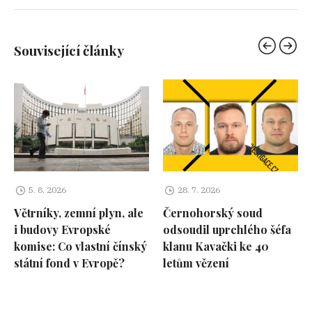
Související články
5. 8. 2026
28. 7. 2026
Větrníky, zemní plyn, ale
Černohorský soud
i budovy Evropské
odsoudil uprchlého šéfa
komise: Co vlastní čínský
klanu Kavački ke 40
státní fond v Evropě?
letům vězení