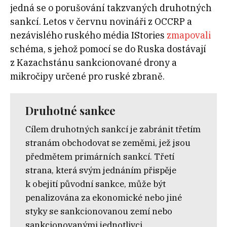
jedná se o porušování takzvaných druhotných
sankcí. Letos v červnu novináři z OCCRP a
nezávislého ruského média IStories
zmapovali
schéma, s
jehož pomocí se do Ruska dostávají
z
Kazachstánu sankcionované drony a
mikročipy určené pro ruské zbraně.
Druhotné sankce
Cílem druhotných sankcí je zabránit třetím
stranám obchodovat se zeměmi, jež jsou
předmětem primárních sankcí. Třetí
strana, která svým jednáním přispěje
k obejití původní sankce, může být
penalizována za ekonomické nebo jiné
styky se sankcionovanou zemí nebo
sankcionovanými jednotlivci.