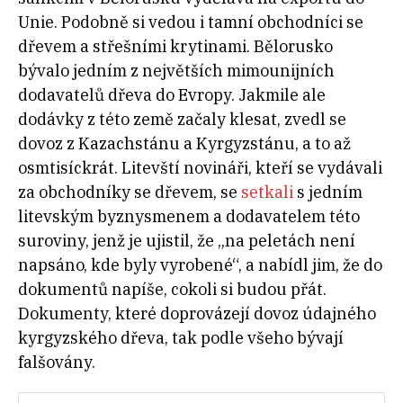
Unie. Podobně si vedou i tamní obchodníci se
dřevem a střešními krytinami. Bělorusko
bývalo jedním z největších mimounijních
dodavatelů dřeva do Evropy. Jakmile ale
dodávky z této země začaly klesat, zvedl se
dovoz z Kazachstánu a Kyrgyzstánu, a to až
osmtisíckrát. Litevští novináři, kteří se vydávali
za obchodníky se dřevem, se
setkali
s jedním
litevským byznysmenem a dodavatelem této
suroviny, jenž je ujistil, že „na peletách není
napsáno, kde byly vyrobené“, a nabídl jim, že do
dokumentů napíše, cokoli si budou přát.
Dokumenty, které doprovázejí dovoz údajného
kyrgyzského dřeva, tak podle všeho bývají
falšovány.