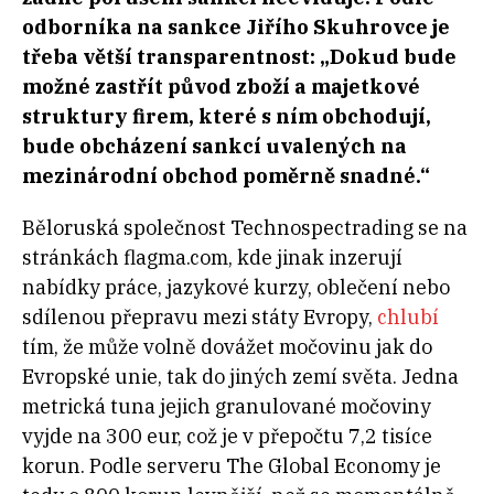
odborníka na sankce Jiřího Skuhrovce je
třeba větší transparentnost: „
Dokud bude
možné zastřít původ zboží a majetkové
struktury firem, které s
ním obchodují,
bude obcházení sankcí uvalených na
mezinárodní obchod poměrně snadné
.“
Běloruská společnost Technospectrading se na
stránkách flagma.com, kde jinak inzerují
nabídky práce, jazykové kurzy, oblečení nebo
sdílenou přepravu mezi státy Evropy,
chlubí
tím, že může volně dovážet močovinu jak do
Evropské unie, tak do jiných zemí světa. Jedna
metrická tuna jejich granulované močoviny
vyjde na 300 eur, což je v přepočtu 7,2 tisíce
korun. Podle serveru The Global Economy je