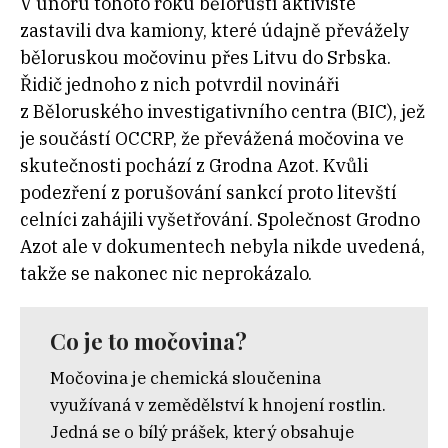
V únoru tohoto roku běloruští aktivisté
zastavili dva kamiony, které údajně převážely
běloruskou močovinu přes Litvu do Srbska.
Řidič jednoho z nich potvrdil novináři
z Běloruského investigativního centra (BIC), jež
je součástí OCCRP, že převážená močovina ve
skutečnosti pochází z Grodna Azot. Kvůli
podezření z porušování sankcí proto litevští
celníci zahájili vyšetřování. Společnost Grodno
Azot ale v dokumentech nebyla nikde uvedená,
takže se nakonec nic neprokázalo.
Co je to močovina?
Močovina je chemická sloučenina
využívaná v zemědělství k hnojení rostlin.
Jedná se o bílý prášek, který obsahuje