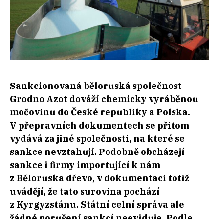
Sankcionovaná běloruská společnost
Grodno Azot dováží chemicky vyráběnou
močovinu do České republiky a Polska.
V přepravních dokumentech se přitom
vydává za jiné společnosti, na které se
sankce nevztahují. Podobně obcházejí
sankce i firmy importující k nám
z Běloruska dřevo, v dokumentaci totiž
uvádějí, že tato surovina pochází
z Kyrgyzstánu. Státní celní správa ale
žádné porušení sankcí neeviduje. Podle