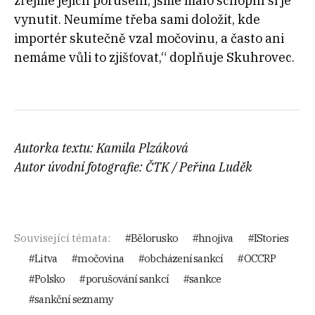
zřejmé jejich porušení, jsme málo schopní si je
vynutit. Neumíme třeba sami doložit, kde
importér skutečně vzal močovinu, a často ani
nemáme vůli to zjišťovat,“ doplňuje Skuhrovec.
Autorka textu: Kamila Plzáková
Autor úvodní fotografie: ČTK / Peřina Luděk
Související témata:
Bělorusko
hnojiva
IStories
Litva
močovina
obcházení sankcí
OCCRP
Polsko
porušování sankcí
sankce
sankční seznamy