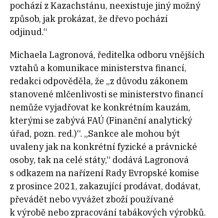
pochází z
Kazachstánu, neexistuje jiný možný
způsob, jak prokázat, že dřevo pochází
odjinud.“
Michaela Lagronová, ředitelka odboru vnějších
vztahů a komunikace ministerstva financí,
redakci odpověděla, že „z důvodu zákonem
stanovené mlčenlivosti se ministerstvo financí
nemůže vyjadřovat ke konkrétním kauzám,
kterými se zabývá FAÚ (Finanční analytický
úřad, pozn. red.)“. „Sankce ale mohou být
uvaleny jak na konkrétní fyzické a právnické
osoby, tak na celé státy,“ dodává Lagronová
s
odkazem na nařízení Rady Evropské komise
z
prosinc
e 2021, zakazující prodávat, dodávat,
převádět nebo vyvážet zboží používané
k
výrobě nebo zpracování tabákových výrobků.