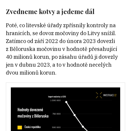
Zvedneme kotvy a jedeme dál
Poté, co litevské úřady zpřísnily kontroly na
hranicích, se dovoz močoviny do Litvy snížil.
Zatímco od září 2022 do února 2023 dovezli
z Běloruska močovinu v hodnotě přesahující
40 milionů korun, po zásahu úřadů ji dovezly
jen v dubnu 2023, a to v hodnotě necelých
dvou milionů korun.