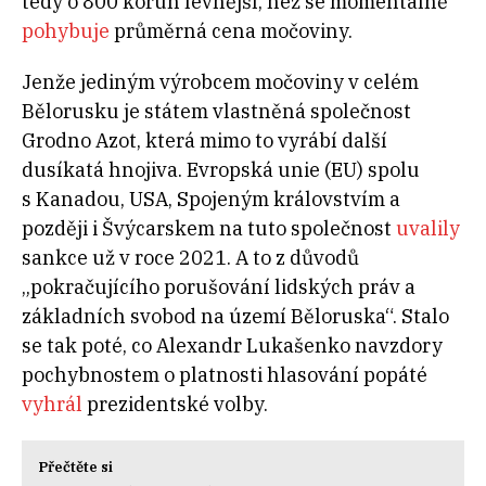
tedy o 800 korun levnější, než se momentálně
pohybuje
průměrná cena močoviny.
Jenže jediným výrobcem močoviny v celém
Bělorusku je státem vlastněná společnost
Grodno Azot, která mimo to vyrábí další
dusíkatá hnojiva. Evropská unie (EU) spolu
s Kanadou, USA, Spojeným královstvím a
později i Švýcarskem na tuto společnost
uvalily
sankce už v roce 2021. A to z důvodů
„pokračujícího porušování lidských práv a
základních svobod na území Běloruska“. Stalo
se tak poté, co Alexandr Lukašenko navzdory
pochybnostem o platnosti hlasování popáté
vyhrál
prezidentské volby.
Přečtěte si