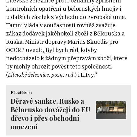
Litevské železnice proto oznámily zpřísnění
kontrolních opatření u běloruských hnojiv i
u dalších zásilek z Východu do Evropské unie.
Tamní vláda v současnosti rovněž zvažuje
zákaz dodávek jakéhokoli zboží z Běloruska a
Ruska. Ministr dopravy Marius Skuodis pro
OCCRP uvedl: „Byl bych rád, kdyby
nedocházelo k žádným přepravám zboží, které
by mohly ohrozit pověst této společnosti
(
Litevské železnice, pozn. red.
) i Litvy.“
Přečtěte si
Děravé sankce. Rusko a
Bělorusko dovážejí do EU
dřevo i přes obchodní
omezení