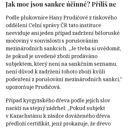
Jak moc jsou sankce účinné? Příliš ne
Podle plukovnice Hany Prudičové z tiskového
oddělení Celní správy ČR tato instituce
neeviduje ani jeden případ zadržení běloruské
močoviny v souvislosti s porušováním
mezinárodních sankcích. „
Je třeba si uvědomit,
že pokud je uvedené zboží prodáváno
subjektem, který není na sankčním seznamu,
není důvod k
zadržení tohoto zboží kvůli
podezření z
porušování mezinárodních sankcí,“
upozorňuje Prudičová.
Případ kyrgyzského dřeva podle jejích slov
naráží na stejný zádrhel: „Pokud subjekt
v
Kazachstánu k
zásilce dováženého dřeva
předloží certifikát, jenž prokazuje, že dřevo