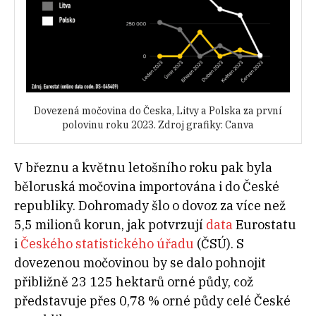
Dovezená močovina do Česka, Litvy a Polska za první
polovinu roku 2023. Zdroj grafiky: Canva
V březnu a květnu letošního roku pak byla
běloruská močovina importována i do České
republiky. Dohromady šlo o dovoz za více než
5,5 milionů korun, jak potvrzují
data
Eurostatu
i
Českého statistického úřadu
(ČSÚ). S
dovezenou močovinou by se dalo pohnojit
přibližně 23 125 hektarů orné půdy, což
představuje přes 0,78 % orné půdy celé České