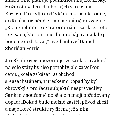
Možnost uvalení druhotných sankcí na
Kazachstán kvůli dodávkám mikroelektroniky
do Ruska nicméně EU momentálně nezvažuje.
„EU neuplatňuje extrateritoriální sankce. Toto
je zásada, kterou jsme dlouho hájili a nadále ji
budeme dodržovat,“ uvedl mluvčí Daniel
Sheridan Ferrie.
Jiří Skuhrovec upozorňuje, že sankce uvalené
na celé státy by sice pomohly, ale za velkou
cenu. „Zcela zakázat EU obchod
s
Kazachstánem, Tureckem? Dopad by byl
obrovský a pro řadu subjektů nespravedlivý.“
Sankce v
současné době ale nemají požadovaný
dopad: „
Dokud bude možné zastřít původ zboží
a majetkové struktury firem, jež s
ním