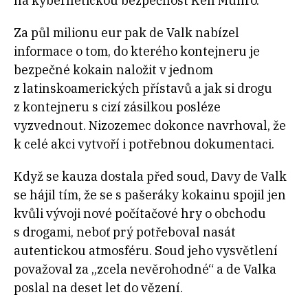
na kybernetickou bezpečnost Ken Munro.
Za půl milionu eur pak de Valk nabízel
informace o tom, do kterého kontejneru je
bezpečné kokain naložit v jednom
z latinskoamerických přístavů a jak si drogu
z kontejneru s cizí zásilkou posléze
vyzvednout. Nizozemec dokonce navrhoval, že
k celé akci vytvoří i potřebnou dokumentaci.
Když se kauza dostala před soud, Davy de Valk
se hájil tím, že se s pašeráky kokainu spojil jen
kvůli vývoji nové počítačové hry o obchodu
s drogami, neboť prý potřeboval nasát
autentickou atmosféru. Soud jeho vysvětlení
považoval za „zcela nevěrohodné“ a de Valka
poslal na deset let do vězení.