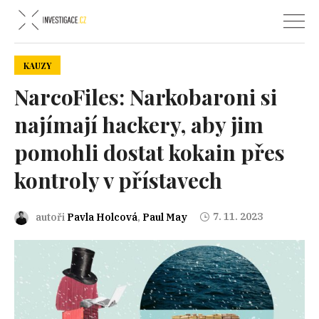
KAUZY
NarcoFiles: Narkobaroni si
najímají hackery, aby jim
pomohli dostat kokain přes
kontroly v přístavech
7. 11. 2023
autoři
Pavla Holcová
,
Paul May