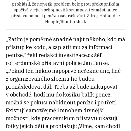
prohlásil, že největší problém boje proti překupníkům
spočívá v jejich schopnosti korumpovat zaměstnance
přístavu pomocí peněz a zastrašování. Zdroj: Hollandse
Hoogte/Shutterstock
„Zatím je poměrně snadné najít někoho, kdo má
přístup ke kódu, a zaplatit mu za informaci
peníze,“ řekl redakci investigace.cz šéf
rotterdamské přístavní policie Jan Janse.
„Pokud ten někdo napoprvé neřekne ano, lidé
z organizovaného zločinu ho budou
pronásledovat dál. Třeba až bude nakupovat
v obchodě, hodí mu do košíku balík peněz,
možná se pokusí nabídnout peníze i po třetí.
Existují samozřejmě i mnohem drsnější
možnosti, kdy pracovníkům přístavu ukazují
fotky jejich dětí a prohlašují: ‚Víme, kam chodí