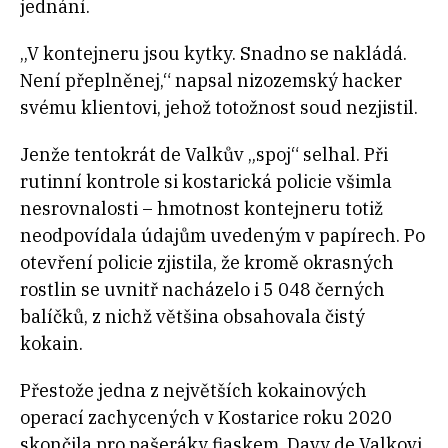
jednání.
„V kontejneru jsou kytky. Snadno se nakládá.
Není přeplněnej,“ napsal nizozemský hacker
svému klientovi, jehož totožnost soud nezjistil.
Jenže tentokrát de Valkův „spoj“ selhal. Při
rutinní kontrole si kostarická policie všimla
nesrovnalosti – hmotnost kontejneru totiž
neodpovídala údajům uvedeným v papírech. Po
otevření policie zjistila, že kromě okrasných
rostlin se uvnitř nacházelo i 5 048 černých
balíčků, z nichž většina obsahovala čistý
kokain.
Přestože jedna z největších kokainových
operací zachycených v Kostarice roku 2020
skončila pro pašeráky fiaskem, Davy de Valkovi