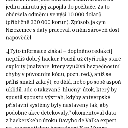
jednu minutu jej zapojila do počítače. Za to
obdržela odměnu ve výši 10 000 dolarů
(přibližně 230 000 korun). Způsob, jakým
Nizozemec s daty pracoval, o něm zároveň dost
napověděl.
„[Tyto informace získal – doplněno redakcí]
nepříliš dobrý hacker. Použil už čtyři roky staré
exploity (malware, který využívá bezpečnostní
chyby v původním kódu, pozn. red.), aniž se
příliš snažil zakrýt, co dělá, nebo po sobě aspoň
uklidil. Jde o takzvaně ‚hlučný‘ útok, který by
spustil spoustu výstrah, kdyby antverpské
přístavní systémy byly nastaveny tak, aby
podobné akce detekovaly,“ okomentoval data
z hackerského útoku Davyho de Valka expert