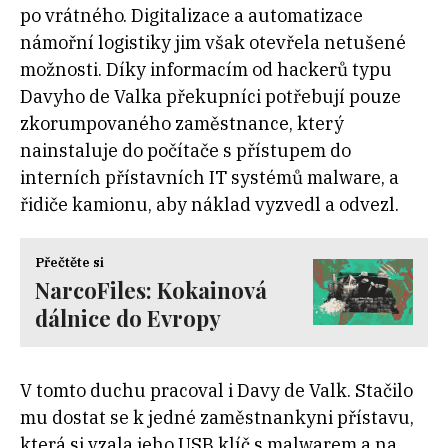
po vrátného. Digitalizace a automatizace
námořní logistiky jim však otevřela netušené
možnosti. Díky informacím od hackerů typu
Davyho de Valka překupníci potřebují pouze
zkorumpovaného zaměstnance, který
nainstaluje do počítače s přístupem do
interních přístavních IT systémů malware, a
řidiče kamionu, aby náklad vyzvedl a odvezl.
Přečtěte si
NarcoFiles: Kokainová
dálnice do Evropy
V tomto duchu pracoval i Davy de Valk. Stačilo
mu dostat se k jedné zaměstnankyni přístavu,
která si vzala jeho USB klíč s malwarem a na