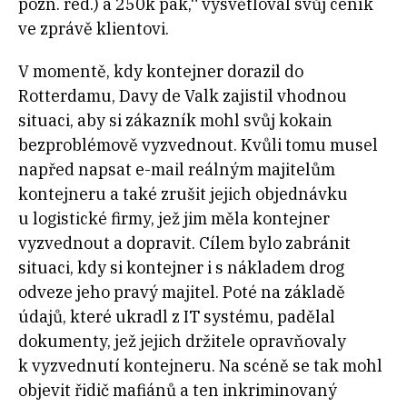
pozn. red.) a 250k pak,“ vysvětloval svůj ceník
ve zprávě klientovi.
V momentě, kdy kontejner dorazil do
Rotterdamu, Davy de Valk zajistil vhodnou
situaci, aby si zákazník mohl svůj kokain
bezproblémově vyzvednout. Kvůli tomu musel
napřed napsat e-mail reálným majitelům
kontejneru a také zrušit jejich objednávku
u logistické firmy, jež jim měla kontejner
vyzvednout a dopravit. Cílem bylo zabránit
situaci, kdy si kontejner i s nákladem drog
odveze jeho pravý majitel. Poté na základě
údajů, které ukradl z IT systému, padělal
dokumenty, jež jejich držitele opravňovaly
k vyzvednutí kontejneru. Na scéně se tak mohl
objevit řidič mafiánů a ten inkriminovaný