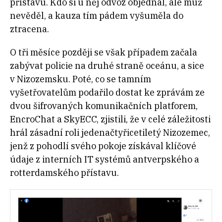
přístavu. Kdo si u něj odvoz objednal, ale muž
nevěděl, a kauza tím pádem vyšuměla do
ztracena.
O tři měsíce později se však případem začala
zabývat policie na druhé straně oceánu, a sice
v Nizozemsku. Poté, co se tamním
vyšetřovatelům podařilo dostat ke zprávám ze
dvou šifrovaných komunikačních platforem,
EncroChat a SkyECC, zjistili, že v celé záležitosti
hrál zásadní roli jedenačtyřicetiletý Nizozemec,
jenž z pohodlí svého pokoje získával klíčové
údaje z interních IT systémů antverpského a
rotterdamského přístavu.