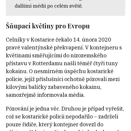
dalšími médii po celém světě.
Šňupací květiny pro Evropu
Celníky v Kostarice čekalo 14. února 2020
pravé valentýnské překvapení. V kontejneru s
květinami směřujícími do nizozemského
přístavu v Rotterdamu našli téměř čtyři tuny
kokainu. O nesmírném úspěchu kostarické
policie, jejíž příslušníci ochotně pózovali mezi
kilovými balíčky zabaveného kokainu,
samozřejmě informovala média.
Pózování je jedna věc. Druhou je případ vyřešit,
což se kostarické policii nepodařilo – zadrželi
pouze řidiče, který kontejner dovezl do