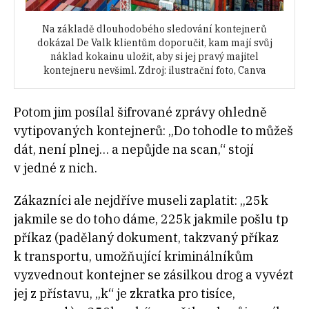
Na základě dlouhodobého sledování kontejnerů
dokázal De Valk klientům doporučit, kam mají svůj
náklad kokainu uložit, aby si jej pravý majitel
kontejneru nevšiml. Zdroj: ilustrační foto, Canva
Potom jim posílal šifrované zprávy ohledně
vytipovaných kontejnerů: „Do tohodle to můžeš
dát, není plnej… a nepůjde na scan,“ stojí
v jedné z nich.
Zákazníci ale nejdříve museli zaplatit: „25k
jakmile se do toho dáme, 225k jakmile pošlu tp
příkaz (padělaný dokument, takzvaný příkaz
k transportu, umožňující kriminálníkům
vyzvednout kontejner se zásilkou drog a vyvézt
jej z přístavu, „k“ je zkratka pro tisíce,