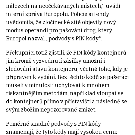
nálezech na neočekávaných místech,“ uvádí
interní zpráva Europolu. Policie si tehdy
uvědomila, že zločinecké sítě objevily nový
modus operandi pro pašování drog, který
Europol nazval „podvody s PIN kódy“.
Překupníci totiž zjistili, že PIN kódy kontejnerů
jim kromě vyzvednutí zásilky umožní i
sledování stavu kontejneru, včetně toho, kdy je
připraven k vydání. Bez těchto kódů se pašeráci
museli v minulosti uchylovat k mnohem
riskantnějším metodám, například vloupat se
do kontejnerů přímo v přístavišti a následně se
svým zbožím nepozorovaně zmizet.
Poměrně snadné podvody s PIN kódy
znamenají, že tyto kódy mají vysokou cenu: