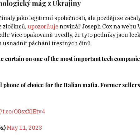
nologický mág z Ukrajiny
naly jako legitimní společnosti, ale později se začal
 zločinců,
upozorňuje
novinář Joseph Cox na webu Vi
odle Vice opakovaně uvedly, že tyto podniky jsou lec
 usnadnit páchání trestných činů.
he curtain on one of the most important tech companie
 phone of choice for the Italian mafia. Former sellers,
//t.co/O8sxXlEtv4
ox)
May 11, 2023