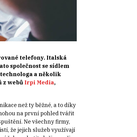
rované telefony. Italská
ato společnost se sídlem
 technologa a několik
ů z webů
Irpi Media
,
ikace než ty běžné, a to díky
mohou na první pohled tvářit
spuštění. Ne všechny firmy,
tí, že jejich služeb využívají