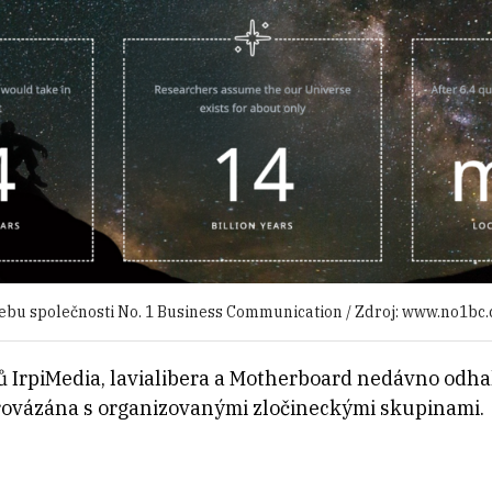
ebu společnosti No. 1 Business Communication / Zdroj: www.no1bc
ů IrpiMedia, lavialibera a Motherboard nedávno odha
je provázána s organizovanými zločineckými skupinami.