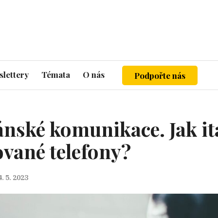
lettery
Témata
O nás
Podpořte nás
nské komunikace. Jak ita
rované telefony?
4. 5. 2023