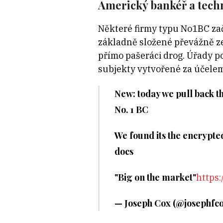
Americký bankéř a tech
Některé firmy typu No1BC začí
základně složené převážně ze
přímo pašeráci drog. Úřady p
subjekty vytvořené za účelem
New: today we pull back t
No. 1 BC
We found its the encrypted
docs
"Big on the market"
https:
— Joseph Cox (@josephfc