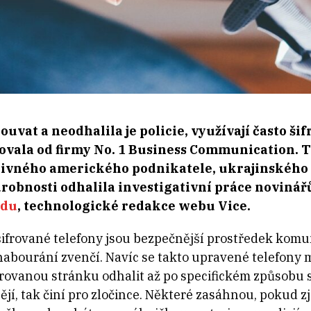
uvat a neodhalila je policie, využívají často šif
ovala od firmy No. 1 Business Communication. T
 vlivného amerického podnikatele, ukrajinského
robnosti odhalila investigativní práce novinář
rdu
, technologické redakce webu Vice.
ifrované telefony jsou bezpečnější prostředek komun
abourání zvenčí. Navíc se takto upravené telefony 
ifrovanou stránku odhalit až po specifickém způsobu 
í, tak činí pro zločince. Některé zasáhnou, pokud zjis