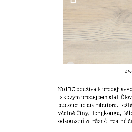
Z w
No1BC používá k prodeji svých
takovým prodejcem stát. Člov
budoucího distributora. Ješt
včetně Číny, Hongkongu, Bělor
odsouzení za různé trestné či