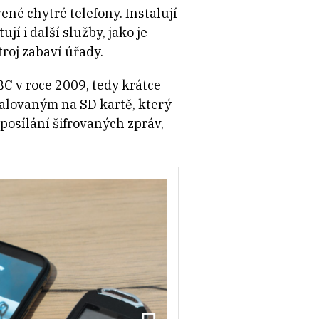
né chytré telefony. Instalují
í i další služby, jako je
troj zabaví úřady.
C v roce 2009, tedy krátce
stalovaným na SD kartě, který
posílání šifrovaných zpráv,