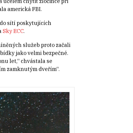
 účelem chytit zločince při
ala americká FBI.
o sítí poskytujících
a
Sky ECC
.
zmíněných služeb proto začali
abídky jako velmi bezpečné.
nu let,“ chvástala se
lším zamknutým dveřím“.