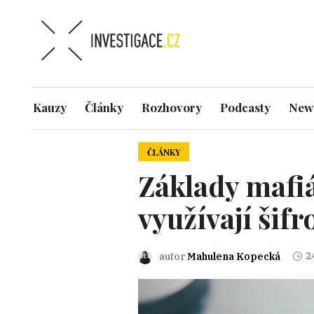
Kauzy
Články
Rozhovory
Podcasty
News
ČLÁNKY
Základy mafiá
využívají šif
2
autor
Mahulena Kopecká