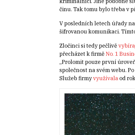
kriminálníci. Jiné podobné sl
činu. Tak tomu bylo třeba v p
V posledních letech úřady na
šifrovanou komunikaci. Tímt
Zločinci si tedy pečlivě
vybíra
přecházet k firmě
No. 1 Busi
„Prolomit pouze první úroveň 
společnost na svém webu. Po
Služeb firmy
využívala
od rok