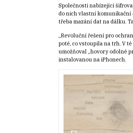
Společnosti nabízející šifrov
do nich vlastní komunikační a
třeba mazání dat na dálku. Ta
„Revoluční řešení pro ochran
poté, co vstoupila na trh. V 
umožňoval „hovory odolné pro
instalovanou na iPhonech.