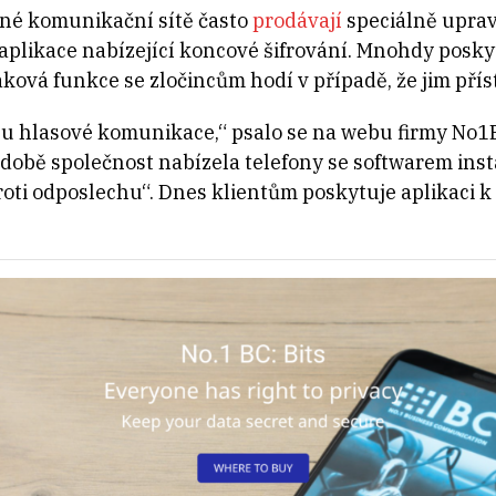
ané komunikační sítě často
prodávají
speciálně uprave
plikace nabízející koncové šifrování. Mnohdy poskytuj
ková funkce se zločincům hodí v případě, že jim přís
u hlasové komunikace,“ psalo se na webu firmy No1B
té době společnost nabízela telefony se softwarem in
ti odposlechu“. Dnes klientům poskytuje aplikaci k 