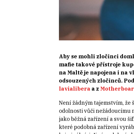
Aby se mohli zločinci domlo
mafie takové přístroje kup
na Maltě je napojena i na
odsouzených zločinců. Pod
lavialibera
a z
Motherboa
Není žádným tajemstvím, že š
odolnosti vůči nežádoucímu n
jako běžná zařízení a svou š
které podobná zařízení vyráběj