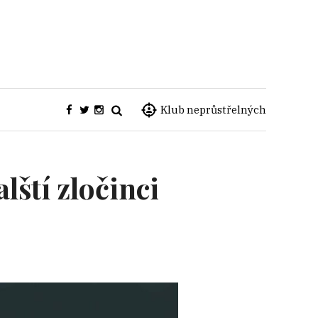
Klub neprůstřelných
lští zločinci