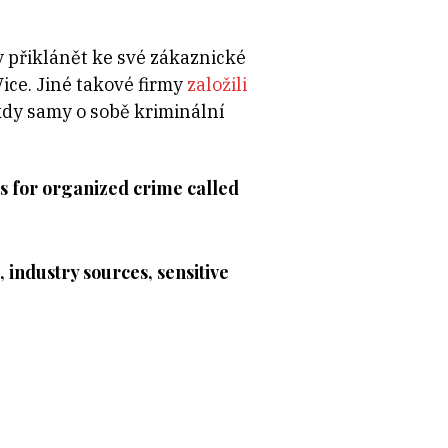
y přiklánět ke své zákaznické
ce. Jiné takové firmy
založili
kdy samy o sobě kriminální
s for organized crime called
 industry sources, sensitive