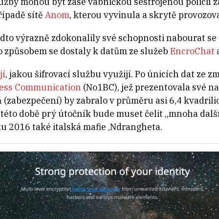
užby mohou být zase vábničkou sestrojenou policií za
řípadě sítě
Anom
, kterou vyvinula a skrytě provozov
dto výrazně zdokonalily své schopnosti nabourat se d
o způsobem se dostaly k datům ze služeb
EncroChat
jí
, jakou šifrovací službu využijí. Po únicích dat ze 
ness Communication
(No1BC), jež prezentovala své n
(zabezpečení) by zabralo v průměru asi 6,4 kvadrilio
 této době prý útočník bude muset čelit „mnoha da
u 2016 také italská mafie ‚Ndrangheta.