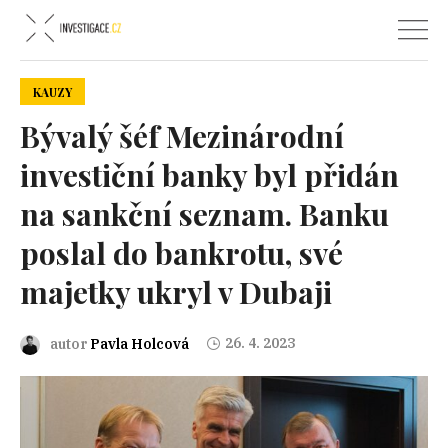
KAUZY
Bývalý šéf Mezinárodní
investiční banky byl přidán
na sankční seznam. Banku
poslal do bankrotu, své
majetky ukryl v Dubaji
26. 4. 2023
autor
Pavla Holcová