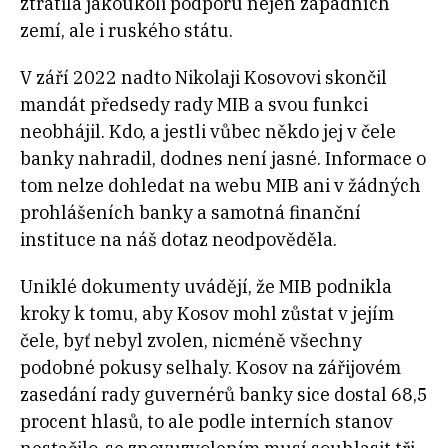
ztratila jakoukoli podporu nejen západních
zemí, ale i ruského státu.
V září 2022 nadto Nikolaji Kosovovi skončil
mandát předsedy rady MIB a svou funkci
neobhájil. Kdo, a jestli vůbec někdo jej v čele
banky nahradil, dodnes není jasné. Informace o
tom nelze dohledat na webu MIB ani v žádných
prohlášeních banky a samotná finanční
instituce na náš dotaz neodpověděla.
Uniklé dokumenty uvádějí, že MIB podnikla
kroky k tomu, aby Kosov mohl zůstat v jejím
čele, byť nebyl zvolen, nicméně všechny
podobné pokusy selhaly. Kosov na zářijovém
zasedání rady guvernérů banky sice dostal 68,5
procent hlasů, to ale podle interních stanov