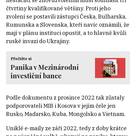
nestačilo, se znovuzvolením musí souhlasit tři
čtvrtiny kvalifikované většiny. Proti jeho
zvolení se postavili zástupci Česka, Bulharska,
Rumunska a Slovenska, kteří navíc oznámili, že
mají v plánu instituci opustit, a to hlavně kvůli
ruské invazi do Ukrajiny.
Přečtěte si
Panika v Mezinárodní
investiční bance
Podle dokumentu z prosince 2022 tak zůstaly
podporovateli MIB i Kosova v jejím čele jen
Rusko, Maďarsko, Kuba, Mongolsko a Vietnam.
Uniklé e-maily ze září 2022, tedy z doby krátce