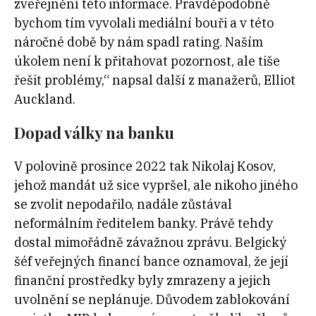
zveřejnění této informace. Pravděpodobně
bychom tím vyvolali mediální bouři a v této
náročné době by nám spadl rating. Naším
úkolem není k přitahovat pozornost, ale tiše
řešit problémy,“ napsal další z manažerů, Elliot
Auckland.
Dopad války na banku
V polovině prosince 2022 tak Nikolaj Kosov,
jehož mandát už sice vypršel, ale nikoho jiného
se zvolit nepodařilo, nadále zůstával
neformálním ředitelem banky. Právě tehdy
dostal mimořádně závažnou zprávu. Belgický
šéf veřejných financí bance oznamoval, že její
finanční prostředky byly zmrazeny a jejich
uvolnění se neplánuje. Důvodem zablokování