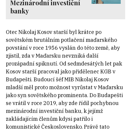
Mezinárodní investiční
banky
Otec Nikolaj Kosov starší byl krátce po
sovětském brutálním potlačení maďarského
povstání v roce 1956 vyslán do této země, aby
zjistil, zda v Maďarsku nevzniká další
prozápadní spiknutí. Od sedmdesátých let pak
Kosov starší pracoval jako přidělenec KGB v
Budapešti. Budoucí šéf MIB Nikolaj Kosov
mladší měl proto možnost vyrůstat v Maďarsku
jako syn sovětského prominenta. Do Budapešti
se vrátil v roce 2019, aby zde řídil pochybnou
mezinárodní investiční banku, k jejímž
zakládajícím členům kdysi patřilo i
komunistické Československo. Právě tato