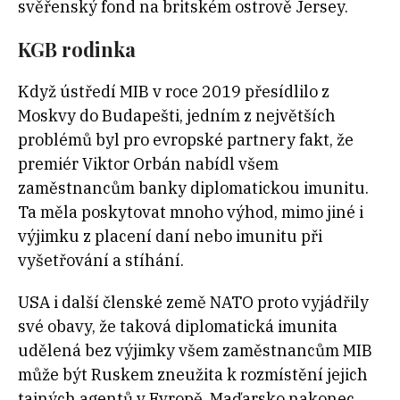
svěřenský fond na britském ostrově Jersey.
KGB rodinka
Když ústředí MIB v roce 2019 přesídlilo z
Moskvy do Budapešti, jedním z největších
problémů byl pro evropské partnery fakt, že
premiér Viktor Orbán nabídl všem
zaměstnancům banky diplomatickou imunitu.
Ta měla poskytovat mnoho výhod, mimo jiné i
výjimku z placení daní nebo imunitu při
vyšetřování a stíhání.
USA i další členské země NATO proto vyjádřily
své obavy, že taková diplomatická imunita
udělená bez výjimky všem zaměstnancům MIB
může být Ruskem zneužita k rozmístění jejich
tajných agentů v Evropě. Maďarsko nakonec