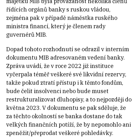
majetku MIB byla provázanost několika členů
řídících orgánů banky s ruskou vládou,
zejména pak v případě náměstka ruského
ministra financí, který je členem rady
guvernérů MIB.
Dopad tohoto rozhodnutí se odrazil v interním
dokumentu MIB adresovaném vedení banky.
Zpráva uvádí, že v roce 2022 již instituce
vyčerpala téměř veškeré své likvidní rezervy,
takže pokud ztratí přístup i k těmto fondům,
bude čelit insolvenci nebo bude muset
restrukturalizovat dluhopisy, a to nejpozději do
května 2023. V dokumentu se pak sděluje, že
za těchto okolností se banka dostane do tak
velkých finančních potíží, že by nepomohlo ani
zpeněžit/přeprodat veškeré pohledávky.