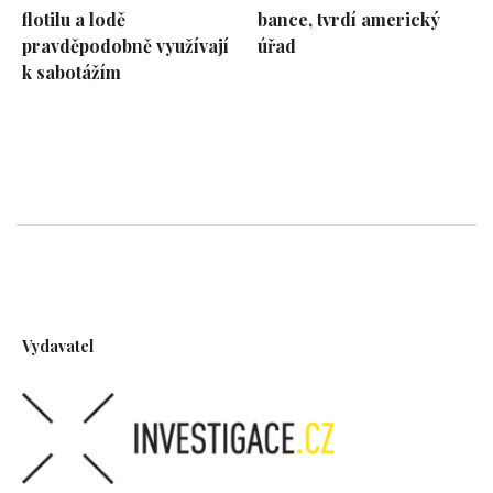
flotilu a lodě
bance, tvrdí americký
pravděpodobně využívají
úřad
k sabotážím
Vydavatel