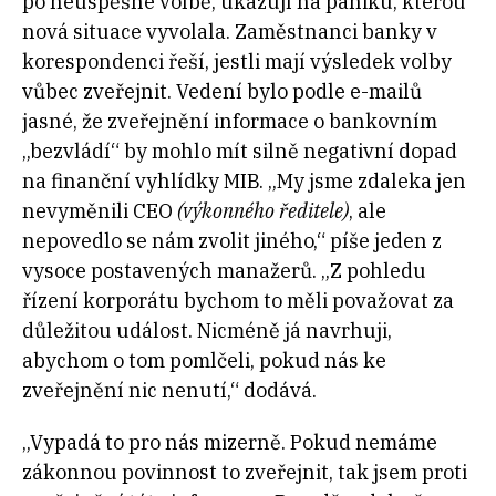
po neúspěšné volbě, ukazují na paniku, kterou
nová situace vyvolala. Zaměstnanci banky v
korespondenci řeší, jestli mají výsledek volby
vůbec zveřejnit. Vedení bylo podle e-mailů
jasné, že zveřejnění informace o bankovním
„bezvládí“ by mohlo mít silně negativní dopad
na finanční vyhlídky MIB. „My jsme zdaleka jen
nevyměnili CEO
(výkonného ředitele)
, ale
nepovedlo se nám zvolit jiného,“ píše jeden z
vysoce postavených manažerů. „Z pohledu
řízení korporátu bychom to měli považovat za
důležitou událost. Nicméně já navrhuji,
abychom o tom pomlčeli, pokud nás ke
zveřejnění nic nenutí,“ dodává.
„Vypadá to pro nás mizerně. Pokud nemáme
zákonnou povinnost to zveřejnit, tak jsem proti