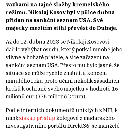
vazbami na tajné služby kremelského
režimu. Nikolaj Kosov byl v půlce dubna
přidán na sankční seznam USA. Své
majetky mezitím stihl převést do Dubaje.
Až do 12. dubna 2023 se Nikolaji Kosovovi
dařilo vyhýbat osudu, který potkal mnohé jeho
vlivné a bohaté přátele, a sice zařazení na
sankční seznam USA. Přesto mu bylo jasné, že
situace se může rychle změnit, a koncem
minulého roku proto učinil několik zásadních
kroků k ochraně svého majetku v hodnotě 16
milionů eur (375 milionů korun).
Podle interních dokumentů uniklých z MIB, k
nimž
získali přístup
kolegové z maďarského
investigativního portálu Direkt36, se manželé