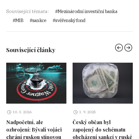
Související témata:
Mezinárodní investiční banka
MIB
sankce
svěřenský fond
Související články
10. 3. 2026
1. 9. 2025
Nadpočetní, ale
Český občan byl
ozbrojení: Bývalí vojáci
zapojený do schématu
chrání ruskou stínovou
obcházení sankcí v ruské