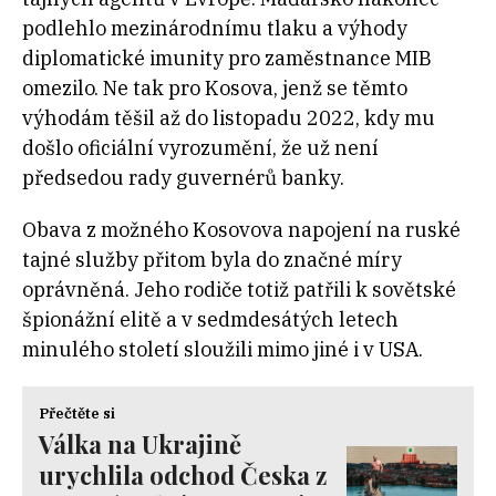
podlehlo mezinárodnímu tlaku a výhody
diplomatické imunity pro zaměstnance MIB
omezilo. Ne tak pro Kosova, jenž se těmto
výhodám těšil až do listopadu 2022, kdy mu
došlo oficiální vyrozumění, že už není
předsedou rady guvernérů banky.
Obava z možného Kosovova napojení na ruské
tajné služby přitom byla do značné míry
oprávněná. Jeho rodiče totiž patřili k sovětské
špionážní elitě a v sedmdesátých letech
minulého století sloužili mimo jiné i v USA.
Přečtěte si
Válka na Ukrajině
urychlila odchod Česka z