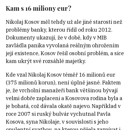
Kam s 16 miliony eur?
Nikolaj Kosov měl tehdy už ale jiné starosti než
problémy banky, kterou řídil od roku 2012.
Dokumenty ukazují, že v době, kdy v MIB
zavládla panika vyvolaná reálným ohrožením
její existence, Kosov řešil osobní problém, a sice
kam ukrýt své rozsáhlé majetky.
Kde vzal Nikolaj Kosov téměř 16 milionů eur
(375 milionů korun), není úplně jasné. Faktem
je, že vrcholní manažeři bank většinou bývají
velmi dobře zaplaceni a Kosovova rodina byla a
je bohatá, což dávala okatě najevo. Například v
roce 2007 si ruský bulvár vychutnal Pavla
Kosova, syna Nikolaje, v souvislosti s jeho
opulentní svatbou, na kterou přijela zazpívat i