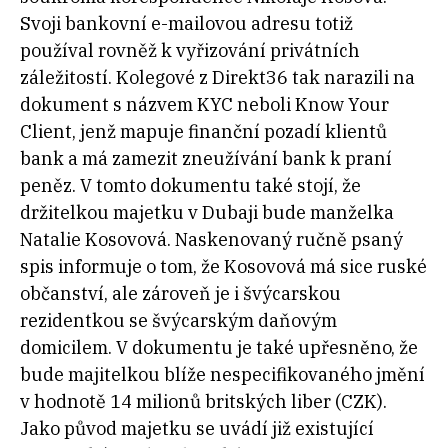
Svoji bankovní e-mailovou adresu totiž
používal rovněž k vyřizování privátních
záležitostí. Kolegové z Direkt36 tak narazili na
dokument s názvem KYC neboli Know Your
Client, jenž mapuje finanční pozadí klientů
bank a má zamezit zneužívání bank k praní
peněz. V tomto dokumentu také stojí, že
držitelkou majetku v Dubaji bude manželka
Natalie Kosovová. Naskenovaný ručně psaný
spis informuje o tom, že Kosovová má sice ruské
občanství, ale zároveň je i švýcarskou
rezidentkou se švýcarským daňovým
domicilem. V dokumentu je také upřesněno, že
bude majitelkou blíže nespecifikovaného jmění
v hodnotě 14 milionů britských liber (CZK).
Jako původ majetku se uvádí již existující