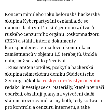
Koncem minulého roku běloruská hackerská
skupina Kyberpartyzáni oznámila, že se
nabourala do vnitřní sítě jednoho z útvarů
ruského cenzurního orgánu Roskomnadzoru
(RKN) a stáhla interní dokumenty,
korespondenci a e-mailovou komunikaci
zaměstnanců v objemu 1,5 terabajtů. Uniklá
data, jimž se začalo přezdívat
#RussianCensorFiles, poskytla hackerská
skupina německému deníku Süddeutsche
Zeitung, několika
ruským nezávislým médiím
a
redakci investigace.cz. Materiály, které novináři
obdrželi, obsahují plány na vytvoření další
státem provozované farmy botů, tedy softwaru
pro kontrolu a cenzuru internetu, a také