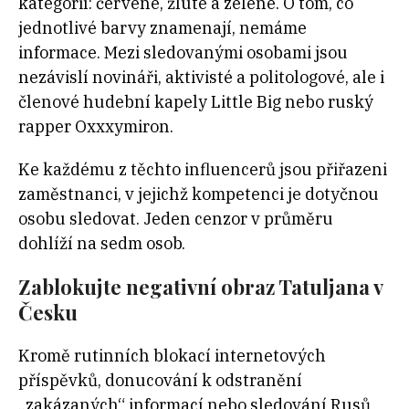
kategorií: červené, žluté a zelené. O tom, co
jednotlivé barvy znamenají, nemáme
informace. Mezi sledovanými osobami jsou
nezávislí novináři, aktivisté a politologové, ale i
členové hudební kapely Little Big nebo ruský
rapper Оxxxymiron.
Ke každému z těchto influencerů jsou přiřazeni
zaměstnanci, v jejichž kompetenci je dotyčnou
osobu sledovat. Jeden cenzor v průměru
dohlíží na sedm osob.
Zablokujte negativní obraz Tatuljana v
Česku
Kromě rutinních blokací internetových
příspěvků, donucování k odstranění
„zakázaných“ informací nebo sledování Rusů