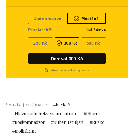
Související témata:
hackeři
Hlavní radiofrekvenční centrum
IStories
Roskomnadzor
Ruben Tatuljan
Rusko
trollí farma