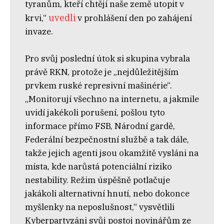
tyranům, kteří chtějí naše země utopit v
uvedli
krvi,“
v prohlášení den po zahájení
invaze.
Pro svůj poslední útok si skupina vybrala
právě RKN, protože je „nejdůležitějším
prvkem ruské represivní mašinérie“.
„Monitorují všechno na internetu, a jakmile
uvidí jakékoli porušení, pošlou tyto
informace přímo FSB, Národní gardě,
Federální bezpečnostní službě a tak dále,
takže jejich agenti jsou okamžitě vysláni na
místa, kde narůstá potenciální riziko
nestability. Režim úspěšně potlačuje
jakákoli alternativní hnutí, nebo dokonce
myšlenky na neposlušnost,“ vysvětlili
Kyberpartyzáni svůj postoj novinářům ze