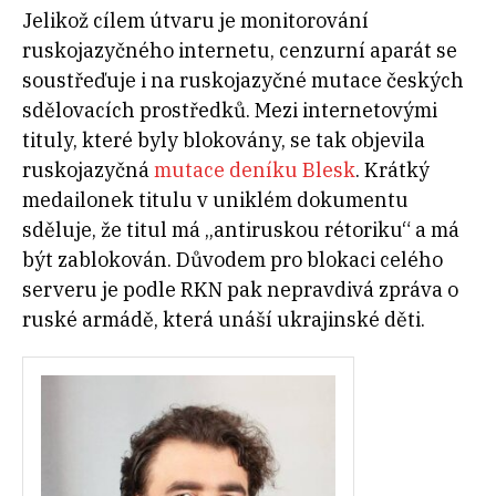
Jelikož cílem útvaru je monitorování
ruskojazyčného internetu, cenzurní aparát se
soustřeďuje i na ruskojazyčné mutace českých
sdělovacích prostředků. Mezi internetovými
tituly, které byly blokovány, se tak objevila
ruskojazyčná
mutace deníku Blesk
. Krátký
medailonek titulu v uniklém dokumentu
sděluje, že titul má „antiruskou rétoriku“ a má
být zablokován. Důvodem pro blokaci celého
serveru je podle RKN pak nepravdivá zpráva o
ruské armádě, která unáší ukrajinské děti.