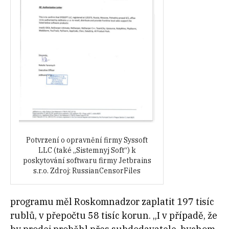
Potvrzení o opravnění firmy Syssoft
LLC (také „Sistemnyj Soft“) k
poskytování softwaru firmy Jetbrains
s.r.o. Zdroj: RussianCensorFiles
programu měl Roskomnadzor zaplatit 197 tisíc
rublů, v přepočtu 58 tisíc korun. „I v případě, že