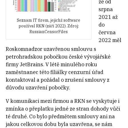
že od
srpna
2021 až
Seznam IT firem, jejichž software
do
používal RKN (září 2022). Zdroj:
června
RussianCensorFiles
2022 měl
Roskomnadzor uzavřenou smlouvu s
petrohradskou pobočkou české vývojářské
firmy JetBrains. V létě minulého roku
zaměstnanec této filiálky cenzurní úřad
kontaktoval a požádal o zrušení smlouvy z
důvodu uzavření pobočky.
V komunikaci mezi firmou a RKN se vyskytuje i
zmínka o přeplatku jedné ze stran dohody vůči
té druhé. Co bylo předmětem smlouvy ani na
jakou celkovou dobu byla uzavřena, se nám