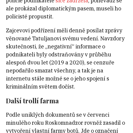
policie podnikatele
sice zadržela
, poněvadž se
ale prokázal diplomatickým pasem, museli ho
policisté propustit.
Zajcevovi podřízení měli denně posílat zprávy
věnované Tatuljanovi svému vedení. Navzdory
skutečnosti, že „negativní“ informace o
podnikateli byly odstraňovány v průběhu
alespoň dvou let (2019 a 2020), se cenzuře
nepodařilo smazat všechny, a tak je na
internetu stále možné se o jeho spojení s
kriminálním světem dočíst.
Další trollí farma
Podle uniklých dokumentů se v červenci
minulého roku Roskomnadzor rovněž zasadil o
vytvoření vlastní farmy botů. Jde o označení