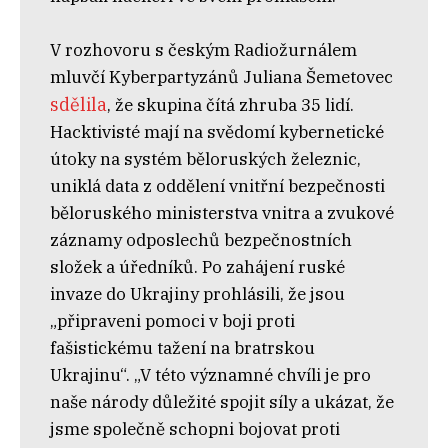
V rozhovoru s českým Radiožurnálem
mluvčí Kyberpartyzánů Juliana Šemetovec
sdělila
, že skupina čítá zhruba 35 lidí.
Hacktivisté mají na svědomí kybernetické
útoky na systém běloruských železnic,
uniklá data z oddělení vnitřní bezpečnosti
běloruského ministerstva vnitra a zvukové
záznamy odposlechů bezpečnostních
složek a úředníků. Po zahájení ruské
invaze do Ukrajiny prohlásili, že jsou
„připraveni pomoci v boji proti
fašistickému tažení na bratrskou
Ukrajinu“. „V této významné chvíli je pro
naše národy důležité spojit síly a ukázat, že
jsme společně schopni bojovat proti