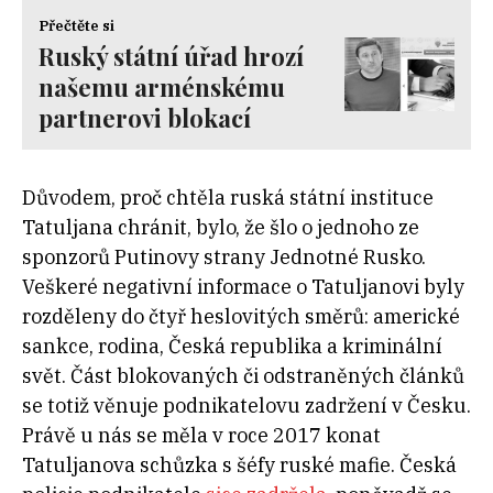
Přečtěte si
Ruský státní úřad hrozí
našemu arménskému
partnerovi blokací
Důvodem, proč chtěla ruská státní instituce
Tatuljana chránit, bylo, že šlo o jednoho ze
sponzorů Putinovy strany Jednotné Rusko.
Veškeré negativní informace o Tatuljanovi byly
rozděleny do čtyř heslovitých směrů: americké
sankce, rodina, Česká republika a kriminální
svět. Část blokovaných či odstraněných článků
se totiž věnuje podnikatelovu zadržení v Česku.
Právě u nás se měla v roce 2017 konat
Tatuljanova schůzka s šéfy ruské mafie. Česká