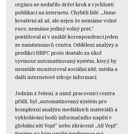
orgánu se nedařilo držet krok s rychlostí
publikací na internetu. Chyběli lidé. „Jsme
kreativní až až, ale nejen že nemáme volné
ruce, nemáme jediný volný prst,“
postěžoval si v uniklé korespondenci jeden
ze zaměstnanců centra. Oddělení analýzy a
predikcí HRFC proto dostalo za úkol
vyvinout automatizovaný systém, který by
neustále monitoroval sociální sítě, média a
další internetové zdroje informací.
Jedním z řešení, s nímž pracovníci centra
přišli, byl „automatizovaný systém pro
komplexní analýzu mediálních materiálů a
vyhledávání bodů informačního napětí v
globální síti Vepř“ nebo zkráceně „AS Vepř“.
Systém na bázi umělé inteligence má