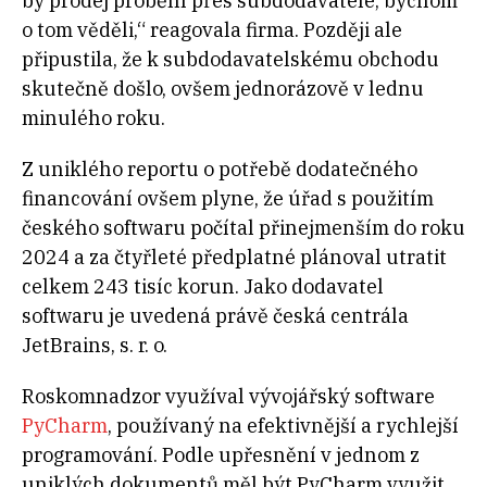
by prodej proběhl přes subdodavatele, bychom
o tom věděli,“ reagovala firma. Později ale
připustila, že k subdodavatelskému obchodu
skutečně došlo, ovšem jednorázově v lednu
minulého roku.
Z uniklého reportu o potřebě dodatečného
financování ovšem plyne, že úřad s použitím
českého softwaru počítal přinejmenším do roku
2024 a za čtyřleté předplatné plánoval utratit
celkem 243 tisíc korun. Jako dodavatel
softwaru je uvedená právě česká centrála
JetBrains, s. r. o.
Roskomnadzor využíval vývojářský software
PyCharm
, používaný na efektivnější a rychlejší
programování. Podle upřesnění v jednom z
uniklých dokumentů měl být PyCharm využit