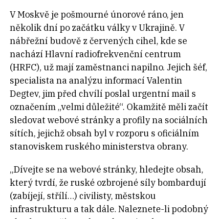
V Moskvě je pošmourné únorové ráno, jen
několik dní po začátku války v Ukrajině. V
nábřežní budově z červených cihel, kde se
nachází Hlavní radiofrekvenční centrum
(HRFC), už mají zaměstnanci napilno. Jejich šéf,
specialista na analýzu informací Valentin
Degtev, jim před chvílí poslal urgentní mail s
označením „velmi důležité“. Okamžitě měli začít
sledovat webové stránky a profily na sociálních
sítích, jejichž obsah byl v rozporu s oficiálním
stanoviskem ruského ministerstva obrany.
„Dívejte se na webové stránky, hledejte obsah,
který tvrdí, že ruské ozbrojené síly bombardují
(zabíjejí, střílí…) civilisty, městskou
infrastrukturu a tak dále. Naleznete-li podobný