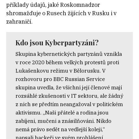
příklady údajů, jaké Roskomnadzor
shromažďuje o Rusech žijících v Rusku i v
zahraničí.
Kdo jsou Kyberpartyzáni?
Skupina kybernetických partyzánů vznikla
v roce 2020 během velkých protestů proti
Lukašenkovu režimu v Bělorusku. V
rozhovoru pro BBC Russian Service
skupina uvedla, že všichni její členové mají
rozsáhlé zkušenosti v IT sektoru, ale žádný
z nich se předtím neangažoval v politickém
aktivismu. „Naši přátelé a rodina jsou
zabíjeni, mučeni a znásilňováni. Nikdo
nemá právo sedět na vedlejší koleji,“
napsali hackeři ve svém prohlášení.