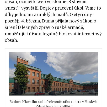
obsah, označíte web ve sloupci E slovem
‚vnést‘,“ vysvětlil Degtev pracovní úkol. Víme to
díky jednomu z uniklých mailů. O čtyři dny
později, 4. března, Duma přijala nový zákon o
šíření falešných zpráv o ruské armádě,
umožňující úřadu legálně blokovat internetový
obsah.
Budova Hlavního radiofrekvenčnního centra v Moskvě.
Zdroj: Facebook HRFC