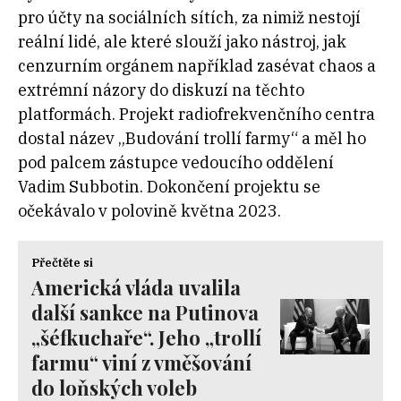
pro účty na sociálních sítích, za nimiž nestojí
reální lidé, ale které slouží jako nástroj, jak
cenzurním orgánem například zasévat chaos a
extrémní názory do diskuzí na těchto
platformách. Projekt radiofrekvenčního centra
dostal název „Budování trollí farmy“ a měl ho
pod palcem zástupce vedoucího oddělení
Vadim Subbotin. Dokončení projektu se
očekávalo v polovině května 2023.
Přečtěte si
Americká vláda uvalila
další sankce na Putinova
„šéfkuchaře“. Jeho „trollí
farmu“ viní z vměšování
do loňských voleb