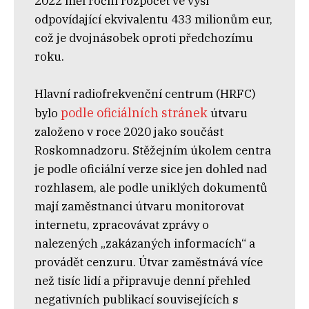
2022 měl roční rozpočet ve výši
odpovídající ekvivalentu 433 milionům eur,
což je dvojnásobek oproti předchozímu
roku.
Hlavní radiofrekvenční centrum (HRFC)
podle oficiálních stránek
bylo
útvaru
založeno v roce 2020 jako součást
Roskomnadzoru. Stěžejním úkolem centra
je podle oficiální verze sice jen dohled nad
rozhlasem, ale podle uniklých dokumentů
mají zaměstnanci útvaru monitorovat
internetu, zpracovávat zprávy o
nalezených „zakázaných informacích“ a
provádět cenzuru. Útvar zaměstnává více
než tisíc lidí a připravuje denní přehled
negativních publikací souvisejících s