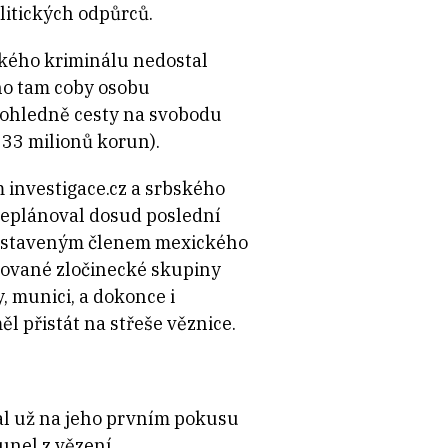
litických odpůrců.
ského kriminálu nedostal
 ho tam coby osobu
 ohledně cesty na svobodu
 33 milionů korun).
m investigace.cz a srbského
 neplánoval dosud poslední
postaveným členem mexického
izované zločinecké skupiny
 munici, a dokonce i
l přistát na střeše věznice.
val už na jeho prvním pokusu
unel z vězení.