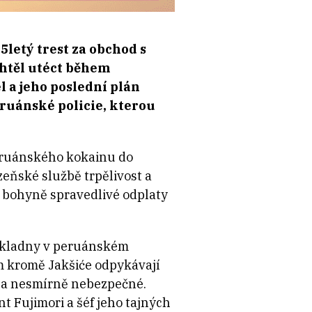
5letý trest za obchod s
htěl utéct během
 a jeho poslední plán
eruánské policie, kterou
eruánského kokainu do
eňské službě trpělivost a
 bohyně spravedlivé odplaty
ákladny v peruánském
m kromě Jakšiće odpykávají
i za nesmírně nebezpečné.
t Fujimori a šéf jeho tajných