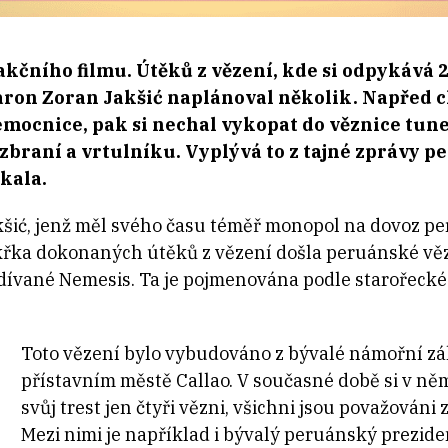
akčního filmu. Útěků z vězení, kde si odpykává 2
ron Zoran Jakšić naplánoval několik. Napřed c
mocnice, pak si nechal vykopat do věznice tunel
 zbraní a vrtulníku. Vyplývá to z tajné zprávy p
kala.
šić, jenž měl svého času téměř monopol na dovoz p
akřka dokonaných útěků z vězení došla peruánské věz
dívané Nemesis. Ta je pojmenována podle starořecké
Toto vězení bylo vybudováno z bývalé námořní z
přístavním městě Callao. V současné době si v ně
svůj trest jen čtyři vězni, všichni jsou považován
Mezi nimi je například i bývalý peruánský preziden