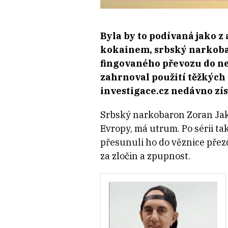
Byla by to podívaná jako z 
kokainem, srbský narkoba
fingovaného převozu do ne
zahrnoval
použití těžkých
investigace.cz nedávno zís
Srbský narkobaron Zoran Jak
Evropy, má utrum. Po sérii t
přesunuli ho do věznice přez
za zločin a zpupnost.