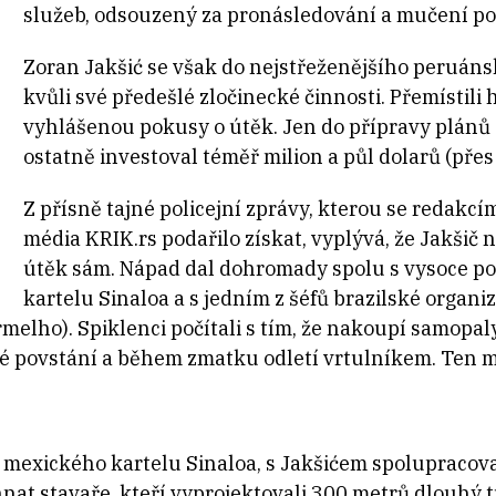
služeb, odsouzený za pronásledování a mučení po
Zoran Jakšić se však do nejstřeženějšího peruán
kvůli své předešlé zločinecké činnosti. Přemístili
vyhlášenou pokusy o útěk. Jen do přípravy plánů
ostatně investoval téměř milion a půl dolarů (přes
Z přísně tajné policejní zprávy, kterou se redakcí
média KRIK.rs podařilo získat, vyplývá, že Jakšič
útěk sám. Nápad dal dohromady spolu s vysoce 
kartelu Sinaloa a s jedním z šéfů brazilské organ
ho). Spiklenci počítali s tím, že nakoupí samopaly,
é povstání a během zmatku odletí vrtulníkem. Ten mě
n mexického kartelu Sinaloa, s Jakšićem spolupraco
nat stavaře, kteří vyprojektovali 300 metrů dlouhý t