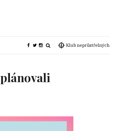
Klub neprůstřelných
aplánovali