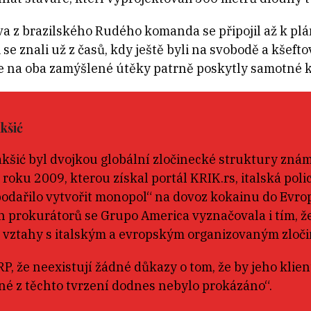
lva z brazilského Rudého komanda se připojil až k pl
se znali už z časů, kdy ještě byli na svobodě a kšeft
ze na oba zamýšlené útěky patrně poskytly samotné k
kšić
kšić byl dvojkou globální zločinecké struktury zná
 roku 2009, kterou získal portál KRIK.rs, italská poli
podařilo vytvořit monopol“ na dovoz kokainu do Evro
h prokurátorů se Grupo America vyznačovala i tím, ž
í vztahy s italským a evropským organizovaným zloč
P, že neexistují žádné důkazy o tom, že by jeho kli
né z těchto tvrzení dodnes nebylo prokázáno“.