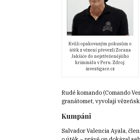
Kvůli opakovaným pokusům o
útěk z vězení převezli Zorana
Jakšiće do nejstřeženějšího
kriminálu v Peru. Zdroj:
investigace.cz
Rudé komando (Comando Vermel
granátomet, vyvolají vězeňsk
Kumpáni
Salvador Valencia Ayala, čle
o útěk – právě on dokázal seh