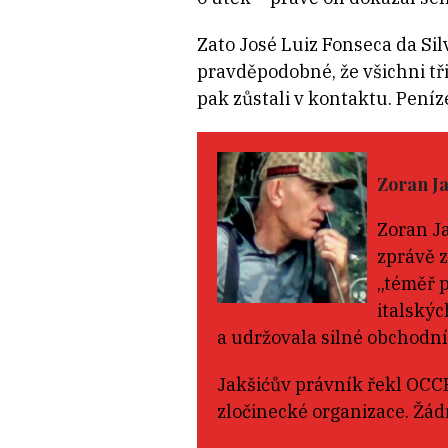
Zato José Luiz Fonseca da Si
pravděpodobné, že všichni tři 
pak zůstali v kontaktu. Pení
Zoran Ja
Zoran Ja
zprávě z
„téměř 
italskýc
a udržovala silné obchodn
Jakšićův právník řekl OCCR
zločinecké organizace. Žád