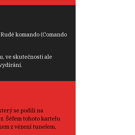
ace Rudé komando (Comando
, ve skutečnosti ale
vydírání.
terý se podílí na
. Šéfem tohoto kartelu
ěkem z vězení tunelem,