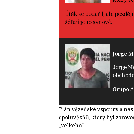
Útěk se podařil, ale pozděj
šéfují jeho synové.
Jorge Me
Jorge Me
obchodov
Grupo Am
Plán vězeňské vzpoury a násl
spoluvězňů, který byl zárove
„velkého“.