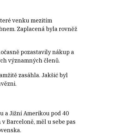
 které venku mezitím
dubnem. Zaplacená byla rovněž
 dočasně pozastavily nákup a
vých významných členů.
amžitě zasáhla. Jakšić byl
uvězni.
ou a Jižní Amerikou pod 40
n v Barceloně, měl u sebe pas
ovenska.