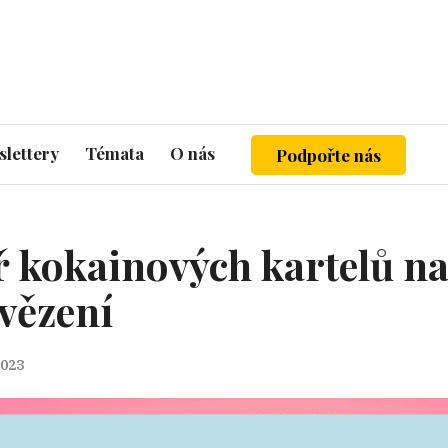
lettery
Témata
O nás
Podpořte nás
yř kokainových kartelů n
 vězení
2023