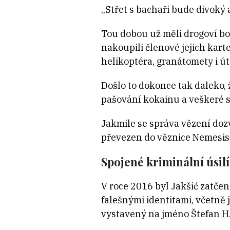
„Střet s bachaři bude divoký a
Tou dobou už měli drogoví bo
nakoupili členové jejich kar
helikoptéra, granátomety i ú
Došlo to dokonce tak daleko,
pašování kokainu a veškeré s
Jakmile se správa vězení dozv
převezen do věznice Nemesis, 
Spojené kriminální úsilí
V roce 2016 byl Jakšić zatčen
falešnými identitami, včetně 
vystavený na jméno Štefan H.