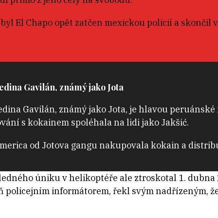
i byl El Chapo opět zatčen mexickou policií a skončil 
dina Gavilán, známý jako Jota
dina Gavilán, známý jako Jota, je hlavou peruánské m
ání s kokainem spoléhala na lidi jako Jakšić.
erica od Jotova gangu nakupovala kokain a distribuo
edného úniku v helikoptéře ale ztroskotal 1. dubna
ň policejním informátorem, řekl svým nadřízeným, že