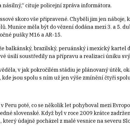
 násilný,“ cituje policejní zpráva informátora.
ssové skoro vše připravené. Chyběli jim jen náboje,
telů. Munice měla být do vězení dodána mezi 3. a 5. 
točné pušky M16 a AR-15.
 že balkánský, brazilský, peruánský i mexický kartel
vé úsilí soustředily na přípravu a realizaci úniku s
ěděla, v jak pokročilém stádiu je plánovaný útěk, ok
kde jsou spolu s ním už jen výše zmínění čtyři spol
 v Peru poté, co se několik let pohyboval mezi Evrop
jedné slovenské. Když byl v roce 2009 krátce zadrže
, který údajně pocházel z malé vesnice na severu Sl