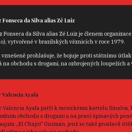
z Fonseca da Silva alias Zé Luiz
iz Fonseca da Silva alias Zé Luiz je členem organiz
), vytvořené v brazilských věznicích v roce 1979.
vznešeně prohlašuje, že bojuje proti státnímu útlaku
 na obchodu s drogami, na ozbrojených loupežích a 
 Valencia Ayala
 Valencia Ayala patří k mexickému kartelu Sinaloa, k
odním obchodu s drogami a na praní špinavých peněz
aquín „El Chapo“ Guzmán, jenž se také proslavil út
dl přímo z jeho cely na svobodu.