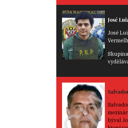
José Lui
José Lu
Vermelho
Skupina 
vydělává
Salvador
Salvador
mezinár
býval Jo
který ve