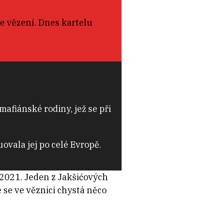
ve vězení. Dnes kartelu
afiánské rodiny, jež se při
vala jej po celé Evropě.
 2021. Jeden z Jakšićových
 se ve věznici chystá něco