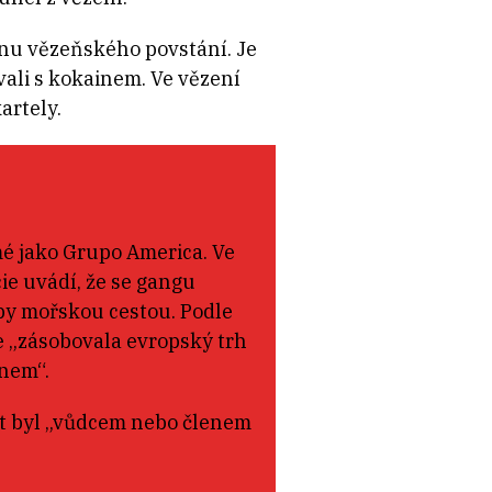
ánu vězeňského povstání. Je
ovali s kokainem. Ve vězení
artely.
mé jako Grupo America. Ve
cie uvádí, že se gangu
py mořskou cestou. Podle
e „zásobovala evropský trh
inem“.
ent byl „vůdcem nebo členem