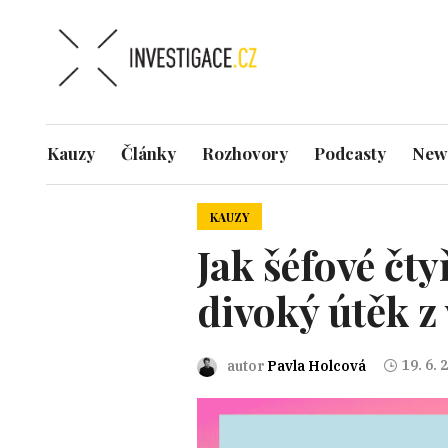
Kauzy
Články
Rozhovory
Podcasty
News
KAUZY
Jak šéfové čt
divoký útěk z
19. 6. 
autor
Pavla Holcová