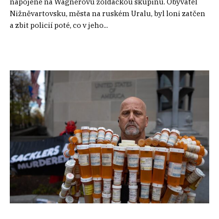
napojené na Wagnerovu žoldáckou skupinu. Obyvatel
Nižněvartovsku, města na ruském Uralu, byl loni zatčen
a zbit policií poté, co v jeho...