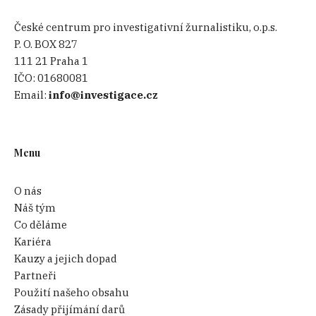
České centrum pro investigativní žurnalistiku, o.p.s.
P. O. BOX 827
111 21 Praha 1
IČO:
01680081
Email:
info@investigace.cz
Menu
O nás
Náš tým
Co děláme
Kariéra
Kauzy a jejich dopad
Partneři
Použití našeho obsahu
Zásady přijímání darů