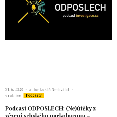
21. 6. 2023
autor
Lukáš Nechvátal
Podcasty
v rubrice
Podcast ODPOSLECH: (Ne)útěky z
vězení srbského narkobarona –