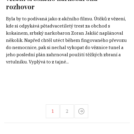
rozhovor
Byla by to podívaná jako z akčního filmu. Útěků z vězení,
kde si odpykává pětadvacetiletý trest za obchod s
kokainem, srbský narkobaron Zoran Jakšić naplánoval
několik. Napřed chtěl utéct během fingovaného převozu
do nemocnice, pak si nechal vykopat do věznice tunel a
jeho poslední plán zahrnoval použití těžkých zbraní a
vrtulníku. Vyplývá to z tajné...
1
2