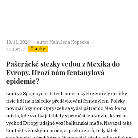
18. 11. 2024
autor
Mahulena Kopecká
Články
v rubrice
Pašerácké stezky vedou z Mexika do
Evropy. Hrozí nám fentanylová
epidemie?
Loni ve Spojených státech amerických zemřely desítky
tisíc lidí na následky předávkování fentanylem. Polský
novinář Szymon Opryszek se vydal pátrat do Mexika na
místo, kde vznikají tablety s příměsí fentanylu, které na
východ Evropy údajně vozí balkánská mafie. Navázal také
kontakt s čínskými prodejci prekurzorů, tedy látek
sloužících k výrobě drog. Vyzpovídal i řadu odborníků na