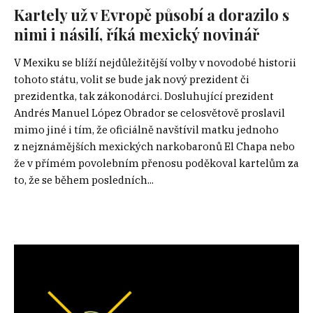
Kartely už v Evropě působí a dorazilo s
nimi i násilí, říká mexický novinář
V Mexiku se blíží nejdůležitější volby v novodobé historii
tohoto státu, volit se bude jak nový prezident či
prezidentka, tak zákonodárci. Dosluhující prezident
Andrés Manuel López Obrador se celosvětově proslavil
mimo jiné i tím, že oficiálně navštívil matku jednoho
z nejznámějších mexických narkobaronů El Chapa nebo
že v přímém povolebním přenosu poděkoval kartelům za
to, že se během posledních...