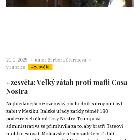
21. 2. 2025
autor
Barbora Šturmová
#zesvěta
v rubrice
#zesvěta: Velký zátah proti mafii Cosa
Nostra
Nejhledanější nizozemský obchodník s drogami byl
zabit v Mexiku. Italské úřady zatkly téměř 180
podezřelých členů Cosy Nostry. Trumpova
administrativa se přimluvila za to, aby bratři Tateovi
mohli cestovat. Moldavské úřady zadržely tři lidi