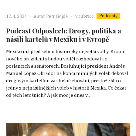
Podcasty
v rubrice
17. 4. 2024
autor
Petr Gojda
Podcast Odposlech: Drogy, politika a
násilí kartelů v Mexiku i v Evropě
Mexiko má před sebou historicky největší volby. Kromě
nového prezidenta budou voliči rozhodovat i o
poslancích a senátorech. Dosluhující prezident Andrés
Manuel López Obrador na konci minulých voleb děkoval
drogovým kartelům za slušné chování, přestože šlo o
jedny z nejnásilnějších voleb v historii Mexika. Co čekat
od těch letošních? A jak moc je dnes v...