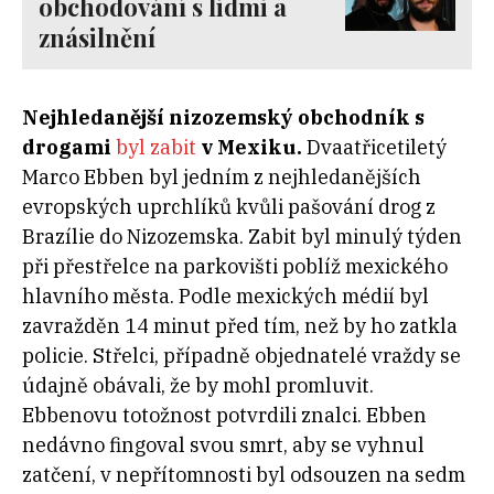
obchodování s lidmi a
znásilnění
Nejhledanější nizozemský obchodník s
drogami
byl zabit
v Mexiku.
Dvaatřicetiletý
Marco Ebben byl jedním z nejhledanějších
evropských uprchlíků kvůli pašování drog z
Brazílie do Nizozemska. Zabit byl minulý týden
při přestřelce na parkovišti poblíž mexického
hlavního města. Podle mexických médií byl
zavražděn 14 minut před tím, než by ho zatkla
policie. Střelci, případně objednatelé vraždy se
údajně obávali, že by mohl promluvit.
Ebbenovu totožnost potvrdili znalci. Ebben
nedávno fingoval svou smrt, aby se vyhnul
zatčení, v nepřítomnosti byl odsouzen na sedm