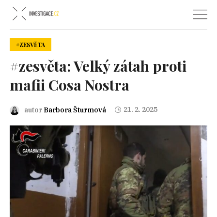
#ZESVĚTA
#zesvěta: Velký zátah proti
mafii Cosa Nostra
21. 2. 2025
autor
Barbora Šturmová