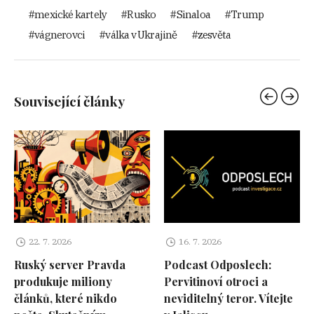
mexické kartely
Rusko
Sinaloa
Trump
vágnerovci
válka v Ukrajině
zesvěta
Související články
22. 7. 2026
16. 7. 2026
Ruský server Pravda
Podcast Odposlech:
produkuje miliony
Pervitinoví otroci a
článků, které nikdo
neviditelný teror. Vítejte