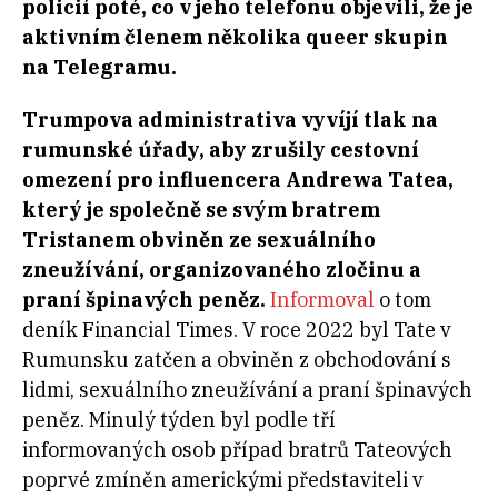
policií poté, co v jeho telefonu objevili, že je
aktivním členem několika queer skupin
na Telegramu.
Trumpova administrativa vyvíjí tlak na
rumunské úřady, aby zrušily cestovní
omezení pro influencera Andrewa Tatea,
který je společně se svým bratrem
Tristanem obviněn ze sexuálního
zneužívání, organizovaného zločinu a
praní špinavých peněz.
Informoval
o tom
deník Financial Times. V roce 2022 byl Tate v
Rumunsku zatčen a obviněn z obchodování s
lidmi, sexuálního zneužívání a praní špinavých
peněz. Minulý týden byl podle tří
informovaných osob případ bratrů Tateových
poprvé zmíněn americkými představiteli v