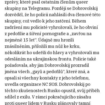
zprávy, které psal ostatním členům queer
skupiny na Telegramu. Později se Dobrovolskij
dozvěděl, že ho policii nahlásili dva členové této
skupiny, což vedlo k jeho zatčení. Během
zadržení mu policisté vyhrožovali, že ho obviní
z pedofilie a šíření pornografie a „zavřou na
nejméně 15 let“. Údajně mu hrozili
znásilněním, přiložili mu nůž ke krku,
několikrát ho udeřili do hlavy a vyhrožovali mu
odesláním na ukrajinskou frontu. Policie také
požadovala, aby jim Dobrovolskij prozradil
jména všech „gayů a pedofilů“, které zná, a
opsali si všechny kontakty z jeho telefonu,
uvedla organizace NC SOS. Dobrovolskij po
těchto zkušenostech Rusko opustil, svůj příběh
sdílel z exilu. V rámci pokračujícího zásahu
proti queer lidem v Rusku plánovaly tamní