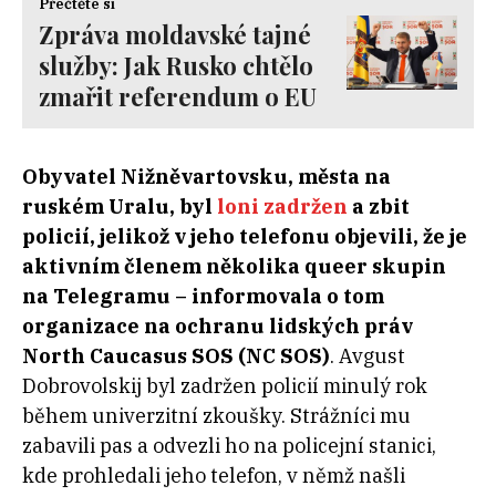
Přečtěte si
Zpráva moldavské tajné
služby: Jak Rusko chtělo
zmařit referendum o EU
Obyvatel Nižněvartovsku, města na
ruském Uralu, byl
loni zadržen
a zbit
policií, jelikož v jeho telefonu objevili, že je
aktivním členem několika queer skupin
na Telegramu – informovala o tom
organizace na ochranu lidských práv
North Caucasus SOS (NC SOS)
. Avgust
Dobrovolskij byl zadržen policií minulý rok
během univerzitní zkoušky. Strážníci mu
zabavili pas a odvezli ho na policejní stanici,
kde prohledali jeho telefon, v němž našli