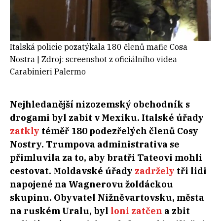
Italská policie pozatýkala 180 členů mafie Cosa
Nostra | Zdroj: screenshot z oficiálního videa
Carabinieri Palermo
Nejhledanější nizozemský obchodník s
drogami byl zabit v Mexiku. Italské úřady
zatkly
téměř 180 podezřelých členů Cosy
Nostry. Trumpova administrativa se
přimluvila za to, aby bratři Tateovi mohli
cestovat. Moldavské úřady
zadržely
tři lidi
napojené na Wagnerovu žoldáckou
skupinu. Obyvatel Nižněvartovsku, města
na ruském Uralu, byl
loni zatčen
a zbit