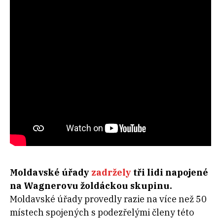
Moldavské úřady
zadržely
tři lidi napojené
na Wagnerovu žoldáckou skupinu.
Moldavské úřady provedly razie na více než 50
místech spojených s podezřelými členy této