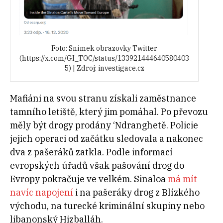
Foto: Snímek obrazovky Twitter
(https://x.com/GI_TOC/status/133921444640580403
5) | Zdroj: investigace.cz
Mafiáni na svou stranu získali zaměstnance
tamního letiště, který jim pomáhal. Po převozu
měly být drogy prodány ‘Ndranghetě. Policie
jejich operaci od začátku sledovala a nakonec
dva z pašeráků zatkla. Podle informací
evropských úřadů však pašování drog do
Evropy pokračuje ve velkém. Sinaloa
má mít
navíc napojení
i na pašeráky drog z Blízkého
východu, na turecké kriminální skupiny nebo
libanonský Hizballáh.