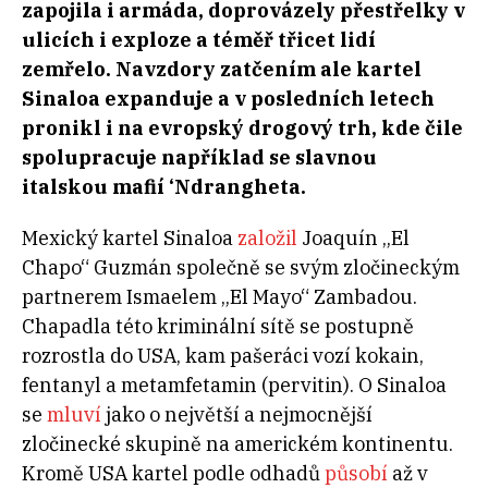
zapojila i armáda, doprovázely přestřelky v
ulicích i exploze a téměř třicet lidí
zemřelo. Navzdory zatčením ale kartel
Sinaloa expanduje a v posledních letech
pronikl i na evropský drogový trh, kde čile
spolupracuje například se slavnou
italskou mafií ‘Ndrangheta.
Mexický kartel Sinaloa
založil
Joaquín „El
Chapo“ Guzmán společně se svým zločineckým
partnerem Ismaelem „El Mayo“ Zambadou.
Chapadla této kriminální sítě se postupně
rozrostla do USA, kam pašeráci vozí kokain,
fentanyl a metamfetamin (pervitin). O Sinaloa
se
mluví
jako o největší a nejmocnější
zločinecké skupině na americkém kontinentu.
Kromě USA kartel podle odhadů
působí
až v