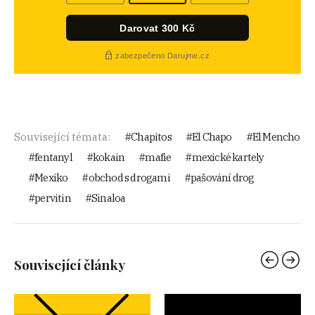
Související témata:
Chapitos
El Chapo
El Mencho
fentanyl
kokain
mafie
mexické kartely
Mexiko
obchod s drogami
pašování drog
pervitin
Sinaloa
Související články