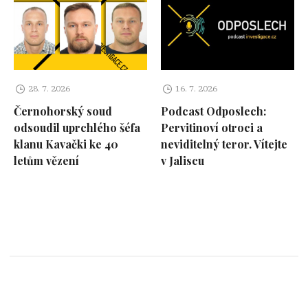
28. 7. 2026
16. 7. 2026
Černohorský soud
Podcast Odposlech:
odsoudil uprchlého šéfa
Pervitinoví otroci a
klanu Kavački ke 40
neviditelný teror. Vítejte
letům vězení
v Jaliscu