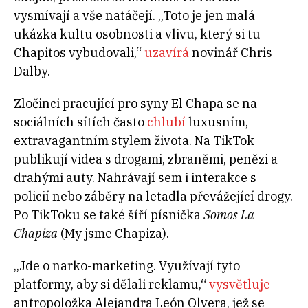
vysmívají a vše natáčejí. „Toto je jen malá
ukázka kultu osobnosti a vlivu, který si tu
Chapitos vybudovali,“
uzavírá
novinář Chris
Dalby.
Zločinci pracující pro syny El Chapa se na
sociálních sítích často
chlubí
luxusním,
extravagantním stylem života. Na TikTok
publikují videa s drogami, zbraněmi, penězi a
drahými auty. Nahrávají sem i interakce s
policií nebo záběry na letadla převážející drogy.
Po TikToku se také šíří písnička
Somos La
Chapiza
(My jsme Chapiza).
„Jde o narko-marketing. Využívají tyto
platformy, aby si dělali reklamu,“
vysvětluje
antropoložka Alejandra León Olvera, jež se