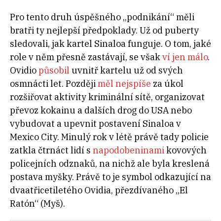
Pro tento druh úspěšného „podnikání“ měli
bratři ty nejlepší předpoklady. Už od puberty
sledovali, jak kartel Sinaloa funguje. O tom, jaké
role v něm přesně zastávají, se však
ví jen málo
.
Ovidio
působil
uvnitř kartelu už od svých
osmnácti let. Později
měl nejspíše
za úkol
rozšiřovat aktivity kriminální sítě, organizovat
převoz kokainu a dalších drog do USA nebo
vybudovat a upevnit postavení Sinaloa v
Mexico City. Minulý rok v létě právě tady policie
zatkla čtrnáct lidí s
napodobeninami
kovových
policejních odznaků, na nichž ale byla kreslená
postava myšky. Právě to je symbol odkazující na
dvaatřicetiletého Ovidia, přezdívaného „El
Ratón“ (Myš).