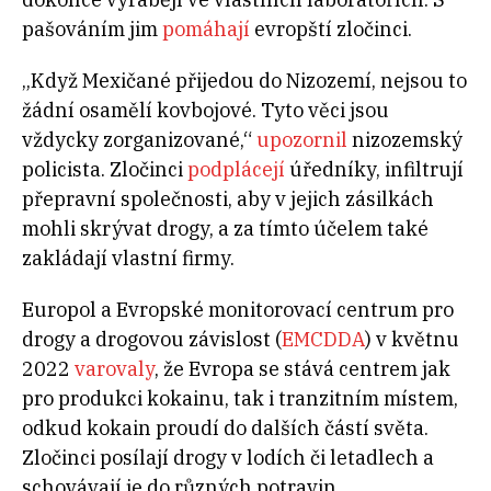
pašováním jim
pomáhají
evropští zločinci.
„Když Mexičané přijedou do Nizozemí, nejsou to
žádní osamělí kovbojové. Tyto věci jsou
vždycky zorganizované,“
upozornil
nizozemský
policista. Zločinci
podplácejí
úředníky, infiltrují
přepravní společnosti, aby v jejich zásilkách
mohli skrývat drogy, a za tímto účelem také
zakládají vlastní firmy.
Europol a Evropské monitorovací centrum pro
drogy a drogovou závislost (
EMCDDA
) v květnu
2022
varovaly
, že Evropa se stává centrem jak
pro produkci kokainu, tak i tranzitním místem,
odkud kokain proudí do dalších částí světa.
Zločinci posílají drogy v lodích či letadlech a
schovávají je do různých potravin,