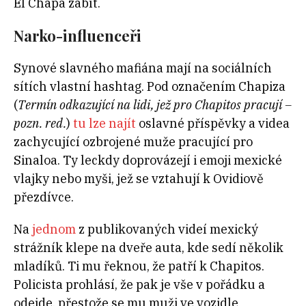
El Chapa zabít.
Narko-influenceři
Synové slavného mafiána mají na sociálních
sítích vlastní hashtag. Pod označením Chapiza
(
Termín odkazující na lidi, jež pro Chapitos pracují –
pozn. red.
)
tu lze najít
oslavné příspěvky a videa
zachycující ozbrojené muže pracující pro
Sinaloa. Ty leckdy doprovázejí i emoji mexické
vlajky nebo myši, jež se vztahují k Ovidiově
přezdívce.
Na
jednom
z publikovaných videí mexický
strážník klepe na dveře auta, kde sedí několik
mladíků. Ti mu řeknou, že patří k Chapitos.
Policista prohlásí, že pak je vše v pořádku a
odejde, přestože se mu muži ve vozidle