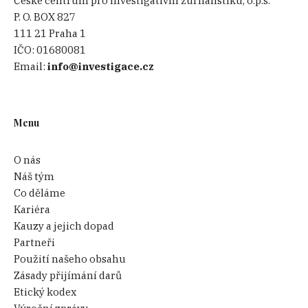
České centrum pro investigativní žurnalistiku, o.p.s.
P. O. BOX 827
111 21 Praha 1
IČO:
01680081
Email:
info@investigace.cz
Menu
O nás
Náš tým
Co děláme
Kariéra
Kauzy a jejich dopad
Partneři
Použití našeho obsahu
Zásady přijímání darů
Etický kodex