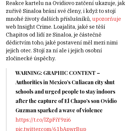
Reakce kartelu na Ovidiovo zatčení ukazuje, jak
zuřivě Sinaloa brání své členy, i když to stojí
mnohé životy dalších příslušníků,
upozorňuje
web Insight Crime. Loajalita, jaké se těší
Chapitos od lidí ze Sinaloa, je částečně
dědictvím toho, jaké postavení měl mezi nimi
jejich otec. Stojí za ní ale i jejich osobní
zločinecké úspěchy.
WARNING: GRAPHIC CONTENT –
Authorities in Mexico’s Culiacan city shut
schools and urged people to stay indoors
after the capture of El Chapo’s son Ovidio
Guzman sparked a wave of violence
https://t.co/lZpFiY9zi6
pic.twitter.com/61bApwrBup