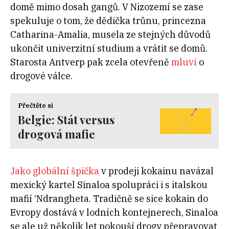
domě mimo dosah gangů. V Nizozemí se zase
spekuluje o tom, že dědička trůnu, princezna
Catharina-Amalia, musela ze stejných důvodů
ukončit univerzitní studium a vrátit se domů.
Starosta Antverp pak zcela otevřeně
mluví
o
drogové válce.
Přečtěte si
Belgie: Stát versus
drogová mafie
Jako globální špička
v prodeji kokainu navázal
mexický kartel Sinaloa spolupráci i s italskou
mafií ‘Ndrangheta. Tradičně se sice kokain do
Evropy dostává v lodních kontejnerech, Sinaloa
se ale už několik let pokouší drogy přepravovat