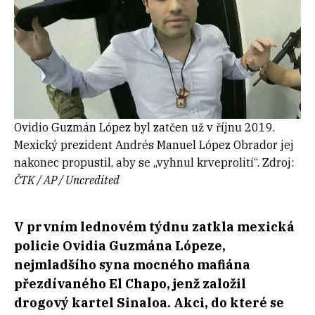
Ovidio Guzmán López byl zatčen už v říjnu 2019.
Mexický prezident Andrés Manuel López Obrador jej
nakonec propustil, aby se „vyhnul krveprolití“. Zdroj:
ČTK / AP / Uncredited
V prvním lednovém týdnu zatkla mexická
policie Ovidia Guzmána Lópeze,
nejmladšího syna mocného mafiána
přezdívaného El Chapo, jenž založil
drogový kartel Sinaloa. Akci, do které se