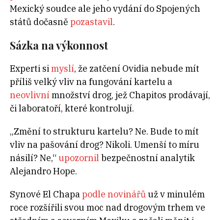
Mexický soudce ale jeho vydání do Spojených
států dočasně
pozastavil
.
Sázka na výkonnost
Experti si
myslí
, že zatčení Ovidia nebude mít
příliš velký vliv na fungování kartelu a
neovlivní
množství drog, jež Chapitos prodávají,
či laboratoří, které kontrolují.
„Změní to strukturu kartelu? Ne. Bude to mít
vliv na pašování drog? Nikoli. Umenší to míru
násilí? Ne,“
upozornil
bezpečnostní analytik
Alejandro Hope.
Synové El Chapa
podle novinářů
už v minulém
roce rozšířili svou moc nad drogovým trhem ve