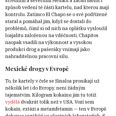
středním a severním Mexiku a začali měnit i
způsob vedení té části kartelu, nad kterou mají
kontrolu. Zatímco El Chapo se o své podřízené
staral a pomáhal jim, když se dostali do
problémů, čímž si od nich na oplátku vysloužil
loajalitu založenou na vděčnosti, Chapitos
naopak vsadili na výkonnost a vysokou
produkci drog a pašeráky vnímají jako
nahraditelnou pracovní sílu.
Mexické drogy v Evropě
To, že kartely v čele se Sinaloa pronikají už
několik let i do Evropy, není žádným
tajemstvím. Kilogram kokainu jim tu totiž
vydělá
dvakrát tolik než v USA. Vozí sem
kokain, extázi a metamfetamin — ten v Evropě
dokonce vyrábějí ve vlastních laboratořích. S