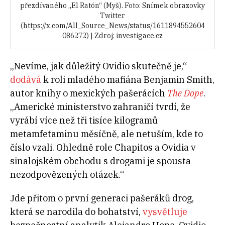
přezdívaného „El Ratón“ (Myš). Foto: Snímek obrazovky
Twitter
(https://x.com/All_Source_News/status/1611894552604
086272) | Zdroj: investigace.cz
„Nevíme, jak důležitý Ovidio skutečně je,“
dodává
k roli mladého mafiána Benjamin Smith,
autor knihy o mexických pašerácích
The Dope
.
„Americké ministerstvo zahraničí tvrdí, že
vyrábí více než tři tisíce kilogramů
metamfetaminu měsíčně, ale netuším, kde to
číslo vzali. Ohledně role Chapitos a Ovidia v
sinalojském obchodu s drogami je spousta
nezodpovězených otázek.“
Jde přitom o první generaci pašeráků drog,
která se narodila do bohatství,
vysvětluje