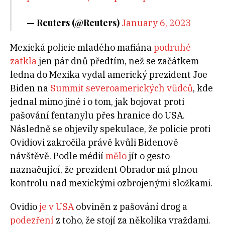
— Reuters (@Reuters)
January 6, 2023
Mexická policie mladého mafiána
podruhé
zatkla
jen pár dnů předtím, než se začátkem
ledna do Mexika vydal americký prezident Joe
Biden na
Summit severoamerických vůdců
, kde
jednal mimo jiné i o tom, jak bojovat proti
pašování fentanylu přes hranice do USA.
Následně se objevily spekulace, že policie proti
Ovidiovi zakročila právě kvůli Bidenově
návštěvě. Podle médií
mělo
jít o gesto
naznačující, že prezident Obrador má plnou
kontrolu nad mexickými ozbrojenými složkami.
Ovidio
je v USA
obviněn z pašování drog a
podezření
z toho, že stojí za několika vraždami.