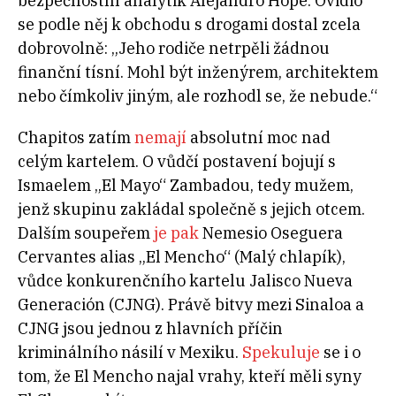
bezpečnostní analytik Alejandro Hope. Ovidio
se podle něj k obchodu s drogami dostal zcela
dobrovolně: „Jeho rodiče netrpěli žádnou
finanční tísní. Mohl být inženýrem, architektem
nebo čímkoliv jiným, ale rozhodl se, že nebude.“
Chapitos zatím
nemají
absolutní moc nad
celým kartelem. O vůdčí postavení bojují s
Ismaelem „El Mayo“ Zambadou, tedy mužem,
jenž skupinu zakládal společně s jejich otcem.
Dalším soupeřem
je pak
Nemesio Oseguera
Cervantes alias „El Mencho“ (Malý chlapík),
vůdce konkurenčního kartelu Jalisco Nueva
Generación (CJNG). Právě bitvy mezi Sinaloa a
CJNG jsou jednou z hlavních příčin
kriminálního násilí v Mexiku.
Spekuluje
se i o
tom, že El Mencho najal vrahy, kteří měli syny