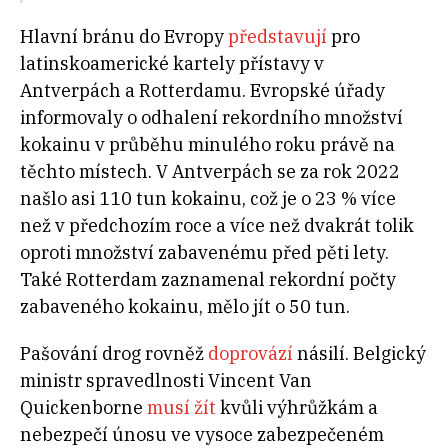
Hlavní bránu do Evropy
představují
pro
latinskoamerické kartely přístavy v
Antverpách a Rotterdamu. Evropské úřady
informovaly o odhalení rekordního množství
kokainu v průběhu minulého roku právě na
těchto místech. V Antverpách se za rok 2022
našlo asi 110 tun kokainu, což je o 23 % více
než v předchozím roce a více než dvakrát tolik
oproti množství zabavenému před pěti lety.
Také Rotterdam zaznamenal rekordní počty
zabaveného kokainu, mělo jít o 50 tun.
Pašování drog rovněž
doprovází
násilí. Belgický
ministr spravedlnosti Vincent Van
Quickenborne
musí žít
kvůli výhrůžkám a
nebezpečí únosu ve vysoce zabezpečeném