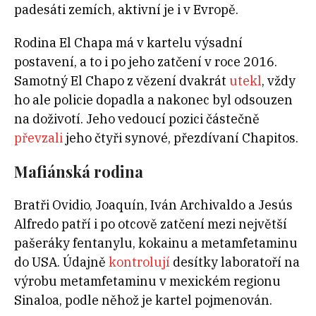
padesáti zemích, aktivní je i v Evropě.
Rodina El Chapa má v kartelu výsadní
postavení, a to i po jeho zatčení v roce 2016.
Samotný El Chapo z vězení dvakrát
utekl
, vždy
ho ale policie dopadla a nakonec byl odsouzen
na doživotí. Jeho vedoucí pozici částečně
převzali
jeho čtyři synové, přezdívaní Chapitos.
Mafiánská rodina
Bratři Ovidio, Joaquín, Iván Archivaldo a Jesús
Alfredo patří i po otcově zatčení mezi největší
pašeráky fentanylu, kokainu a metamfetaminu
do USA. Údajně
kontrolují
desítky laboratoří na
výrobu metamfetaminu v mexickém regionu
Sinaloa, podle něhož je kartel pojmenován.