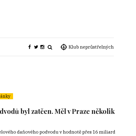
Klub neprůstřelných
lánky
vodů byl zatčen. Měl v Praze několik
elového daňového podvodu v hodnotě přes 16 miliard