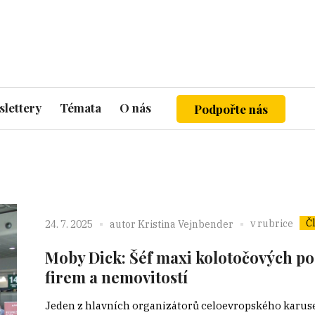
lettery
Témata
O nás
Podpořte nás
Č
v rubrice
24. 7. 2025
autor
Kristina Vejnbender
Moby Dick: Šéf maxi kolotočových pod
firem a nemovitostí
Jeden z hlavních organizátorů celoevropského karus