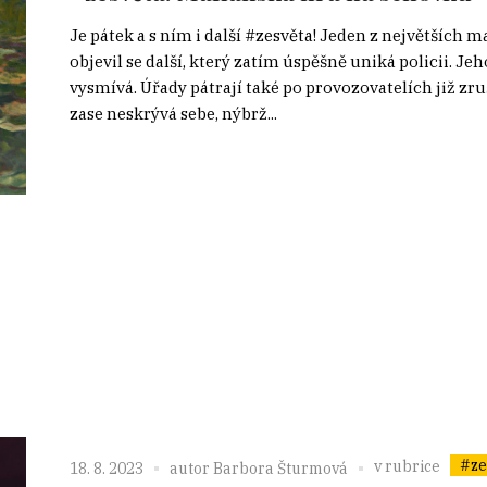
Je pátek a s ním i další #zesvěta! Jeden z největších maf
objevil se další, který zatím úspěšně uniká policii. J
vysmívá. Úřady pátrají také po provozovatelích již 
zase neskrývá sebe, nýbrž...
#ze
v rubrice
18. 8. 2023
autor
Barbora Šturmová