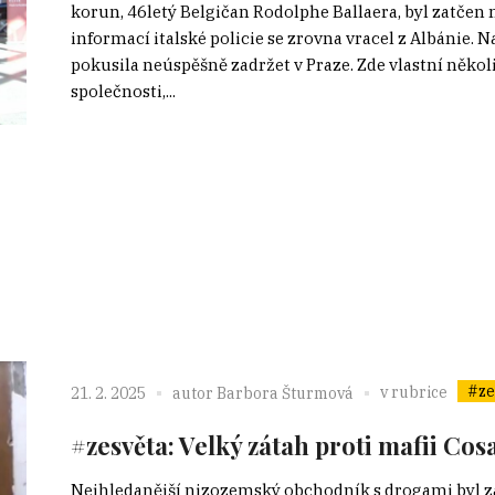
korun, 46letý Belgičan Rodolphe Ballaera, byl zatčen 
informací italské policie se zrovna vracel z Albánie. N
pokusila neúspěšně zadržet v Praze. Zde vlastní někol
společnosti,...
#ze
v rubrice
21. 2. 2025
autor
Barbora Šturmová
#zesvěta: Velký zátah proti mafii Cos
Nejhledanější nizozemský obchodník s drogami byl zab