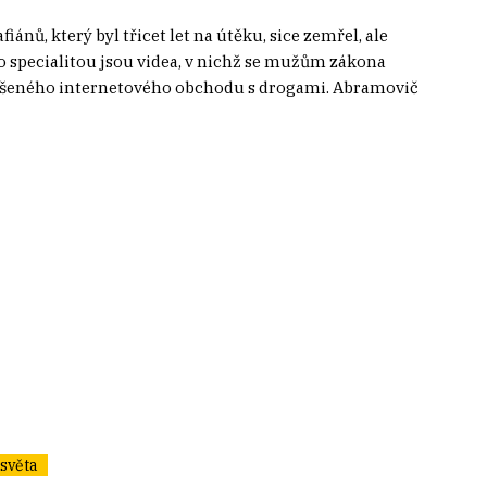
iánů, který byl třicet let na útěku, sice zemřel, ale
eho specialitou jsou videa, v nichž se mužům zákona
zrušeného internetového obchodu s drogami. Abramovič
světa