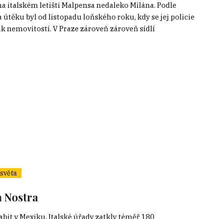
na italském letišti Malpensa nedaleko Milána. Podle
a útěku byl od listopadu loňského roku, kdy se jej policie
ik nemovitostí. V Praze zároveň zároveň sídlí
světa
a Nostra
it v Mexiku. Italské úřady zatkly téměř 180