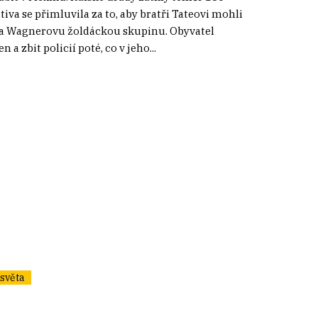
va se přimluvila za to, aby bratři Tateovi mohli
 na Wagnerovu žoldáckou skupinu. Obyvatel
a zbit policií poté, co v jeho...
světa