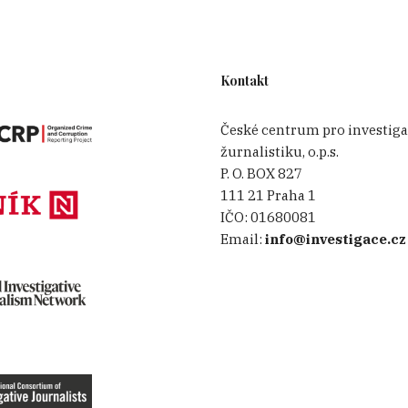
Kontakt
České centrum pro investiga
žurnalistiku, o.p.s.
P. O. BOX 827
111 21 Praha 1
IČO:
01680081
Email:
info@investigace.cz