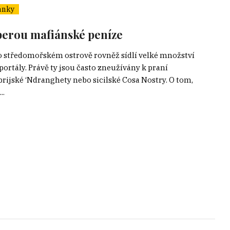
ánky
 perou mafiánské peníze
to středomořském ostrově rovněž sídlí velké množství
ortály. Právě ty jsou často zneužívány k praní
brijské ‘Ndranghety nebo sicilské Cosa Nostry. O tom,
..