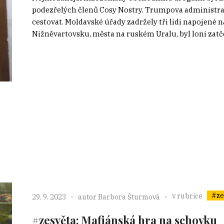
podezřelých členů Cosy Nostry. Trumpova administrati
cestovat. Moldavské úřady zadržely tři lidi napojené
Nižněvartovsku, města na ruském Uralu, byl loni zatčen 
#ze
v rubrice
29. 9. 2023
autor
Barbora Šturmová
#zesvěta: Mafiánská hra na schovku