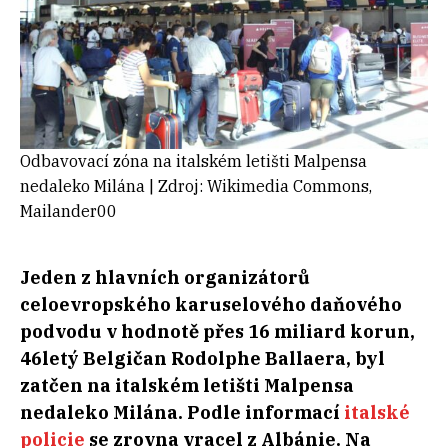
Odbavovací zóna na italském letišti Malpensa
nedaleko Milána | Zdroj: Wikimedia Commons,
Mailander00
Jeden z hlavních organizátorů
celoevropského karuselového daňového
podvodu v hodnotě přes 16 miliard korun,
46letý Belgičan Rodolphe Ballaera, byl
zatčen na italském letišti Malpensa
nedaleko Milána. Podle informací
italské
policie
se zrovna vracel z Albánie. Na