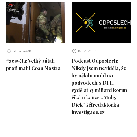
21. 2. 2025
5. 12. 2024
#zesvěta: Velký zátah
Podcast Odposlech:
proti mafii Cosa Nostra
Nikdy jsem neviděla, že
by někdo mohl na
podvodech s DPH
vydělat 13 miliard korun,
říká o kauze „Moby
Dick“ šéfredaktorka
investigace.cz