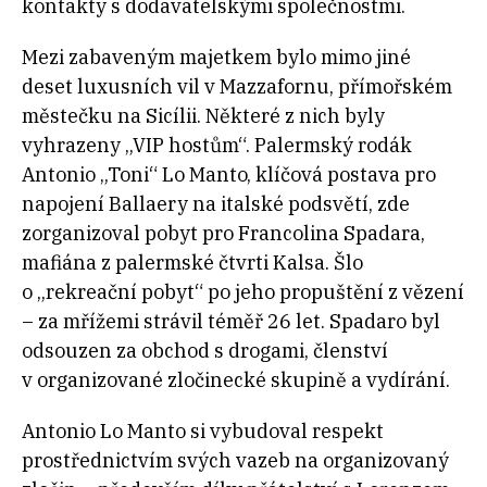
kontakty s dodavatelskými společnostmi.
Mezi zabaveným majetkem bylo mimo jiné
deset luxusních vil v Mazzafornu, přímořském
městečku na Sicílii. Některé z nich byly
vyhrazeny „VIP hostům“. Palermský rodák
Antonio „Toni“
Lo Manto, klíčová postava pro
napojení Ballaery na italské podsvětí, zde
zorganizoval pobyt pro Francolina Spadara,
mafiána z palermské čtvrti Kalsa. Šlo
o „rekreační pobyt“ po jeho propuštění z vězení
– za mřížemi strávil téměř 26 let. Spadaro byl
odsouzen za obchod s drogami, členství
v organizované zločinecké skupině a vydírání.
Antonio Lo Manto si vybudoval respekt
prostřednictvím svých vazeb na organizovaný