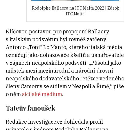
Rodolphe Ballaera na ITC Malta 2022 | Zdroj:
ITC Malta
Klíčovou postavou pro propojení Ballaery
s italským podsvětím byl rovněž zatčený
Antonio „Toni“ Lo Manto, kterého italská média
označují jako dohazovače kšeftů a usmiřovatele
v zájmech neapolského podsvětí. „Působil jako
můstek mezi mezinárodní a národní úrovní
neapolského dodavatelského řetězce vedeného
členy Camorry se sídlem v Neapoli a Římě,“ píše
o něm
sicilské médium
.
Tateův fanoušek
Redakce investigace.cz dohledala profil
uživatele s jménem Rodolpha Ballaery na