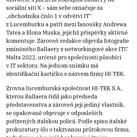
sociální síti X – sá
m sebe označuje za
„obchodníka číslo 1 v odvětví IT“
z Lucemburku a patří mezi fanoušky Andrewa
Tatea a Elona Muska, jejichž příspěvky aktivně
komentuje. Zároveň redakce objevila fotografie
zmíněného Ballaery z networkingové akce ITC
Malta 2022, určené pro společnosti působící
v IT sektoru. Na jednom snímku má
identifikační kartičku s názvem firmy HI-TEK.
Zrovna lucemburská společnost HI-TEK S.A.,
kterou Ballaera řídil jako předseda
představenstva a zároveň její jediný vlastník,
se opakovaně objevuje v odposleších
pořízených italskou policií. Podle spisu italské
prokuratury šlo o takzvanou průtokovou firmu,