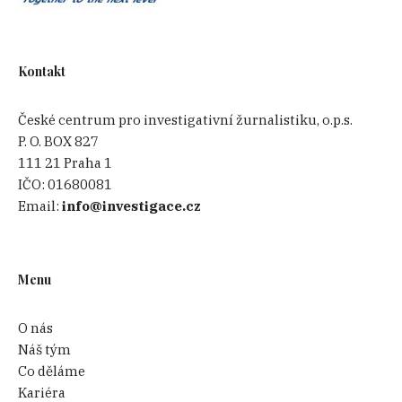
Kontakt
České centrum pro investigativní žurnalistiku, o.p.s.
P. O. BOX 827
111 21 Praha 1
IČO:
01680081
Email:
info@investigace.cz
Menu
O nás
Náš tým
Co děláme
Kariéra