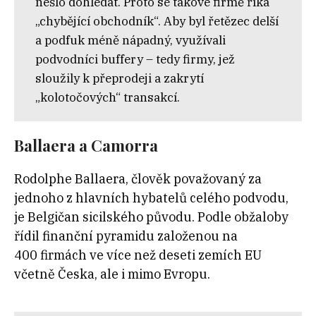
nešlo dohledat. Proto se takové firmě říká
„chybějící obchodník“. Aby byl řetězec delší
a podfuk méně nápadný, využívali
podvodníci buffery – tedy firmy, jež
sloužily k přeprodeji a zakrytí
„kolotočových“ transakcí.
Ballaera a Camorra
Rodolphe Ballaera, člověk považovaný za
jednoho z hlavních hybatelů celého podvodu,
je
Belgičan sicilského původu. Podle obžaloby
řídil finanční pyramidu založenou na
400 firmách ve více než deseti zemích EU
včetně Česka, ale i mimo Evropu.