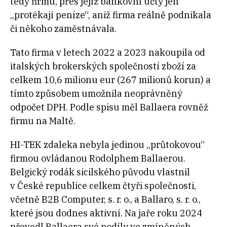
tedy firmu, přes jejíž bankovní účty jen
„protékají peníze“, aniž firma reálně podnikala
či někoho zaměstnávala.
Tato firma v letech 2022 a 2023 nakoupila od
italských brokerských společností zboží za
celkem 10,6 milionu eur (267 milionů korun) a
tímto způsobem umožnila neoprávněný
odpočet DPH. Podle spisu měl Ballaera rovněž
firmu na Maltě.
HI-TEK zdaleka nebyla jedinou „průtokovou“
firmou ovládanou Rodolphem Ballaerou.
Belgický rodák sicilského původu vlastnil
v České republice celkem čtyři společnosti,
včetně B2B Computer, s. r. o., a Ballaro, s. r. o.,
které jsou dodnes aktivní. Na jaře roku 2024
převedl Ballaera své podíly ve zmíněných