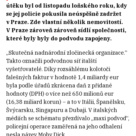
útěku byl od listopadu loňského roku, kdy
se jej policie pokusila neúspěšně zadržet
v Praze. Zde vlastní několik nemovitostí.
V Praze zároveň zároveň sídlí společnosti,
které byly byly do podvodu zapojeny.
„Skutečná nadnárodní zločinecká organizace.“
Takto označili podvodnou síť italští
vyšetřovatelé. Díky rozsáhlému kolotoči
falešných faktur v hodnotě 1,4 miliardy eur
byla podle úřadů zkrácena daň z přidané
hodnoty (DPH) o více než 650 milionů eur
(16,38 miliard korun) – a to v Itálii, Španělsku,
Švýcarsku, Singapuru a Dubaji. V italských
médiích se schématu přezdívalo „maxi podvod“,
policejní operace zaměřená na jeho odhalení
nesla název Moby Dick.