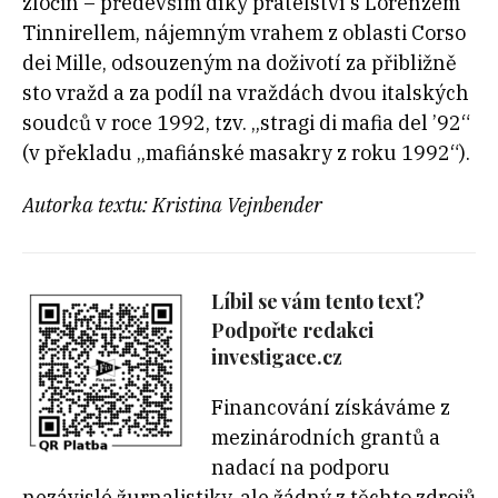
zločin – především díky přátelství s Lorenzem
Tinnirellem, nájemným vrahem z oblasti Corso
dei Mille, odsouzeným na doživotí za přibližně
sto vražd a za podíl na vraždách dvou italských
soudců v roce 1992, tzv. „stragi di mafia del ’92“
(v překladu „mafiánské masakry z roku 1992“).
Autorka textu: Kristina Vejnbender
Líbil se vám tento text?
Podpořte redakci
investigace.cz
Financování získáváme z
mezinárodních grantů a
nadací na podporu
nezávislé žurnalistiky, ale žádný z těchto zdrojů