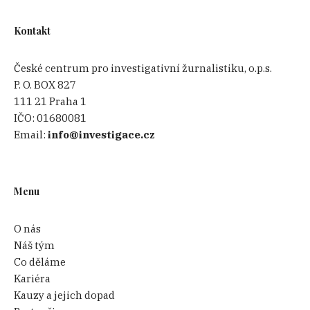
Kontakt
České centrum pro investigativní žurnalistiku, o.p.s.
P. O. BOX 827
111 21 Praha 1
IČO:
01680081
Email:
info@investigace.cz
Menu
O nás
Náš tým
Co děláme
Kariéra
Kauzy a jejich dopad