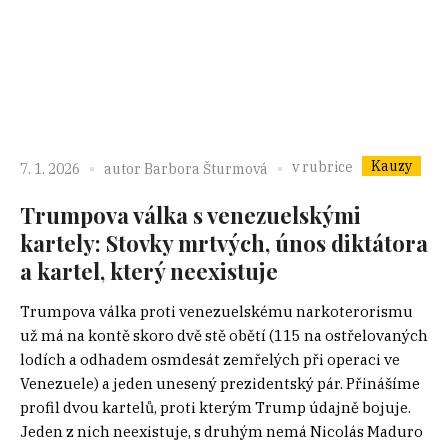
Kauzy
v rubrice
7. 1. 2026
autor
Barbora Šturmová
Trumpova válka s venezuelskými
kartely: Stovky mrtvých, únos diktátora
a kartel, který neexistuje
Trumpova válka proti venezuelskému narkoterorismu
už má na kontě skoro dvě stě obětí (115 na ostřelovaných
lodích a odhadem osmdesát zemřelých při operaci ve
Venezuele) a jeden unesený prezidentský pár. Přinášíme
profil dvou kartelů, proti kterým Trump údajně bojuje.
Jeden z nich neexistuje, s druhým nemá Nicolás Maduro