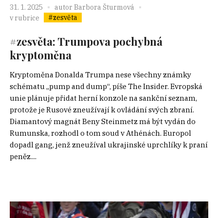
31. 1. 2025
autor
Barbora Šturmová
#zesvěta
v rubrice
#zesvěta: Trumpova pochybná
kryptoměna
Kryptoměna Donalda Trumpa nese všechny známky
schématu „pump and dump“, píše The Insider. Evropská
unie plánuje přidat herní konzole na sankční seznam,
protože je Rusové zneužívají k ovládání svých zbraní.
Diamantový magnát Beny Steinmetz má být vydán do
Rumunska, rozhodl o tom soud v Athénách. Europol
dopadl gang, jenž zneužíval ukrajinské uprchlíky k praní
peněz....