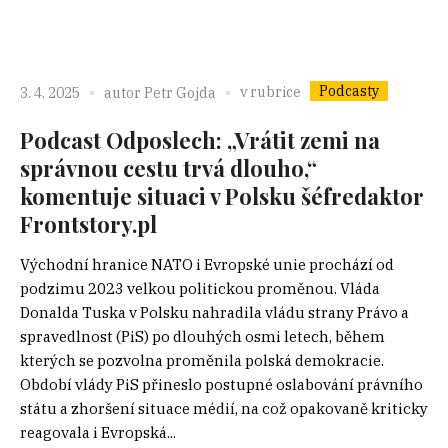
Podcasty
v rubrice
3. 4. 2025
autor
Petr Gojda
Podcast Odposlech: „Vrátit zemi na
správnou cestu trvá dlouho,“
komentuje situaci v Polsku šéfredaktor
Frontstory.pl
Východní hranice NATO i Evropské unie prochází od
podzimu 2023 velkou politickou proměnou. Vláda
Donalda Tuska v Polsku nahradila vládu strany Právo a
spravedlnost (PiS) po dlouhých osmi letech, během
kterých se pozvolna proměnila polská demokracie.
Období vlády PiS přineslo postupné oslabování právního
státu a zhoršení situace médií, na což opakovaně kriticky
reagovala i Evropská...