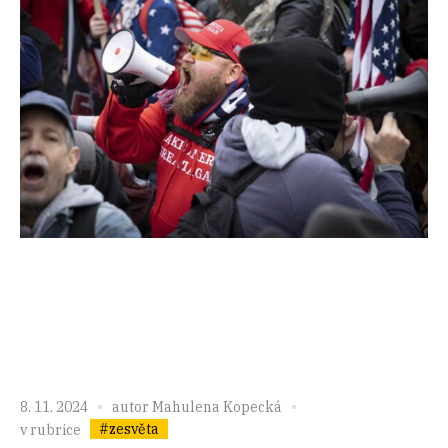
8. 11. 2024
autor
Mahulena Kopecká
#zesvěta
v rubrice