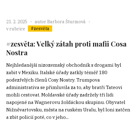
21. 2. 2025
autor
Barbora Šturmová
#zesvěta
v rubrice
#zesvěta: Velký zátah proti mafii Cosa
Nostra
Nejhledanější nizozemský obchodník s drogami byl
zabit v Mexiku. Italské úřady zatkly téměř 180
podezřelých členů Cosy Nostry. Trumpova
administrativa se přimluvila za to, aby bratři Tateovi
mohli cestovat. Moldavské úřady zadržely tři lidi
napojené na Wagnerovu žoldáckou skupinu. Obyvatel
Nižněvartovsku, města na ruském Uralu, byl loni zatčen
a zbit policií poté, co v jeho...