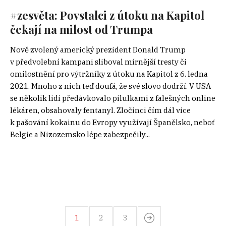
#zesvěta: Povstalci z útoku na Kapitol
čekají na milost od Trumpa
Nově zvolený americký prezident Donald Trump
v předvolební kampani sliboval mírnější tresty či
omilostnění pro výtržníky z útoku na Kapitol z 6. ledna
2021. Mnoho z nich teď doufá, že své slovo dodrží. V USA
se několik lidí předávkovalo pilulkami z falešných online
lékáren, obsahovaly fentanyl. Zločinci čím dál více
k pašování kokainu do Evropy využívají Španělsko, neboť
Belgie a Nizozemsko lépe zabezpečily...
1
2
3