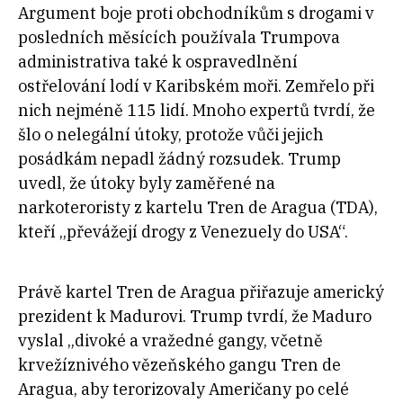
Argument boje proti obchodníkům s drogami v
posledních měsících používala Trumpova
administrativa také k ospravedlnění
ostřelování lodí v Karibském moři. Zemřelo při
nich nejméně 115 lidí. Mnoho expertů tvrdí, že
šlo o nelegální útoky, protože vůči jejich
posádkám nepadl žádný rozsudek. Trump
uvedl, že útoky byly zaměřené na
narkoteroristy z kartelu Tren de Aragua (TDA),
kteří „převážejí drogy z Venezuely do USA“.
Právě kartel Tren de Aragua přiřazuje americký
prezident k Madurovi. Trump tvrdí, že Maduro
vyslal „divoké a vražedné gangy, včetně
krvežíznivého vězeňského gangu Tren de
Aragua, aby terorizovaly Američany po celé