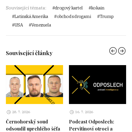
Související témata:
drogový kartel
kokain
Latinská Amerika
obchod s drogami
Trump
USA
Venezuela
Související články
28. 7. 2026
16. 7. 2026
Černohorský soud
Podcast Odposlech:
odsoudil uprchlého šéfa
Pervitinoví otroci a