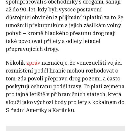
spolupracovali s obchodníky s drogami, sahají
až do 90. let, kdy byli vysoce postavení
důstojníci obviněni z přijímání úplatků za to, že
umožnili překupníkům a jejich zásilkám volný
pohyb – kromě hladkého přesunu drog mají
také povolovat přílety a odlety letadel
přepravujících drogy.
Několik
zpráv
naznačuje, že venezuelští vojáci
rozmístění podél hranic mohou rozhodovat o
tom, zda povolí přepravu drog po zemi, a často
poskytují ochranu podél trasy. To platí zejména
pro tajná letiště v příhraničních státech, která
slouží jako výchozí body pro lety s kokainem do
Střední Ameriky a Karibiku.