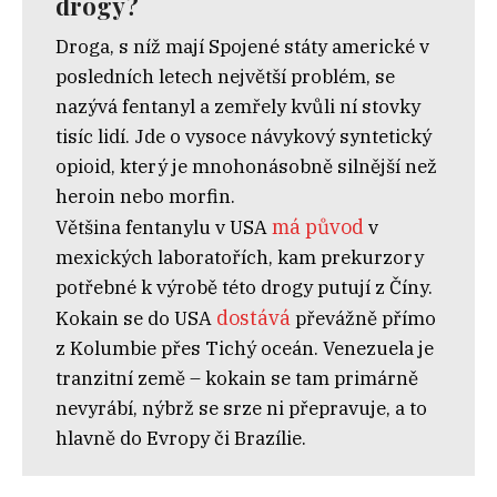
drogy?
Droga, s níž mají Spojené státy americké v
posledních letech největší problém, se
nazývá fentanyl a zemřely kvůli ní stovky
tisíc lidí. Jde o vysoce návykový syntetický
opioid, který je mnohonásobně silnější než
heroin nebo morfin.
má původ
Většina fentanylu v USA
v
mexických laboratořích, kam prekurzory
potřebné k výrobě této drogy putují z Číny.
dostává
Kokain se do USA
převážně přímo
z Kolumbie přes Tichý oceán. Venezuela je
tranzitní země – kokain se tam primárně
nevyrábí, nýbrž se srze ni přepravuje, a to
hlavně do Evropy či Brazílie.