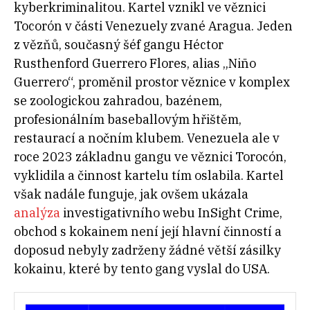
kyberkriminalitou. Kartel vznikl ve věznici
Tocorón v části Venezuely zvané Aragua. Jeden
z vězňů, současný šéf gangu Héctor
Rusthenford Guerrero Flores, alias „Niño
Guerrero“, proměnil prostor věznice v komplex
se zoologickou zahradou, bazénem,
profesionálním baseballovým hřištěm,
restaurací a nočním klubem. Venezuela ale v
roce 2023 základnu gangu ve věznici Torocón,
vyklidila a činnost kartelu tím oslabila. Kartel
však nadále funguje, jak ovšem ukázala
analýza
investigativního webu InSight Crime,
obchod s kokainem není její hlavní činností a
doposud nebyly zadrženy žádné větší zásilky
kokainu, které by tento gang vyslal do USA.