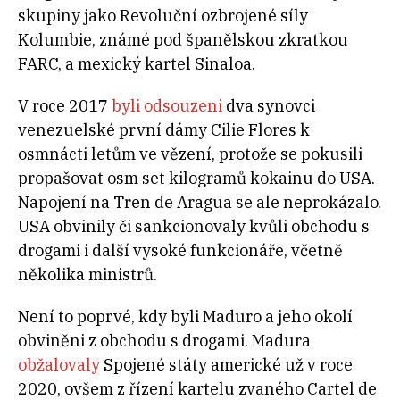
skupiny jako Revoluční ozbrojené síly
Kolumbie, známé pod španělskou zkratkou
FARC, a mexický kartel Sinaloa.
V roce 2017
byli odsouzeni
dva synovci
venezuelské první dámy Cilie Flores k
osmnácti letům ve vězení, protože se pokusili
propašovat osm set kilogramů kokainu do USA.
Napojení na Tren de Aragua se ale neprokázalo.
USA obvinily či sankcionovaly kvůli obchodu s
drogami i další vysoké funkcionáře, včetně
několika ministrů.
Není to poprvé, kdy byli Maduro a jeho okolí
obviněni z obchodu s drogami. Madura
obžalovaly
Spojené státy americké už v roce
2020, ovšem z řízení kartelu zvaného Cartel de