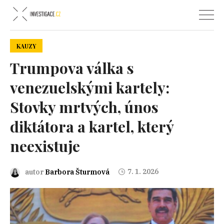
KAUZY
Trumpova válka s
venezuelskými kartely:
Stovky mrtvých, únos
diktátora a kartel, který
neexistuje
7. 1. 2026
autor
Barbora Šturmová