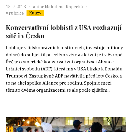
18. 9. 2023
autor
Mahulena Kopecká
Kauzy
v rubrice
Konzervativní lobbisti z USA rozhazují
sítě i v Česku
Lobbuje v lidskoprávních institucích, investuje miliony
dolarů do subjektů po celém světě a aktivní je i v Evropě.
Řeč je o americké konzervativní organizaci Aliance
bránící svobodu (ADF), která má v USA blízko k Donaldu
Trumpovi. Zástupkyně ADF navštívila před lety Česko, a
to na akci spolku Aliance pro rodinu. Spojnic mezi
těmito dvěma organizacemi se ale podle zjištění...