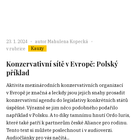
23. 1. 2024
autor
Mahulena Kopecká
Kauzy
v rubrice
Konzervativní sítě v Evropě: Polský
příklad
Aktivita mezinárodních konzervativních organizací
v Evropě je značná a leckdy jsou jejich snahy prosadit
konzervativní agendu do legislativy konkrétních států
úspěšné. Výrazně se jim něco podobného podařilo
například v Polsku. A to díky tamnímu hnutí Ordo Iuris,
které také patří k partnerům české Aliance pro rodinu.
Tento text si můžete poslechnout i v audioverzi.
Audiočlánky pro vás načítá...