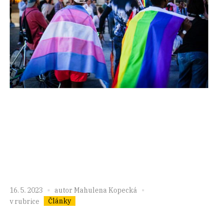
16. 5. 2023
autor
Mahulena Kopecká
Články
v rubrice