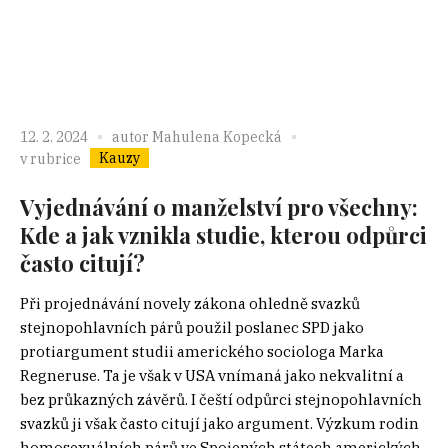
12. 2. 2024
autor
Mahulena Kopecká
Kauzy
v rubrice
Vyjednávání o manželství pro všechny:
Kde a jak vznikla studie, kterou odpůrci
často citují?
Při projednávání novely zákona ohledně svazků
stejnopohlavních párů použil poslanec SPD jako
protiargument studii amerického sociologa Marka
Regneruse. Ta je však v USA vnímaná jako nekvalitní a
bez průkazných závěrů. I čeští odpůrci stejnopohlavních
svazků ji však často citují jako argument. Výzkum rodin
homosexuálních párů ve Spojených státech amerických