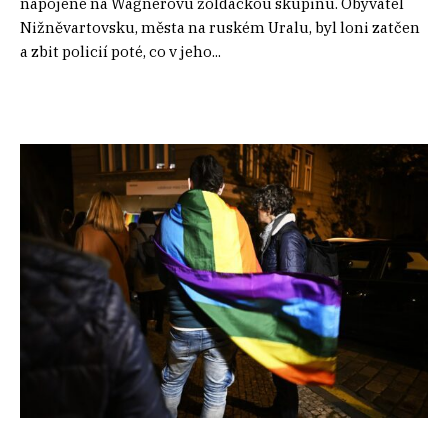
napojené na Wagnerovu žoldáckou skupinu. Obyvatel
Nižněvartovsku, města na ruském Uralu, byl loni zatčen
a zbit policií poté, co v jeho...