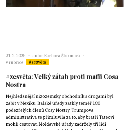
21. 2. 2025
autor
Barbora Šturmová
#zesvěta
v rubrice
#zesvěta: Velký zátah proti mafii Cosa
Nostra
Nejhledanější nizozemský obchodník s drogami byl
zabit v Mexiku. Italské úřady zatkly téměř 180
podezřelých členů Cosy Nostry. Trumpova
administrativa se přimluvila za to, aby bratři Tateovi
mohli cestovat. Moldavské úřady zadržely tři lidi