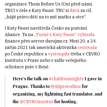
organizace Them Before Us (Oni před námi,
TBU) v čele s Katy Faust. TBU si
dává
za cíl,
„hájit právo dětí na to mít matku a otce“.
I Katy Faust navštívila Česko na pozvání
Aliance. Ta na
„Turné s Katy Faust“
vybírala
finance přes server darujme.cz. Mezi 20. a 24.
zářím 2021 tak americká aktivistka
cestovala
po České republice a
vystoupila
třeba v CEVRO
Institutu v Praze nebo v sídle veřejného
ochránce práv v Brně.
Here’s the talk on
I gave in
#childrensrights
Prague. Thanks to
for
@Aliprorodinu
organizing, my lightning fast translator, and
the
for hosting.
@CEVROinstitut