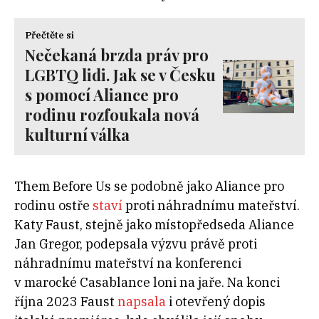
Přečtěte si
Nečekaná brzda práv pro
LGBTQ lidi. Jak se v Česku
s pomocí Aliance pro
rodinu rozfoukala nová
kulturní válka
Them Before Us se podobně jako Aliance pro
rodinu ostře
staví
proti náhradnímu mateřství.
Katy Faust, stejně jako místopředseda Aliance
Jan Gregor, podepsala výzvu právě proti
náhradnímu mateřství na konferenci
v marocké Casablance loni na jaře. Na konci
října 2023 Faust
napsala
i otevřený dopis