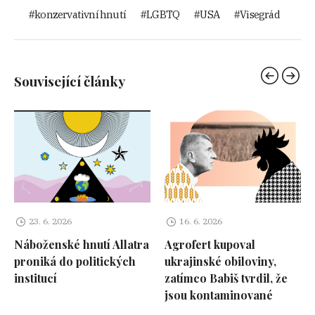
konzervativní hnutí
LGBTQ
USA
Visegrád
Související články
23. 6. 2026
16. 6. 2026
Náboženské hnutí Allatra
Agrofert kupoval
proniká do politických
ukrajinské obiloviny,
institucí
zatímco Babiš tvrdil, že
jsou kontaminované