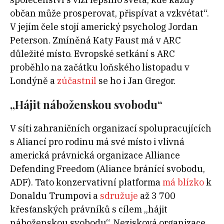
občan může prosperovat, přispívat a vzkvétat“.
V jejím čele stojí americký psycholog Jordan
Peterson. Zmíněná Katy Faust má v ARC
důležité místo. Evropské setkání s ARC
proběhlo na začátku loňského listopadu v
Londýně a
zúčastnil
se ho i Jan Gregor.
„Hájit náboženskou svobodu“
V síti zahraničních organizací spolupracujících
s Aliancí pro rodinu má své místo i vlivná
americká právnická organizace Alliance
Defending Freedom (Aliance bránící svobodu,
ADF). Tato konzervativní platforma
má blízko
k
Donaldu Trumpovi a
sdružuje
až 3 700
křesťanských právníků s cílem „hájit
náboženskou svobodu“. Nezisková organizace