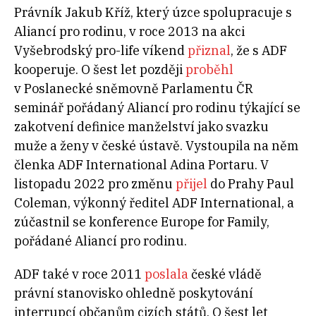
Právník Jakub Kříž, který úzce spolupracuje s
Aliancí pro rodinu, v roce 2013 na akci
Vyšebrodský pro-life víkend
přiznal
, že s ADF
kooperuje. O šest let později
proběhl
v Poslanecké sněmovně Parlamentu ČR
seminář pořádaný Aliancí pro rodinu týkající se
zakotvení definice manželství jako svazku
muže a ženy v české ústavě. Vystoupila na něm
členka ADF International Adina Portaru. V
listopadu 2022 pro změnu
přijel
do Prahy Paul
Coleman, výkonný ředitel ADF International, a
zúčastnil se konference Europe for Family,
pořádané Aliancí pro rodinu.
ADF také v roce 2011
poslala
české vládě
právní stanovisko ohledně poskytování
interrupcí občanům cizích států. O šest let