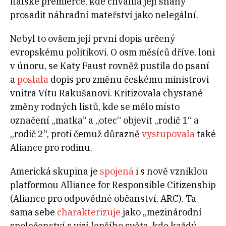
italské premiérce, kde chválila její snahy
prosadit náhradní mateřství jako nelegální.
Nebyl to ovšem její první dopis určený
evropskému politikovi. O osm měsíců dříve, loni
v únoru, se Katy Faust rovněž pustila do psaní
a
poslala
dopis pro změnu českému ministrovi
vnitra Vítu Rakušanovi. Kritizovala chystané
změny rodných listů, kde se mělo místo
označení „matka“ a „otec“ objevit „rodič 1“ a
„rodič 2“, proti čemuž důrazně
vystupovala
také
Aliance pro rodinu.
Americká skupina je
spojená
i s nově vzniklou
platformou Alliance for Responsible Citizenship
(Aliance pro odpovědné občanství, ARC). Ta
sama sebe
charakterizuje
jako „mezinárodní
společenství s vizí lepšího světa, kde každý