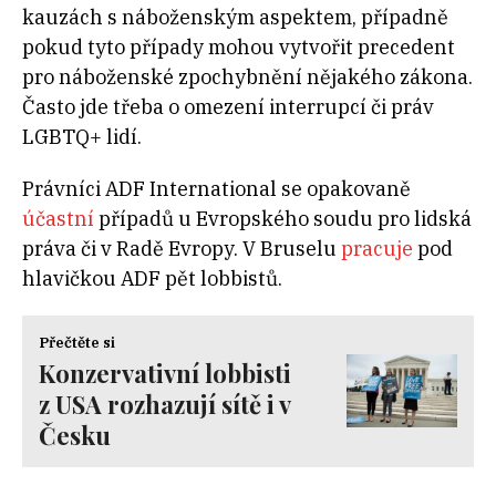
kauzách s náboženským aspektem, případně
pokud tyto případy mohou vytvořit precedent
pro náboženské zpochybnění nějakého zákona.
Často jde třeba o omezení interrupcí či práv
LGBTQ+ lidí.
Právníci ADF International se opakovaně
účastní
případů u Evropského soudu pro lidská
práva či v Radě Evropy. V Bruselu
pracuje
pod
hlavičkou ADF pět lobbistů.
Přečtěte si
Konzervativní lobbisti
z USA rozhazují sítě i v
Česku