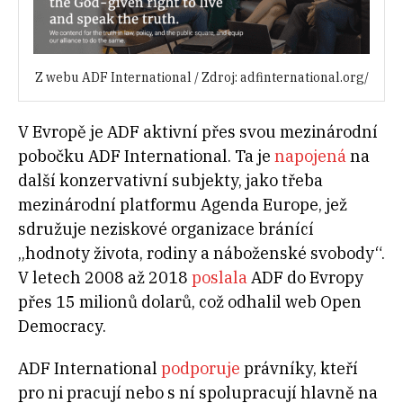
Z webu ADF International / Zdroj: adfinternational.org/
V Evropě je ADF aktivní přes svou mezinárodní
pobočku ADF International. Ta je
napojená
na
další konzervativní subjekty, jako třeba
mezinárodní platformu Agenda Europe, jež
sdružuje neziskové organizace bránící
„hodnoty života, rodiny a náboženské svobody“.
V letech 2008 až 2018
poslala
ADF do Evropy
přes 15 milionů dolarů, což odhalil web Open
Democracy.
ADF International
podporuje
právníky, kteří
pro ni pracují nebo s ní spolupracují hlavně na