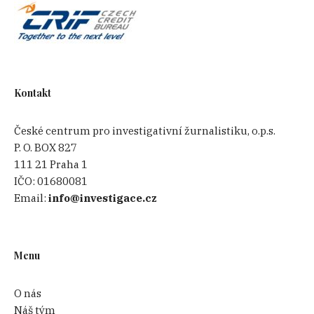
Kontakt
České centrum pro investigativní žurnalistiku, o.p.s.
P. O. BOX 827
111 21 Praha 1
IČO:
01680081
Email:
info@investigace.cz
Menu
O nás
Náš tým