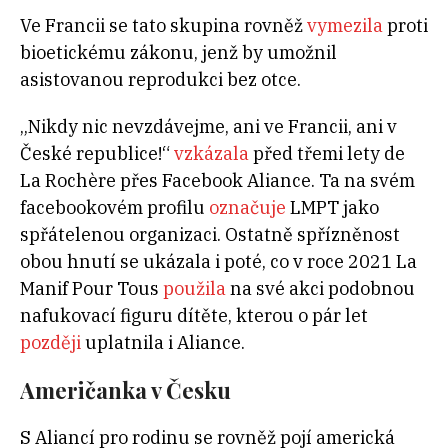
Ve Francii se tato skupina rovněž
vymezila
proti
bioetickému zákonu, jenž by umožnil
asistovanou reprodukci bez otce.
„Nikdy nic nevzdávejme, ani ve Francii, ani v
České republice!“
vzkázala
před třemi lety de
La Rochère přes Facebook Aliance. Ta na svém
facebookovém profilu
označuje
LMPT jako
spřátelenou organizaci. Ostatně spřízněnost
obou hnutí se ukázala i poté, co v roce 2021 La
Manif Pour Tous
použila
na své akci podobnou
nafukovací figuru dítěte, kterou o pár let
později
uplatnila i Aliance.
Američanka v Česku
S Aliancí pro rodinu se rovněž pojí americká