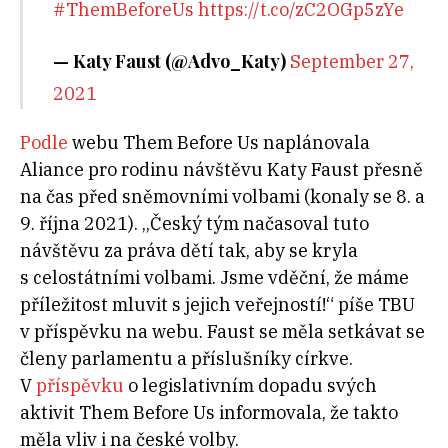
#ThemBeforeUs
https://t.co/zC2OGp5zYe
— Katy Faust (@Advo_Katy)
September 27,
2021
Podle
webu Them Before Us naplánovala
Aliance pro rodinu návštěvu Katy Faust přesně
na čas před sněmovními volbami (konaly se 8. a
9. října 2021). „Český tým načasoval tuto
návštěvu za práva dětí tak, aby se kryla
s celostátními volbami. Jsme vděční, že máme
příležitost mluvit s jejich veřejností!“ píše TBU
v příspěvku na webu. Faust se měla setkávat se
členy parlamentu a příslušníky církve.
V
příspěvku
o legislativním dopadu svých
aktivit Them Before Us informovala, že takto
měla vliv i na české volby.