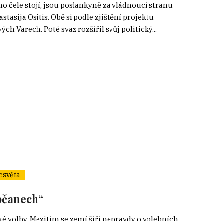
ho čele stojí, jsou poslankyně za vládnoucí stranu
asija Ositis. Obě si podle zjištění projektu
h Varech. Poté svaz rozšířil svůj politický...
esvěta
občanech“
ké volby. Mezitím se zemí šíří nepravdy o volebních