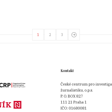
1
2
3
Kontakt
České centrum pro investiga
žurnalistiku, o.p.s.
P. O. BOX 827
111 21 Praha 1
IČO:
01680081