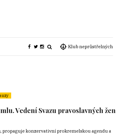
Klub neprůstřelných
auzy
mlu. Vedení Svazu pravoslavných žen
ů, propaguje konzervativní prokremelskou agendu a