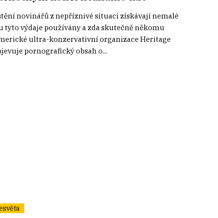
ění novinářů z nepříznivé situaci získávají nemalé
jsou tyto výdaje používány a zda skutečně někomu
 americké ultra-konzervativní organizace Heritage
jevuje pornografický obsah o...
esvěta