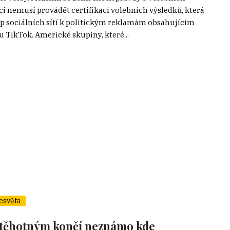
ci nemusí provádět certifikaci volebních výsledků, která
up sociálních sítí k politickým reklamám obsahujícím
 TikTok. Americké skupiny, které...
esvěta
 těhotným končí neznámo kde