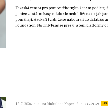
Texaská centra pro pomoc těhotným ženám podle zjišt
peníze ze státní kasy, nikdo ale nedohlíží na to, jak 
pomáhají. Hackeři tvrdí, že se nabourali do databází
Foundation. Na OnlyFans se přes ujištění platformy ob
#z
v rubrice
12. 7. 2024
autor
Mahulena Kopecká