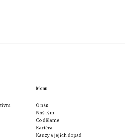
Menu
tivní
O nás
Náš tým
Co děláme
Kariéra
Kauzy a jejich dopad