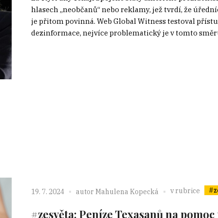
hlasech „neobčanů“ nebo reklamy, jež tvrdí, že úřední
je přitom povinná. Web Global Witness testoval příst
dezinformace, nejvíce problematický je v tomto směru
#z
v rubrice
19. 7. 2024
autor
Mahulena Kopecká
#zesvěta: Peníze Texasanů na pomoc