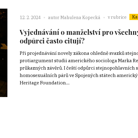
Ka
v rubrice
12. 2. 2024
autor
Mahulena Kopecká
Vyjednávání o manželství pro všechny:
odpůrci často citují?
Při projednávání novely zákona ohledně svazků stejn
protiargument studii amerického sociologa Marka Reg
průkazných závěrů. I čeští odpůrci stejnopohlavních 
homosexuálních párů ve Spojených státech americkýc
Heritage Foundation....