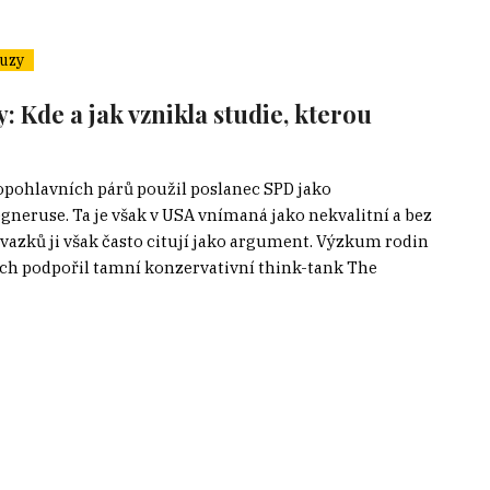
uzy
 Kde a jak vznikla studie, kterou
opohlavních párů použil poslanec SPD jako
neruse. Ta je však v USA vnímaná jako nekvalitní a bez
svazků ji však často citují jako argument. Výzkum rodin
h podpořil tamní konzervativní think-tank The