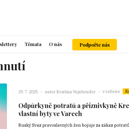
lettery
Témata
O nás
Podpořte nás
hnutí
K
v rubrice
29. 7. 2025
autor
Kristina Vejnbender
Odpůrkyně potratů a příznivkyně Kre
vlastní byty ve Varech
Ruský Svaz pravoslavných žen bojuje za zákaz potrat