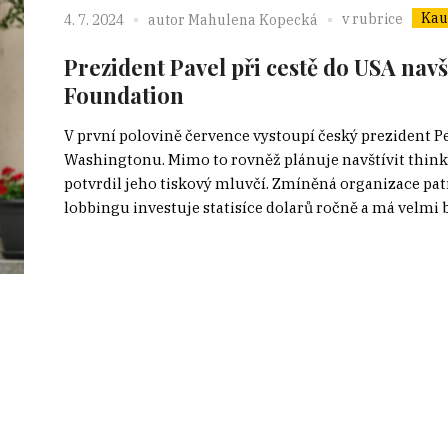
Kau
v rubrice
4. 7. 2024
autor
Mahulena Kopecká
Prezident Pavel při cestě do USA navš
Foundation
V první polovině července vystoupí český prezident P
Washingtonu. Mimo to rovněž plánuje navštívit think 
potvrdil jeho tiskový mluvčí. Zmíněná organizace patř
lobbingu investuje statisíce dolarů ročně a má velmi b