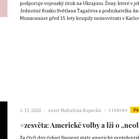
podporuje vojenský útok na Ukrajinu. Ženy, které v je
Jednotné Rusko Světlana Ťagačeva a podnikatelka Anast
Munscanner před 15 lety koupily nemovitosti v Karlovýc
#z
v rubrice
1. 11. 2024
autor
Mahulena Kopecká
#zesvěta: Americké volby a lži o „ne
Za čtyři dny čekají Spojené státy americké prezidents