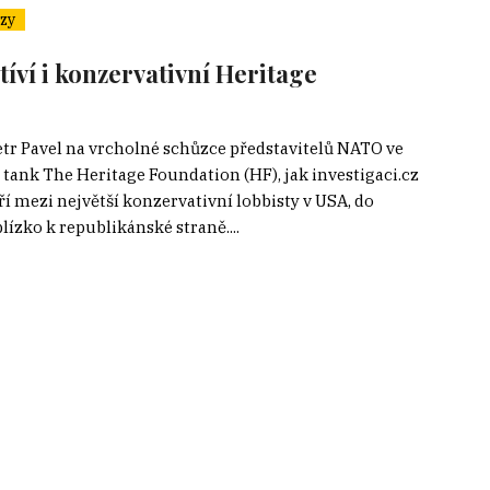
zy
tíví i konzervativní Heritage
etr Pavel na vrcholné schůzce představitelů NATO ve
tank The Heritage Foundation (HF), jak investigaci.cz
í mezi největší konzervativní lobbisty v USA, do
lízko k republikánské straně....