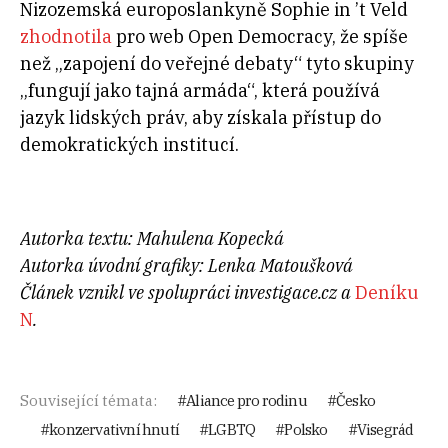
Nizozemská europoslankyně Sophie in ’t Veld
zhodnotila
pro web Open Democracy, že spíše
než „zapojení do veřejné debaty“ tyto skupiny
„fungují jako tajná armáda“, která používá
jazyk lidských práv, aby získala přístup do
demokratických institucí.
Autorka textu: Mahulena Kopecká
Autorka úvodní grafiky: Lenka Matoušková
Článek vznikl ve spolupráci investigace.cz a
Deníku
N
.
Související témata:
Aliance pro rodinu
Česko
konzervativní hnutí
LGBTQ
Polsko
Visegrád