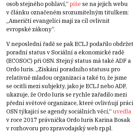
osob stejného pohlaví,“
píše
se na jejich webu
v článku označeném srozumitelným titulkem:
„Američtí evangelíci mají za cíl ovlivnit
evropské zákony“.
V neposlední řadě se pak ECLJ podařilo obdržet
poradní status v Sociální a ekonomické radě
(ECOSOC) při OSN. Stejný status má také ADF a
Ordo Iuris. „Získání poradního statusu pro
relativně mladou organizaci a také to, že jsme
se ocitli mezi subjekty, jako je ECLJ nebo ADF,
ukazuje, že Ordo Iuris se rychle zařadilo mezi
přední světové organizace, které ovlivňují práci
OSN týkající se agendy sociálních věcí,“
uvedla
v roce 2017 právnička Ordo Iuris Karina Bosak
v rozhovoru pro zpravodajský web rp.pl.