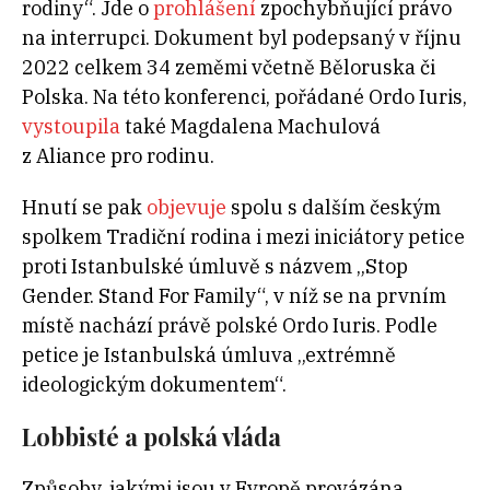
rodiny“. Jde o
prohlášení
zpochybňující právo
na interrupci. Dokument byl podepsaný v říjnu
2022 celkem 34 zeměmi včetně Běloruska či
Polska. Na této konferenci, pořádané Ordo Iuris,
vystoupila
také Magdalena Machulová
z Aliance pro rodinu.
Hnutí se pak
objevuje
spolu s dalším českým
spolkem Tradiční rodina i mezi iniciátory petice
proti Istanbulské úmluvě s názvem „Stop
Gender. Stand For Family“, v níž se na prvním
místě nachází právě polské Ordo Iuris. Podle
petice je Istanbulská úmluva „extrémně
ideologickým dokumentem“.
Lobbisté a polská vláda
Způsoby, jakými jsou v Evropě provázána