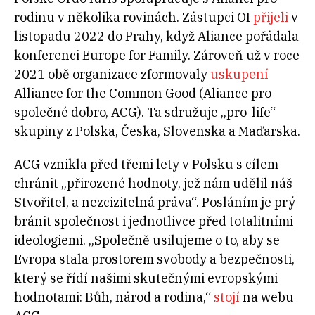
rodinu v několika rovinách. Zástupci OI
přijeli
v
listopadu 2022 do Prahy, když Aliance pořádala
konferenci Europe for Family. Zároveň už v roce
2021 obě organizace zformovaly
uskupení
Alliance for the Common Good (Aliance pro
společné dobro, ACG). Ta sdružuje „pro-life“
skupiny z Polska, Česka, Slovenska a Maďarska.
ACG vznikla před třemi lety v Polsku s cílem
chránit „přirozené hodnoty, jež nám udělil náš
Stvořitel, a nezcizitelná práva“. Posláním je prý
bránit společnost i jednotlivce před totalitními
ideologiemi. „Společně usilujeme o to, aby se
Evropa stala prostorem svobody a bezpečnosti,
který se řídí našimi skutečnými evropskými
hodnotami: Bůh, národ a rodina,“
stojí
na webu