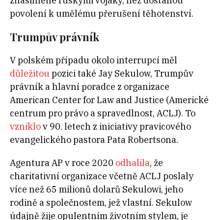
znásilněné ruskými vojáky, než dostanou
povolení k umělému přerušení těhotenství.
Trumpův právník
V polském případu okolo interrupcí měl
důležitou
pozici také Jay Sekulow, Trumpův
právník a hlavní poradce z organizace
American Center for Law and Justice (Americké
centrum pro právo a spravedlnost, ACLJ). To
vzniklo
v 90. letech z iniciativy pravicového
evangelického pastora Pata Robertsona.
Agentura AP v roce 2020
odhalila
, že
charitativní organizace včetně ACLJ poslaly
více než 65 milionů dolarů Sekulowi, jeho
rodině a společnostem, jež vlastní. Sekulow
údajně žije opulentním životním stylem, je