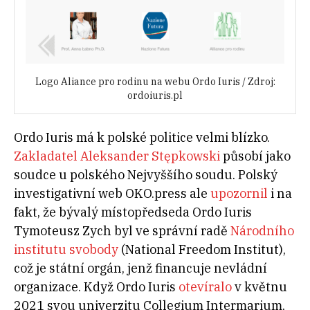
Logo Aliance pro rodinu na webu Ordo Iuris / Zdroj:
ordoiuris.pl
Ordo Iuris má k polské politice velmi blízko.
Zakladatel
Aleksander Stępkowski
působí jako
soudce u polského Nejvyššího soudu. Polský
investigativní web OKO.press ale
upozornil
i na
fakt, že bývalý místopředseda Ordo Iuris
Tymoteusz Zych byl ve správní radě
Národního
institutu svobody
(National Freedom Institut),
což je státní orgán, jenž financuje nevládní
organizace. Když Ordo Iuris
otevíralo
v květnu
2021 svou univerzitu Collegium Intermarium,