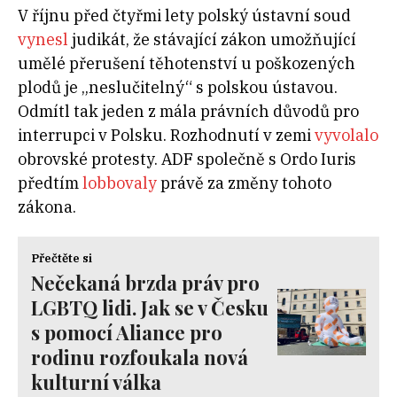
V říjnu před čtyřmi lety polský ústavní soud
vynesl
judikát, že stávající zákon umožňující
umělé přerušení těhotenství u poškozených
plodů je „neslučitelný“ s polskou ústavou.
Odmítl tak jeden z mála právních důvodů pro
interrupci v Polsku. Rozhodnutí v zemi
vyvolalo
obrovské protesty. ADF společně s Ordo Iuris
předtím
lobbovaly
právě za změny tohoto
zákona.
Přečtěte si
Nečekaná brzda práv pro
LGBTQ lidi. Jak se v Česku
s pomocí Aliance pro
rodinu rozfoukala nová
kulturní válka