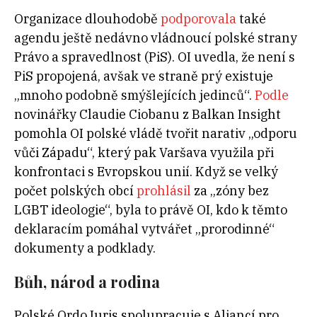
Organizace dlouhodobě
podporovala
také
agendu ještě nedávno vládnoucí polské strany
Právo a spravedlnost (PiS). OI uvedla, že není s
PiS propojená, avšak ve straně prý existuje
„mnoho podobně smýšlejících jedinců“.
Podle
novinářky Claudie Ciobanu z Balkan Insight
pomohla OI polské vládě tvořit narativ „odporu
vůči Západu“, který pak Varšava využila při
konfrontaci s Evropskou unií. Když se velký
počet polských obcí
prohlásil
za „zóny bez
LGBT ideologie“, byla to právě OI, kdo k těmto
deklaracím pomáhal vytvářet „prorodinné“
dokumenty a podklady.
Bůh, národ a rodina
Polské Ordo Iuris spolupracuje s Aliancí pro