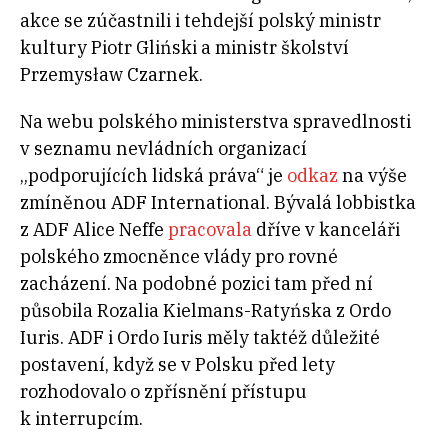
akce se zúčastnili i tehdejší polský ministr
kultury Piotr Gliński a ministr školství
Przemysław Czarnek.
Na webu polského ministerstva spravedlnosti
v seznamu nevládních organizací
„podporujících lidská práva“ je
odkaz
na výše
zmíněnou ADF International. Bývalá lobbistka
z ADF Alice Neffe
pracovala
dříve v kanceláři
polského zmocněnce vlády pro rovné
zacházení. Na podobné pozici tam před ní
působila Rozalia Kielmans-Ratyńska z Ordo
Iuris. ADF i Ordo Iuris měly taktéž důležité
postavení, když se v Polsku před lety
rozhodovalo o zpřísnění přístupu
k interrupcím.