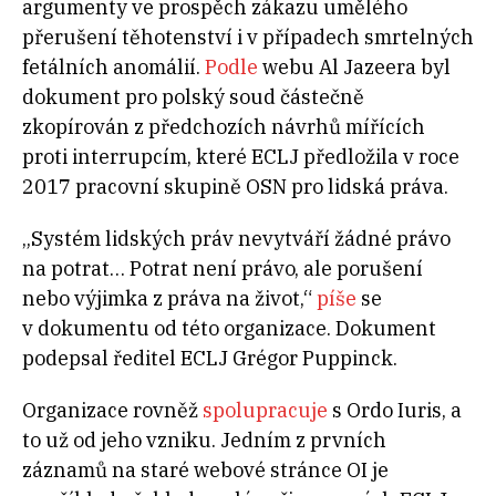
argumenty ve prospěch zákazu umělého
přerušení těhotenství i v případech smrtelných
fetálních anomálií.
Podle
webu Al Jazeera byl
dokument pro polský soud částečně
zkopírován z předchozích návrhů mířících
proti interrupcím, které ECLJ předložila v roce
2017 pracovní skupině OSN pro lidská práva.
„Systém lidských práv nevytváří žádné právo
na potrat… Potrat není právo, ale porušení
nebo výjimka z práva na život,“
píše
se
v dokumentu od této organizace. Dokument
podepsal ředitel ECLJ Grégor Puppinck.
Organizace rovněž
spolupracuje
s Ordo Iuris, a
to už od jeho vzniku. Jedním z prvních
záznamů na staré webové stránce OI je