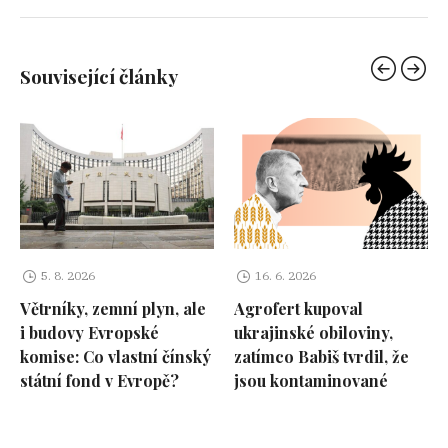
Související články
5. 8. 2026
16. 6. 2026
Větrníky, zemní plyn, ale
Agrofert kupoval
i budovy Evropské
ukrajinské obiloviny,
komise: Co vlastní čínský
zatímco Babiš tvrdil, že
státní fond v Evropě?
jsou kontaminované