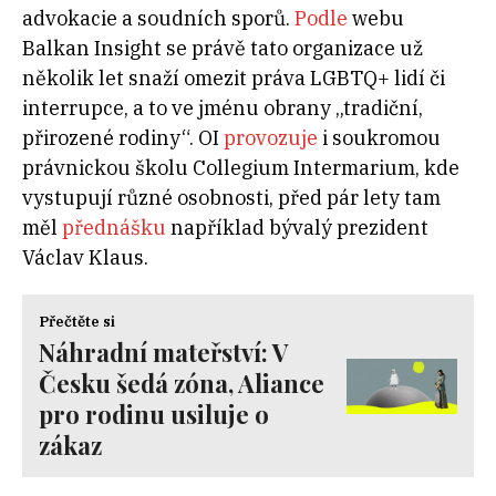
advokacie a soudních sporů.
Podle
webu
Balkan Insight se právě tato organizace už
několik let snaží omezit práva LGBTQ+ lidí či
interrupce, a to ve jménu obrany „tradiční,
přirozené rodiny“. OI
provozuje
i soukromou
právnickou školu Collegium Intermarium, kde
vystupují různé osobnosti, před pár lety tam
měl
přednášku
například bývalý prezident
Václav Klaus.
Přečtěte si
Náhradní mateřství: V
Česku šedá zóna, Aliance
pro rodinu usiluje o
zákaz