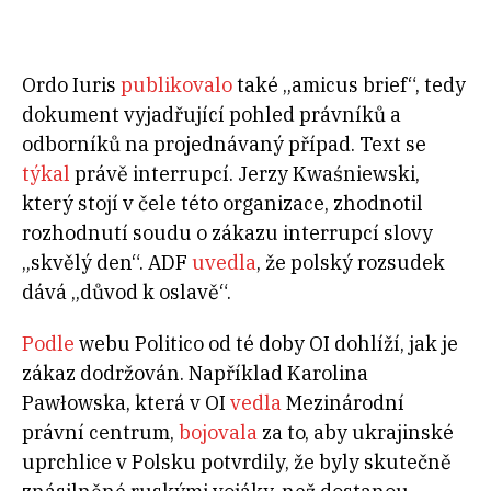
Ordo Iuris
publikovalo
také „amicus brief“, tedy
dokument vyjadřující pohled právníků a
odborníků na projednávaný případ. Text se
týkal
právě interrupcí. Jerzy Kwaśniewski,
který stojí v čele této organizace, zhodnotil
rozhodnutí soudu o zákazu interrupcí slovy
„skvělý den“. ADF
uvedla
, že polský rozsudek
dává „důvod k oslavě“.
Podle
webu Politico od té doby OI dohlíží, jak je
zákaz dodržován. Například Karolina
Pawłowska, která v OI
vedla
Mezinárodní
právní centrum,
bojovala
za to, aby ukrajinské
uprchlice v Polsku potvrdily, že byly skutečně