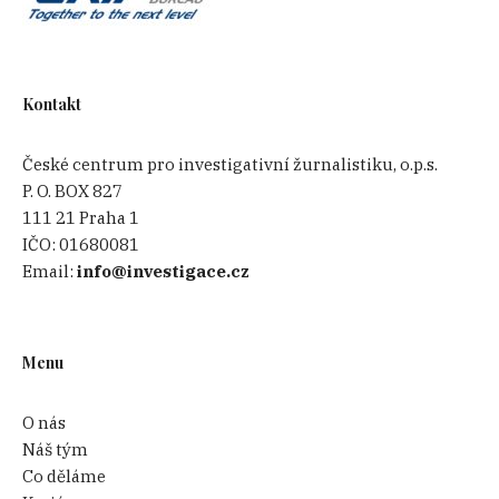
Kontakt
České centrum pro investigativní žurnalistiku, o.p.s.
P. O. BOX 827
111 21 Praha 1
IČO:
01680081
Email:
info@investigace.cz
Menu
O nás
Náš tým
Co děláme