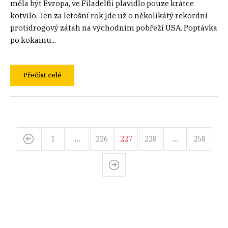
měla být Evropa, ve Filadelfii plavidlo pouze krátce
kotvilo. Jen za letošní rok jde už o několikátý rekordní
protidrogový zátah na východním pobřeží USA. Poptávka
po kokainu...
Přečíst celé
1
…
226
227
228
…
258