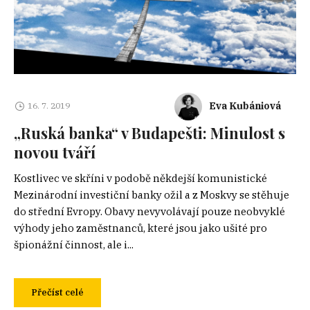
Eva Kubániová
16. 7. 2019
„Ruská banka“ v Budapešti: Minulost s
novou tváří
Kostlivec ve skříni v podobě někdejší komunistické
Mezinárodní investiční banky ožil a z Moskvy se stěhuje
do střední Evropy. Obavy nevyvolávají pouze neobvyklé
výhody jeho zaměstnanců, které jsou jako ušité pro
špionážní činnost, ale i...
Přečíst celé