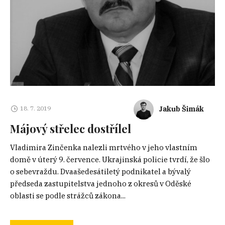
Jakub Šimák
18. 7. 2019
Májový střelec dostřílel
Vladimira Zinčenka nalezli mrtvého v jeho vlastním
domě v úterý 9. července. Ukrajinská policie tvrdí, že šlo
o sebevraždu. Dvaašedesátiletý podnikatel a bývalý
předseda zastupitelstva jednoho z okresů v Oděské
oblasti se podle strážců zákona...