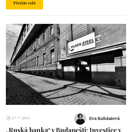
Přečíst celé
Eva Kubániová
17. 7. 2019
„Ruská banka“ v Budapešti: Investice v