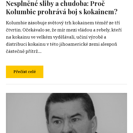
Nesplněné sliby a chudoba: Proč
Kolumbie prohrává boj s kokainem?
Kolumbie zásobuje světový trh kokainem téměř ze tří
čtvrtin. Očekávalo se, že mír mezi vládou a rebely, kteří
na kokainu ve velkém vydělávali, učiní výrobě a
distribuci kokainu v této jihoamerické zemi alespoň
částečně přítrž....
Přečíst celé