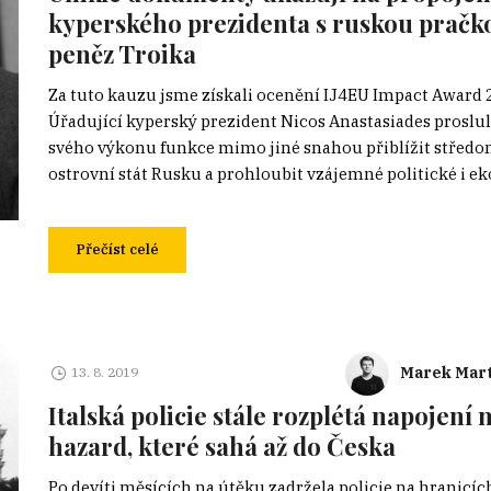
kyperského prezidenta s ruskou pračk
peněz Troika
Za tuto kauzu jsme získali ocenění IJ4EU Impact Award 
Úřadující kyperský prezident Nicos Anastasiades proslu
svého výkonu funkce mimo jiné snahou přiblížit střed
ostrovní stát Rusku a prohloubit vzájemné politické i e
Přečíst celé
Marek Mart
13. 8. 2019
Italská policie stále rozplétá napojení 
hazard, které sahá až do Česka
Po devíti měsících na útěku zadržela policie na hranicíc