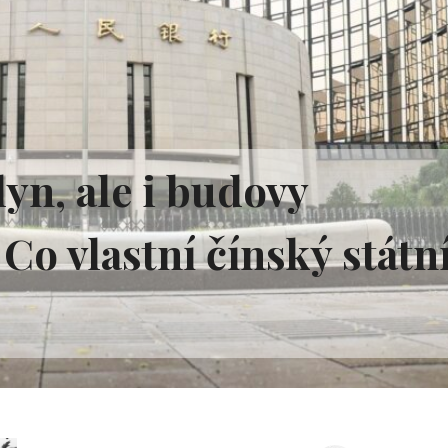
yn, ale i budovy
Co vlastní čínský státn