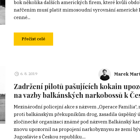
bok několika dalších amerických firem, které kvůli ob
nařčením musí platit mimosoudní vyrovnání americké 
cenné...
Přečíst celé
Marek Mart
6. 8. 2019
Zadržení pilotů pašujících kokain upo
na vazby balkánských narkobossů k Če
Mezinárodní policejní akce s názvem „Operace Familia“,
proti balkánským překupníkům drog, zasadila úspěšný 
zločinecké organizaci známé pod názvem Balkánský kart
znovu upozornil na propojení narkobyznysu ze zemí bý
Jugoslávie s Českou republiku....