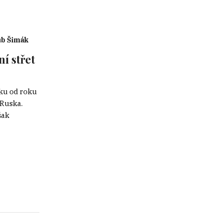
ub Šimák
í střet
sku od roku
 Ruska.
šak