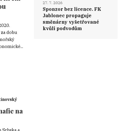
27. 7. 2026
ou
Sponzor bez licence. FK
Jablonec propaguje
směnárny vyšetřované
2020.
kvůli podvodům
l za dobu
omořský
konomické...
inovský
mafie na
h Srbska a