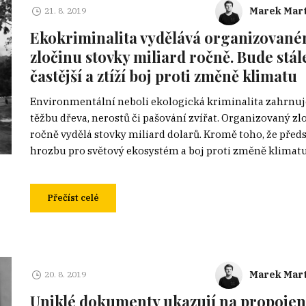
Marek Mart
21. 8. 2019
Ekokriminalita vydělává organizovan
zločinu stovky miliard ročně. Bude stál
častější a ztíží boj proti změně klimatu
Environmentální neboli ekologická kriminalita zahrnuj
těžbu dřeva, nerostů či pašování zvířat. Organizovaný zl
ročně vydělá stovky miliard dolarů. Kromě toho, že před
hrozbu pro světový ekosystém a boj proti změně klimatu,
Přečíst celé
Marek Mart
20. 8. 2019
Uniklé dokumenty ukazují na propojen