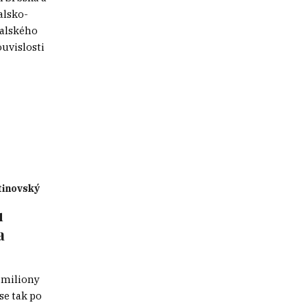
alsko-
talského
uvislosti
inovský
u
a
 miliony
se tak po