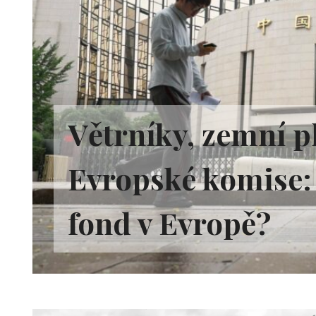
Větrníky, zemní pl
Evropské komise: 
fond v Evropě?