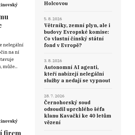
Holcovou
inovský
ému
5. 8. 2026
e
Větrníky, zemní plyn, ale i
budovy Evropské komise:
Co vlastní čínský státní
e nelegální
fond v Evropě?
očin na ní
stavuje
3. 8. 2026
 může...
Autonomní AI agenti,
kteří nabízejí nelegální
služby a nedají se vypnout
28. 7. 2026
Černohorský soud
odsoudil uprchlého šéfa
klanu Kavački ke 40 letům
inovský
vězení
í firem