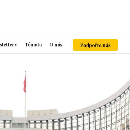
lettery
Témata
O nás
Podpořte nás