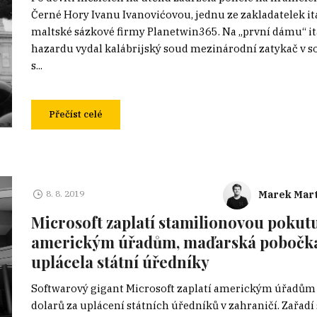
Černé Hory Ivanu Ivanovićovou, jednu ze zakladatelek it
maltské sázkové firmy Planetwin365. Na „první dámu“ i
hazardu vydal kalábrijský soud mezinárodní zatykač v so
s...
Přečíst celé
Marek Mart
8. 8. 2019
Microsoft zaplatí stamilionovou pokut
americkým úřadům, maďarská pobočk
uplácela státní úředníky
Softwarový gigant Microsoft zaplatí americkým úřadům
dolarů za uplácení státních úředníků v zahraničí. Zařadí 