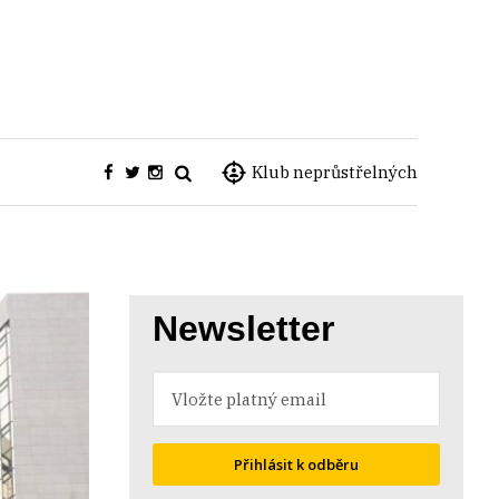
Klub neprůstřelných
Newsletter
Přihlásit k odběru