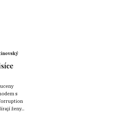
inovský
isíce
nuceny
chodem s
Corruption
rají ženy...