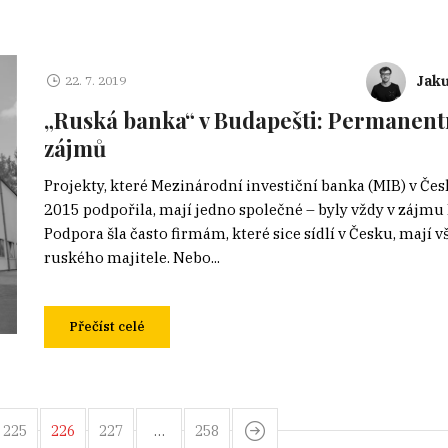
Jak
22. 7. 2019
„Ruská banka“ v Budapešti: Permanentn
zájmů
Projekty, které Mezinárodní investiční banka (MIB) v Če
2015 podpořila, mají jedno společné – byly vždy v zájmu
Podpora šla často firmám, které sice sídlí v Česku, mají v
ruského majitele. Nebo...
Přečíst celé
225
226
227
…
258