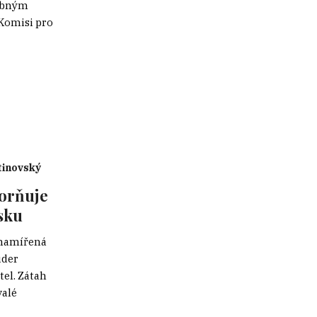
dobným
Komisi pro
inovský
zorňuje
sku
 namířená
úder
el. Zátah
valé