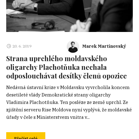
Marek Martinovský
20. 6. 2019
Strana uprchlého moldavského
oligarchy Plachotňuka nechala
odposlouchávat desítky členů opozice
Nedávná ústavní krize v Moldavsku vyvrcholila koncem
desetileté vlády Demokratické strany oligarchy
Vladimira Plachotňuka. Ten posléze ze země uprchl. Ze
zjištění serveru Rise Moldova nyní vyplývá, že moldavské
úřady v čele s Ministerstvem vnitra v...
Přečíst celé