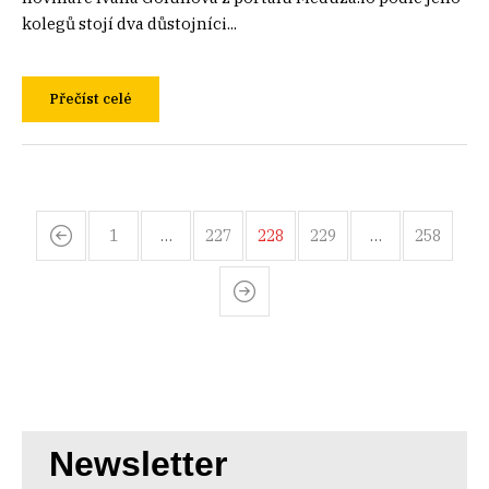
kolegů stojí dva důstojníci...
Přečíst celé
1
…
227
228
229
…
258
Newsletter