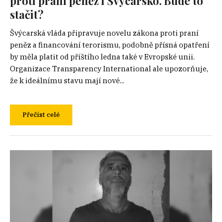
proti praní peněz i Švýcarsko. Bude to
stačit?
Švýcarská vláda připravuje novelu zákona proti praní
peněz a financování terorismu, podobně přísná opatření
by měla platit od příštího ledna také v Evropské unii.
Organizace Transparency International ale upozorňuje,
že k ideálnímu stavu mají nové...
Přečíst celé