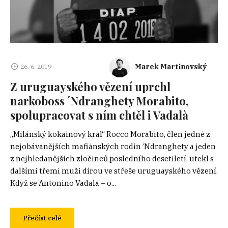
Marek Martinovský
26. 6. 2019
Z uruguayského vězení uprchl
narkoboss ´Ndranghety Morabito,
spolupracovat s ním chtěl i Vadalà
„Milánský kokainový král“ Rocco Morabito, člen jedné z
nejobávanějších mafiánských rodin ’Ndranghety a jeden
z nejhledanějších zločinců posledního desetiletí, utekl s
dalšími třemi muži dírou ve střeše uruguayského vězení.
Když se Antonino Vadala – o...
Přečíst celé