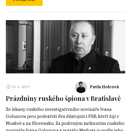
Pavla Holcová
13. 6. 2019
Prázdniny ruského špiona v Bratislavě
Ze šikany ruského investigativního novináře Ivana
Golunova jsou podezřelí dva důstojníci FSB, kteří žijí v
Moskvě a na Slovensku. Za podivným zatknutím ruského
novináře Ivana Golunova z portálu Meduza.io podle jeho