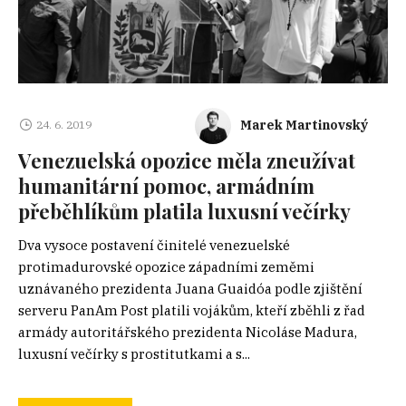
Marek Martinovský
24. 6. 2019
Venezuelská opozice měla zneužívat
humanitární pomoc, armádním
přeběhlíkům platila luxusní večírky
Dva vysoce postavení činitelé venezuelské
protimadurovské opozice západními zeměmi
uznávaného prezidenta Juana Guaidóa podle zjištění
serveru PanAm Post platili vojákům, kteří zběhli z řad
armády autoritářského prezidenta Nicoláse Madura,
luxusní večírky s prostitutkami a s...