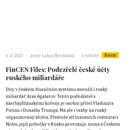
Kauzy
v rubrice
6. 4. 2021
autor
Lukáš Nechvátal
FinCEN Files: Podezřelé české účty
ruského miliardáře
Díry v českém finančním systému zneužil i ruský
miliardář Aras Agalarov. Tento podnikatel s
ázerbájdžánskými kořeny je osobní přítel Vladimira
Putina i Donalda Trumpa. Má ale i vazby na ruský
organizovaný zločin. Přestože síť luxusních restaurací
Nobu, jejíž pobočky v Rusku provozuje, nemá s Českem