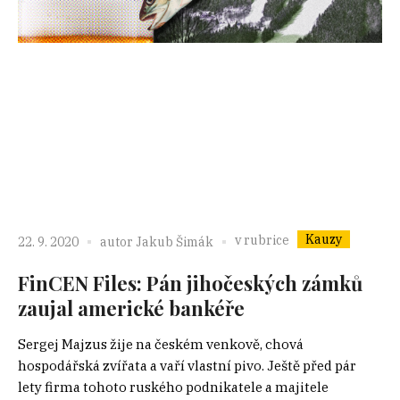
Kauzy
v rubrice
22. 9. 2020
autor
Jakub Šimák
FinCEN Files: Pán jihočeských zámků
zaujal americké bankéře
Sergej Majzus žije na českém venkově, chová
hospodářská zvířata a vaří vlastní pivo. Ještě před pár
lety firma tohoto ruského podnikatele a majitele