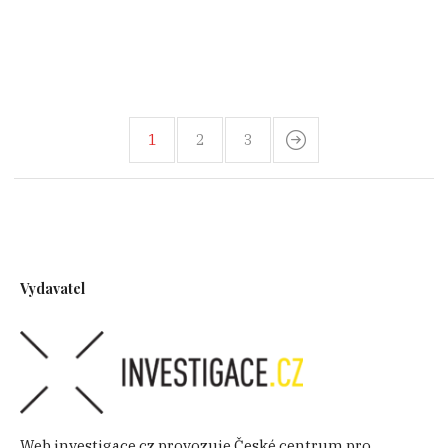
1
2
3
Vydavatel
Web investigace.cz provozuje České centrum pro