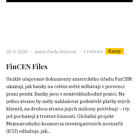
Kauzy
v rubrice
20. 9. 2020
autor
Pavla Holcová
FinCEN Files
Uniklé utajované dokumenty amerického úřadu FinCEN
ukazují, jak banky na celém světě selhávají v prevenci
praní peněz. Banky jsou v nezáviděníhodné pozici. Na
jednu stranu by měly nahlašovat podezřelé platby svých
klientů, na druhou stranu jejich miliony potřebují – i ty,
jež pocházejí z trestné činnosti. Globální projekt
Mezinárodního konsorcia investigativních novinářů
(ICIJ) odhaluje, jak...