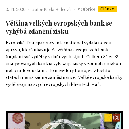
Články
v rubrice
2. 11. 2020
autor
Pavla Holcová
Většina velkých evropských bank se
vyhýbá zdanění zisku
Evropská Transparency International vydala novou
zprávu, která ukazuje, že většina evropských bank
(ne)daní své výdělky v daňových rájích. Celkem 31 ze 39
analyzovaných bank si vykazuje zisky v zemích s nízkou
nebo nulovou daní, a to navzdory tomu, že v těchto
státech nemá žádné zaměstnance. Velké evropské banky
vydělávají na svých evropských klientech – ať...