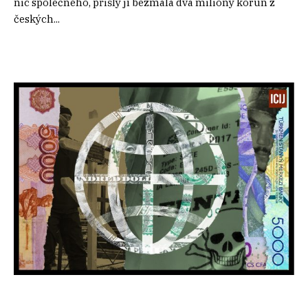
nic společného, přišly jí bezmála dva miliony korun z
českých...