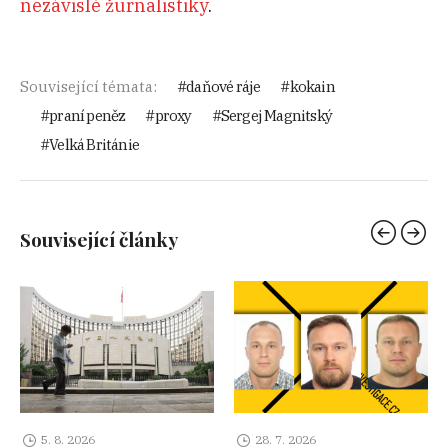
nezávislé žurnalistiky
.
Související témata:
daňové ráje
kokain
praní peněz
proxy
Sergej Magnitský
Velká Británie
Související články
5. 8. 2026
28. 7. 2026