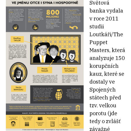
Světová
banka vydala
v roce 2011
studii
Loutkáři/The
Puppet
Masters, která
analyzuje 150
korupčních
kauz, které se
dostaly ve
Spojených
státech před
tzv. velkou
porotu (jde
tedy o zvlášť
závažné