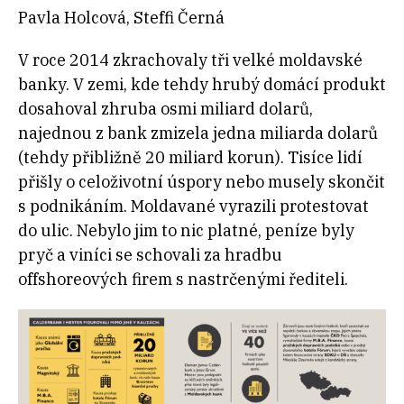
Pavla Holcová, Steffi Černá
V roce 2014 zkrachovaly tři velké moldavské
banky. V zemi, kde tehdy hrubý domácí produkt
dosahoval zhruba osmi miliard dolarů,
najednou z bank zmizela jedna miliarda dolarů
(tehdy přibližně 20 miliard korun). Tisíce lidí
přišly o celoživotní úspory nebo musely skončit
s podnikáním. Moldavané vyrazili protestovat
do ulic. Nebylo jim to nic platné, peníze byly
pryč a viníci se schovali za hradbu
offshoreových firem s nastrčenými řediteli.