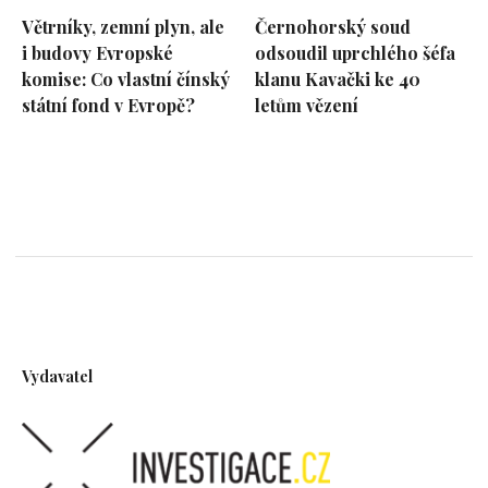
Větrníky, zemní plyn, ale
Černohorský soud
i budovy Evropské
odsoudil uprchlého šéfa
komise: Co vlastní čínský
klanu Kavački ke 40
státní fond v Evropě?
letům vězení
Vydavatel