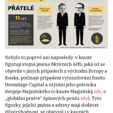
Nebylo to poprvé ani naposledy: v kauze
figurují stejná jména fiktivních šéfů, jaká už se
objevila v jiných případech z východní Evropy a
Ruska, počínaje případem vytunelování fondu
Hermitage Capital a utýrání jeho právníka
Sergeje Magnitského (o kauze Magnitskij
zde
, o
„globální pračce“ špinavých peněz
zde
). Tyto
figurky, jejichž jména a adresy mají dodávat
důvěryhodnost, se objevují i v kauzách