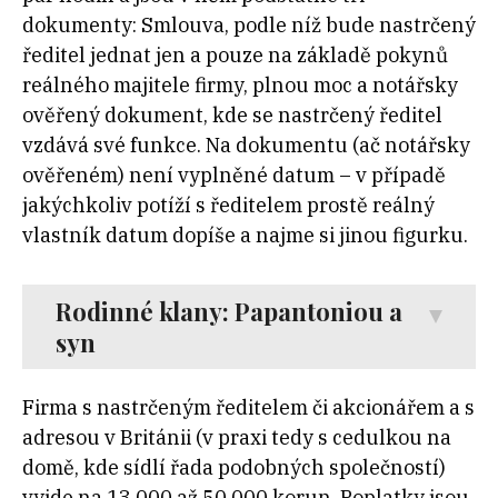
dokumenty: Smlouva, podle níž bude nastrčený
ředitel jednat jen a pouze na základě pokynů
reálného majitele firmy, plnou moc a notářsky
ověřený dokument, kde se nastrčený ředitel
vzdává své funkce. Na dokumentu (ač notářsky
ověřeném) není vyplněné datum – v případě
jakýchkoliv potíží s ředitelem prostě reálný
vlastník datum dopíše a najme si jinou figurku.
Rodinné klany: Papantoniou a
syn
Firma s nastrčeným ředitelem či akcionářem a s
adresou v Británii (v praxi tedy s cedulkou na
domě, kde sídlí řada podobných společností)
vyjde na 13 000 až 50 000 korun. Poplatky jsou