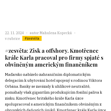
22. 11. 2024
autor
Mahulena Kopecká
#zesvěta
v rubrice
#zesvěta: Zisk a offshory. Kmotřenec
krále Karla pracoval pro firmy spjaté s
obviněným americkým finančníkem
Maďarsko nabízelo zahraničním diplomatickým
delegacím k ubytování hotel spojený s rodinou Viktora
Orbána. Banky se zavázaly k uhlíkové neutralitě,
pomáhaly však gigantům produkujícím fosilní paliva k
zisku. Kmotřenec britského krále Karla úzce
spolupracoval s americkým finančníkem obviněným z
obrovských daňových úniků. Kmotřenec krále Karla úzce