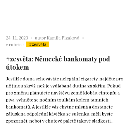
24. 11. 2023
autor
Kamila Plzáková
#zesvěta
v rubrice
#zesvěta: Německé bankomaty pod
útokem
Jestliže doma schováváte nelegální cigarety, najděte pro
ně jinou skrýš, než je vydlabaná dutina za skříní. Pokud
pro změnu plánujete návštěvu země klobás, eintopfu a
piva, vyhněte se nočním toulkám kolem tamních
bankomatů. A jestliže vás chytne mlsná a dostanete
zálusk na odpolední kávičku se sušenku, měli byste
zpozornět, neboť v chuťové paletě takové sladkosti...