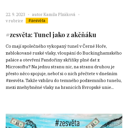
22. 9. 2023
autor
Kamila Plzáková
#zesvěta
v rubrice
#zesvěta: Tunel jako z akčňáku
Co mají společného vykopaný tunel v Černé Hoře,
zablokované ruské vlaky, vloupání do Buckinghamského
paláce a otevření Pandořiny skříňky plné dat z
Microsoftu? Na jednu stranu nic, na stranu druhou je
přesto něco spojuje, neboť si o nich přečtete v dnešním
#zesvěta. Takže vzhůru do temného podzemního tunelu,
mezi znehybněné vlaky na hranicích Evropské unie...