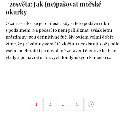
#zesvěta: Jak (ne)pašovat mořské
okurky
O září se říká, že je to měsíc, kdy si léto podává ruku
s podzimem. Na počasí to není příliš znát, avšak letní
prázdniny jsou definitivně fuč. My ovšem velmi dobře
víme, že prázdniny ve světě zločinu neexistují, což podle
všeho pochopili i po dovolené zotavení členové britské
vlády a po návratu do svých londýnských kanceláří...
1
2
…
5