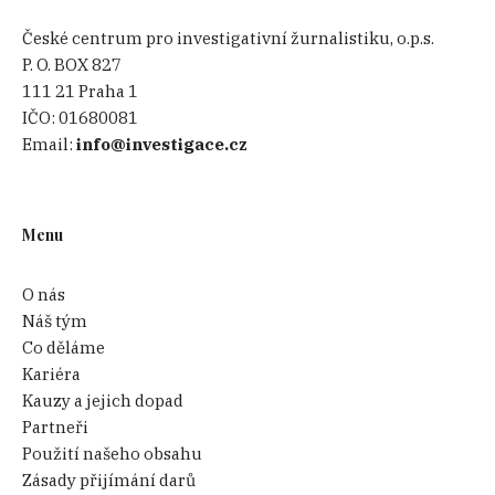
České centrum pro investigativní žurnalistiku, o.p.s.
P. O. BOX 827
111 21 Praha 1
IČO:
01680081
Email:
info@investigace.cz
Menu
O nás
Náš tým
Co děláme
Kariéra
Kauzy a jejich dopad
Partneři
Použití našeho obsahu
Zásady přijímání darů