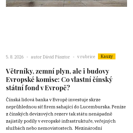
Kauzy
v rubrice
5. 8. 2026
autor
Dávid Pásztor
Větrníky, zemní plyn, ale i budovy
Evropské komise: Co vlastní čínský
státní fond v Evropě?
Čínská lidová banka v Evropě investuje skrze
neprůhlednou síť firem sahající do Lucemburska. Peníze
z čínských devizových rezerv tak státu nenápadně
zajistily podíly v evropské infrastruktuře, veřejných
službách nebo nemovistostech. Mezinárodní