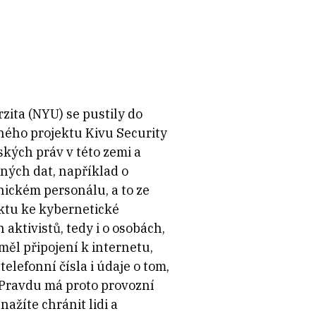
ita (NYU) se pustily do
ného projektu Kivu Security
kých práv v této zemi a
sných dat, například o
nickém personálu, a to ze
ktu ke kybernetické
 aktivistů, tedy i o osobách,
měl připojení k internetu,
lefonní čísla i údaje o tom,
. Pravdu má proto provozní
ažíte chránit lidi a