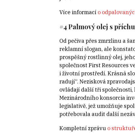
Více informací
o odpalovaný
#4 Palmový olej s přích
Od pečiva přes zmrzlinu a ša
reklamní slogan, ale konstato
prospěšný rostlinný olej, je
společnost First Resources v
i životní prostředí. Krásná sl
radují“. Nezisková zpravodajs
ovládají další tři společnosti
Mezinárodního konsorcia inve
legislativě, jež umožňuje spo
potřebovala audit další nezávi
Kompletní zprávu
o struktuř