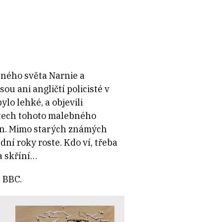
lného světa Narnie a
u ani angličtí policisté v
lo lehké, a objevili
ístech tohoto malebného
run. Mimo starých známých
ední roky roste. Kdo ví, třeba
a skříní…
h BBC.