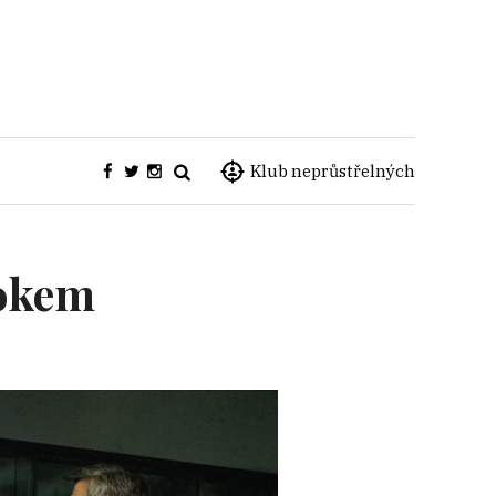
Klub neprůstřelných
tokem