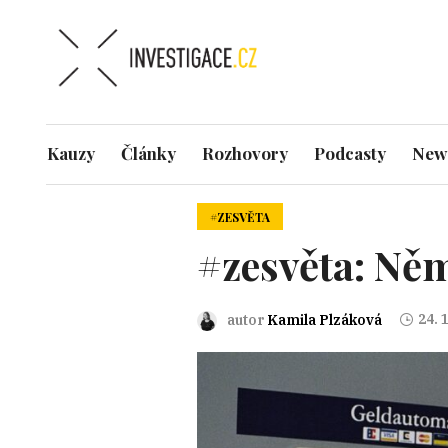
Kauzy
Články
Rozhovory
Podcasty
News
#ZESVĚTA
#zesvěta: Ně
24. 
autor
Kamila Plzáková