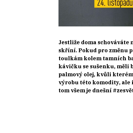
Jestliže doma schováváte n
skříní. Pokud pro změnu p
toulkám kolem tamních ban
kávičku se sušenku, měli b
palmový olej, kvůli kterém
výrobu této komodity, ale 
tom všem je dnešní #zesvět