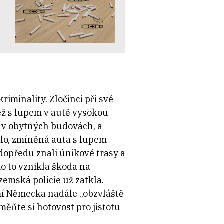
iminality. Zločinci při své
ež s lupem v autě vysokou
y v obytných budovách, a
lo, zmíněná auta s lupem
i dopředu znali únikové trasy a
mo to vznikla škoda na
emská policie už zatkla.
mí Německa nadále „obzvláště
ěňte si hotovost pro jistotu