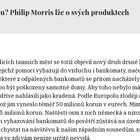
nu? Philip Morris lže o svých produktech
cích tamních měst se totiž objevil nový druh drsné kr
 jejichž pomocí vyhazují do vzduchu i bankomaty, nač
 Některé z odpálených bankomatů se přitom nacházel
bo být poškozeny samotné domy. Aby toho nebylo má
ž dříve nahlásili jako kradená. Podle Europolu zloděj
 což jim vyneslo téměř 50 milionů korun v eurech. Mi
5 milionů korun. Naštěstí osm z nich německá a nizoz
čin vyhazování bankomatů do povětří zůstává na úze
e chystat na návštěvu k našim západním sousedům, sm
a ve zdi vám peníze určitě nevydá.