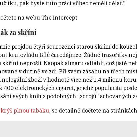
užitku, pak byste tuto práci vůbec neměli dělat.“
očtete na webu The Intercept.
ák za skříní
rnie projdou čtyři sourozenci starou skříní do kouze
 krutovládu Bílé čarodějnice. Žádné trasořitky nejso
skříní neprošli. Naopak almaru odtáhli, což jistě neby
chované v dutině ve zdi. Při svém zásahu na třech m
 nelegální zboží v hodnotě více než 1,4 milionu ko
jak 400 elektronických cigaret, jejichž popularita posl
apsání svých knih z podobných „zdrojů“ schovaných z
u skrýš plnou tabáku
, se detailně dočtete na stránkác