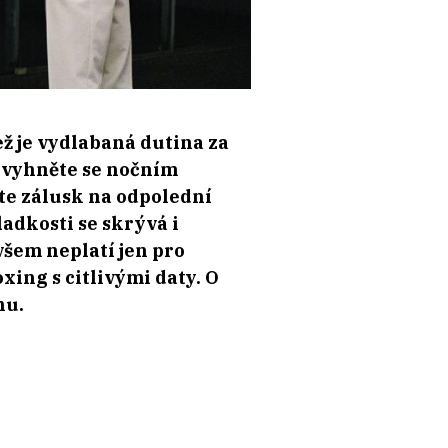
ež je vydlabaná dutina za
, vyhněte se nočním
te zálusk na odpolední
adkosti se skrývá i
všem neplatí jen pro
xing s citlivými daty. O
nu.