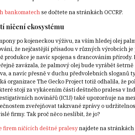
ch bankomatech
se dočtete na stránkách OCCRP.
utí ničení ekosystému
mpony po kojeneckou výživu, za vším hledej olej palm
vání, že nejčastější přísadou v různých výrobcích je 
hož produkce je navíc spojena s drancováním přírody.
eřejně zavázala, že palmový olej bude vyrábět šetrně
ova, a navíc přesně v duchu předvolebních sloganů typ
ká organizace The Gecko Project totiž odhalila, že po
, které stojí za vykácením části deštného pralesa v In
stigativních novinářů (ICIJ) také upozorňuje na me
lečnostem zveřejňovat takzvané zprávy o udržitelnost
slé firmy. Tak proč něco neslíbit, že jo?
e firem ničících deštné pralesy
najdete na stránkách 