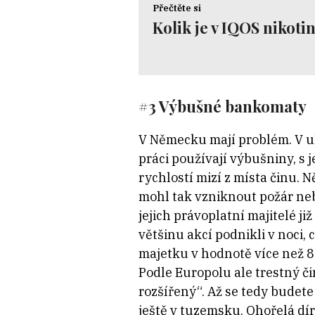
Přečtěte si
Kolik je v IQOS nikoti
#3 Výbušné bankomaty
V Německu mají problém. V uli
práci používají výbušniny, s
rychlostí mizí z místa činu.
mohl tak vzniknout požár ne
jejich právoplatní majitelé ji
většinu akcí podnikli v noci,
majetku v hodnotě více než 8
Podle Europolu ale trestný 
rozšířený“. Až se tedy budet
ještě v tuzemsku. Ohořelá dír