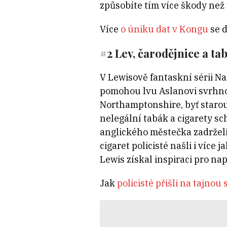
způsobíte tím více škody než 
Více
o úniku dat v Kongu
se d
#2 Lev, čarodějnice a tab
V Lewisově fantaskní sérii Na
pomohou lvu Aslanovi svrhnout
Northamptonshire, byť starou 
nelegální tabák a cigarety s
anglického městečka zadrželi
cigaret policisté našli i více 
Lewis získal inspiraci pro n
Jak
policisté přišli na tajno