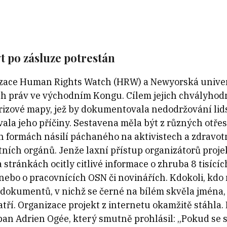
t po zásluze potrestán
zace Human Rights Watch (HRW) a Newyorská univerz
h práv ve východním Kongu. Cílem jejich chvályhod
rizové mapy, jež by dokumentovala nedodržování lids
vala jeho příčiny. Sestavena měla být z různých otře
ch formách násilí páchaného na aktivistech a zdravot
ích orgánů. Jenže laxní přístup organizátorů proje
 stránkách ocitly citlivé informace o zhruba 8 tisících
, nebo o pracovnících OSN či novinářích. Kdokoli, kdo 
okumentů, v nichž se černé na bílém skvěla jména, te
atří. Organizace projekt z internetu okamžitě stáhla
pan Adrien Ogée, který smutně prohlásil: „Pokud se sn