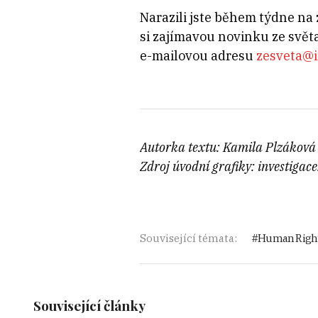
Narazili jste během týdne na
si zajímavou novinku ze svět
e-mailovou adresu
zesveta@i
Autorka textu: Kamila Plzáková
Zdroj úvodní grafiky: investigace
Související témata:
Human Righ
Související články