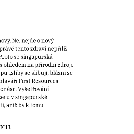
ový. Ne, nejde o nový
právě tento zdraví nepříliš
 Proto se singapurská
 s ohledem na přírodní zdroje
u „sliby se slibují, blázni se
hlaváři First Resources
donésii. Vyšetřování
zeru v singapurské
i, aniž by k tomu
ICIJ.