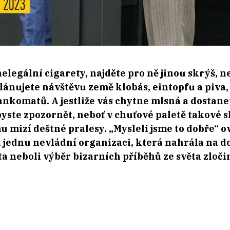
elegální cigarety, najděte pro ně jinou skrýš, n
lánujete návštěvu země klobás, eintopfu a piva
komatů. A jestliže vás chytne mlsná a dostane
yste zpozornět, neboť v chuťové paletě takové sl
u mizí deštné pralesy. „Mysleli jsme to dobře“ o
i jednu nevládní organizaci, která nahrála na do
a neboli výběr bizarních příběhů ze světa zloči