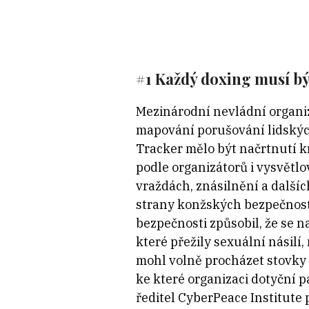
#1 Každý doxing musí bý
Mezinárodní nevládní organi
mapování porušování lidskýc
Tracker mělo být načrtnutí k
podle organizátorů i vysvětlo
vraždách, znásilnění a další
strany konžských bezpečnostn
bezpečnosti způsobil, že se na
které přežily sexuální násilí
mohl volně procházet stovky d
ke které organizaci dotyční p
ředitel CyberPeace Institute 