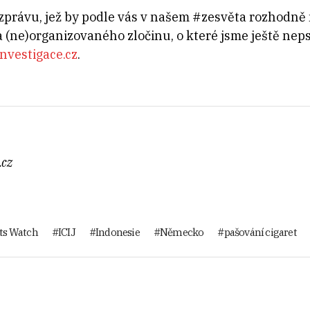
 zprávu, jež by podle vás v našem #zesvěta rozhodně 
a (ne)organizovaného zločinu, o
které jsme ještě neps
nvestigace.cz
.
.cz
ts Watch
ICIJ
Indonesie
Německo
pašování cigaret