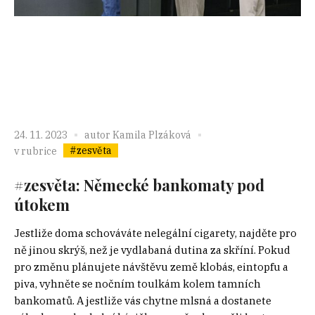
24. 11. 2023
autor
Kamila Plzáková
#zesvěta
v rubrice
#zesvěta: Německé bankomaty pod
útokem
Jestliže doma schováváte nelegální cigarety, najděte pro
ně jinou skrýš, než je vydlabaná dutina za skříní. Pokud
pro změnu plánujete návštěvu země klobás, eintopfu a
piva, vyhněte se nočním toulkám kolem tamních
bankomatů. A jestliže vás chytne mlsná a dostanete