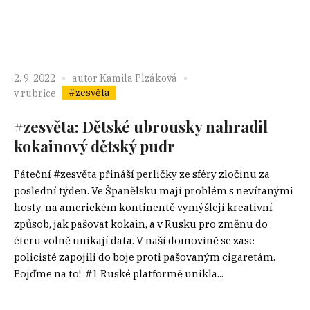
2. 9. 2022
autor
Kamila Plzáková
#zesvěta
v rubrice
#zesvěta: Dětské ubrousky nahradil
kokainový dětský pudr
Páteční #zesvěta přináší perličky ze sféry zločinu za
poslední týden. Ve Španělsku mají problém s nevítanými
hosty, na americkém kontinentě vymýšlejí kreativní
způsob, jak pašovat kokain, a v Rusku pro změnu do
éteru volně unikají data. V naší domovině se zase
policisté zapojili do boje proti pašovaným cigaretám.
Pojďme na to! #1 Ruské platformě unikla...