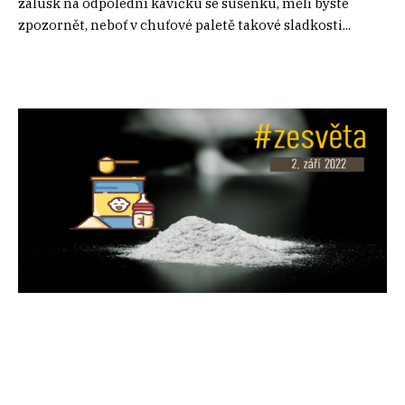
zálusk na odpolední kávičku se sušenku, měli byste
zpozornět, neboť v chuťové paletě takové sladkosti...