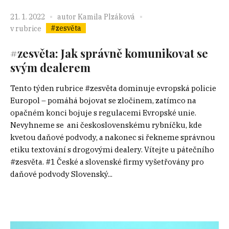
21. 1. 2022
autor
Kamila Plzáková
#zesvěta
v rubrice
#zesvěta: Jak správně komunikovat se
svým dealerem
Tento týden rubrice #zesvěta dominuje evropská policie
Europol – pomáhá bojovat se zločinem, zatímco na
opačném konci bojuje s regulacemi Evropské unie.
Nevyhneme se ani československému rybníčku, kde
kvetou daňové podvody, a nakonec si řekneme správnou
etiku textování s drogovými dealery. Vítejte u pátečního
#zesvěta. #1 České a slovenské firmy vyšetřovány pro
daňové podvody Slovenský...