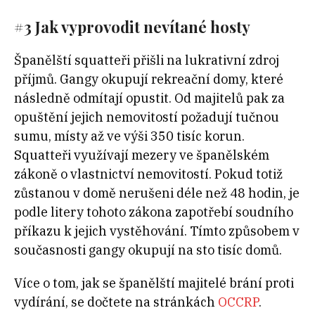
#3 Jak vyprovodit nevítané hosty
Španělští squatteři přišli na lukrativní zdroj
příjmů. Gangy okupují rekreační domy, které
následně odmítají opustit. Od majitelů pak za
opuštění jejich nemovitostí požadují tučnou
sumu, místy až ve výši 350 tisíc korun.
Squatteři využívají mezery ve španělském
zákoně o vlastnictví nemovitostí. Pokud totiž
zůstanou v domě nerušeni déle než 48 hodin, je
podle litery tohoto zákona zapotřebí soudního
příkazu k jejich vystěhování. Tímto způsobem v
současnosti gangy okupují na sto tisíc domů.
Více o tom, jak se španělští majitelé brání proti
vydírání, se dočtete na stránkách
OCCRP
.