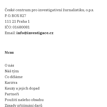
České centrum pro investigativní žurnalistiku, o.p.s.
P. O. BOX 827
111 21 Praha 1
IČO:
01680081
Email:
info@investigace.cz
Menu
O nás
Náš tým
Co děláme
Kariéra
Kauzy a jejich dopad
Partneři
Použití našeho obsahu
Zásady přijímání darů