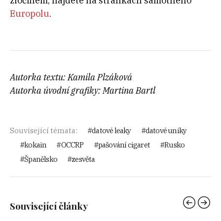
zločinem, najdete na stránkách samotného
Europolu
.
Autorka textu: Kamila Plzáková
Autorka úvodní grafiky: Martina Bartl
Související témata:
datové leaky
datové uniky
kokain
OCCRP
pašování cigaret
Rusko
Španělsko
zesvěta
Související články