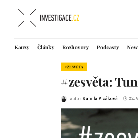
Kauzy
Články
Rozhovory
Podcasty
News
#ZESVĚTA
#zesvěta: Tun
22. 
autor
Kamila Plzáková