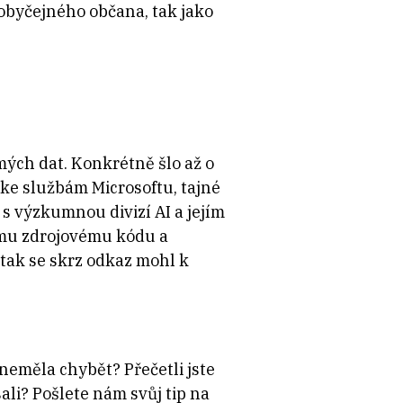
 obyčejného občana, tak jako
mých dat. Konkrétně šlo až o
 ke službám Microsoftu, tajné
 s výzkumnou divizí AI a jejím
ému zdrojovému kódu a
tak se skrz odkaz mohl k
neměla chybět? Přečetli jste
ali? Pošlete nám svůj tip na