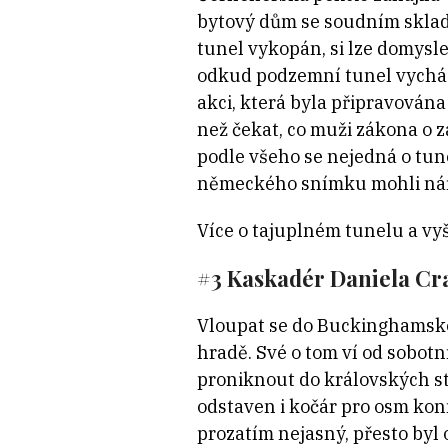
bytový dům se soudním sklade
tunel vykopán, si lze domyslet
odkud podzemní tunel vycház
akci, která byla připravována
než čekat, co muži zákona o z
podle všeho se nejedná o tunel
německého snímku mohli nár
Více o tajuplném tunelu a vy
#3 Kaskadér Daniela Cr
Vloupat se do Buckinghamské
hradě. Své o tom ví od sobotní
proniknout do královských st
odstaven i kočár pro osm kon
prozatím nejasný, přesto byl