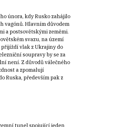
ého února, kdy Rusko zahájilo
ích vagónů. Hlavním důvodem
kými a postsovětskými zeměmi.
 Sovětském svazu, na území
přijíždí vlak z Ukrajiny do
elezniční soupravy by se za
ální není. Z důvodů válečného
ezdnost a zpomalují
y do Ruska, především pak z
zemní tunel spojující jeden