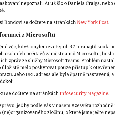
askování nepoznali. Ať už šlo o Daniela Craiga, nebo
bě.
si Bondovi se dočtete na stránkách
New York Post
.
formací z Microsoftu
ečné věc, když omylem zveřejnili 37 terabajtů soukro
áloh osobních počítačů zaměstnanců Microsoftu, hesla
erních zpráv ze služby Microsoft Teams. Problém nastal
o úložiště mělo poskytovat pouze přístup k otevřen
azu. Jeho URL adresa ale byla špatně nastavená, a 
dokoli.
ku se dočtete na stránkách
Infosecurity Magazine
.
 zprávu, jež by podle vás v našem #zesvěta rozhodně 
a (ne)organizovaného zločinu, o
které jsme ještě neps