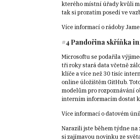
kterého místní úřady kvůli m
tak si prozatím posedí ve vaz
Více informací o rádoby Jame
#4 Pandořina skříňka in
Microsoftu se podařila výjim
tři roky stará data včetně z
klíče a více než 30 tisíc int
online úložištěm GitHub. Tot
modelům pro rozpoznávání obr
interním informacím dostat k
Více informací o datovém úni
Narazili jste během týdne na
si zajímavou novinku ze svět