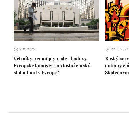
5. 8. 2026
22. 7. 2026
Větrníky, zemní plyn, ale i budovy
Ruský serv
Evropské komise: Co vlastní čínský
miliony čl
státní fond v Evropě?
Skutečným 