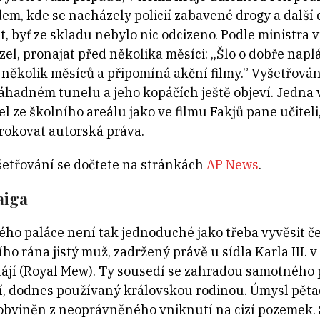
m, kde se nacházely policií zabavené drogy a další 
, byť ze skladu nebylo nic odcizeno. Podle ministra vn
el, pronajat před několika měsíci: „Šlo o dobře na
 několik měsíců a připomíná akční filmy.” Vyšetřová
áhadném tunelu a jeho kopáčích ještě objeví. Jedna vě
 ze školního areálu jako ve filmu Fakjů pane učiteli, 
okovat autorská práva.
šetřování se dočtete na stránkách
AP News
.
aiga
ho paláce není tak jednoduché jako třeba vyvěsit 
ho rána jistý muž, zadržený právě u sídla Karla III. 
ájí (Royal Mew). Ty sousedí se zahradou samotného p
í, dodnes používaný královskou rodinou. Úmysl pěta
 obviněn z neoprávněného vniknutí na cizí pozemek. 