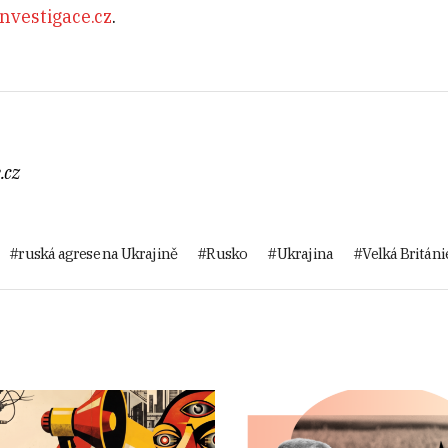
nvestigace.cz
.
.cz
ruská agrese na Ukrajině
Rusko
Ukrajina
Velká Británi