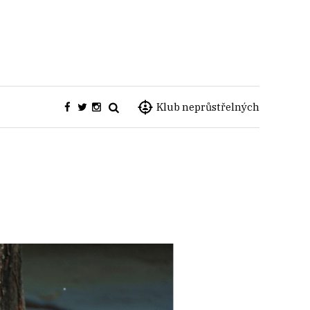
Klub neprůstřelných