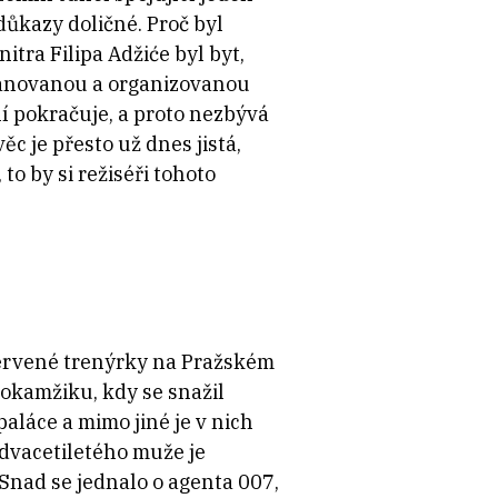
důkazy doličné. Proč byl
itra Filipa Adžiće byl byt,
plánovanou a organizovanou
ní pokračuje, a proto nezbývá
c je přesto už dnes jistá,
to by si režiséři tohoto
červené trenýrky na Pražském
v okamžiku, kdy se snažil
aláce a mimo jiné je v nich
dvacetiletého muže je
Snad se jednalo o agenta 007,