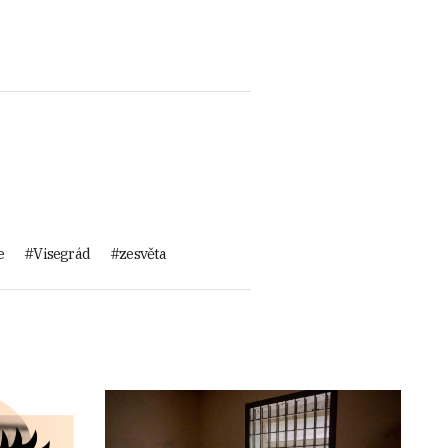
e
Visegrád
zesvěta