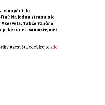
, vloupání do
ftu? Na jednu stranu nic,
ím #zesvěta. Takže vzhůru
opské unie a samozřejmě i
briky #zesvěta odebírejte
zde.