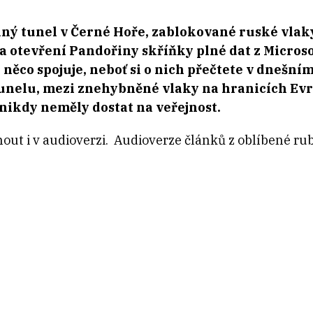
ný tunel v Černé Hoře, zablokované ruské vlaky
otevření Pandořiny skříňky plné dat z Microso
 něco spojuje, neboť si o nich přečtete v dnešn
nelu, mezi znehybněné vlaky na hranicích Evr
 nikdy neměly dostat na veřejnost.
nout i v audioverzi. Audioverze článků z oblíbené ru