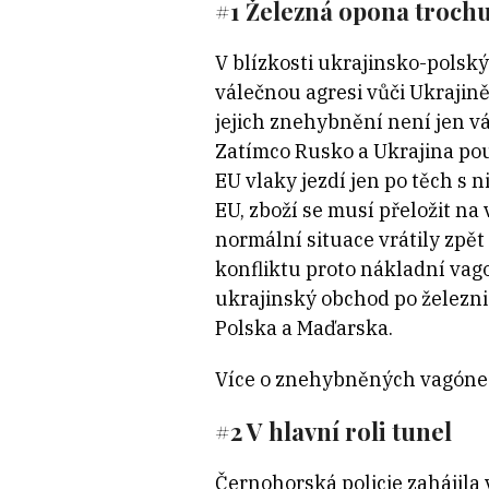
#1 Železná opona trochu
V blízkosti ukrajinsko-polsk
válečnou agresi vůči Ukraji
jejich znehybnění není jen vá
Zatímco Rusko a Ukrajina pou
EU vlaky jezdí jen po těch s 
EU, zboží se musí přeložit n
normální situace vrátily zpě
konfliktu proto nákladní vago
ukrajinský obchod po železnic
Polska a Maďarska.
Více o znehybněných vagóne
#2 V hlavní roli tunel
Černohorská policie zahájila 