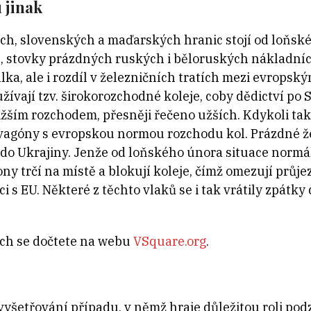
 jinak
ých, slovenských a maďarských hranic stojí od loňsk
ně, stovky prázdných ruských i běloruských nákladn
lka, ale i rozdíl v železničních tratích mezi evrops
žívají tzv. širokorozchodné koleje, coby dědictví po
nižším rozchodem, přesněji řečeno užších. Kdykoli tak 
a vagóny s evropskou normou rozchodu kol. Prázdné ž
t do Ukrajiny. Jenže od loňského února situace norm
ny trčí na místě a blokují koleje, čímž omezují průj
i s EU. Některé z těchto vlaků se i tak vrátily zpátk
ch se dočtete na webu
VSquare.org
.
vyšetřování případu, v němž hraje důležitou roli pod