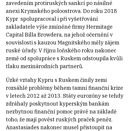
zavedením protiruských sankcí po násilné
anexi Krymského poloostrova. Do roku 2018
Kypr spolupracoval i při vyšetřování
zakladatele výše zmíněné firmy Hermitage
Capital Billa Browdera, na jehož očernění v
souvislosti s kauzou Magnitského měly zájem
ruské úřady. V říjnu loňského roku nakonec
země od spolupráce s Ruskem odstoupila kvůli
tlaku mezinárodních partnerů.
Úzké vztahy Kypru s Ruskem činily zemi
rozsáhlé problémy během tamní finanční krize
v letech 2012 až 2013. Státy eurozóny se tehdy
zdráhaly poskytnout kyperským bankám
nezbytnou finanční pomoc právě na základě
toho, že mají pověst ruských praček peněz.
Anastasiades nakonec musel přistoupit na