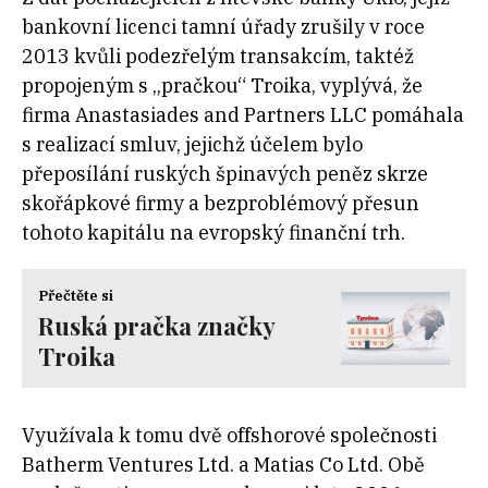
bankovní licenci tamní úřady zrušily v roce
2013 kvůli podezřelým transakcím, taktéž
propojeným s „pračkou“ Troika, vyplývá, že
firma Anastasiades and Partners LLC pomáhala
s realizací smluv, jejichž účelem bylo
přeposílání ruských špinavých peněz skrze
skořápkové firmy a bezproblémový přesun
tohoto kapitálu na evropský finanční trh.
Přečtěte si
Ruská pračka značky
Troika
Využívala k tomu dvě offshorové společnosti
Batherm Ventures Ltd. a Matias Co Ltd. Obě