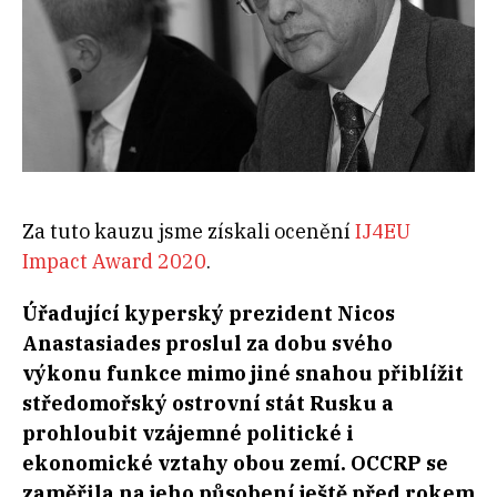
Za tuto kauzu jsme získali ocenění
IJ4EU
Impact Award 2020
.
Úřadující kyperský prezident Nicos
Anastasiades proslul za dobu svého
výkonu funkce mimo jiné snahou přiblížit
středomořský ostrovní stát Rusku a
prohloubit vzájemné politické i
ekonomické vztahy obou zemí. OCCRP se
zaměřila na jeho působení ještě před rokem