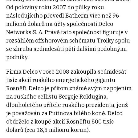
Od poloviny roku 2007 do půlky roku
následujícího převedl Batherm více než 96
milionů dolarů na účty společnosti Delco
Networks S. A. Právě tato společnost figuruje v
rozsáhlém offshorovém schématu Troiky spolu
se zhruba sedmdesáti pěti dalšími podobnými
podniky.
Firma Delco v roce 2008 zakoupila sedmdesát
tisíc akcií ruského energetického gigantu
Rosněfť. Delco je přitom známé svým napojením
na ruského cellistu Sergeje Roldugina,
dlouholetého přítele ruského prezidenta, jenž
je považován za Putinova bílého koně. Delco
obdrželo z koupě akcií Rosněftu 800 tisíc
dolarů (cca 18,5 milionu korun).