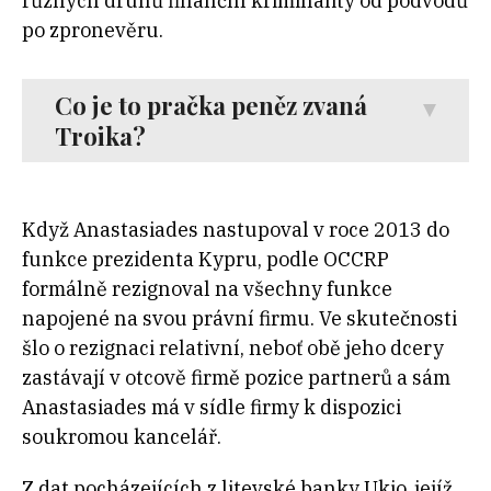
různých druhů finanční kriminality od podvodů
po zpronevěru.
Co je to pračka peněz zvaná
Troika?
Když Anastasiades nastupoval v roce 2013 do
funkce prezidenta Kypru, podle OCCRP
formálně rezignoval na všechny funkce
napojené na svou právní firmu. Ve skutečnosti
šlo o rezignaci relativní, neboť obě jeho dcery
zastávají v otcově firmě pozice partnerů a sám
Anastasiades má v sídle firmy k dispozici
soukromou kancelář.
Z dat pocházejících z litevské banky Ukio, jejíž