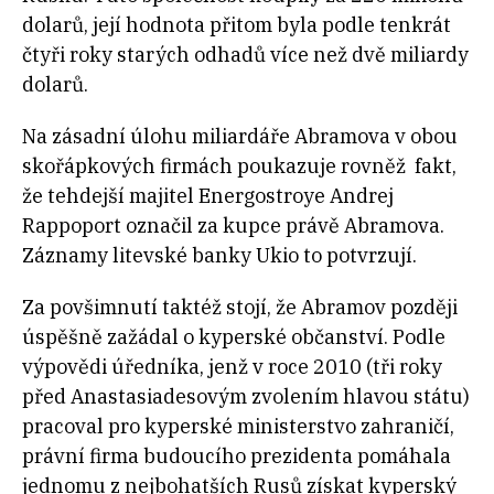
dolarů, její hodnota přitom byla podle tenkrát
čtyři roky starých odhadů více než dvě miliardy
dolarů.
Na zásadní úlohu miliardáře Abramova v obou
skořápkových firmách poukazuje rovněž fakt,
že tehdejší majitel Energostroye Andrej
Rappoport označil za kupce právě Abramova.
Záznamy litevské banky Ukio to potvrzují.
Za povšimnutí taktéž stojí, že Abramov později
úspěšně zažádal o kyperské občanství. Podle
výpovědi úředníka, jenž v roce 2010 (tři roky
před Anastasiadesovým zvolením hlavou státu)
pracoval pro kyperské ministerstvo zahraničí,
právní firma budoucího prezidenta pomáhala
jednomu z nejbohatších Rusů získat kyperský