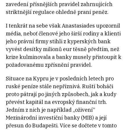
zavedení přísnějších pravidel zahrnujících
striktnější regulace ohledně praní peněz.
I tenkrát na sebe však Anastasiades upozornil
média, neboť členové jeho širší rodiny a klienti
jeho právní firmy stihli z kyperských bank
vyvést desítky milionů eur těsně předtím, než
krize kulminovala a banky musely přistoupit k
požadovanému zpřísnění pravidel.
Situace na Kypru je v posledních letech pro
ruské peníze stále nepříznivá. Ruští boháči
proto pátrají po jiných způsobech, jak a kudy
převést kapitál na evropský finanční trh.
Jedním z nich je například „oživení“
Mezinárodní investiční banky (MIB) a její
přesun do Budapešti. Více se dočtete v tomto