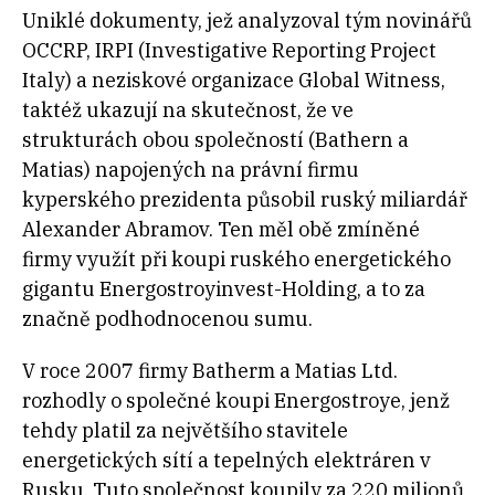
Uniklé dokumenty, jež analyzoval tým novinářů
OCCRP, IRPI (Investigative Reporting Project
Italy) a neziskové organizace Global Witness,
taktéž ukazují na skutečnost, že ve
strukturách obou společností (Bathern a
Matias) napojených na právní firmu
kyperského prezidenta působil ruský miliardář
Alexander Abramov. Ten měl obě zmíněné
firmy využít při koupi ruského energetického
gigantu Energostroyinvest-Holding, a to za
značně podhodnocenou sumu.
V roce 2007 firmy Batherm a Matias Ltd.
rozhodly o společné koupi Energostroye, jenž
tehdy platil za největšího stavitele
energetických sítí a tepelných elektráren v
Rusku. Tuto společnost koupily za 220 milionů