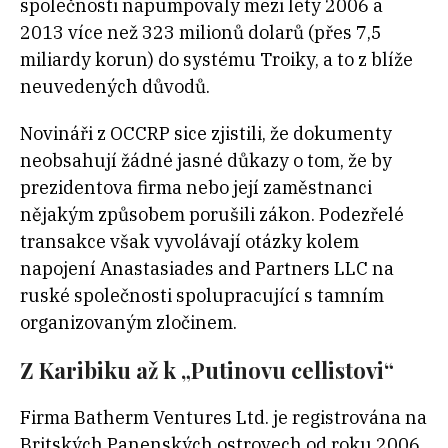
společnosti napumpovaly mezi lety 2006 a
2013 více než 323 milionů dolarů (přes 7,5
miliardy korun) do systému Troiky, a to z blíže
neuvedených důvodů.
Novináři z OCCRP sice zjistili, že dokumenty
neobsahují žádné jasné důkazy o tom, že by
prezidentova firma nebo její zaměstnanci
nějakým způsobem porušili zákon. Podezřelé
transakce však vyvolávají otázky kolem
napojení Anastasiades and Partners LLC na
ruské společnosti spolupracující s tamním
organizovaným zločinem.
Z Karibiku až k „Putinovu cellistovi“
Firma Batherm Ventures Ltd. je registrována na
Britských Panenských ostrovech od roku 2006.