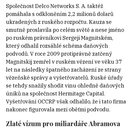
Společnost Delco Networks S. A. taktéž
pomáhala s odkloněním 2,2 milionů dolarů
ukradených z ruského rozpočtu. Kauza se
smutně proslavila po celém světě a nese jméno
po ruském právníkovi Sergeji Magnitském,
který odhalil rozsáhlé schéma daňových
podvodů. V roce 2009 protiprávně zatčený
Magnitskij zemřel v ruském vězení ve věku 37
let na následky špatného zacházení ze strany
vězeňské správy a vyšetřovatelů. Ruské úřady
se tehdy snažily shodit vinu ohledně daňových
úniků na společnost Hermitage Capital.
Vyšetřování OCCRP však odhalilo, že i tato firma
nakonec figurovala mezi oběťmi podvodu.
Zlaté vízum pro miliardáře Abramova