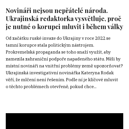
Novináři nejsou nepřátelé národa.
Ukrajinská redaktorka vysvětluje, proč
je nutné o korupci mluvit i během války
Od začátku ruské invaze do Ukrajiny v roce 2022 se
tamní korupce stala politickým nástrojem.
Prokremelská propaganda se toho snaží využít, aby
zamezila zahraniční podpoře napadeného státu. Měli by
místní novináři na vnitřní problémy země upozorňovat?
Ukrajinská investigativní novinářka Kateryna Rodak
věří, že mlčení není řešením. Podle ní je klíčové mluvit
o těchto problémech otevřeně, pokud chce...