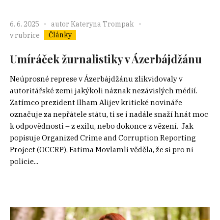
6. 6. 2025
autor
Kateryna Trompak
Články
v rubrice
Umíráček žurnalistiky v Ázerbájdžánu
Neúprosné represe v Ázerbájdžánu zlikvidovaly v
autoritářské zemi jakýkoli náznak nezávislých médií.
Zatímco prezident Ilham Alijev kritické novináře
označuje za nepřátele státu, ti se i nadále snaží hnát moc
k odpovědnosti – z exilu, nebo dokonce z vězení. Jak
popisuje Organized Crime and Corruption Reporting
Project (OCCRP), Fatima Movlamli věděla, že si pro ni
policie...