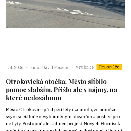
Reportáže
v rubrice
1. 4. 2026
autor
Dávid Pásztor
Otrokovická otočka: Město slíbilo
pomoc slabším. Přišlo ale s nájmy, na
které nedosáhnou
Město Otrokovice před pěti lety oznámilo, že pomůže
svým sociálně znevýhodněným občanům a postaví pro
ně byty. Postupně ale radnice projekt Nových Hurdisek
změnila na pro mnoho lidí cenově nedostupné nájemní