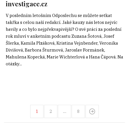
investigace.cz
V posledním letošním Odposlechu se můžete setkat
takřka s celou naší redakcí. Jaké kauzy nás letos nejvíc
bavily a co bylo nejpřekvapivější? O své práci za poslední
rok mluví v anketním podcastu Zuzana Šotová, Josef
Šlerka, Kamila Plzáková, Kristina Vejnbender, Veronika
Divišová, Barbora Šturmová, Jaroslav Formánek,
Mahulena Kopecká, Marie Wichterlová a Hana Čápová. Na
otázky...
1
2
…
8