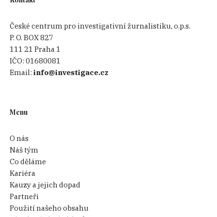
České centrum pro investigativní žurnalistiku, o.p.s.
P. O. BOX 827
111 21 Praha 1
IČO:
01680081
Email:
info@investigace.cz
Menu
O nás
Náš tým
Co děláme
Kariéra
Kauzy a jejich dopad
Partneři
Použití našeho obsahu