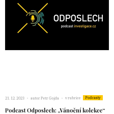
Podcasty
v rubrice
21. 12. 2023
autor
Petr Gojda
Podcast Odposlech: „Vánoční kolekce“