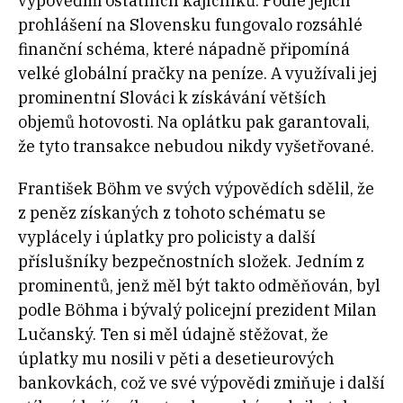
výpověďmi ostatních kajícníků. Podle jejich
prohlášení na Slovensku fungovalo rozsáhlé
finanční schéma, které nápadně připomíná
velké globální pračky na peníze. A využívali jej
prominentní Slováci k získávání větších
objemů hotovosti. Na oplátku pak garantovali,
že tyto transakce nebudou nikdy vyšetřované.
František Böhm ve svých výpovědích sdělil, že
z peněz získaných z tohoto schématu se
vyplácely i úplatky pro policisty a další
příslušníky bezpečnostních složek. Jedním z
prominentů, jenž měl být takto odměňován, byl
podle Böhma i bývalý policejní prezident Milan
Lučanský. Ten si měl údajně stěžovat, že
úplatky mu nosili v pěti a desetieurových
bankovkách, což ve své výpovědi zmiňuje i další