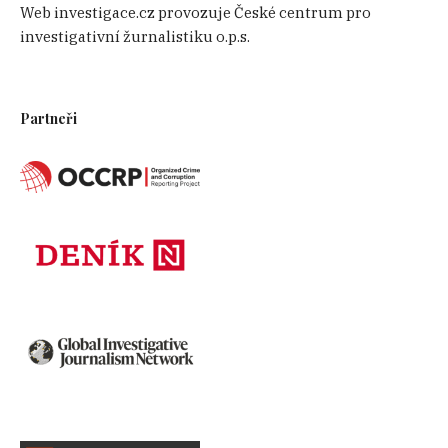
Web investigace.cz provozuje České centrum pro
investigativní žurnalistiku o.p.s.
Pobočka ČSOB na Náměstí SNP v Bratislavě, zdroj:
Partneři
Aktuality.sk/Branislav Wáclav
Číňané i Slováci během pár měsíců vložili na
bankovní účty bratislavské pobočky ČSOB
desítky milionů eur. Podle bankovních výpisů,
které OCCRP zpřístupnil anonymní zdroj,
peníze obratem putovaly do Číny, Hongkongu,
Taiwanu nebo Jižní Koreje. Transakce podle
všeho probíhala tak, že Číňané odevzdali svou
hotovost ze stánkového prodeje ve velkých
pytlích svým slovenským komplicům a ti na
oplátku poslali bezhotovostní převod na účty