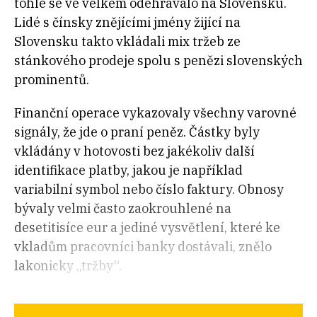
tohle se ve velkém odehrávalo na Slovensku.
Lidé s čínsky znějícími jmény žijící na
Slovensku takto vkládali mix tržeb ze
stánkového prodeje spolu s penězi slovenských
prominentů.
Finanční operace vykazovaly všechny varovné
signály, že jde o praní peněz. Částky byly
vkládány v hotovosti bez jakékoliv další
identifikace platby, jakou je například
variabilní symbol nebo číslo faktury. Obnosy
bývaly velmi často zaokrouhlené na
desetitisíce eur a jediné vysvětlení, které ke
vkladům pracovníci banky dostávali, znělo
lakonicky „tržby“.