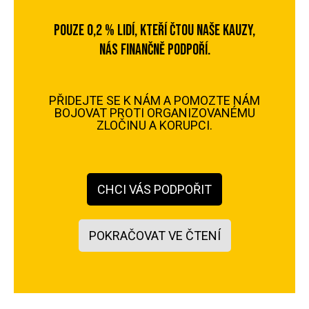
POUZE 0,2 % LIDÍ, KTEŘÍ ČTOU NAŠE KAUZY,
NÁS FINANČNĚ PODPOŘÍ.
PŘIDEJTE SE K NÁM A POMOZTE NÁM
BOJOVAT PROTI ORGANIZOVANÉMU
ZLOČINU A KORUPCI.
CHCI VÁS PODPOŘIT
POKRAČOVAT VE ČTENÍ
Pochybnost celého finančního schématu dobře