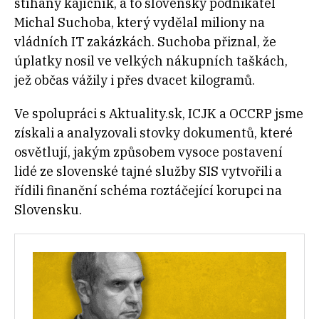
stíhaný kajícník, a to slovenský podnikatel
Michal Suchoba, který vydělal miliony na
vládních IT zakázkách. Suchoba přiznal, že
úplatky nosil ve velkých nákupních taškách,
jež občas vážily i přes dvacet kilogramů.
Ve spolupráci s Aktuality.sk, ICJK a OCCRP jsme
získali a analyzovali stovky dokumentů, které
osvětlují, jakým způsobem vysoce postavení
lidé ze slovenské tajné služby SIS vytvořili a
řídili finanční schéma roztáčející korupci na
Slovensku.