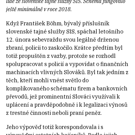
lidé ze slovenské tajné služby SIS. Schéma fungovalo
ještě minimálně v roce 2018.
Když František Böhm, bývalý příslušník
slovenské tajné služby SIS, spáchal letošního
12. února sebevraždu svou legálně drženou
zbraní, policii to zaskočilo. Krátce předtím byl
totiž propuštěn z vazby, protože se rozhodl
spolupracovat s policií a vypovídat o finančních
machinacích vlivných Slováků. Byl tak jedním z
těch, kteří mohli vnést světlo do
komplikovaného schématu firem a bankovních
převodů, jež prominentní Slováci využívali k
uplácení a pravděpodobně i k legalizaci výnosů
z trestné činnosti neboli praní peněz.
Jeho výpověď totiž korespondovala i s