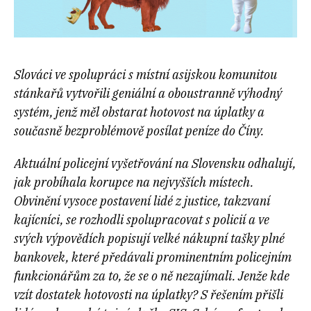
Slováci ve spolupráci s místní asijskou komunitou
stánkařů vytvořili geniální a oboustranně výhodný
systém, jenž měl obstarat hotovost na úplatky a
současně bezproblémově posílat peníze do Číny.
Aktuální policejní vyšetřování na Slovensku odhalují,
jak probíhala korupce na nejvyšších místech.
Obvinění vysoce postavení lidé z justice, takzvaní
kajícníci, se rozhodli spolupracovat s policií a ve
svých výpovědích popisují velké nákupní tašky plné
bankovek, které předávali prominentním policejním
funkcionářům za to, že se o ně nezajímali. Jenže kde
vzít dostatek hotovosti na úplatky? S řešením přišli