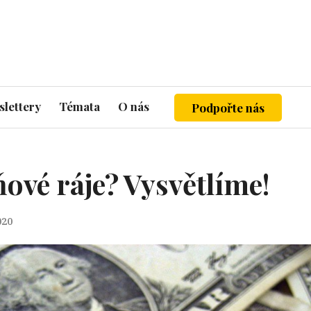
lettery
Témata
O nás
Podpořte nás
ňové ráje? Vysvětlíme!
020