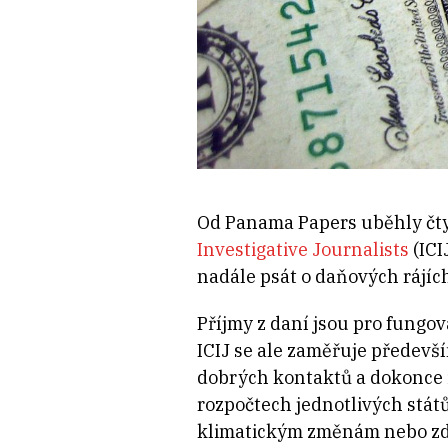
Od Panama Papers uběhly čty
Investigative Journalists
(ICI
nadále psát o daňových rájích 
Příjmy z daní jsou pro fungová
ICIJ se ale zaměřuje předevší
dobrých kontaktů a dokonce 
rozpočtech jednotlivých států
klimatickým změnám nebo zdr