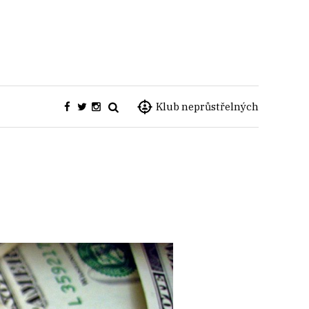
Klub neprůstřelných