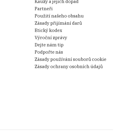
Kauzy a jejich dopad
věřiteli nebo bývalou
Partneři
áště výhodné také proto, že
Použití našeho obsahu
Zásady přijímání darů
Etický kodex
ámé osobnosti, které ICIJ
Výroční zprávy
Dejte nám tip
Podpořte nás
jší prezident Nigérie Bukola
Zásady používání souborů cookie
A někdy v jejich šlépějích
Zásady ochrany osobních údajů
kistánského premiéra Nawaza
a dos Santos.
aněmi, uplácení a uplácející –
ochraně peněz z nelegální