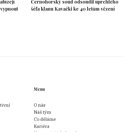
abízejí
Černohorský soud odsoudil uprchlého
 vypnout
šéfa klanu Kavački ke 40 letům vězení
ořápkových společností. Navíc
a Mauricia uvedla, že kdyby
existují pouze na papíře, bez
kých ostrovech sídlo na 19
stí nejsou v zakládacích
 jsou prázdné, nic v nich
Menu
jsou využívány a kde byly
tivní
O nás
on a co už je
„
přes čáru
“
.
Náš tým
Co děláme
Kariéra