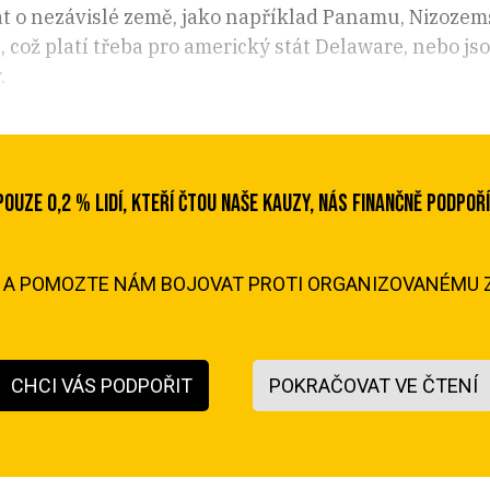
at o nezávislé země, jako například Panamu, Nizozem
 což platí třeba pro americký stát Delaware, nebo jso
.
POUZE 0,2 % LIDÍ, KTEŘÍ ČTOU NAŠE KAUZY, NÁS FINANČNĚ PODPOŘÍ
M A POMOZTE NÁM BOJOVAT PROTI ORGANIZOVANÉMU Z
CHCI VÁS PODPOŘIT
POKRAČOVAT VE ČTENÍ