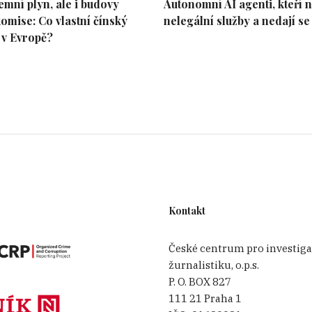
emní plyn, ale i budovy
Autonomní AI agenti, kteří n
omise: Co vlastní čínský
nelegální služby a nedají se
ydělávají na poplatcích za vytváření a používání sk
 v Evropě?
vníky, účetní a nejrůznější asistenty. Například vlád
em, minimálně 5 000 lidí by přišlo o práci.
lečnost?
vytvořenou v daňovém ráji. Tyto společnosti obvykle 
. I proto má v jedné kancelářské budově na Kajmans
liší, ale skuteční vlastníci mnoha fiktivních společno
kořápkové společnosti se jim říká z toho důvodu, že
Kontakt
čností nemusí být nelegální, záleží na tom, k čemu 
České centrum pro investiga
právníka, jistě vám poradí, kdy ještě dodržujete zák
žurnalistiku, o.p.s.
P. O. BOX 827
e?
111 21 Praha 1