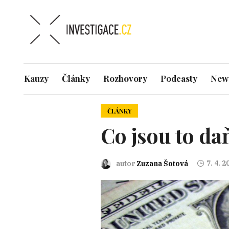
Kauzy
Články
Rozhovory
Podcasty
News
ČLÁNKY
Co jsou to da
7. 4. 2
autor
Zuzana Šotová