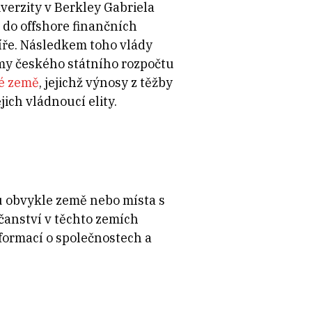
erzity v Berkley Gabriela
do offshore finančních
píře. Následkem toho vlády
íjmy českého státního rozpočtu
é země
, jejichž výnosy z těžby
ich vládnoucí elity.
ou obvykle země nebo místa s
čanství v těchto zemích
formací o společnostech a