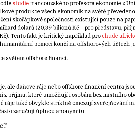
Podle
studie
francouzského profesora ekonomie z Univ
elkové produkce všech ekonomik na světě převedeno 
držení skořápkové společnosti existující pouze na pa
miliard dolarů (20,39 bilionů Kč – pro představu, př
Kč). Tento fakt je kritický například pro
chudé africk
humanitární pomoci končí na offshorových účtech jej
ce světem offshore financí.
je, ale daňové ráje nebo offshore finanční centra js
 z příjmu, které umožňují i osobám bez místního ob
é ráje také obvykle striktně omezují zveřejňování in
i často zaručují úplnou anonymitu.
me?