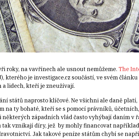
ři roky, na vavřínech ale usnout nemůžeme.
The Int
J), kterého je investigace.cz součástí, ve svém článku 
a lidech, kteří je zneužívají.
ní států naprosto klíčové. Ne všichni ale daně platí, 
m na ty bohaté, kteří se s pomocí právníků, účetních
i některých
západních vlád často vyhýbají daním v ř
 tak vznikají díry, jež by mohly financovat například 
avotnictví. Jak takové peníze státům chybí se např