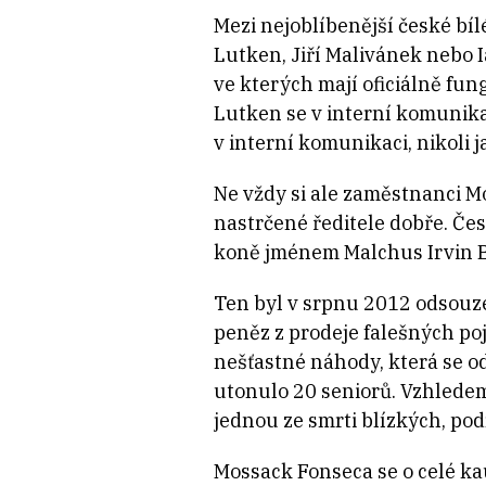
Mezi nejoblíbenější české bí
Lutken, Jiří Malivánek nebo I
ve kterých mají oficiálně fun
Lutken se v interní komunik
v interní komunikaci, nikoli j
Ne vždy si ale zaměstnanci 
nastrčené ředitele dobře. Če
koně jménem Malchus Irvin Bo
Ten byl v srpnu 2012 odsouze
peněz z prodeje falešných po
nešťastné náhody, která se od
utonulo 20 seniorů. Vzhledem 
jednou ze smrti blízkých, pod
Mossack Fonseca se o celé k