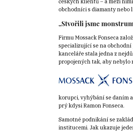
českých klientů – a mezi nimi 
obchodníci s diamanty nebo l
„Stvořili jsme monstru
Firmu Mossack Fonseca založ
specializující se na obchodní
kanceláře stala jedna z nejdů
propojených tak, aby nebylo 
korupci, vyhýbání se daním a
prý kdysi Ramon Fonseca.
Samotné podnikání se zakládá
institucemi. Jak ukazuje jede