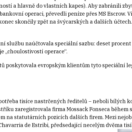
ností a hlavně do vlastních kapes). Aby zabránili 
ankovní operaci, převedli peníze přes MS Escrow. Vi
konec skončily zpět na švýcarských a dalších účtech.
lní službu naúčtovala speciální sazbu: deset procen
e „choulostivostí operace“.
poskytovala evropským klientům tyto speciální leg
 potřeba tisíce nastrčených ředitelů – neboli bílých k
říku zaregistrovala firma Mossack Fonseca během s
em na statutárních pozicích dalších firem. Mezi nejob
havarria de Estribi, předsedající necelým dvěma tis