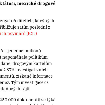
 diktátoři, mexické drogové
ených ředitelích, falešných
ibližuje zatím poslední z
ch novinářů (ICIJ)
es jedenáct milionů
et napomáhala politikům
t daně, drogovým kartelům
než 376 investigativních
okumentů, získané informace
peněz. Tým investigace.cz
a daňových rájů.
s 250 000 dokumentů se týká