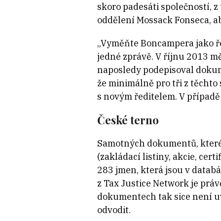
skoro padesáti společností, z
oddělení Mossack Fonseca, a
„Vyměňte Boncampera jako řed
jedné zprávě. V říjnu 2013 
naposledy podepisoval dokume
že minimálně pro tři z těcht
s novým ředitelem. V případě
České terno
Samotných dokumentů, které se
(zakládací listiny, akcie, ce
283 jmen, která jsou v databá
z Tax Justice Network je prá
dokumentech tak sice není uve
odvodit.