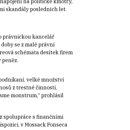
é napojení na politické kmotry,
mi skandály posledních let.
o právnickou kancelář
é doby se z malé právní
horeová schémata desítek firem
y peněz.
 podnikaní, velké množství
nosů z trestné činnosti,
 jsme monstrum,“ prohlásil
z spolupráce s finančními
ispozici, v Mossack Fonseca