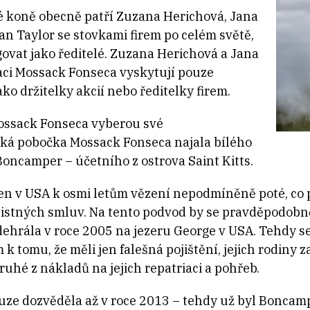
lé koně obecně patří Zuzana Herichová, Jana
an Taylor se stovkami firem po celém světě,
govat jako ředitelé. Zuzana Herichová a Jana
aci Mossack Fonseca vyskytují pouze
ako držitelky akcií nebo ředitelky firem.
Mossack Fonseca vyberou své
ská pobočka Mossack Fonseca najala bílého
ncamper – účetního z ostrova Saint Kitts.
n v USA k osmi letům vězení nepodmíněně poté, co př
jistných smluv. Na tento podvod by se pravděpodobn
ehrála v roce 2005 na jezeru George v USA. Tehdy se
k tomu, že měli jen falešná pojištění, jejich rodiny z
ruhé z nákladů na jejich repatriaci a pohřeb.
auze dozvěděla až v roce 2013 – tehdy už byl Bonca