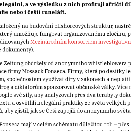
nelegální, a ve výsledku z nich profitují afričtí
afie nebo i čeští tuneláři.
založený na budování offshoreových struktur, nastrč
 který umožňuje fungovat organizovanému zločinu, př
rdinovaných
Mezinárodním konsorciem investigativní
 dokumenty).
 Zeitung obdržely od anonymního whistleblowera př
e firmy Mossack Fonseca. Firmy, která po desítky l
em, společnostem využívat díry v zákonech a neplati
 drog a diktátorům sponzorovat občanské války. Více 
ojilo své síly, aby analyzovali přes dva terabyty d
extu a osvětlili nelegální praktiky ze světa velkých 
 aby zjistil, jak se Češi zapojili do anonymního svět
 Fonseca mají v celém schématu důležitou roli – pře