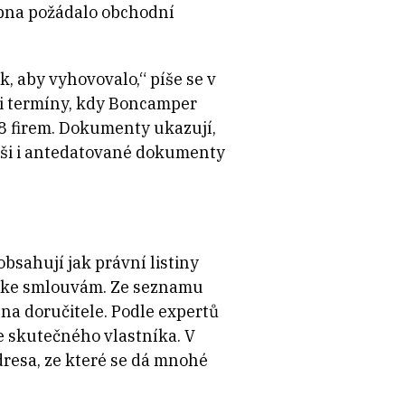
srpna požádalo obchodní
 aby vyhovovalo,“ píše se v
 i termíny, kdy Boncamper
18 firem. Dokumenty ukazují,
Češi i antedatované dokumenty
bsahují jak právní listiny
áře ke smlouvám. Ze seznamu
 na doručitele. Podle expertů
e skutečného vlastníka. V
dresa, ze které se dá mnohé