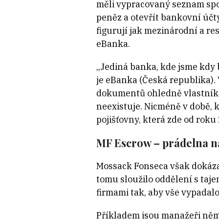
měli vypracovaný seznam spol
peněz a otevřít bankovní účt
figurují jak mezinárodní a r
eBanka.
„Jediná banka, kde jsme kdy 
je eBanka (Česká republika).
dokumentů ohledně vlastníka,
neexistuje. Nicméně v době, 
pojišťovny, která zde od roku
MF Escrow – prádelna n
Mossack Fonseca však dokázal
tomu sloužilo oddělení s taj
firmami tak, aby vše vypadalo
Příkladem jsou manažeři něme