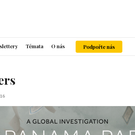
lettery
Témata
O nás
Podpořte nás
ers
016