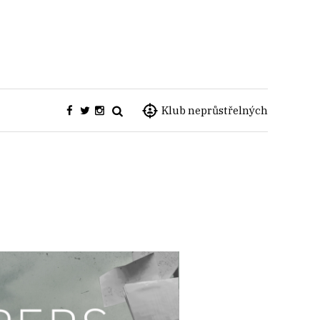
Klub neprůstřelných