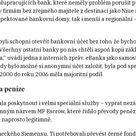
upracujících bank, které neměly problém porušit př
y firmám bez zřejmého majitele z destinací jako Ni
espektované bankovní domy, tak i menší a regionální 
byli schopni otevřít bankovní účet bez toho, že bych
 Všechny ostatní banky po nás chtěli aspoň kopii zák
“ uvádí jedna z interních zpráv. eBanka jako samost
kdy bylo možné si anonymní účet založit, byla pod s
 2000 do roku 2006 měla majoritní podíl.
a peníze
a poskytnout i velmi speciální služby – vyprat nez
emným názvem MF Escrow, které řídilo převody peněz
 naprosto legitimně.
ckého Siemensu. Ti potřebovali převést černé fondy