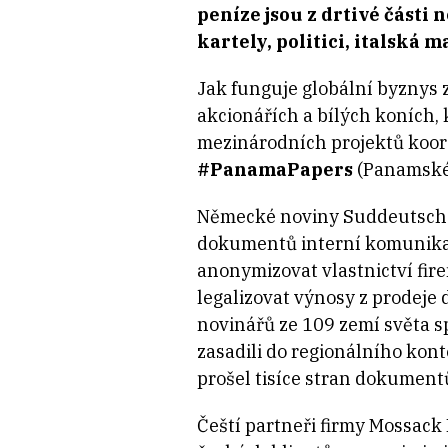
peníze jsou z drtivé části 
kartely, politici, italská m
Jak funguje globální byznys 
akcionářích a bílých koních,
mezinárodních projektů koo
#PanamaPapers
(Panamské
Německé noviny Suddeutsche
dokumentů interní komunikac
anonymizovat vlastnictví fir
legalizovat výnosy z prodeje
novinářů ze 109 zemí světa sp
zasadili do regionálního kont
prošel tisíce stran dokumentů,
Čeští partneři firmy Mossack