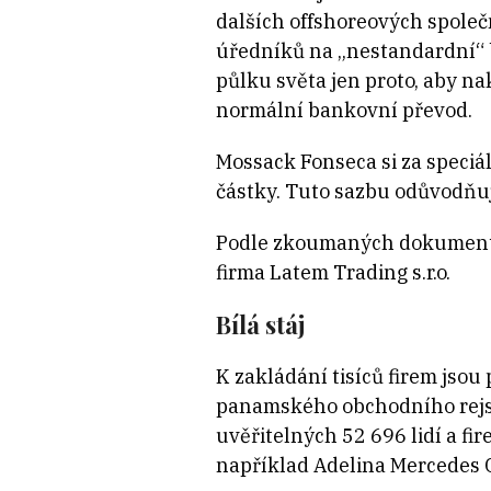
dalších offshoreových společ
úředníků na „nestandardní“ b
půlku světa jen proto, aby na
normální bankovní převod.
Mossack Fonseca si za speciá
částky. Tuto sazbu odůvodňuj
Podle zkoumaných dokumentů 
firma Latem Trading s.r.o.
Bílá stáj
K zakládání tisíců firem jsou
panamského obchodního rejst
uvěřitelných 52 696 lidí a fir
například Adelina Mercedes C