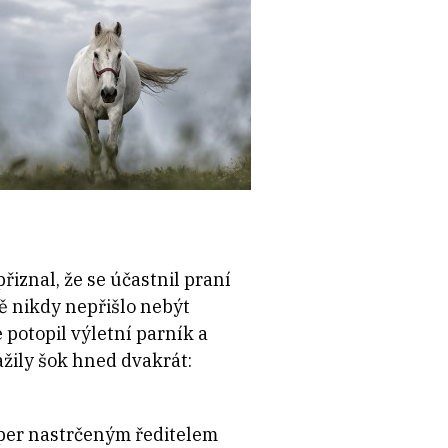
iznal, že se účastnil praní
ě nikdy nepřišlo nebýt
 potopil výletní parník a
ažily šok hned dvakrát:
mper nastrčeným ředitelem