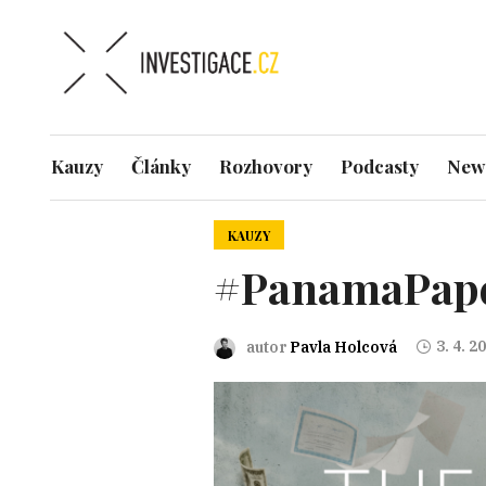
Kauzy
Články
Rozhovory
Podcasty
News
KAUZY
#PanamaPap
3. 4. 2
autor
Pavla Holcová