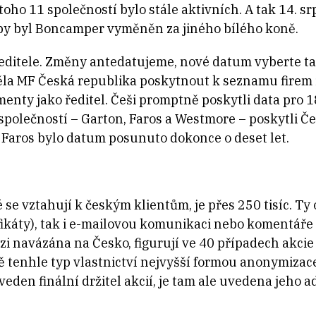
 toho 11 společností bylo stále aktivních. A tak 14. 
by byl Boncamper vyměněn za jiného bílého koně.
itele. Změny antedatujeme, nové datum vyberte tak,
měla MF Česká republika poskytnout k seznamu firem
nty jako ředitel. Češi promptně poskytli data pro 
o společností – Garton, Faros a Westmore – poskytli 
 Faros bylo datum posunuto dokonce o deset let.
 vztahují k českým klientům, je přes 250 tisíc. Ty o
rtifikáty), tak i e-mailovou komunikaci nebo koment
zi navázána na Česko, figurují ve 40 případech akcie
vě tenhle typ vlastnictví nejvyšší formou anonymizac
den finální držitel akcií, je tam ale uvedena jeho a