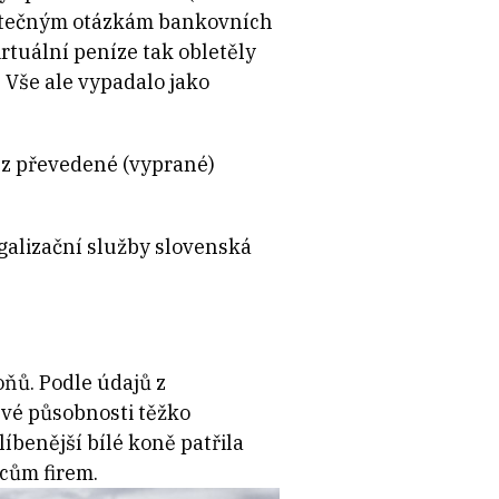
zbytečným otázkám bankovních
rtuální peníze tak obletěly
 Vše ale vypadalo jako
t z převedené (vyprané)
alizační služby slovenská
oňů. Podle údajů z
vé působnosti těžko
líbenější bílé koně patřila
ícům firem.