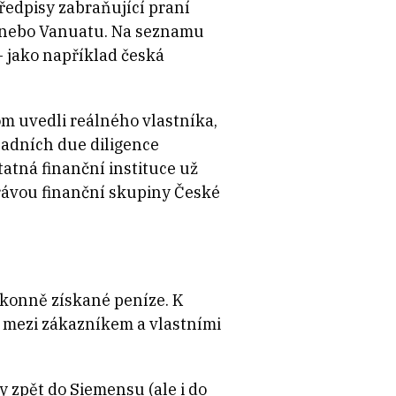
edpisy zabraňující praní
ue nebo Vanuatu. Na seznamu
– jako například česká
om uvedli reálného vlastníka,
ladních due diligence
atná finanční instituce už
právou finanční skupiny České
ákonně získané peníze. K
 mezi zákazníkem a vlastními
 zpět do Siemensu (ale i do