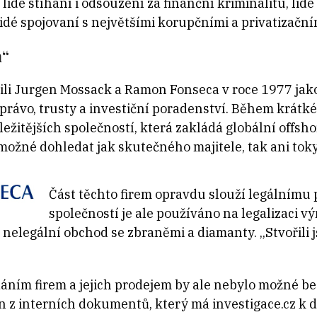
lidé stíhaní i odsouzení za finanční kriminalitu, lid
idé spojovaní s největšími korupčními a privatizační
m“
ili Jurgen Mossack a Ramon Fonseca v roce 1977 jak
 právo, trusty a investiční poradenství. Během krátk
ležitějších společností, která zakládá globální offs
možné dohledat jak skutečného majitele, tak ani tok
Část těchto firem opravdu slouží legálnímu
společností je ale používáno na legalizaci vý
 nelegální obchod se zbraněmi a diamanty. „Stvořili
ním firem a jejich prodejem by ale nebylo možné be
n z interních dokumentů, který má investigace.cz k d