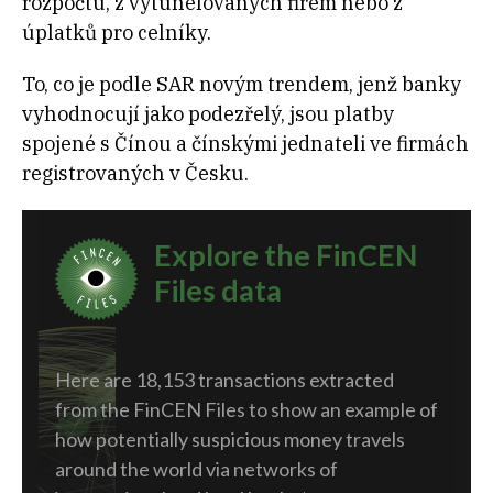
rozpočtu, z vytunelovaných firem nebo z
úplatků pro celníky.
To, co je podle SAR novým trendem, jenž banky
vyhodnocují jako podezřelý, jsou platby
spojené s Čínou a čínskými jednateli ve firmách
registrovaných v Česku.