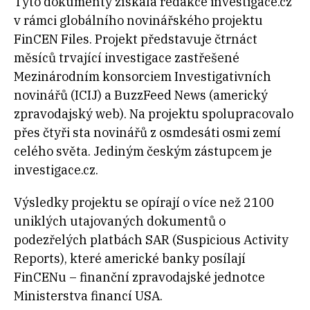
Tyto dokumenty získala redakce investigace.cz
v rámci globálního novinářského projektu
FinCEN Files. Projekt představuje čtrnáct
měsíců trvající investigace zastřešené
Mezinárodním konsorciem Investigativních
novinářů (ICIJ) a BuzzFeed News (americký
zpravodajský web). Na projektu spolupracovalo
přes čtyři sta novinářů z osmdesáti osmi zemí
celého světa. Jediným českým zástupcem je
investigace.cz.
Výsledky projektu se opírají o více než 2100
uniklých utajovaných dokumentů o
podezřelých platbách SAR (Suspicious Activity
Reports), které americké banky posílají
FinCENu – finanční zpravodajské jednotce
Ministerstva financí USA.