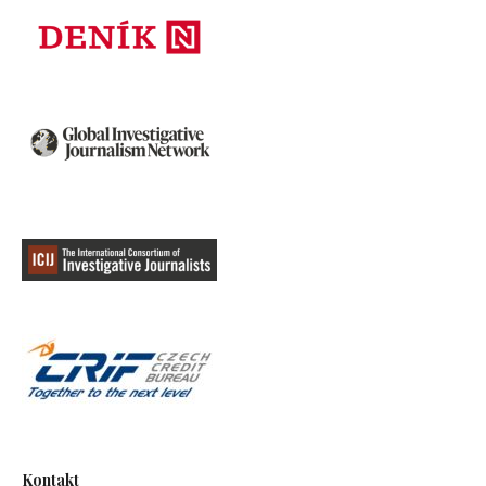
Účel platby není známý. Podle expertů na
finanční kriminalitu mohla těch 500 $ být
testovací platba, jež měla zjistit, zda bude
českými bankami detekována a zastavena.
Jestli se tak stalo už z dokumentů nevyplývá.
Proč Razhden Shulaya potřeboval otestovat
český finanční systém, se již nedozvíme. V roce
2018 byl spolu s Avtandilem Khurtsidzem,
Shulayovým vymahačem a bývalým mistrem
světa v boxu ve střední váze, usvědčen z
vyděračství. Ještě ten samý rok byl Shulaya v
New Yorku odsouzen k 45 letům odnětí
svobody. Rozsudek padl za násilnou trestnou
činnost, vydírání, krádeže a obchodování s
kradeným zbožím a další podvody.
Kontakt