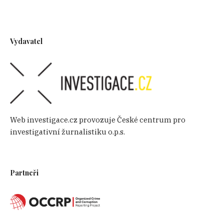
Vydavatel
Bankovní převody v rámci Shulaya Enterprise. Zdroj:
FinCEN
Web investigace.cz provozuje České centrum pro
V rámci SAR (oznámení o podezřelé platbě)
investigativní žurnalistiku o.p.s.
vydané FinCenem vyšlo najevo, že v lednu roku
2013 Shulaya zaslal menší finanční obnos i do
České republiky, konkrétně šlo o 500 $. Částka
Partneři
měla putovat na konto jistého Davida
Gelovanima, kterého FinCen označil za vora v
zákoně v Turecku. Asi o rok později mu Shulaya
zaslal 4 400 $ ze Spojených států do Ruska.