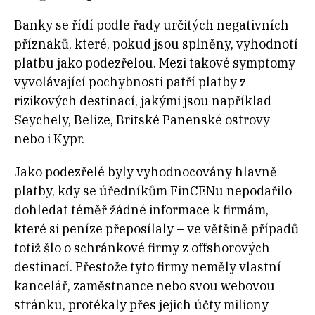
Banky se řídí podle řady určitých negativních
příznaků, které, pokud jsou splněny, vyhodnotí
platbu jako podezřelou. Mezi takové symptomy
vyvolávající pochybnosti patří platby z
rizikových destinací, jakými jsou například
Seychely, Belize, Britské Panenské ostrovy
nebo i Kypr.
Jako podezřelé byly vyhodnocovány hlavně
platby, kdy se úředníkům FinCENu nepodařilo
dohledat téměř žádné informace k firmám,
které si peníze přeposílaly – ve většině případů
totiž šlo o schránkové firmy z offshorových
destinací. Přestože tyto firmy neměly vlastní
kancelář, zaměstnance nebo svou webovou
stránku, protékaly přes jejich účty miliony