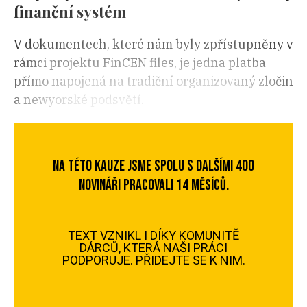
finanční systém
V dokumentech, které nám byly zpřístupněny v
rámci projektu FinCEN files, je jedna platba
přímo napojená na tradiční organizovaný zločin
a newyorské podsvětí.
NA TÉTO KAUZE JSME SPOLU S DALŠÍMI 400
NOVINÁŘI PRACOVALI 14 MĚSÍCŮ.
TEXT VZNIKL I DÍKY KOMUNITĚ
DÁRCŮ, KTERÁ NAŠI PRÁCI
PODPORUJE. PŘIDEJTE SE K NIM.