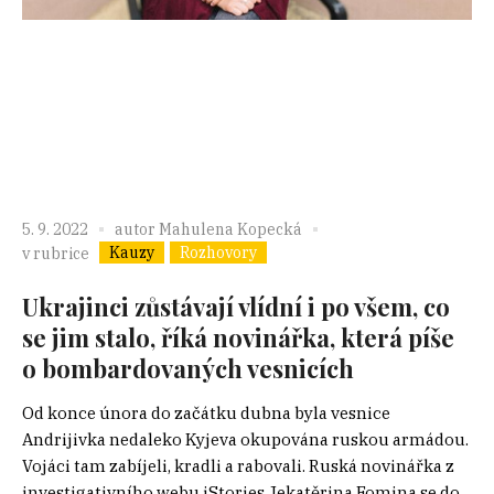
5. 9. 2022
autor
Mahulena Kopecká
Kauzy
Rozhovory
v rubrice
Ukrajinci zůstávají vlídní i po všem, co
se jim stalo, říká novinářka, která píše
o bombardovaných vesnicích
Od konce února do začátku dubna byla vesnice
Andrijivka nedaleko Kyjeva okupována ruskou armádou.
Vojáci tam zabíjeli, kradli a rabovali. Ruská novinářka z
investigativního webu iStories Jekatěrina Fomina se do