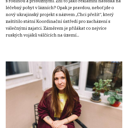
s rodinou a příbuznými. Zní to jako reklamní nabídka na
léčebný pobyt v lázních? Opak je pravdou, neboť jde o
nový ukrajinský projekt s názvem „Chci přežít“, který
zaštítilo státní Koordinační ústředí pro zacházení s
válečnými zajatci. Záměrem je přilákat co nejvíce
ruských vojáků válčících na území...