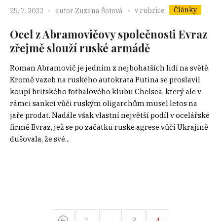
Články
v rubrice
25. 7. 2022
autor
Zuzana Šotová
Ocel z Abramovičovy společnosti Evraz
zřejmě slouží ruské armádě
Roman Abramovič je jedním z nejbohatších lidí na světě.
Kromě vazeb na ruského autokrata Putina se proslavil
koupí britského fotbalového klubu Chelsea, který ale v
rámci sankcí vůči ruským oligarchům musel letos na
jaře prodat. Nadále však vlastní největší podíl v ocelářské
firmě Evraz, jež se po začátku ruské agrese vůči Ukrajině
dušovala, že své...
1
…
3
4