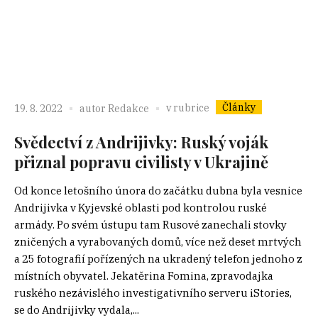
Články
v rubrice
19. 8. 2022
autor
Redakce
Svědectví z Andrijivky: Ruský voják
přiznal popravu civilisty v Ukrajině
Od konce letošního února do začátku dubna byla vesnice
Andrijivka v Kyjevské oblasti pod kontrolou ruské
armády. Po svém ústupu tam Rusové zanechali stovky
zničených a vyrabovaných domů, více než deset mrtvých
a 25 fotografií pořízených na ukradený telefon jednoho z
místních obyvatel. Jekatěrina Fomina, zpravodajka
ruského nezávislého investigativního serveru iStories,
se do Andrijivky vydala,...