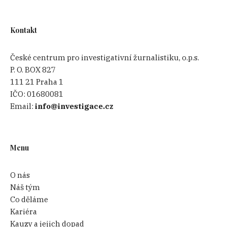
Kontakt
České centrum pro investigativní žurnalistiku, o.p.s.
P. O. BOX 827
111 21 Praha 1
IČO:
01680081
Email:
info@investigace.cz
Menu
O nás
Náš tým
Co děláme
Kariéra
Kauzy a jejich dopad