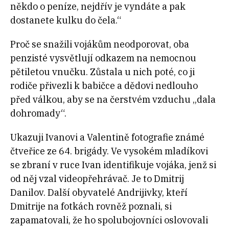
někdo o peníze, nejdřív je vyndáte a pak
dostanete kulku do čela.“
Proč se snažili vojákům neodporovat, oba
penzisté vysvětlují odkazem na nemocnou
pětiletou vnučku. Zůstala u nich poté, co ji
rodiče přivezli k babičce a dědovi nedlouho
před válkou, aby se na čerstvém vzduchu „dala
dohromady“.
Ukazuji Ivanovi a Valentině fotografie známé
čtveřice ze 64. brigády. Ve vysokém mladíkovi
se zbraní v ruce Ivan identifikuje vojáka, jenž si
od něj vzal videopřehrávač. Je to Dmitrij
Danilov. Další obyvatelé Andrijivky, kteří
Dmitrije na fotkách rovněž poznali, si
zapamatovali, že ho spolubojovníci oslovovali