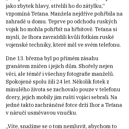
jako zbytek hlavy, střelili ho do zátylku,“
vzpomíná Teťana. Manžela nejdříve pohřbila na
zahradě u domu. Teprve po odchodu ruských
vojsk ho mohla pohřbít na hřbitově. Teťana si
myslí, že Ihora zavraždili kvůli fotkám ruské
vojenské techniky, které měl ve svém telefonu.
Dne 13. března byl po přímém zásahu
granátem zničen i jejich dům. Shořely nejen
věci, ale téměř i všechny fotografie manželů.
Spokojeně spolu žili 24 let. Několik fotek z
minulého života se zachovalo pouze v telefonu
dcery, jejich mobily jim ruští vojáci sebrali. Na
jedné takto zachráněné fotce drží Ihor a Teťana
v náručí usměvavou vnučku.
„Víte, snažíme se o tom nemluvit, abychom to