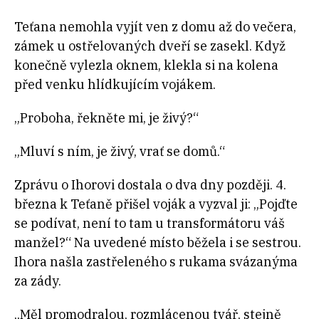
Teťana nemohla vyjít ven z domu až do večera,
zámek u ostřelovaných dveří se zasekl. Když
konečně vylezla oknem, klekla si na kolena
před venku hlídkujícím vojákem.
„Proboha, řekněte mi, je živý?“
„Mluví s ním, je živý, vrať se domů.“
Zprávu o Ihorovi dostala o dva dny později. 4.
března k Teťaně přišel voják a vyzval ji: „Pojďte
se podívat, není to tam u transformátoru váš
manžel?“ Na uvedené místo běžela i se sestrou.
Ihora našla zastřeleného s rukama svázanýma
za zády.
„Měl promodralou, rozmlácenou tvář, stejně