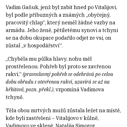
Vadim Gaňuk, jenž byl zabit hned po Vitalijovi,
byl podle příbuzných a známých „obyčejný,
pracovitý chlap“, který neměl žádné vazby na
armádu. Jeho ženě, pětiletému synovi a tchyni
se na dobu okupace podařilo odjet ze vsi, on
zůstal „v hospodářství“.
„Chyběla mu půlka hlavy, nohu měl
prostřelenou. Pohřeb byl proto se zavřenou
rakví,“
(pravoslavný pohřeb se odehrává po celou
dobu obřadu s otevřenou rakví, uzavírá se až na
hřbitově, pozn. překl.)
, vzpomíná Vadimova
tchyně.
Těla obou mrtvých mužů zůstala ležet na místě,
kde byli zastřeleni – Vitalijovo v kůlně,
Vadimovo ve sklepě. Natalija Simoroz,