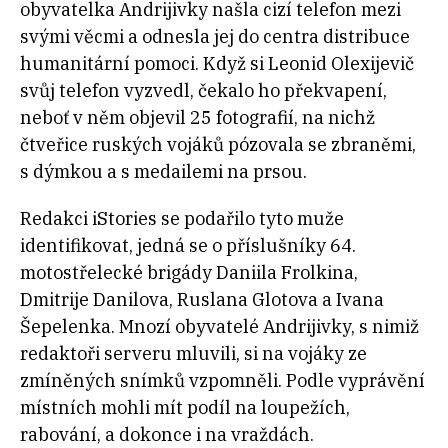
obyvatelka Andrijivky našla cizí telefon mezi
svými věcmi a odnesla jej do centra distribuce
humanitární pomoci. Když si Leonid Olexijevič
svůj telefon vyzvedl, čekalo ho překvapení,
neboť v něm objevil 25 fotografií, na nichž
čtveřice ruských vojáků pózovala se zbraněmi,
s dýmkou a s medailemi na prsou.
Redakci iStories se podařilo tyto muže
identifikovat, jedná se o příslušníky 64.
motostřelecké brigády Daniila Frolkina,
Dmitrije Danilova, Ruslana Glotova a Ivana
Šepelenka. Mnozí obyvatelé Andrijivky, s nimiž
redaktoři serveru mluvili, si na vojáky ze
zmíněných snímků vzpomněli. Podle vyprávění
místních mohli mít podíl na loupežích,
rabování, a dokonce i na vraždách.