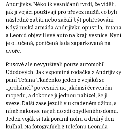
Andrijivky. Několik vesničanů tvrdí, že viděli,
jak ji vojáci používají pro převoz mužů, co byli
následně zabiti nebo začali být pohřešováni.
Když ruská armáda Andrijivku opustila, Teťana
a Leonid objevili své auto na kraji vesnice. Nyní
je otlučená, poničená lada zaparkovaná na
dvoře.
Rusové ale nevyužívali pouze automobil
Udodových. Jak vzpomíná rodačka z Andrijivky
paní Teťana Tkačenko, jeden z vojáků se
„proháněl“ po vesnici na jakémsi červeném
mopedu, a dokonce jí jednou nabízel, že ji
sveze. Další zase jezdili v ukradeném džípu, s
nímž nakonec najeli do zdi obydleného domu.
Jeden voják si tak poranil nohu a druhý den
kulhal. Na fotografiích z telefonu Leonida