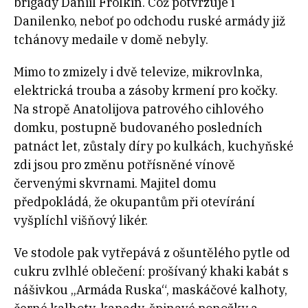
brigády Daniil Frolkin. Což potvrzuje i
Danilenko, neboť po odchodu ruské armády již
tchánovy medaile v domě nebyly.
Mimo to zmizely i dvě televize, mikrovlnka,
elektrická trouba a zásoby krmení pro kočky.
Na stropě Anatolijova patrového cihlového
domku, postupně budovaného posledních
patnáct let, zůstaly díry po kulkách, kuchyňské
zdi jsou pro změnu potřísněné vínově
červenými skvrnami. Majitel domu
předpokládá, že okupantům při otevírání
vyšplíchl višňový likér.
Ve stodole pak vytřepává z ošuntělého pytle od
cukru zvlhlé oblečení: prošívaný khaki kabát s
nášivkou „Armáda Ruska“, maskáčové kalhoty,