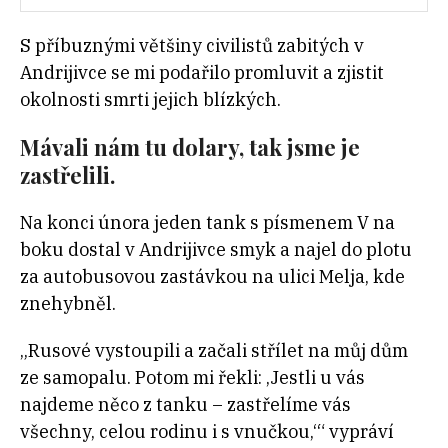
S příbuznými většiny civilistů zabitých v
Andrijivce se mi podařilo promluvit a zjistit
okolnosti smrti jejich blízkých.
Mávali nám tu dolary, tak jsme je
zastřelili.
Na konci února jeden tank s písmenem V na
boku dostal v Andrijivce smyk a najel do plotu
za autobusovou zastávkou na ulici Melja, kde
znehybněl.
„Rusové vystoupili a začali střílet na můj dům
ze samopalu. Potom mi řekli: ‚Jestli u vás
najdeme něco z tanku – zastřelíme vás
všechny, celou rodinu i s vnučkou,‘“ vypráví