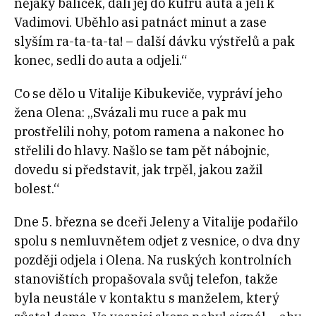
nějaký balíček, dali jej do kufru auta a jeli k
Vadimovi. Uběhlo asi patnáct minut a zase
slyším ra-ta-ta-ta! – další dávku výstřelů a pak
konec, sedli do auta a odjeli.“
Co se dělo u Vitalije Kibukeviče, vypráví jeho
žena Olena: „Svázali mu ruce a pak mu
prostřelili nohy, potom ramena a nakonec ho
střelili do hlavy. Našlo se tam pět nábojnic,
dovedu si představit, jak trpěl, jakou zažil
bolest.“
Dne 5. března se dceři Jeleny a Vitalije podařilo
spolu s nemluvnětem odjet z vesnice, o dva dny
později odjela i Olena. Na ruských kontrolních
stanovištích propašovala svůj telefon, takže
byla neustále v kontaktu s manželem, který