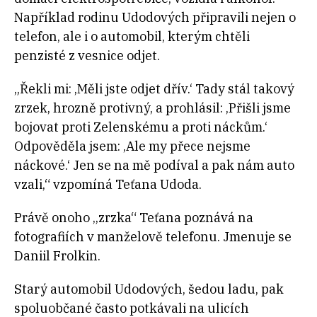
Například rodinu Udodových připravili nejen o
telefon, ale i o automobil, kterým chtěli
penzisté z vesnice odjet.
„Řekli mi: ‚Měli jste odjet dřív.‘ Tady stál takový
zrzek, hrozně protivný, a prohlásil: ‚Přišli jsme
bojovat proti Zelenskému a proti náckům.‘
Odpověděla jsem: ‚Ale my přece nejsme
náckové.‘ Jen se na mě podíval a pak nám auto
vzali,“ vzpomíná Teťana Udoda.
Právě onoho „zrzka“ Teťana poznává na
fotografiích v manželově telefonu. Jmenuje se
Daniil Frolkin.
Starý automobil Udodových, šedou ladu, pak
spoluobčané často potkávali na ulicích