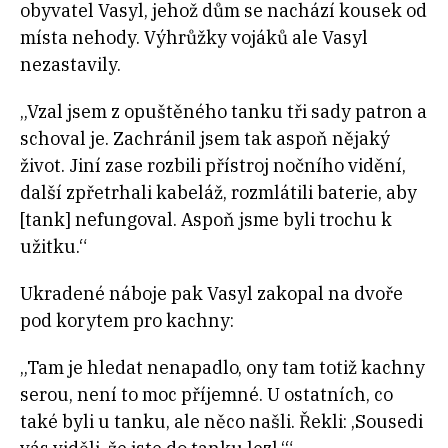
obyvatel Vasyl, jehož dům se nachází kousek od
místa nehody. Výhrůžky vojáků ale Vasyl
nezastavily.
„Vzal jsem z opuštěného tanku tři sady patron a
schoval je. Zachránil jsem tak aspoň nějaký
život. Jiní zase rozbili přístroj nočního vidění,
další zpřetrhali kabeláž, rozmlátili baterie, aby
[tank] nefungoval. Aspoň jsme byli trochu k
užitku.“
Ukradené náboje pak Vasyl zakopal na dvoře
pod korytem pro kachny:
„Tam je hledat nenapadlo, ony tam totiž kachny
serou, není to moc příjemné. U ostatních, co
také byli u tanku, ale něco našli. Řekli: ‚Sousedi