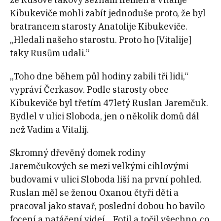
Kibukeviče mohli zabít jednoduše proto, že byl
bratrancem starosty Anatolije Kibukeviče.
„Hledali našeho starostu. Proto ho [Vitalije]
taky Rusům udali.“
„Toho dne během půl hodiny zabili tři lidi,“
vypráví Čerkasov. Podle starosty obce
Kibukeviče byl třetím 47letý Ruslan Jaremčuk.
Bydlel v ulici Sloboda, jen o několik domů dál
než Vadim a Vitalij.
Skromný dřevěný domek rodiny
Jaremčukových se mezi velkými cihlovými
budovami v ulici Sloboda liší na první pohled.
Ruslan měl se ženou Oxanou čtyři děti a
pracoval jako stavař, poslední dobou ho bavilo
focení a natáčení videí. „Fotil a točil všechno, co