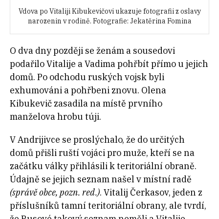
Vdova po Vitaliji Kibukevičovi ukazuje fotografii z oslavy
narozenin v rodině. Fotografie: Jekatěrina Fomina
O dva dny později se ženám a sousedovi
podařilo Vitalije a Vadima pohřbít přímo u jejich
domů. Po odchodu ruských vojsk byli
exhumováni a pohřbeni znovu. Olena
Kibukevič zasadila na místě prvního
manželova hrobu túji.
V Andrijivce se proslýchalo, že do určitých
domů přišli ruští vojáci pro muže, kteří se na
začátku války přihlásili k teritoriální obraně.
Údajně se jejich seznam našel v místní radě
(správě obce, pozn. red.)
. Vitalij Čerkasov, jeden z
příslušníků tamní teritoriální obrany, ale tvrdí,
že Rusové takový seznam neměli a Vitalije