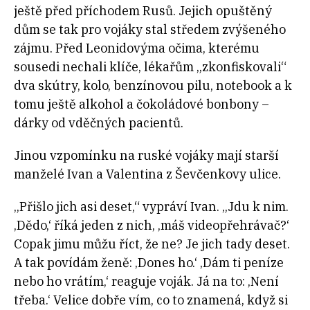
ještě před příchodem Rusů. Jejich opuštěný
dům se tak pro vojáky stal středem zvýšeného
zájmu. Před Leonidovýma očima, kterému
sousedi nechali klíče, lékařům „zkonfiskovali“
dva skútry, kolo, benzínovou pilu, notebook a k
tomu ještě alkohol a čokoládové bonbony –
dárky od vděčných pacientů.
Jinou vzpomínku na ruské vojáky mají starší
manželé Ivan a Valentina z Ševčenkovy ulice.
„Přišlo jich asi deset,“ vypráví Ivan. „Jdu k nim.
‚Dědo,‘ říká jeden z nich, ‚máš videopřehrávač?‘
Copak jimu můžu říct, že ne? Je jich tady deset.
A tak povídám ženě: ‚Dones ho.‘ ‚Dám ti peníze
nebo ho vrátím,‘ reaguje voják. Já na to: ‚Není
třeba.‘ Velice dobře vím, co to znamená, když si