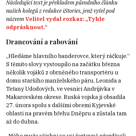
Následující text je překladem původního článku
našich kolegů z redakce iStories, jenž vyšel pod
názvem
Velitel vydal rozkaz: „Tyhle
odprásknout.“
Drancování a rabování
„Hledáme hlavního banderovce, který ráčkuje.“
S těmito slovy vystoupilo na začátku března
několik vojáků z obrněného transportéru u
domu staršího manželského páru, Leonida a
Teťany Udodových, ve vesnici Andrijivka v
Makarovském okrese. Ruská vojska ji obsadila
27. února spolu s dalšími obcemi Kyjevské
oblasti na pravém břehu Dněpru a zůstala tam
až do dubna.
„Mého muže všichni ve vsi žertovně přezdívali