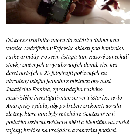
Od konce letošního února do začátku dubna byla
vesnice Andrijivka v Kyjevské oblasti pod kontrolou
ruské armády. Po svém ústupu tam Rusové zanechali
stovky zničených a vyrabovaných domů, více než
deset mrtvých a 25 fotografií pořízených na
ukradený telefon jednoho z místních obyvatel.
Jekatěrina Fomina, zpravodajka ruského
nezávislého investigativního serveru iStories, se do
Andrijivky vydala, aby podrobně zrekonstruovala
zločiny, které tam byly spáchány. Současně se jí
podařilo sesbírat svědectví obětí a identifikovat ruské
vojáky, kteří se na vraždách a rabování podíleli.