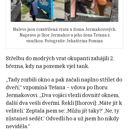
Nalevo jsou rozstřílená vrata u domu Jermakovových.
Napravo je Ihor Jermakov a jeho žena Teťana s
vnučkou. Fotografie: Jekatěrina Fomina
Střelbu do modrých vrat okupanti zahájili 2.
března, kdy na pozemek vjel tank.
„Tady rozbili okno a pak začali naplno střílet do
dveří,“ vzpomíná Teťana – vdova po Ihoru
Jermakovovi. „Dva vojáci vlezli dovnitř oknem,
další dva vešli dveřmi. Řekli [Ihorovi]: ‚Máte jít k
veliteli.‘ Zeptala jsem se: ‚Můžu jít taky?‘ ‚Ne, ty
zůstaneš sedět.‘ Odvedli ho a už jsem ho nikdy
neviděla.“