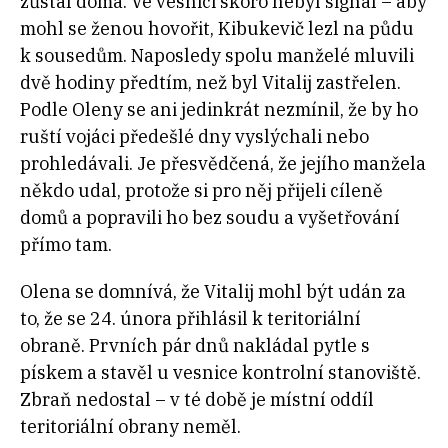
zůstal doma. Ve vesnici skoro nebyl signál – aby
mohl se ženou hovořit, Kibukevič lezl na půdu
k sousedům. Naposledy spolu manželé mluvili
dvě hodiny předtím, než byl Vitalij zastřelen.
Podle Oleny se ani jedinkrát nezmínil, že by ho
ruští vojáci předešlé dny vyslýchali nebo
prohledávali. Je přesvědčená, že jejího manžela
někdo udal, protože si pro něj přijeli cíleně
domů a popravili ho bez soudu a vyšetřování
přímo tam.
Olena se domnívá, že Vitalij mohl být udán za
to, že se 24. února přihlásil k teritoriální
obraně. Prvních pár dnů nakládal pytle s
pískem a stavěl u vesnice kontrolní stanoviště.
Zbraň nedostal – v té době je místní oddíl
teritoriální obrany neměl.