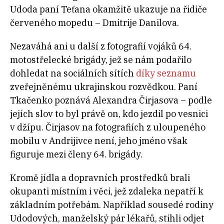
Udoda paní Teťana okamžitě ukazuje na řidiče
červeného mopedu – Dmitrije Danilova.
Nezaváhá ani u další z fotografií vojáků 64.
motostřelecké brigády, jež se nám podařilo
dohledat na sociálních sítích
díky seznamu
zveřejněnému ukrajinskou rozvědkou. Paní
Tkačenko poznává Alexandra Čirjasova – podle
jejích slov to byl právě on, kdo jezdil po vesnici
v džípu. Čirjasov na fotografiích z uloupeného
mobilu v Andrijivce není, jeho jméno však
figuruje mezi členy 64. brigády.
Kromě jídla a dopravních prostředků brali
okupanti místním i věci, jež zdaleka nepatří k
základním potřebám. Například sousedé rodiny
Udodových, manželský pár lékařů, stihli odjet