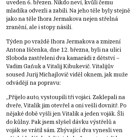
uveden 6. březen. Nikdo neví, kvůli čemu
mladíka odvezli a zabili. Na jeho těle byly stejně
jako na těle Ihora Jermakova nejen střelná
zranění, ale i stopy násilí.
Týden po vraždě Ihora Jermakova a zmizení
Antona Iščenka, dne 12. března, byli na ulici
Sloboda zastřeleni dva kamarádi z dětství –
Vadim Gaňuk a Vitalij Kibukevič. Vitalijův
soused Jurij Michajlovič viděl oknem, jak muže
odvádějí na popravu:
„Přijelo auto, vystoupili tři vojáci. Zaklepali na
dveře, Vitalik jim otevřel a oni vešli dovnitř. Po
nějaké době vyšli jen Vitalik a jeden voják. Šli
do kůlny. Pak jsem slyšel dávku výstřelů a
voják se vrátil sám. Zbývající dva vynesli ven