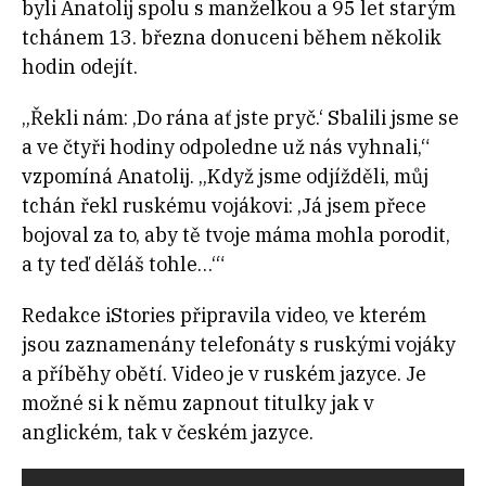
byli Anatolij spolu s manželkou a 95 let starým
tchánem 13. března donuceni během několik
hodin odejít.
„Řekli nám: ‚Do rána ať jste pryč.‘ Sbalili jsme se
a ve čtyři hodiny odpoledne už nás vyhnali,“
vzpomíná Anatolij. „Když jsme odjížděli, můj
tchán řekl ruskému vojákovi: ‚Já jsem přece
bojoval za to, aby tě tvoje máma mohla porodit,
a ty teď děláš tohle…‘“
Redakce iStories připravila video, ve kterém
jsou zaznamenány telefonáty s ruskými vojáky
a příběhy obětí. Video je v ruském jazyce. Je
možné si k němu zapnout titulky jak v
anglickém, tak v českém jazyce.