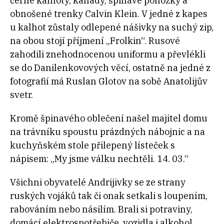
černé kalhoty, kanady, špinavé ponožky a
obnošené trenky Calvin Klein. V jedné z kapes
u kalhot zůstaly odlepené nášivky na suchý zip,
na obou stojí příjmení „Frolkin“. Rusové
zahodili znehodnocenou uniformu a převlékli
se do Danilenkovových věcí, ostatně na jedné z
fotografií má Ruslan Glotov na sobě Anatolijův
svetr.
Kromě špinavého oblečení našel majitel domu
na trávníku spoustu prázdných nábojnic a na
kuchyňském stole přilepený lísteček s
nápisem: „My jsme válku nechtěli. 14. 03.“
Všichni obyvatelé Andrijivky se ze strany
ruských vojáků tak či onak setkali s loupením,
rabováním nebo násilím. Brali si potraviny,
domácí elektrospotřebiče, vozidla i alkohol.