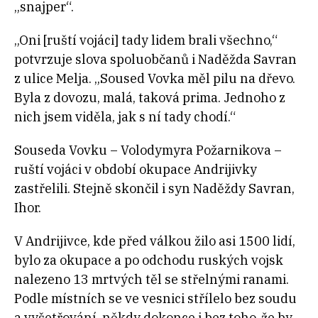
„snajper“.
„Oni [ruští vojáci] tady lidem brali všechno,“
potvrzuje slova spoluobčanů i Naděžda Savran
z ulice Melja. „Soused Vovka měl pilu na dřevo.
Byla z dovozu, malá, taková prima. Jednoho z
nich jsem viděla, jak s ní tady chodí.“
Souseda Vovku – Volodymyra Požarnikova –
ruští vojáci v období okupace Andrijivky
zastřelili. Stejně skončil i syn Naděždy Savran,
Ihor.
V Andrijivce, kde před válkou žilo asi 1500 lidí,
bylo za okupace a po odchodu ruských vojsk
nalezeno 13 mrtvých těl se střelnými ranami.
Podle místních se ve vesnici střílelo bez soudu
a vyšetřování, někdy dokonce i bez toho, že by