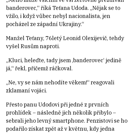
banderovec,“ říká Teťana Udoda. „Nějak se to
vžilo, i když vůbec nebyl nacionalista, jen
pocházel ze západní Ukrajiny.“
Manžel Teťany, 76letý Leonid Olexijevič, tehdy
vyšel Rusům naproti.
„Kluci, heleďte, tady jsem ‚banderovec‘ jedině
já,“ řekl, přičemž ráčkoval.
„Ne, vy se nám nehodíte věkem!“ reagovali
zklamaní vojáci.
Přesto panu Udodovi při jedné z prvních
prohlídek – následně jich několik přibylo –
sebrali jeho levný smartphone. Penzistovi se ho
podařilo získat zpět až v květnu, kdy jedna