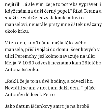
nejitřili. Já ale vím, že je to potřeba vyprávět, i
když mám na duši černý popel.“ Říká Teťana a
snaží se zadržet slzy. Jakmile mluví o
manželovi, neustále prsty mne šátek uvázaný
okolo krku.
V ten den, kdy Teťana našla tělo svého
manžela, přišli vojáci do domu Iščenkových v
ulici Peremohy, jež kolmo navazuje na ulici
Melja. V 10:30 odvezli neznámo kam 23letého
Antona Iščenka.
„Řekli, že je to na dvě hodiny, a odvezli ho.
Nevrátil se ani v noci, ani další den…“ pláče
Antonův dědeček Petro.
Jako datum Iščenkovy smrti je na hrobě