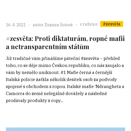
#zesvěta
v rubrice
16. 4. 2021
autor
Zuzana Šotová
#zesvěta: Proti diktaturám, ropné mafii
a netransparentním státům
Již tradičně vám přinášíme páteční #zesvěta – přehled
toho, co se děje mimo Českou republiku, co nás zaujalo a
vám by nemělo uniknout. #1 Mafie černá a černější
Italská policie zatkla několik desítek osob za podvody
spojené s obchodem s ropou. Italské mafie ‘Ndrangheta a
Camorra do země nelegálně dovážely a následně
prodávaly produkty z ropy...