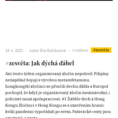
#zesvěta
v rubrice
18. 6. 2021
autor
Eva Kubániová
#zesvěta: Jak dýchá ďábel
Ani tento týden organizovaný zločin nepolevil. Filipíny
neúspěšně bojují s výrobou metamfetaminu,
hongkongští zločinci se přiučili dechu ďábla a Europol
pochopil, že když je organizovaný zločin mezinárodní, i
policisté musí spolupracovat. #1 Ďáblův dech z Hong
Kongu Zločinci v Hong Kongu se s uzavřením hranic
kvůli pandemii vypořádali po svém. Pašerácké cesty jsou
omezené, a proto...