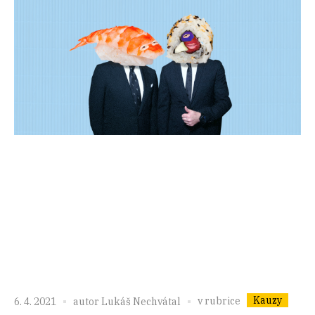
Kauzy
v rubrice
6. 4. 2021
autor
Lukáš Nechvátal