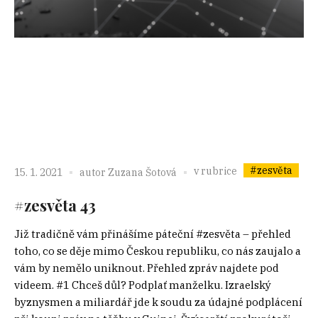
#zesvěta
v rubrice
15. 1. 2021
autor
Zuzana Šotová
#zesvěta 43
Již tradičně vám přinášíme páteční #zesvěta – přehled
toho, co se děje mimo Českou republiku, co nás zaujalo a
vám by nemělo uniknout. Přehled zpráv najdete pod
videem. #1 Chceš důl? Podplať manželku. Izraelský
byznysmen a miliardář jde k soudu za údajné podplácení