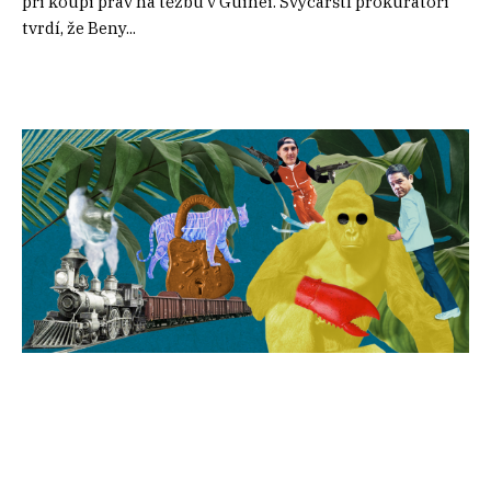
při koupi práv na těžbu v Guinei. Švýcarští prokurátoři
tvrdí, že Beny...